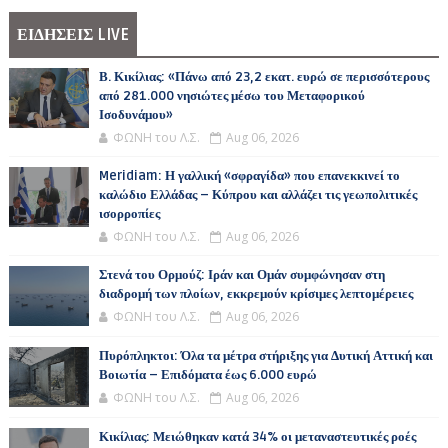
ΕΙΔΗΣΕΙΣ LIVE
Β. Κικίλιας: «Πάνω από 23,2 εκατ. ευρώ σε περισσότερους
από 281.000 νησιώτες μέσω του Μεταφορικού
Ισοδυνάμου»
ΦΩΝΗ του Λ.Σ.
Aug 06, 2026
Meridiam: Η γαλλική «σφραγίδα» που επανεκκινεί το
καλώδιο Ελλάδας – Κύπρου και αλλάζει τις γεωπολιτικές
ισορροπίες
ΦΩΝΗ του Λ.Σ.
Aug 06, 2026
Στενά του Ορμούζ: Ιράν και Ομάν συμφώνησαν στη
διαδρομή των πλοίων, εκκρεμούν κρίσιμες λεπτομέρειες
ΦΩΝΗ του Λ.Σ.
Aug 06, 2026
Πυρόπληκτοι: Όλα τα μέτρα στήριξης για Δυτική Αττική και
Βοιωτία – Επιδόματα έως 6.000 ευρώ
ΦΩΝΗ του Λ.Σ.
Aug 06, 2026
Κικίλιας: Μειώθηκαν κατά 34% οι μεταναστευτικές ροές