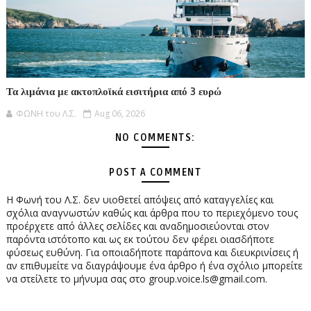
Τα λιμάνια με ακτοπλοϊκά εισιτήρια από 3 ευρώ
ΦΩΝΗ του Λ.Σ.
Aug 06, 2026
NO COMMENTS:
POST A COMMENT
Η Φωνή του Λ.Σ. δεν υιοθετεί απόψεις από καταγγελίες και
σχόλια αναγνωστών καθώς και άρθρα που το περιεχόμενο τους
προέρχετε από άλλες σελίδες και αναδημοσιεύονται στον
παρόντα ιστότοπο και ως εκ τούτου δεν φέρει οιασδήποτε
φύσεως ευθύνη. Για οποιαδήποτε παράπονα και διευκρινίσεις ή
αν επιθυμείτε να διαγράψουμε ένα άρθρο ή ένα σχόλιο μπορείτε
να στείλετε το μήνυμα σας στο group.voice.ls@gmail.com.