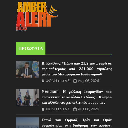
ΠΡΟΣΦΑΤΑ
Β. Κικίλιας: «Πάνω από 23,2 εκατ. ευρώ σε
περισσότερους από 281.000 νησιώτες
μέσω του Μεταφορικού Ισοδυνάμου»
ΦΩΝΗ του Λ.Σ.
Aug 06, 2026
Meridiam: Η γαλλική «σφραγίδα» που
επανεκκινεί το καλώδιο Ελλάδας – Κύπρου
και αλλάζει τις γεωπολιτικές ισορροπίες
ΦΩΝΗ του Λ.Σ.
Aug 06, 2026
Στενά του Ορμούζ: Ιράν και Ομάν
συμφώνησαν στη διαδρομή των πλοίων,