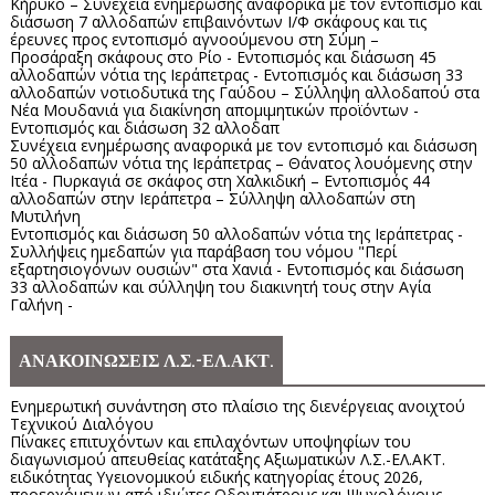
Κήρυκο – Συνέχεια ενημέρωσης αναφορικά με τον εντοπισμό και
διάσωση 7 αλλοδαπών επιβαινόντων Ι/Φ σκάφους και τις
έρευνες προς εντοπισμό αγνοούμενου στη Σύμη –
Προσάραξη σκάφους στο Ρίο - Εντοπισμός και διάσωση 45
αλλοδαπών νότια της Ιεράπετρας - Εντοπισμός και διάσωση 33
αλλοδαπών νοτιοδυτικά της Γαύδου – Σύλληψη αλλοδαπού στα
Νέα Μουδανιά για διακίνηση απομιμητικών προϊόντων -
Εντοπισμός και διάσωση 32 αλλοδαπ
Συνέχεια ενημέρωσης αναφορικά με τον εντοπισμό και διάσωση
50 αλλοδαπών νότια της Ιεράπετρας – Θάνατος λουόμενης στην
Ιτέα - Πυρκαγιά σε σκάφος στη Χαλκιδική – Εντοπισμός 44
αλλοδαπών στην Ιεράπετρα – Σύλληψη αλλοδαπών στη
Μυτιλήνη
Εντοπισμός και διάσωση 50 αλλοδαπών νότια της Ιεράπετρας -
Συλλήψεις ημεδαπών για παράβαση του νόμου "Περί
εξαρτησιογόνων ουσιών" στα Χανιά - Εντοπισμός και διάσωση
33 αλλοδαπών και σύλληψη του διακινητή τους στην Αγία
Γαλήνη -
ΑΝΑΚΟΙΝΩΣΕΙΣ Λ.Σ.-ΕΛ.ΑΚΤ.
Ενημερωτική συνάντηση στο πλαίσιο της διενέργειας ανοιχτού
Τεχνικού Διαλόγου
Πίνακες επιτυχόντων και επιλαχόντων υποψηφίων του
διαγωνισμού απευθείας κατάταξης Αξιωματικών Λ.Σ.-ΕΛ.ΑΚΤ.
ειδικότητας Υγειονομικού ειδικής κατηγορίας έτους 2026,
προερχόμενων από ιδιώτες Οδοντιάτρους και Ψυχολόγους