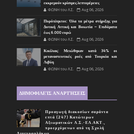
εκκρεμούν κρίσιμες λεπτομέρειες
ΦΩΝΗ του Λ.Σ.
Aug 06, 2026
Πυρόπληκτοι: Όλα τα μέτρα στήριξης για
Δυτική Αττική και Βοιωτία – Επιδόματα
έως 6.000 ευρώ
ΦΩΝΗ του Λ.Σ.
Aug 06, 2026
Κικίλιας: Μειώθηκαν κατά 34% οι
μεταναστευτικές ροές από Τουρκία και
Λιβύη
ΦΩΝΗ του Λ.Σ.
Aug 06, 2026
ΔΗΜΟΦΙΛΕΊΣ ΑΝΑΡΤΉΣΕΙΣ
Προαγωγή διακοσίων σαράντα
επτά (247) Κατώτερων
Αξιωματικών Λ.Σ.-ΕΛ.ΑΚΤ.,
προερχόμενων από τη Σχολή
Λιμενοφυλάκων