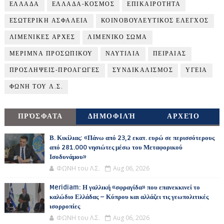
ΕΛΛΑΔΑ
ΕΛΛΑΔΑ-ΚΟΣΜΟΣ
ΕΠΙΚΑΙΡΟΤΗΤΑ
ΕΣΩΤΕΡΙΚΗ ΑΣΦΑΛΕΙΑ
ΚΟΙΝΟΒΟΥΛΕΥΤΙΚΟΣ ΕΛΕΓΧΟΣ
ΛΙΜΕΝΙΚΕΣ ΑΡΧΕΣ
ΛΙΜΕΝΙΚΟ ΣΩΜΑ
ΜΕΡΙΜΝΑ ΠΡΟΣΩΠΙΚΟΥ
ΝΑΥΤΙΛΙΑ
ΠΕΙΡΑΙΑΣ
ΠΡΟΣΛΗΨΕΙΣ-ΠΡΟΑΓΩΓΕΣ
ΣΥΝΔΙΚΑΛΙΣΜΟΣ
ΥΓΕΙΑ
ΦΩΝΗ ΤΟΥ Λ.Σ.
ΠΡΌΣΦΑΤΑ
ΔΗΜΟΦΙΛΉ
ΑΡΧΕΊΟ
Β. Κικίλιας: «Πάνω από 23,2 εκατ. ευρώ σε περισσότερους
από 281.000 νησιώτες μέσω του Μεταφορικού
Ισοδυνάμου»
ΦΩΝΗ του Λ.Σ.
Aug 06, 2026
Meridiam: Η γαλλική «σφραγίδα» που επανεκκινεί το
καλώδιο Ελλάδας – Κύπρου και αλλάζει τις γεωπολιτικές
ισορροπίες
ΦΩΝΗ του Λ.Σ.
Aug 06, 2026