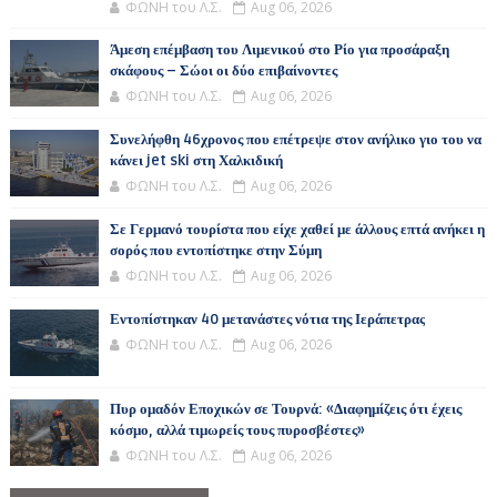
ΦΩΝΗ του Λ.Σ.
Aug 06, 2026
Άμεση επέμβαση του Λιμενικού στο Ρίο για προσάραξη
σκάφους – Σώοι οι δύο επιβαίνοντες
ΦΩΝΗ του Λ.Σ.
Aug 06, 2026
Συνελήφθη 46χρονος που επέτρεψε στον ανήλικο γιο του να
κάνει jet ski στη Χαλκιδική
ΦΩΝΗ του Λ.Σ.
Aug 06, 2026
Σε Γερμανό τουρίστα που είχε χαθεί με άλλους επτά ανήκει η
σορός που εντοπίστηκε στην Σύμη
ΦΩΝΗ του Λ.Σ.
Aug 06, 2026
Εντοπίστηκαν 40 μετανάστες νότια της Ιεράπετρας
ΦΩΝΗ του Λ.Σ.
Aug 06, 2026
Πυρ ομαδόν Εποχικών σε Τουρνά: «Διαφημίζεις ότι έχεις
κόσμο, αλλά τιμωρείς τους πυροσβέστες»
ΦΩΝΗ του Λ.Σ.
Aug 06, 2026