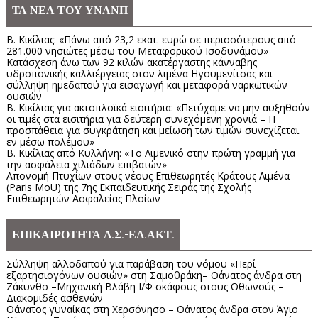
ΤΑ ΝΕΑ ΤΟΥ ΥΝΑΝΠ
Β. Κικίλιας: «Πάνω από 23,2 εκατ. ευρώ σε περισσότερους από
281.000 νησιώτες μέσω του Μεταφορικού Ισοδυνάμου»
Κατάσχεση άνω των 92 κιλών ακατέργαστης κάνναβης
υδροπονικής καλλιέργειας στον λιμένα Ηγουμενίτσας και
σύλληψη ημεδαπού για εισαγωγή και μεταφορά ναρκωτικών
ουσιών
Β. Κικίλιας για ακτοπλοϊκά εισιτήρια: «Πετύχαμε να μην αυξηθούν
οι τιμές στα εισιτήρια για δεύτερη συνεχόμενη χρονιά – Η
προσπάθεια για συγκράτηση και μείωση των τιμών συνεχίζεται
εν μέσω πολέμου»
Β. Κικίλιας από Κυλλήνη: «Το Λιμενικό στην πρώτη γραμμή για
την ασφάλεια χιλιάδων επιβατών»
Απονομή Πτυχίων στους νέους Επιθεωρητές Κράτους Λιμένα
(Paris MoU) της 7ης Εκπαιδευτικής Σειράς της Σχολής
Επιθεωρητών Ασφαλείας Πλοίων
ΕΠΙΚΑΙΡΟΤΗΤΑ Λ.Σ.-ΕΛ.ΑΚΤ.
Σύλληψη αλλοδαπού για παράβαση του νόμου «Περί
εξαρτησιογόνων ουσιών» στη Σαμοθράκη– Θάνατος άνδρα στη
Ζάκυνθο –Μηχανική Βλάβη Ι/Φ σκάφους στους Οθωνούς –
Διακομιδές ασθενών
Θάνατος γυναίκας στη Χερσόνησο – Θάνατος άνδρα στον Άγιο