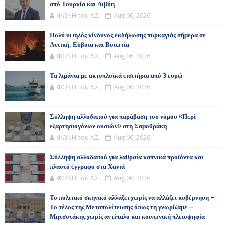
από Τουρκία και Λιβύη
ΦΩΝΗ του Λ.Σ.
Aug 06, 2026
Πολύ υψηλός κίνδυνος εκδήλωσης πυρκαγιάς σήμερα σε
Αττική, Εύβοια και Βοιωτία
ΦΩΝΗ του Λ.Σ.
Aug 06, 2026
Τα λιμάνια με ακτοπλοϊκά εισιτήρια από 3 ευρώ
ΦΩΝΗ του Λ.Σ.
Aug 06, 2026
Σύλληψη αλλοδαπού για παράβαση του νόμου «Περί
εξαρτησιογόνων ουσιών» στη Σαμοθράκη
ΦΩΝΗ του Λ.Σ.
Aug 06, 2026
Σύλληψη αλλοδαπού για λαθραία καπνικά προϊόντα και
πλαστό έγγραφο στα Χανιά
ΦΩΝΗ του Λ.Σ.
Aug 06, 2026
Το πολιτικό σκηνικό αλλάζει χωρίς να αλλάζει κυβέρνηση –
Το τέλος της Μεταπολίτευσης όπως τη γνωρίζαμε –
Μητσοτάκης χωρίς αντίπαλο και κοινωνική πλειοψηφία