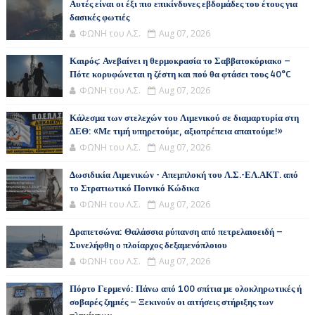
Αυτές είναι οι έξι πιο επικίνδυνες εβδομάδες του έτους για
δασικές φωτιές
ΦΩΝΗ του Λ.Σ.
Aug 07, 2026
Καιρός: Ανεβαίνει η θερμοκρασία το Σαββατοκύριακο –
Πότε κορυφώνεται η ζέστη και πού θα φτάσει τους 40°C
ΦΩΝΗ του Λ.Σ.
Aug 07, 2026
Κάλεσμα των στελεχών του Λιμενικού σε διαμαρτυρία στη
ΔΕΘ: «Με τιμή υπηρετούμε, αξιοπρέπεια απαιτούμε!»
ΦΩΝΗ του Λ.Σ.
Aug 07, 2026
Δωσιδικία Λιμενικών - Απεμπλοκή του Λ.Σ.-ΕΛ.ΑΚΤ. από
το Στρατιωτικό Ποινικό Κώδικα
ΦΩΝΗ του Λ.Σ.
Aug 07, 2026
Δραπετσώνα: Θαλάσσια ρύπανση από πετρελαιοειδή –
Συνελήφθη ο πλοίαρχος δεξαμενόπλοιου
ΦΩΝΗ του Λ.Σ.
Aug 07, 2026
Πόρτο Γερμενό: Πάνω από 100 σπίτια με ολοκληρωτικές ή
σοβαρές ζημιές – Ξεκινούν οι αιτήσεις στήριξης των