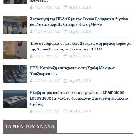
πληγέντων
ΦΩΝΗ του Λ.Σ.
Aug 07, 2026
Συνάντηση της ΠΕΑΛΣ με τον Γενικό Γραμματέα Αιγαίου
και Νησιωτικής Πολιτικής κ. Φώτη Μάγγο
ΦΩΝΗ του Λ.Σ.
Aug 07, 2026
Έτσι συνέδραμαν οι Ένοπλες Δυνάμεις στη μεγάλη πυρκαγιά
της Αττικοβοιωτίας, το βίντεο του ΓΕΕΘΑ
ΦΩΝΗ του Λ.Σ.
Aug 07, 2026
ΓΕΣ: Κατάταξη επιτυχόντων στη Σχολή Μονίμων
Υπαξιωματικών
ΦΩΝΗ του Λ.Σ.
Aug 07, 2026
Βλάβη σε μία από τις τέσσερις μηχανές του Champions
Leaugue Jet 2 κατά το δρομολόγιο Σαντορίνη-Ηράκλειο
Κρήτης
ΦΩΝΗ του Λ.Σ.
Aug 07, 2026
ΤΑ ΝΕΑ ΤΟΥ ΥΝΑΝΠ