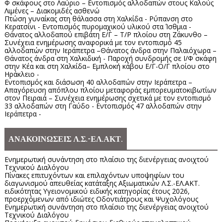
Φ σκάφους στο Λαύριο – Εντοπισμός αλλοδαπών στους Καλούς
Λιμένες – Διακομιδές ασθενώ
Πτώση γυναίκας στη θάλασσα στη Χαλκίδα - Ρύπανση στο
Κερατσίνι - Εντοπισμός πυρομαχικού υλικού στα Ίσθμια -
Θάνατος αλλοδαπού επιβάτη Ε/Γ – Τ/Ρ πλοίου στη Ζάκυνθο –
Συνέχεια ενημέρωσης αναφορικά με τον εντοπισμό 45
αλλοδαπών στην Ιεράπετρα –Θάνατος άνδρα στην Παλαιόχωρα –
Θάνατος άνδρα στη Χαλκιδική - Παροχή συνδρομής σε Ι/Φ σκάφη
στην Κέα και στη Χαλκίδα– Εμπλοκή κάβου Ε/Γ-Ο/Γ πλοίου στο
Ηράκλειο -
Εντοπισμός και διάσωση 40 αλλοδαπών στην Ιεράπετρα –
Απαγόρευση απόπλου πλοίου μεταφοράς εμπορευματοκιβωτίων
στον Πειραιά – Συνέχεια ενημέρωσης σχετικά με τον εντοπισμό
33 αλλοδαπών στη Γαύδο - Εντοπισμός 47 αλλοδαπών στην
Ιεράπετρα -
ΑΝΑΚΟΙΝΩΣΕΙΣ Λ.Σ.-ΕΛ.ΑΚΤ.
Ενημερωτική συνάντηση στο πλαίσιο της διενέργειας ανοιχτού
Τεχνικού Διαλόγου
Πίνακες επιτυχόντων και επιλαχόντων υποψηφίων του
διαγωνισμού απευθείας κατάταξης Αξιωματικών Λ.Σ.-ΕΛ.ΑΚΤ.
ειδικότητας Υγειονομικού ειδικής κατηγορίας έτους 2026,
προερχόμενων από ιδιώτες Οδοντιάτρους και Ψυχολόγους
Ενημερωτική συνάντηση στο πλαίσιο της διενέργειας ανοιχτού
Τεχνικού Διαλόγου