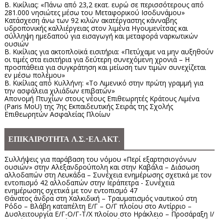
Β. Κικίλιας: «Πάνω από 23,2 εκατ. ευρώ σε περισσότερους από
281.000 νησιώτες μέσω του Μεταφορικού Ισοδυνάμου»
Κατάσχεση άνω των 92 κιλών ακατέργαστης κάνναβης
υδροπονικής καλλιέργειας στον λιμένα Ηγουμενίτσας και
σύλληψη ημεδαπού για εισαγωγή και μεταφορά ναρκωτικών
ουσιών
Β. Κικίλιας για ακτοπλοϊκά εισιτήρια: «Πετύχαμε να μην αυξηθούν
οι τιμές στα εισιτήρια για δεύτερη συνεχόμενη χρονιά – Η
προσπάθεια για συγκράτηση και μείωση των τιμών συνεχίζεται
εν μέσω πολέμου»
Β. Κικίλιας από Κυλλήνη: «Το Λιμενικό στην πρώτη γραμμή για
την ασφάλεια χιλιάδων επιβατών»
Απονομή Πτυχίων στους νέους Επιθεωρητές Κράτους Λιμένα
(Paris MoU) της 7ης Εκπαιδευτικής Σειράς της Σχολής
Επιθεωρητών Ασφαλείας Πλοίων
ΕΠΙΚΑΙΡΟΤΗΤΑ Λ.Σ.-ΕΛ.ΑΚΤ.
Συλλήψεις για παράβαση του νόμου «Περί εξαρτησιογόνων
ουσιών» στην Αλεξανδρούπολη και στην Καβάλα – Διάσωση
αλλοδαπών στη Λευκάδα – Συνέχεια ενημέρωσης σχετικά με τον
εντοπισμό 42 αλλοδαπών στην Ιεράπετρα - Συνέχεια
ενημέρωσης σχετικά με τον εντοπισμό 47
Θάνατος άνδρα στη Χαλκιδική – Τραυματισμός ναυτικού στη
Ρόδο – Βλάβη καταπέλτη Ε/Γ – Ο/Γ πλοίου στο Αντίρριο –
Δυσλειτουργία Ε/Γ-Ο/Γ-Τ/Χ πλοίου στο Ηράκλειο – Προσάραξη Ι/