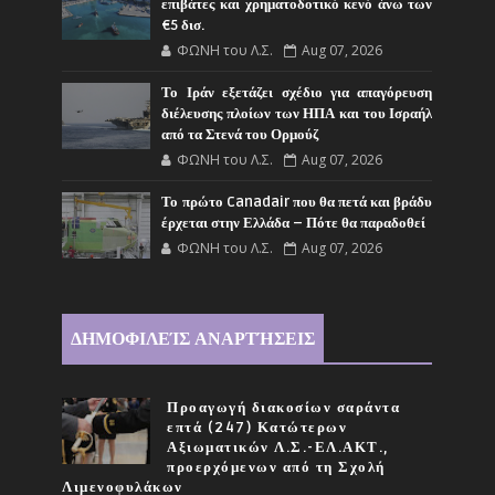
επιβάτες και χρηματοδοτικό κενό άνω των
€5 δισ.
ΦΩΝΗ του Λ.Σ.
Aug 07, 2026
Το Ιράν εξετάζει σχέδιο για απαγόρευση
διέλευσης πλοίων των ΗΠΑ και του Ισραήλ
από τα Στενά του Ορμούζ
ΦΩΝΗ του Λ.Σ.
Aug 07, 2026
Το πρώτο Canadair που θα πετά και βράδυ
έρχεται στην Ελλάδα – Πότε θα παραδοθεί
ΦΩΝΗ του Λ.Σ.
Aug 07, 2026
ΔΗΜΟΦΙΛΕΊΣ ΑΝΑΡΤΉΣΕΙΣ
Προαγωγή διακοσίων σαράντα
επτά (247) Κατώτερων
Αξιωματικών Λ.Σ.-ΕΛ.ΑΚΤ.,
προερχόμενων από τη Σχολή
Λιμενοφυλάκων