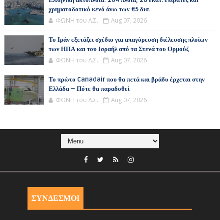
Ελληνική ακτοπλοΐα: 164 πλοία, 20 εκατ. επιβάτες και
χρηματοδοτικό κενό άνω των €5 δισ.
ΦΩΝΗ του Λ.Σ.
Aug 07, 2026
Το Ιράν εξετάζει σχέδιο για απαγόρευση διέλευσης πλοίων
των ΗΠΑ και του Ισραήλ από τα Στενά του Ορμούζ
ΦΩΝΗ του Λ.Σ.
Aug 07, 2026
Το πρώτο Canadair που θα πετά και βράδυ έρχεται στην
Ελλάδα – Πότε θα παραδοθεί
ΦΩΝΗ του Λ.Σ.
Aug 07, 2026
ΣΥΝΔΕΣΜΟΙ