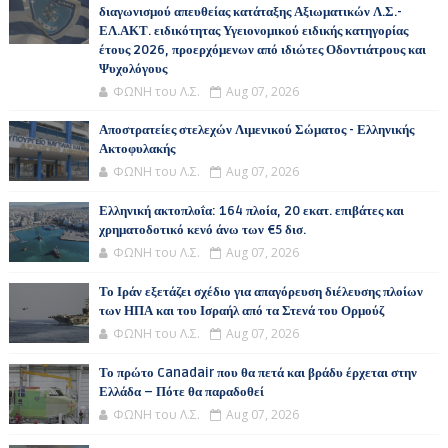
διαγωνισμού απευθείας κατάταξης Αξιωματικών Λ.Σ.-
ΕΛ.ΑΚΤ. ειδικότητας Υγειονομικού ειδικής κατηγορίας
έτους 2026, προερχόμενων από ιδιώτες Οδοντιάτρους και
Ψυχολόγους
ΦΩΝΗ του Λ.Σ.
Aug 07, 2026
Αποστρατείες στελεχών Λιμενικού Σώματος - Ελληνικής
Ακτοφυλακής
ΦΩΝΗ του Λ.Σ.
Aug 07, 2026
Ελληνική ακτοπλοΐα: 164 πλοία, 20 εκατ. επιβάτες και
χρηματοδοτικό κενό άνω των €5 δισ.
ΦΩΝΗ του Λ.Σ.
Aug 07, 2026
Το Ιράν εξετάζει σχέδιο για απαγόρευση διέλευσης πλοίων
των ΗΠΑ και του Ισραήλ από τα Στενά του Ορμούζ
ΦΩΝΗ του Λ.Σ.
Aug 07, 2026
Το πρώτο Canadair που θα πετά και βράδυ έρχεται στην
Ελλάδα – Πότε θα παραδοθεί
ΦΩΝΗ του Λ.Σ.
Aug 07, 2026