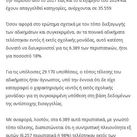
την περίοδο από το 2021 έως και το α΄ εξάμηνο του 2024 και
έχουν απαγγελθεί κατηγορίες, ανέρχονται σε 35.559.
Όσον αφορά στο ερώτημα σχετικά με τον τόπο διεξαγωγής
των αδικημάτων και συγκεκριμένα, αν τα ποινικά αδικήματα
τελέστηκαν εντός ή εκτός σχολικής μονάδας, αυτό κατέστη
δυνατό να διευκρινιστεί για τις 6.389 των περιστατικών, ήτοι
για ποσοστό 18%.
Για τις υπόλοιπες 29.170 υποθέσεις, ο τόπος τέλεσης του
αδικήματος ήταν άγνωστος, υπό την έννοια ότι δε είχε
καταγραφεί ο χαρακτηρισμός «εντός ή εκτός σχολικής
μονάδας» για τη συγκεκριμένη υπόθεση στη βάση δεδομένων
της αντίστοιχης Εισαγγελίας.
Με αναφορά, λοιπόν, στα 6.389 αυτά περιστατικά, με γνωστό
τόπο τέλεσης, διαπιστώνεται ότι η συντριπτική πλειονότητα εξ
αυτών (6.257 περιστατικά ή 98%) τελέστηκαν εκτός των