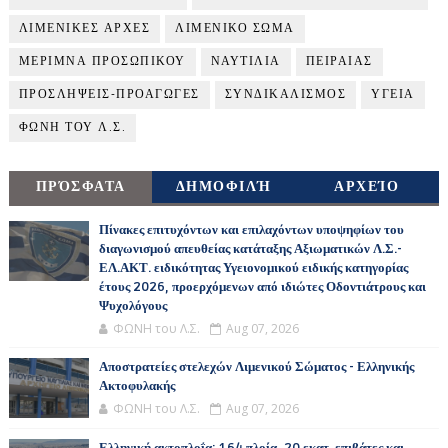
ΛΙΜΕΝΙΚΕΣ ΑΡΧΕΣ
ΛΙΜΕΝΙΚΟ ΣΩΜΑ
ΜΕΡΙΜΝΑ ΠΡΟΣΩΠΙΚΟΥ
ΝΑΥΤΙΛΙΑ
ΠΕΙΡΑΙΑΣ
ΠΡΟΣΛΗΨΕΙΣ-ΠΡΟΑΓΩΓΕΣ
ΣΥΝΔΙΚΑΛΙΣΜΟΣ
ΥΓΕΙΑ
ΦΩΝΗ ΤΟΥ Λ.Σ.
ΠΡΌΣΦΑΤΑ
ΔΗΜΟΦΙΛΉ
ΑΡΧΕΊΟ
Πίνακες επιτυχόντων και επιλαχόντων υποψηφίων του
διαγωνισμού απευθείας κατάταξης Αξιωματικών Λ.Σ.-
ΕΛ.ΑΚΤ. ειδικότητας Υγειονομικού ειδικής κατηγορίας
έτους 2026, προερχόμενων από ιδιώτες Οδοντιάτρους και
Ψυχολόγους
ΦΩΝΗ του Λ.Σ.
Aug 07, 2026
Αποστρατείες στελεχών Λιμενικού Σώματος - Ελληνικής
Ακτοφυλακής
ΦΩΝΗ του Λ.Σ.
Aug 07, 2026