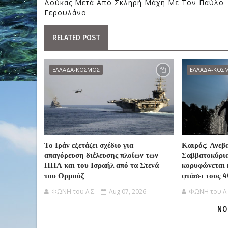
Δούκας Μετά Από Σκληρή Μάχη Με Τον Παύλο
Γερουλάνο
RELATED POST
ΕΛΛΑΔΑ-ΚΟΣΜΟΣ
ΕΛΛΑΔΑ-ΚΟΣ
Το Ιράν εξετάζει σχέδιο για
Καιρός: Ανεβ
απαγόρευση διέλευσης πλοίων των
Σαββατοκύρι
ΗΠΑ και του Ισραήλ από τα Στενά
κορυφώνεται 
του Ορμούζ
φτάσει τους 
ΦΩΝΗ του Λ.Σ.
Aug 07, 2026
ΦΩΝΗ του Λ.
NO