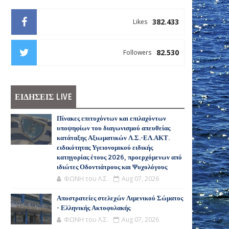
382.433
Likes
82.530
Followers
ΕΙΔΗΣΕΙΣ LIVE
Πίνακες επιτυχόντων και επιλαχόντων
υποψηφίων του διαγωνισμού απευθείας
κατάταξης Αξιωματικών Λ.Σ.-ΕΛ.ΑΚΤ.
ειδικότητας Υγειονομικού ειδικής
κατηγορίας έτους 2026, προερχόμενων από
ιδιώτες Οδοντιάτρους και Ψυχολόγους
ΦΩΝΗ του Λ.Σ.
Aug 07, 2026
Αποστρατείες στελεχών Λιμενικού Σώματος
- Ελληνικής Ακτοφυλακής
ΦΩΝΗ του Λ.Σ.
Aug 07, 2026