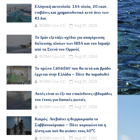
Ελληνική ακτοπλοΐα: 164 πλοία, 20 εκατ.
επιβάτες και χρηματοδοτικό κενό άνω των
€5 δισ.
ΦΩΝΗ του Λ.Σ.
Aug 07, 2026
Το Ιράν εξετάζει σχέδιο για απαγόρευση
διέλευσης πλοίων των ΗΠΑ και του Ισραήλ
από τα Στενά του Ορμούζ
ΦΩΝΗ του Λ.Σ.
Aug 07, 2026
Το πρώτο Canadair που θα πετά και βράδυ
έρχεται στην Ελλάδα – Πότε θα παραδοθεί
ΦΩΝΗ του Λ.Σ.
Aug 07, 2026
Αυτές είναι οι έξι πιο επικίνδυνες εβδομάδες
του έτους για δασικές φωτιές
ΦΩΝΗ του Λ.Σ.
Aug 07, 2026
Καιρός: Ανεβαίνει η θερμοκρασία το
Σαββατοκύριακο – Πότε κορυφώνεται η
ζέστη και πού θα φτάσει τους 40°C
ΦΩΝΗ του Λ.Σ.
Aug 07, 2026