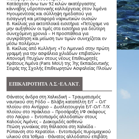
Κατάσχεση άνω των 92 κιλών ακατέργαστης
κάνναβης υδροπονικής καλλιέργειας στον λιμένα
Ηγουμενίτσας και σύλληψη ημεδαπού για
εισαγωγή και μεταφορά ναρκωτικών ουσιών
Β. Κικίλιας για ακτοπλοϊκά εισιτήρια: «Πετύχαμε να
μην αυξηθούν οι τιμές στα εισιτήρια για δεύτερη
συνεχόμενη χρονιά – Η προσπάθεια για
συγκράτηση και μείωση των τιμών συνεχίζεται εν
μέσω πολέμου»
Β. Κικίλιας από Κυλλήνη: «Το Λιμενικό στην πρώτη
γραμμή για την ασφάλεια χιλιάδων επιβατών»
Απονομή Πτυχίων στους νέους Επιθεωρητές
Κράτους Λιμένα (Paris MoU) της 7ης Εκπαιδευτικής
Σειράς της Σχολής Επιθεωρητών Ασφαλείας Πλοίων
ΕΠΙΚΑΙΡΟΤΗΤΑ Λ.Σ.-ΕΛ.ΑΚΤ.
Θάνατος άνδρα στη Χαλκιδική – Τραυματισμός
ναυτικού στη Ρόδο – Βλάβη καταπέλτη Ε/Γ – Ο/Γ
πλοίου στο Αντίρριο – Δυσλειτουργία Ε/Γ-Ο/Γ-Τ/Χ
πλοίου στο Ηράκλειο – Προσάραξη Ι/Φ σκάφους
στο Λαύριο – Εντοπισμός αλλοδαπών στους
Καλούς Λιμένες – Διακομιδές ασθενώ
Πτώση γυναίκας στη θάλασσα στη Χαλκίδα -
Ρύπανση στο Κερατσίνι - Εντοπισμός πυρομαχικού
υλικού στα Ίσθμια - Θάνατος αλλοδαπού επιβάτη