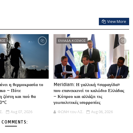
View More
ΜΟΣ
ΕΛΛΑΔΑ-ΚΟΣΜΟΣ
αίνει η θερμοκρασία το
Meridiam: Η γαλλική «σφραγίδα»
ακο – Πότε
που επανεκκινεί το καλώδιο Ελλάδας
η ζέστη και πού θα
– Κύπρου και αλλάζει τις
40°C
γεωπολιτικές ισορροπίες
Σ.
Aug 07, 2026
ΦΩΝΗ του Λ.Σ.
Aug 06, 2026
 COMMENTS: