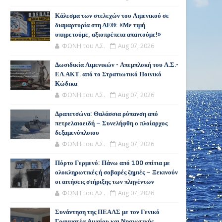
Κάλεσμα των στελεχών του Λιμενικού σε
διαμαρτυρία στη ΔΕΘ: «Με τιμή
υπηρετούμε, αξιοπρέπεια απαιτούμε!»
ΦΩΝΗ του Λ.Σ.
Aug 07, 2026
Δωσιδικία Λιμενικών - Απεμπλοκή του Λ.Σ.-
ΕΛ.ΑΚΤ. από το Στρατιωτικό Ποινικό
Κώδικα
ΦΩΝΗ του Λ.Σ.
Aug 07, 2026
Δραπετσώνα: Θαλάσσια ρύπανση από
πετρελαιοειδή – Συνελήφθη ο πλοίαρχος
δεξαμενόπλοιου
ΦΩΝΗ του Λ.Σ.
Aug 07, 2026
Πόρτο Γερμενό: Πάνω από 100 σπίτια με
ολοκληρωτικές ή σοβαρές ζημιές – Ξεκινούν
οι αιτήσεις στήριξης των πληγέντων
ΦΩΝΗ του Λ.Σ.
Aug 07, 2026
Συνάντηση της ΠΕΑΛΣ με τον Γενικό
Γραμματέα Αιγαίου και Νησιωτικής