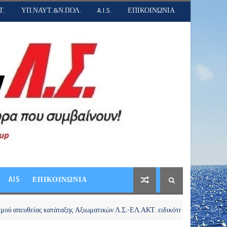
Τ.
ΥΠ.ΝΑΥΤ.&Ν.ΠΟΛ.
A.I.S.
ΕΠΙΚΟΙΝΩΝΙΑ
AIS
ΕΠΙΚΟΙΝΩΝΙΑ
ας κατάταξης Αξιωματικών Λ.Σ.-ΕΛ.ΑΚΤ. ειδικότητας Υγειονομικού ειδικής κα