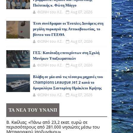
Πολιτικής κ. Φώτη Μάγγο
ΦΩΝΗ του Λ.Σ.
Aug 07, 2026
Έτσι συνέδραμαν οι Ένοπλες Δυνάμεις στη
μεγάλη πυρκαγιά της Αττικοβοιωτίας, το
βίντεο του ΓΕΕΘΑ
ΦΩΝΗ του Λ.Σ.
Aug 07, 2026
ΓΕΣ: Κατάταξη επιτυχόντων στη Σχολή
Μονίμων Υπαξιωματικών
ΦΩΝΗ του Λ.Σ.
Aug 07, 2026
Βλάβη σε μία από τις τέσσερις μηχανές του
Champions Leaugue Jet 2 κατά το
δρομολόγιο Σαντορίνη-Ηράκλειο Κρήτης
ΦΩΝΗ του Λ.Σ.
Aug 07, 2026
ΤΑ ΝΕΑ ΤΟΥ ΥΝΑΝΠ
Β. Κικίλιας: «Πάνω από 23,2 εκατ. ευρώ σε
περισσότερους από 281.000 νησιώτες μέσω του
Μεταφορικού Ισοδυνάμου»