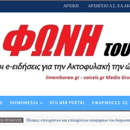
ΑΡΧΙΚΗ
ΑΡΧΗΓΕΙΟ Λ.Σ.-ΕΛ.ΑΚ
ΕΣ
ΝΟΜΟΘΕΣΙΑ
HCG WEB PORTAL
ΕΦΑΡΜΟΓΕΣ ΛΣ
Πίνακες επιτυχόντων και επιλαχόντων υποψηφίων του διαγωνισμού απευθεί
Σ