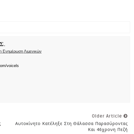
Σ.
ρη Ενημέρωση Λιμενικών
com/voicels
Older Article
ς
Αυτοκίνητο Κατέληξε Στη Θάλασσα Παρασύροντας
Και 46χρονη Πεζή