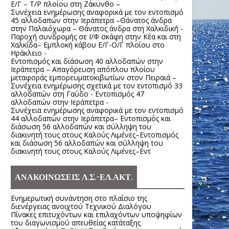
Ε/Γ – Τ/Ρ πλοίου στη Ζάκυνθο –
Συνέχεια ενημέρωσης αναφορικά με τον εντοπισμό
45 αλλοδαπών στην Ιεράπετρα –Θάνατος άνδρα
στην Παλαιόχωρα – Θάνατος άνδρα στη Χαλκιδική -
Παροχή συνδρομής σε Ι/Φ σκάφη στην Κέα και στη
Χαλκίδα– Εμπλοκή κάβου Ε/Γ-Ο/Γ πλοίου στο
Ηράκλειο -
Εντοπισμός και διάσωση 40 αλλοδαπών στην
Ιεράπετρα – Απαγόρευση απόπλου πλοίου
μεταφοράς εμπορευματοκιβωτίων στον Πειραιά –
Συνέχεια ενημέρωσης σχετικά με τον εντοπισμό 33
αλλοδαπών στη Γαύδο - Εντοπισμός 47
αλλοδαπών στην Ιεράπετρα -
Συνέχεια ενημέρωσης αναφορικά με τον εντοπισμό
44 αλλοδαπών στην Ιεράπετρα– Εντοπισμός και
διάσωση 56 αλλοδαπών και σύλληψη του
διακινητή τους στους Καλούς Λιμένες–Εντοπισμός
και διάσωση 56 αλλοδαπών και σύλληψη του
διακινητή τους στους Καλούς Λιμένες–Εντ
ΑΝΑΚΟΙΝΩΣΕΙΣ Λ.Σ.-ΕΛ.ΑΚΤ.
Ενημερωτική συνάντηση στο πλαίσιο της
διενέργειας ανοιχτού Τεχνικού Διαλόγου
Πίνακες επιτυχόντων και επιλαχόντων υποψηφίων
του διαγωνισμού απευθείας κατάταξης