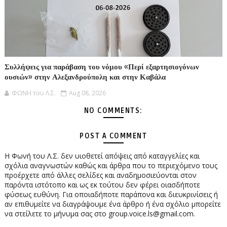
Συλλήψεις για παράβαση του νόμου «Περί εξαρτησιογόνων
ουσιών» στην Αλεξανδρούπολη και στην Καβάλα
ΦΩΝΗ του Λ.Σ.
Aug 08, 2026
NO COMMENTS:
POST A COMMENT
Η Φωνή του Λ.Σ. δεν υιοθετεί απόψεις από καταγγελίες και
σχόλια αναγνωστών καθώς και άρθρα που το περιεχόμενο τους
προέρχετε από άλλες σελίδες και αναδημοσιεύονται στον
παρόντα ιστότοπο και ως εκ τούτου δεν φέρει οιασδήποτε
φύσεως ευθύνη. Για οποιαδήποτε παράπονα και διευκρινίσεις ή
αν επιθυμείτε να διαγράψουμε ένα άρθρο ή ένα σχόλιο μπορείτε
να στείλετε το μήνυμα σας στο group.voice.ls@gmail.com.