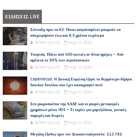
ΕΙΔΗΣΕΙΣ LIVE
Σύνταξη πριν τα 62: Ποιοι ασφαλισμένοι μπορούν να
αποχωρήσουν έως και 8,5 χρόνια νωρίτερα
ΦΩΝΗ του Λ.Σ.
Aug 10, 2026
Τουρνάς: Πάνω από 400 φωτιές σε δέκα ημέρες – Από
αμέλεια το 90% των περιστατικών
ΦΩΝΗ του Λ.Σ.
Aug 10, 2026
Copernicus: H Δυτική Ευρώπη έζησε το θερμότερο δίμηνο
Ιουνίου-Ιουλίου που έχει καταγραφεί ποτέ
ΦΩΝΗ του Λ.Σ.
Aug 10, 2026
Στο μικροσκόπιο της ΑΑΔΕ και οι μικρές μεταφορές
χρημάτων μέσω IRIS – Τι ισχύει για χαρτζιλίκια, γονικές
παροχές και δωρεές
ΦΩΝΗ του Λ.Σ.
Aug 10, 2026
Μεγάλη έξοδος πριν τον Δεκαπενταύγουστο: 113.782