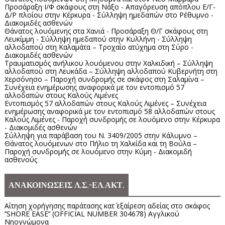
Προσάραξη Ι/Φ σκάφους στη Νάξο - Απαγόρευση απόπλου Ε/Γ-
Δ/Ρ πλοίου στην Κέρκυρα - Σύλληψη ημεδαπών στο Ρέθυμνο -
Διακομιδές ασθενών
Θάνατος λουόμενης στα Χανιά - Προσάραξη Θ/Γ σκάφους στη
Λευκίμμη - Σύλληψη ημεδαπού στην Κυλλήνη - Σύλληψη
αλλοδαπού στη Καλαμάτα – Τροχαίο ατύχημα στη Σύρο -
Διακομιδές ασθενών
Τραυματισμός ανήλικου λουόμενου στην Χαλκιδική – Σύλληψη
αλλοδαπού στη Λευκάδα – Σύλληψη αλλοδαπού Κυβερνήτη στη
Χερσόνησο – Παροχή συνδρομής σε σκάφος στη Σαλαμίνα –
Συνέχεια ενημέρωσης αναφορικά με τον εντοπισμό 57
αλλοδαπών στους Καλούς Λιμένες
Εντοπισμός 57 αλλοδαπών στους Καλούς Λιμένες – Συνέχεια
ενημέρωσης αναφορικά με τον εντοπισμό 58 αλλοδαπών στους
Καλούς Λιμένες - Παροχή συνδρομής σε λουόμενο στην Κέρκυρα
- Διακομιδές ασθενών
Σύλληψη για παράβαση του Ν. 3409/2005 στην Κάλυμνο –
Θάνατος λουόμενων στο Πήλιο τη Χαλκίδα και τη Βούλα –
Παροχή συνδρομής σε λουόμενο στην Κύμη - Διακομιδή
ασθενούς
ΑΝΑΚΟΙΝΩΣΕΙΣ Λ.Σ.-ΕΛ.ΑΚΤ.
Αίτηση χορήγησης παράτασης κατ΄ εξαίρεση αδείας στο σκάφος
‘’SHORE EASE’’ (OFFICIAL NUMBER 304678) Αγγλικού
Νηογνώμονα