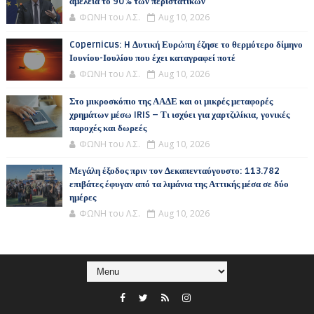
αμέλεια το 90% των περιστατικών
ΦΩΝΗ του Λ.Σ.
Aug 10, 2026
Copernicus: H Δυτική Ευρώπη έζησε το θερμότερο δίμηνο
Ιουνίου-Ιουλίου που έχει καταγραφεί ποτέ
ΦΩΝΗ του Λ.Σ.
Aug 10, 2026
Στο μικροσκόπιο της ΑΑΔΕ και οι μικρές μεταφορές
χρημάτων μέσω IRIS – Τι ισχύει για χαρτζιλίκια, γονικές
παροχές και δωρεές
ΦΩΝΗ του Λ.Σ.
Aug 10, 2026
Μεγάλη έξοδος πριν τον Δεκαπενταύγουστο: 113.782
επιβάτες έφυγαν από τα λιμάνια της Αττικής μέσα σε δύο
ημέρες
ΦΩΝΗ του Λ.Σ.
Aug 10, 2026