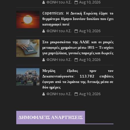
ΦΩΝΗ του Λ.Σ.
Aug 10, 2026
Copernicus: H Δυτική Ευρώπη έζησε το
θερμότερο δίμηνο Ιουνίου-Ιουλίου που έχει
καταγραφεί ποτέ
ΦΩΝΗ του Λ.Σ.
Aug 10, 2026
Στο μικροσκόπιο της ΑΑΔΕ και οι μικρές
μεταφορές χρημάτων μέσω IRIS – Τι ισχύει
για χαρτζιλίκια, γονικές παροχές και δωρεές
ΦΩΝΗ του Λ.Σ.
Aug 10, 2026
Μεγάλη έξοδος πριν τον
Δεκαπενταύγουστο: 113.782 επιβάτες
έφυγαν από τα λιμάνια της Αττικής μέσα σε
δύο ημέρες
ΦΩΝΗ του Λ.Σ.
Aug 10, 2026
ΔΗΜΟΦΙΛΕΊΣ ΑΝΑΡΤΉΣΕΙΣ