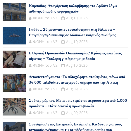
Κάρπαθος: Απαγόρευση κολύμβησης στο Αρδάνι λόγω
πιθανής ύπαρξης πυρομαχικών
ΦΩΝΗ του Λ.Σ.
Aug 10, 2026
Γαύδος: 26 μετανάστες εντοπίστηκαν στη θάλασσα –
Επιχείρηση διάσωσης σε δύσκολες καιρικές συνθήκες
ΦΩΝΗ του Λ.Σ.
Aug 10, 2026
Ελληνική Ομοσπονδία Θαλασσαιμίας: Κρίσιμες ελλείψεις
αίματος – Έκκληση για άμεση αιμοδοσία
ΦΩΝΗ του Λ.Σ.
Aug 10, 2026
Δεκαπενταύγουστο -Το αδιαχώρητο στα λιμάνια, πάνω από
34.000 ταξιδιώτες αναχωρούν σήμερα από την Αττική
ΦΩΝΗ του Λ.Σ.
Aug 09, 2026
Σούπερ μάρκετ: Μειώσεις τιμών σε περισσότερα από 1.000
προϊόντα – Πότε ξεκινά η πρωτοβουλία
ΦΩΝΗ του Λ.Σ.
Aug 09, 2026
Συνεδρίαση της Επιτροπής Εκτίμησης Κινδύνου για τους
ισχυρούς ανέμους και τις υψηλές θερμοκρασίες που