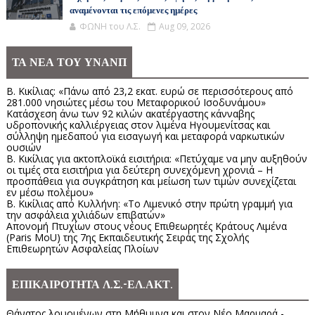
αναμένονται τις επόμενες ημέρες
ΦΩΝΗ του Λ.Σ.
Aug 09, 2026
ΤΑ ΝΕΑ ΤΟΥ ΥΝΑΝΠ
Β. Κικίλιας: «Πάνω από 23,2 εκατ. ευρώ σε περισσότερους από
281.000 νησιώτες μέσω του Μεταφορικού Ισοδυνάμου»
Κατάσχεση άνω των 92 κιλών ακατέργαστης κάνναβης
υδροπονικής καλλιέργειας στον λιμένα Ηγουμενίτσας και
σύλληψη ημεδαπού για εισαγωγή και μεταφορά ναρκωτικών
ουσιών
Β. Κικίλιας για ακτοπλοϊκά εισιτήρια: «Πετύχαμε να μην αυξηθούν
οι τιμές στα εισιτήρια για δεύτερη συνεχόμενη χρονιά – Η
προσπάθεια για συγκράτηση και μείωση των τιμών συνεχίζεται
εν μέσω πολέμου»
Β. Κικίλιας από Κυλλήνη: «Το Λιμενικό στην πρώτη γραμμή για
την ασφάλεια χιλιάδων επιβατών»
Απονομή Πτυχίων στους νέους Επιθεωρητές Κράτους Λιμένα
(Paris MoU) της 7ης Εκπαιδευτικής Σειράς της Σχολής
Επιθεωρητών Ασφαλείας Πλοίων
ΕΠΙΚΑΙΡΟΤΗΤΑ Λ.Σ.-ΕΛ.ΑΚΤ.
Θάνατος λουομένων στη Μήθυμνα και στον Νέο Μαρμαρά -