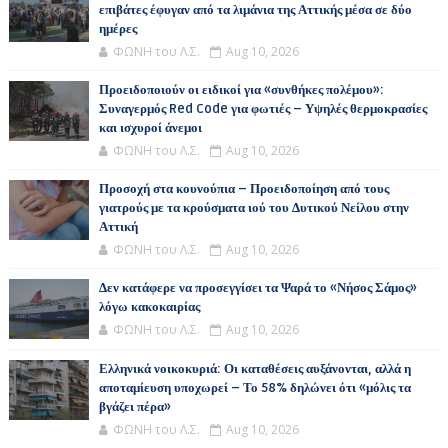
επιβάτες έφυγαν από τα λιμάνια της Αττικής μέσα σε δύο
ημέρες
ΦΩΝΗ του Λ.Σ.
Aug 10, 2026
Προειδοποιούν οι ειδικοί για «συνθήκες πολέμου»:
Συναγερμός Red Code για φωτιές – Υψηλές θερμοκρασίες
και ισχυροί άνεμοι
ΦΩΝΗ του Λ.Σ.
Aug 10, 2026
Προσοχή στα κουνούπια – Προειδοποίηση από τους
γιατρούς με τα κρούσματα ιού του Δυτικού Νείλου στην
Αττική
ΦΩΝΗ του Λ.Σ.
Aug 10, 2026
Δεν κατάφερε να προσεγγίσει τα Ψαρά το «Νήσος Σάμος»
λόγω κακοκαιρίας
ΦΩΝΗ του Λ.Σ.
Aug 10, 2026
Ελληνικά νοικοκυριά: Οι καταθέσεις αυξάνονται, αλλά η
αποταμίευση υποχωρεί – Το 58% δηλώνει ότι «μόλις τα
βγάζει πέρα»
ΦΩΝΗ του Λ.Σ.
Aug 10, 2026