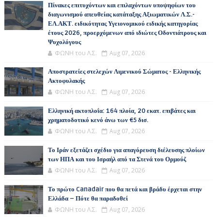
Πίνακες επιτυχόντων και επιλαχόντων υποψηφίων του
διαγωνισμού απευθείας κατάταξης Αξιωματικών Λ.Σ.-
ΕΛ.ΑΚΤ. ειδικότητας Υγειονομικού ειδικής κατηγορίας
έτους 2026, προερχόμενων από ιδιώτες Οδοντιάτρους και
Ψυχολόγους
ΦΩΝΗ του Λ.Σ.
Aug 07, 2026
Αποστρατείες στελεχών Λιμενικού Σώματος - Ελληνικής
Ακτοφυλακής
ΦΩΝΗ του Λ.Σ.
Aug 07, 2026
Ελληνική ακτοπλοΐα: 164 πλοία, 20 εκατ. επιβάτες και
χρηματοδοτικό κενό άνω των €5 δισ.
ΦΩΝΗ του Λ.Σ.
Aug 07, 2026
Το Ιράν εξετάζει σχέδιο για απαγόρευση διέλευσης πλοίων
των ΗΠΑ και του Ισραήλ από τα Στενά του Ορμούζ
ΦΩΝΗ του Λ.Σ.
Aug 07, 2026
Το πρώτο Canadair που θα πετά και βράδυ έρχεται στην
Ελλάδα – Πότε θα παραδοθεί
ΦΩΝΗ του Λ.Σ.
Aug 07, 2026