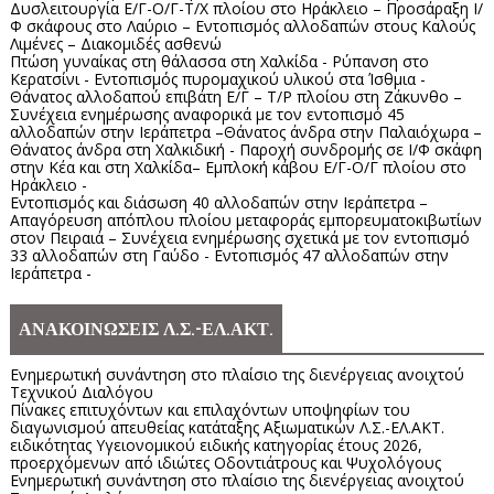
Δυσλειτουργία Ε/Γ-Ο/Γ-Τ/Χ πλοίου στο Ηράκλειο – Προσάραξη Ι/
Φ σκάφους στο Λαύριο – Εντοπισμός αλλοδαπών στους Καλούς
Λιμένες – Διακομιδές ασθενώ
Πτώση γυναίκας στη θάλασσα στη Χαλκίδα - Ρύπανση στο
Κερατσίνι - Εντοπισμός πυρομαχικού υλικού στα Ίσθμια -
Θάνατος αλλοδαπού επιβάτη Ε/Γ – Τ/Ρ πλοίου στη Ζάκυνθο –
Συνέχεια ενημέρωσης αναφορικά με τον εντοπισμό 45
αλλοδαπών στην Ιεράπετρα –Θάνατος άνδρα στην Παλαιόχωρα –
Θάνατος άνδρα στη Χαλκιδική - Παροχή συνδρομής σε Ι/Φ σκάφη
στην Κέα και στη Χαλκίδα– Εμπλοκή κάβου Ε/Γ-Ο/Γ πλοίου στο
Ηράκλειο -
Εντοπισμός και διάσωση 40 αλλοδαπών στην Ιεράπετρα –
Απαγόρευση απόπλου πλοίου μεταφοράς εμπορευματοκιβωτίων
στον Πειραιά – Συνέχεια ενημέρωσης σχετικά με τον εντοπισμό
33 αλλοδαπών στη Γαύδο - Εντοπισμός 47 αλλοδαπών στην
Ιεράπετρα -
ΑΝΑΚΟΙΝΩΣΕΙΣ Λ.Σ.-ΕΛ.ΑΚΤ.
Ενημερωτική συνάντηση στο πλαίσιο της διενέργειας ανοιχτού
Τεχνικού Διαλόγου
Πίνακες επιτυχόντων και επιλαχόντων υποψηφίων του
διαγωνισμού απευθείας κατάταξης Αξιωματικών Λ.Σ.-ΕΛ.ΑΚΤ.
ειδικότητας Υγειονομικού ειδικής κατηγορίας έτους 2026,
προερχόμενων από ιδιώτες Οδοντιάτρους και Ψυχολόγους
Ενημερωτική συνάντηση στο πλαίσιο της διενέργειας ανοιχτού