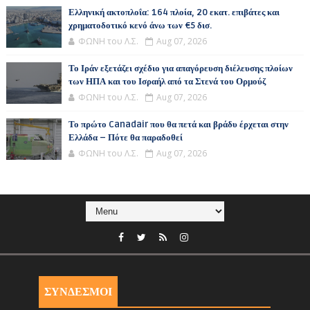
Ελληνική ακτοπλοΐα: 164 πλοία, 20 εκατ. επιβάτες και
χρηματοδοτικό κενό άνω των €5 δισ.
ΦΩΝΗ του Λ.Σ.
Aug 07, 2026
Το Ιράν εξετάζει σχέδιο για απαγόρευση διέλευσης πλοίων
των ΗΠΑ και του Ισραήλ από τα Στενά του Ορμούζ
ΦΩΝΗ του Λ.Σ.
Aug 07, 2026
Το πρώτο Canadair που θα πετά και βράδυ έρχεται στην
Ελλάδα – Πότε θα παραδοθεί
ΦΩΝΗ του Λ.Σ.
Aug 07, 2026
ΣΥΝΔΕΣΜΟΙ