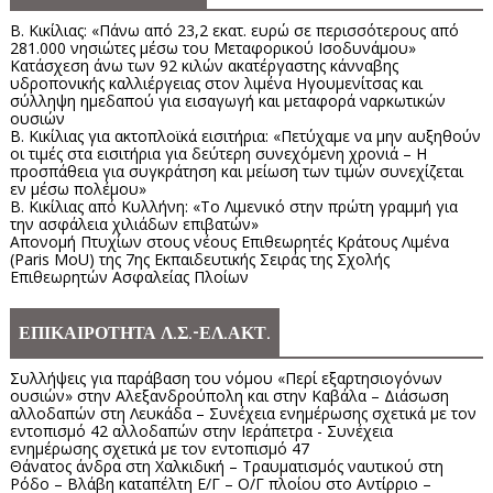
Β. Κικίλιας: «Πάνω από 23,2 εκατ. ευρώ σε περισσότερους από
281.000 νησιώτες μέσω του Μεταφορικού Ισοδυνάμου»
Κατάσχεση άνω των 92 κιλών ακατέργαστης κάνναβης
υδροπονικής καλλιέργειας στον λιμένα Ηγουμενίτσας και
σύλληψη ημεδαπού για εισαγωγή και μεταφορά ναρκωτικών
ουσιών
Β. Κικίλιας για ακτοπλοϊκά εισιτήρια: «Πετύχαμε να μην αυξηθούν
οι τιμές στα εισιτήρια για δεύτερη συνεχόμενη χρονιά – Η
προσπάθεια για συγκράτηση και μείωση των τιμών συνεχίζεται
εν μέσω πολέμου»
Β. Κικίλιας από Κυλλήνη: «Το Λιμενικό στην πρώτη γραμμή για
την ασφάλεια χιλιάδων επιβατών»
Απονομή Πτυχίων στους νέους Επιθεωρητές Κράτους Λιμένα
(Paris MoU) της 7ης Εκπαιδευτικής Σειράς της Σχολής
Επιθεωρητών Ασφαλείας Πλοίων
ΕΠΙΚΑΙΡΟΤΗΤΑ Λ.Σ.-ΕΛ.ΑΚΤ.
Συλλήψεις για παράβαση του νόμου «Περί εξαρτησιογόνων
ουσιών» στην Αλεξανδρούπολη και στην Καβάλα – Διάσωση
αλλοδαπών στη Λευκάδα – Συνέχεια ενημέρωσης σχετικά με τον
εντοπισμό 42 αλλοδαπών στην Ιεράπετρα - Συνέχεια
ενημέρωσης σχετικά με τον εντοπισμό 47
Θάνατος άνδρα στη Χαλκιδική – Τραυματισμός ναυτικού στη
Ρόδο – Βλάβη καταπέλτη Ε/Γ – Ο/Γ πλοίου στο Αντίρριο –