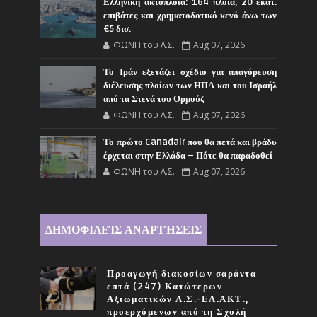
Ελληνική ακτοπλοΐα: 164 πλοία, 20 εκατ.
επιβάτες και χρηματοδοτικό κενό άνω των
€5 δισ.
ΦΩΝΗ του Λ.Σ.
Aug 07, 2026
Το Ιράν εξετάζει σχέδιο για απαγόρευση
διέλευσης πλοίων των ΗΠΑ και του Ισραήλ
από τα Στενά του Ορμούζ
ΦΩΝΗ του Λ.Σ.
Aug 07, 2026
Το πρώτο Canadair που θα πετά και βράδυ
έρχεται στην Ελλάδα – Πότε θα παραδοθεί
ΦΩΝΗ του Λ.Σ.
Aug 07, 2026
ΔΗΜΟΦΙΛΕΊΣ ΑΝΑΡΤΉΣΕΙΣ
Προαγωγή διακοσίων σαράντα
επτά (247) Κατώτερων
Αξιωματικών Λ.Σ.-ΕΛ.ΑΚΤ.,
προερχόμενων από τη Σχολή