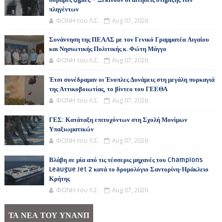
σοβαρές ζημιές – Ξεκινούν οι αιτήσεις στήριξης των
πληγέντων
ΦΩΝΗ του Λ.Σ.
Aug 07, 2026
Συνάντηση της ΠΕΑΛΣ με τον Γενικό Γραμματέα Αιγαίου
και Νησιωτικής Πολιτικής κ. Φώτη Μάγγο
ΦΩΝΗ του Λ.Σ.
Aug 07, 2026
Έτσι συνέδραμαν οι Ένοπλες Δυνάμεις στη μεγάλη πυρκαγιά
της Αττικοβοιωτίας, το βίντεο του ΓΕΕΘΑ
ΦΩΝΗ του Λ.Σ.
Aug 07, 2026
ΓΕΣ: Κατάταξη επιτυχόντων στη Σχολή Μονίμων
Υπαξιωματικών
ΦΩΝΗ του Λ.Σ.
Aug 07, 2026
Βλάβη σε μία από τις τέσσερις μηχανές του Champions
Leaugue Jet 2 κατά το δρομολόγιο Σαντορίνη-Ηράκλειο
Κρήτης
ΦΩΝΗ του Λ.Σ.
Aug 07, 2026
ΤΑ ΝΕΑ ΤΟΥ ΥΝΑΝΠ