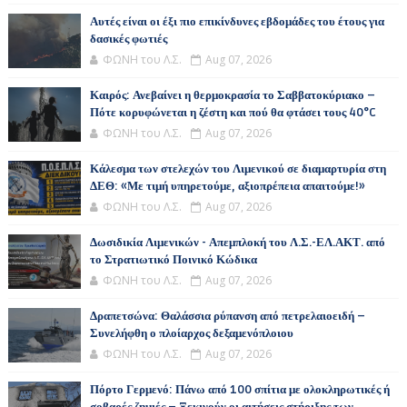
Αυτές είναι οι έξι πιο επικίνδυνες εβδομάδες του έτους για
δασικές φωτιές
ΦΩΝΗ του Λ.Σ.
Aug 07, 2026
Καιρός: Ανεβαίνει η θερμοκρασία το Σαββατοκύριακο –
Πότε κορυφώνεται η ζέστη και πού θα φτάσει τους 40°C
ΦΩΝΗ του Λ.Σ.
Aug 07, 2026
Κάλεσμα των στελεχών του Λιμενικού σε διαμαρτυρία στη
ΔΕΘ: «Με τιμή υπηρετούμε, αξιοπρέπεια απαιτούμε!»
ΦΩΝΗ του Λ.Σ.
Aug 07, 2026
Δωσιδικία Λιμενικών - Απεμπλοκή του Λ.Σ.-ΕΛ.ΑΚΤ. από
το Στρατιωτικό Ποινικό Κώδικα
ΦΩΝΗ του Λ.Σ.
Aug 07, 2026
Δραπετσώνα: Θαλάσσια ρύπανση από πετρελαιοειδή –
Συνελήφθη ο πλοίαρχος δεξαμενόπλοιου
ΦΩΝΗ του Λ.Σ.
Aug 07, 2026
Πόρτο Γερμενό: Πάνω από 100 σπίτια με ολοκληρωτικές ή