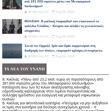
από 281.000 νησιώτες μέσω του Μεταφορικού
Ισοδυνάμου»
ΦΩΝΗ του Λ.Σ.
Aug 06, 2026
Meridiam: Η γαλλική «σφραγίδα» που επανεκκινεί το
καλώδιο Ελλάδας – Κύπρου και αλλάζει τις γεωπολιτικές
ισορροπίες
ΦΩΝΗ του Λ.Σ.
Aug 06, 2026
Στενά του Ορμούζ: Ιράν και Ομάν συμφώνησαν στη
διαδρομή των πλοίων, εκκρεμούν κρίσιμες λεπτομέρειες
ΦΩΝΗ του Λ.Σ.
Aug 06, 2026
ΤΑ ΝΕΑ ΤΟΥ ΥΝΑΝΠ
Β. Κικίλιας: «Πάνω από 23,2 εκατ. ευρώ σε περισσότερους από
281.000 νησιώτες μέσω του Μεταφορικού Ισοδυνάμου»
Κατάσχεση άνω των 92 κιλών ακατέργαστης κάνναβης
υδροπονικής καλλιέργειας στον λιμένα Ηγουμενίτσας και
σύλληψη ημεδαπού για εισαγωγή και μεταφορά ναρκωτικών
ουσιών
Β. Κικίλιας για ακτοπλοϊκά εισιτήρια: «Πετύχαμε να μην αυξηθούν
οι τιμές στα εισιτήρια για δεύτερη συνεχόμενη χρονιά – Η
προσπάθεια για συγκράτηση και μείωση των τιμών συνεχίζεται