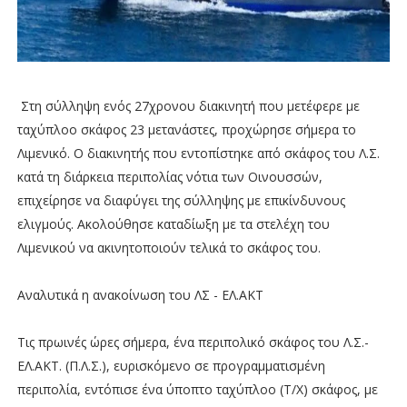
Στη σύλληψη ενός 27χρονου διακινητή που μετέφερε με
ταχύπλοο σκάφος 23 μετανάστες, προχώρησε σήμερα το
Λιμενικό. Ο διακινητής που εντοπίστηκε από σκάφος του Λ.Σ.
κατά τη διάρκεια περιπολίας νότια των Οινουσσών,
επιχείρησε να διαφύγει της σύλληψης με επικίνδυνους
ελιγμούς. Ακολούθησε καταδίωξη με τα στελέχη του
Λιμενικού να ακινητοποιούν τελικά το σκάφος του.
Αναλυτικά η ανακοίνωση του ΛΣ - ΕΛ.ΑΚΤ
Τις πρωινές ώρες σήμερα, ένα περιπολικό σκάφος του Λ.Σ.-
ΕΛ.ΑΚΤ. (Π.Λ.Σ.), ευρισκόμενο σε προγραμματισμένη
περιπολία, εντόπισε ένα ύποπτο ταχύπλοο (Τ/Χ) σκάφος, με