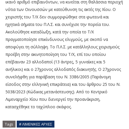
ικανό αριθμό επιβαινόντων, να κινείται στη θαλάσσια περιοχή
νότια των Οινουσσών με κατεύθυνση τις ακτές της Χίου. Ο
χειριστής του Τ/Χ δεν συμμορφώθηκε στα φωτεινά και
ηχητικά σήματα του Π.Λ.Σ. και συνέχισε την πορεία του.
Ακολούθησε καταδίωξη, κατά την οποία το Τ/Χ
πραγματοποίησε επικίνδυνους ελιγμούς, με σκοπό να
αποφύγει τη σύλληψη. Το Π.Λ.Σ. με κατάλληλους χειρισμούς
προέβη στην ακινητοποίηση του Τ/Χ, επί του οποίου
επέβαιναν 23 αλλοδαποί (13 άντρες, 5 γυναίκες και 5
ανήλικοι) και ο 27χρονος αλλοδαπός διακινητής. Ο 27χρονος
συνελήφθη για παράβαση του Ν. 3386/2005 (Παράνομη
είσοδος στην ελληνική επικράτεια) και του άρθρου 25 του Ν.
5038/2023 (Κώδικας μετανάστευσης). Από το Κεντρικό
Λιμεναρχείο Χίου που διενεργεί την προανάκριση,
κατασχέθηκε το ταχύπλοο σκάφος.
Tags
# ΛΙΜΕΝΙΚΕΣ ΑΡΧΕΣ