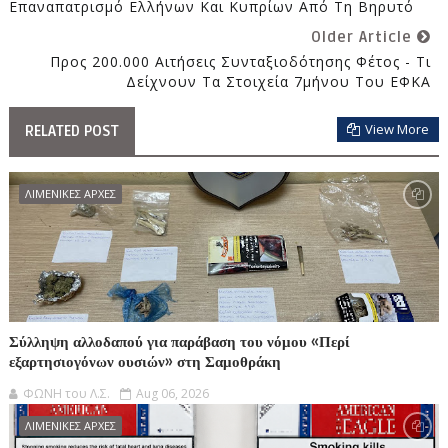
Επαναπατρισμό Ελλήνων Και Κυπρίων Από Τη Βηρυτό
Older Article
Προς 200.000 Αιτήσεις Συνταξιοδότησης Φέτος - Τι
Δείχνουν Τα Στοιχεία 7μήνου Του ΕΦΚΑ
View More
RELATED POST
ΛΙΜΕΝΙΚΕΣ ΑΡΧΕΣ
Σύλληψη αλλοδαπού για παράβαση του νόμου «Περί
εξαρτησιογόνων ουσιών» στη Σαμοθράκη
ΦΩΝΗ του Λ.Σ.
Aug 06, 2026
ΛΙΜΕΝΙΚΕΣ ΑΡΧΕΣ