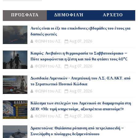
ΠΡΌΣΦΑΤΑ
ΔΗΜΟΦΙΛΉ
ΑΡΧΕΊΟ
Αυτές είναι οι έξι πιο επικίνδυνες εβδομάδες του έτους για
δασικές φωτιές
ΦΩΝΗ του Λ.Σ.
Aug 07, 2026
Καιρός: Ανεβαίνει η θερμοκρασία το Σαββατοκύριακο –
Πότε κορυφώνεται η ζέστη και πού θα φτάσει τους 40°C
ΦΩΝΗ του Λ.Σ.
Aug 07, 2026
Δωσιδικία Λιμενικών - Απεμπλοκή του Λ.Σ.-ΕΛ.ΑΚΤ. από
το Στρατιωτικό Ποινικό Κώδικα
ΦΩΝΗ του Λ.Σ.
Aug 07, 2026
Κάλεσμα των στελεχών του Λιμενικού σε διαμαρτυρία στη
ΔΕΘ: «Με τιμή υπηρετούμε, αξιοπρέπεια απαιτούμε!»
ΦΩΝΗ του Λ.Σ.
Aug 07, 2026
Δραπετσώνα: Θαλάσσια ρύπανση από πετρελαιοειδή –
Συνελήφθη ο πλοίαρχος δεξαμενόπλοιου