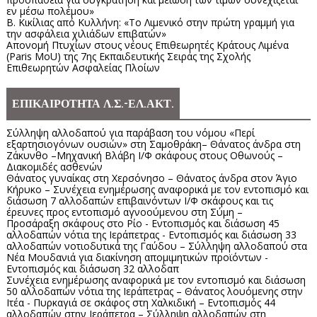
εν μέσω πολέμου»
Β. Κικίλιας από Κυλλήνη: «Το Λιμενικό στην πρώτη γραμμή για
την ασφάλεια χιλιάδων επιβατών»
Απονομή Πτυχίων στους νέους Επιθεωρητές Κράτους Λιμένα
(Paris MoU) της 7ης Εκπαιδευτικής Σειράς της Σχολής
Επιθεωρητών Ασφαλείας Πλοίων
ΕΠΙΚΑΙΡΟΤΗΤΑ Λ.Σ.-ΕΛ.ΑΚΤ.
Σύλληψη αλλοδαπού για παράβαση του νόμου «Περί
εξαρτησιογόνων ουσιών» στη Σαμοθράκη– Θάνατος άνδρα στη
Ζάκυνθο –Μηχανική Βλάβη Ι/Φ σκάφους στους Οθωνούς –
Διακομιδές ασθενών
Θάνατος γυναίκας στη Χερσόνησο – Θάνατος άνδρα στον Άγιο
Κήρυκο – Συνέχεια ενημέρωσης αναφορικά με τον εντοπισμό και
διάσωση 7 αλλοδαπών επιβαινόντων Ι/Φ σκάφους και τις
έρευνες προς εντοπισμό αγνοούμενου στη Σύμη –
Προσάραξη σκάφους στο Ρίο - Εντοπισμός και διάσωση 45
αλλοδαπών νότια της Ιεράπετρας - Εντοπισμός και διάσωση 33
αλλοδαπών νοτιοδυτικά της Γαύδου – Σύλληψη αλλοδαπού στα
Νέα Μουδανιά για διακίνηση απομιμητικών προϊόντων -
Εντοπισμός και διάσωση 32 αλλοδαπ
Συνέχεια ενημέρωσης αναφορικά με τον εντοπισμό και διάσωση
50 αλλοδαπών νότια της Ιεράπετρας – Θάνατος λουόμενης στην
Ιτέα - Πυρκαγιά σε σκάφος στη Χαλκιδική – Εντοπισμός 44
αλλοδαπών στην Ιεράπετρα – Σύλληψη αλλοδαπών στη