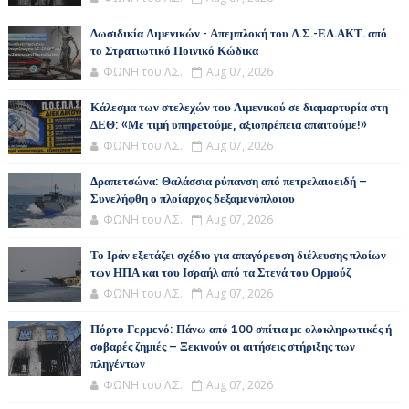
Δωσιδικία Λιμενικών - Απεμπλοκή του Λ.Σ.-ΕΛ.ΑΚΤ. από
το Στρατιωτικό Ποινικό Κώδικα
ΦΩΝΗ του Λ.Σ.
Aug 07, 2026
Κάλεσμα των στελεχών του Λιμενικού σε διαμαρτυρία στη
ΔΕΘ: «Με τιμή υπηρετούμε, αξιοπρέπεια απαιτούμε!»
ΦΩΝΗ του Λ.Σ.
Aug 07, 2026
Δραπετσώνα: Θαλάσσια ρύπανση από πετρελαιοειδή –
Συνελήφθη ο πλοίαρχος δεξαμενόπλοιου
ΦΩΝΗ του Λ.Σ.
Aug 07, 2026
Το Ιράν εξετάζει σχέδιο για απαγόρευση διέλευσης πλοίων
των ΗΠΑ και του Ισραήλ από τα Στενά του Ορμούζ
ΦΩΝΗ του Λ.Σ.
Aug 07, 2026
Πόρτο Γερμενό: Πάνω από 100 σπίτια με ολοκληρωτικές ή
σοβαρές ζημιές – Ξεκινούν οι αιτήσεις στήριξης των
πληγέντων
ΦΩΝΗ του Λ.Σ.
Aug 07, 2026