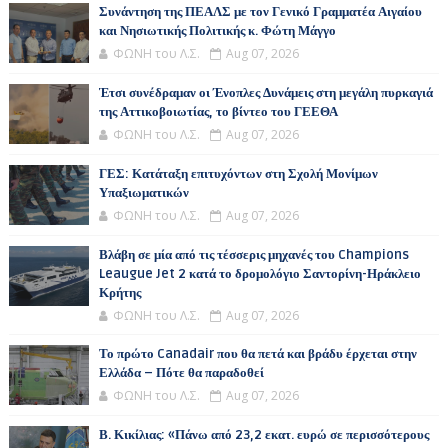
Συνάντηση της ΠΕΑΛΣ με τον Γενικό Γραμματέα Αιγαίου
και Νησιωτικής Πολιτικής κ. Φώτη Μάγγο
ΦΩΝΗ του Λ.Σ.
Aug 07, 2026
Έτσι συνέδραμαν οι Ένοπλες Δυνάμεις στη μεγάλη πυρκαγιά
της Αττικοβοιωτίας, το βίντεο του ΓΕΕΘΑ
ΦΩΝΗ του Λ.Σ.
Aug 07, 2026
ΓΕΣ: Κατάταξη επιτυχόντων στη Σχολή Μονίμων
Υπαξιωματικών
ΦΩΝΗ του Λ.Σ.
Aug 07, 2026
Βλάβη σε μία από τις τέσσερις μηχανές του Champions
Leaugue Jet 2 κατά το δρομολόγιο Σαντορίνη-Ηράκλειο
Κρήτης
ΦΩΝΗ του Λ.Σ.
Aug 07, 2026
Το πρώτο Canadair που θα πετά και βράδυ έρχεται στην
Ελλάδα – Πότε θα παραδοθεί
ΦΩΝΗ του Λ.Σ.
Aug 07, 2026
Β. Κικίλιας: «Πάνω από 23,2 εκατ. ευρώ σε περισσότερους