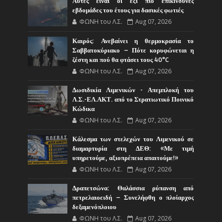
Αυτές είναι οι έξι πιο επικίνδυνες
εβδομάδες του έτους για δασικές φωτιές
ΦΩΝΗ του Λ.Σ.
Aug 07, 2026
Καιρός: Ανεβαίνει η θερμοκρασία το
Σαββατοκύριακο – Πότε κορυφώνεται η
ζέστη και πού θα φτάσει τους 40°C
ΦΩΝΗ του Λ.Σ.
Aug 07, 2026
Δωσιδικία Λιμενικών - Απεμπλοκή του
Λ.Σ.-ΕΛ.ΑΚΤ. από το Στρατιωτικό Ποινικό
Κώδικα
ΦΩΝΗ του Λ.Σ.
Aug 07, 2026
Κάλεσμα των στελεχών του Λιμενικού σε
διαμαρτυρία στη ΔΕΘ: «Με τιμή
υπηρετούμε, αξιοπρέπεια απαιτούμε!»
ΦΩΝΗ του Λ.Σ.
Aug 07, 2026
Δραπετσώνα: Θαλάσσια ρύπανση από
πετρελαιοειδή – Συνελήφθη ο πλοίαρχος
δεξαμενόπλοιου
ΦΩΝΗ του Λ.Σ.
Aug 07, 2026