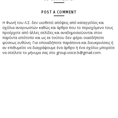
POST A COMMENT
Η Φωνή του Λ.Σ. δεν υιοθετεί απόψεις από καταγγελίες και
σχόλια αναγνωστών καθώς και άρθρα που το περιεχόμενο τους
προέρχετε από άλλες σελίδες και αναδημοσιεύονται στον
παρόντα ιστότοπο και ως εκ τούτου δεν φέρει οιασδήποτε
φύσεως ευθύνη. Για οποιαδήποτε παράπονα και διευκρινίσεις ή
αν επιθυμείτε να διαγράψουμε ένα άρθρο ή ένα σχόλιο μπορείτε
να στείλετε το μήνυμα σας στο group.voice.ls@gmail.com.