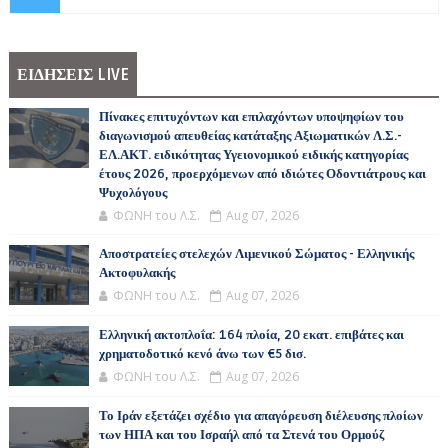
ΕΙΔΗΣΕΙΣ LIVE
Πίνακες επιτυχόντων και επιλαχόντων υποψηφίων του
διαγωνισμού απευθείας κατάταξης Αξιωματικών Λ.Σ.-
ΕΛ.ΑΚΤ. ειδικότητας Υγειονομικού ειδικής κατηγορίας
έτους 2026, προερχόμενων από ιδιώτες Οδοντιάτρους και
Ψυχολόγους
ΦΩΝΗ του Λ.Σ.
Aug 07, 2026
Αποστρατείες στελεχών Λιμενικού Σώματος - Ελληνικής
Ακτοφυλακής
ΦΩΝΗ του Λ.Σ.
Aug 07, 2026
Ελληνική ακτοπλοΐα: 164 πλοία, 20 εκατ. επιβάτες και
χρηματοδοτικό κενό άνω των €5 δισ.
ΦΩΝΗ του Λ.Σ.
Aug 07, 2026
Το Ιράν εξετάζει σχέδιο για απαγόρευση διέλευσης πλοίων
των ΗΠΑ και του Ισραήλ από τα Στενά του Ορμούζ