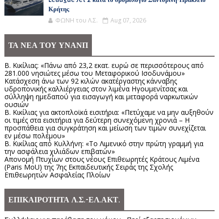
Leaugue Jet 2 κατά το δρομολόγιο Σαντορίνη-Ηράκλειο
Κρήτης
ΦΩΝΗ του Λ.Σ.
Aug 07, 2026
ΤΑ ΝΕΑ ΤΟΥ ΥΝΑΝΠ
Β. Κικίλιας: «Πάνω από 23,2 εκατ. ευρώ σε περισσότερους από
281.000 νησιώτες μέσω του Μεταφορικού Ισοδυνάμου»
Κατάσχεση άνω των 92 κιλών ακατέργαστης κάνναβης
υδροπονικής καλλιέργειας στον λιμένα Ηγουμενίτσας και
σύλληψη ημεδαπού για εισαγωγή και μεταφορά ναρκωτικών
ουσιών
Β. Κικίλιας για ακτοπλοϊκά εισιτήρια: «Πετύχαμε να μην αυξηθούν
οι τιμές στα εισιτήρια για δεύτερη συνεχόμενη χρονιά – Η
προσπάθεια για συγκράτηση και μείωση των τιμών συνεχίζεται
εν μέσω πολέμου»
Β. Κικίλιας από Κυλλήνη: «Το Λιμενικό στην πρώτη γραμμή για
την ασφάλεια χιλιάδων επιβατών»
Απονομή Πτυχίων στους νέους Επιθεωρητές Κράτους Λιμένα
(Paris MoU) της 7ης Εκπαιδευτικής Σειράς της Σχολής
Επιθεωρητών Ασφαλείας Πλοίων
ΕΠΙΚΑΙΡΟΤΗΤΑ Λ.Σ.-ΕΛ.ΑΚΤ.