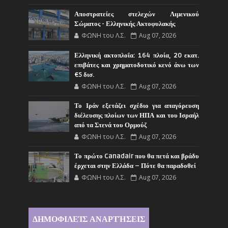
Αποστρατείες στελεχών Λιμενικού
Σώματος - Ελληνικής Ακτοφυλακής
ΦΩΝΗ του Λ.Σ.
Aug 07, 2026
Ελληνική ακτοπλοΐα: 164 πλοία, 20 εκατ.
επιβάτες και χρηματοδοτικό κενό άνω των
€5 δισ.
ΦΩΝΗ του Λ.Σ.
Aug 07, 2026
Το Ιράν εξετάζει σχέδιο για απαγόρευση
διέλευσης πλοίων των ΗΠΑ και του Ισραήλ
από τα Στενά του Ορμούζ
ΦΩΝΗ του Λ.Σ.
Aug 07, 2026
Το πρώτο Canadair που θα πετά και βράδυ
έρχεται στην Ελλάδα – Πότε θα παραδοθεί
ΦΩΝΗ του Λ.Σ.
Aug 07, 2026
ΔΗΜΟΦΙΛΕΊΣ ΑΝΑΡΤΉΣΕΙΣ