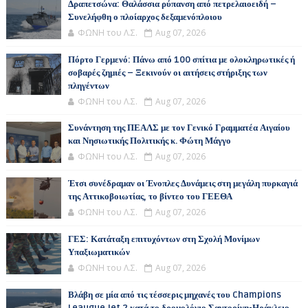
Δραπετσώνα: Θαλάσσια ρύπανση από πετρελαιοειδή –
Συνελήφθη ο πλοίαρχος δεξαμενόπλοιου
ΦΩΝΗ του Λ.Σ.
Aug 07, 2026
Πόρτο Γερμενό: Πάνω από 100 σπίτια με ολοκληρωτικές ή
σοβαρές ζημιές – Ξεκινούν οι αιτήσεις στήριξης των
πληγέντων
ΦΩΝΗ του Λ.Σ.
Aug 07, 2026
Συνάντηση της ΠΕΑΛΣ με τον Γενικό Γραμματέα Αιγαίου
και Νησιωτικής Πολιτικής κ. Φώτη Μάγγο
ΦΩΝΗ του Λ.Σ.
Aug 07, 2026
Έτσι συνέδραμαν οι Ένοπλες Δυνάμεις στη μεγάλη πυρκαγιά
της Αττικοβοιωτίας, το βίντεο του ΓΕΕΘΑ
ΦΩΝΗ του Λ.Σ.
Aug 07, 2026
ΓΕΣ: Κατάταξη επιτυχόντων στη Σχολή Μονίμων
Υπαξιωματικών
ΦΩΝΗ του Λ.Σ.
Aug 07, 2026
Βλάβη σε μία από τις τέσσερις μηχανές του Champions