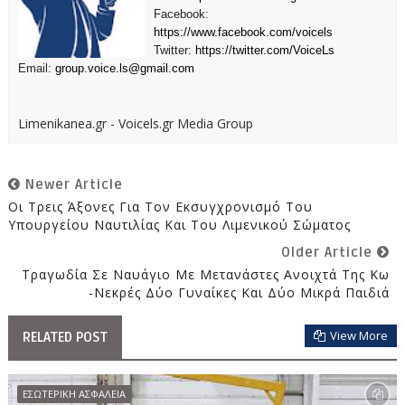
Facebook:
https://www.facebook.com/voicels
Twitter:
https://twitter.com/VoiceLs
Email:
group.voice.ls@gmail.com
Limenikanea.gr - Voicels.gr Media Group
Newer Article
Οι Τρεις Άξονες Για Τον Εκσυγχρονισμό Του
Υπουργείου Ναυτιλίας Και Του Λιμενικού Σώματος
Older Article
Τραγωδία Σε Ναυάγιο Με Μετανάστες Ανοιχτά Της Κω
-Νεκρές Δύο Γυναίκες Και Δύο Μικρά Παιδιά
View More
RELATED POST
ΕΣΩΤΕΡΙΚΗ ΑΣΦΑΛΕΙΑ