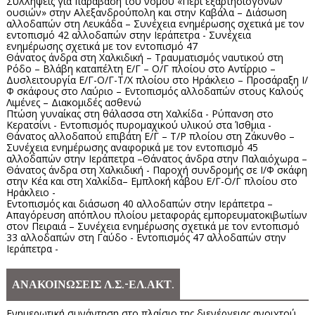
Συλλήψεις για παράβαση του νόμου «Περί εξαρτησιογόνων
ουσιών» στην Αλεξανδρούπολη και στην Καβάλα – Διάσωση
αλλοδαπών στη Λευκάδα – Συνέχεια ενημέρωσης σχετικά με τον
εντοπισμό 42 αλλοδαπών στην Ιεράπετρα - Συνέχεια
ενημέρωσης σχετικά με τον εντοπισμό 47
Θάνατος άνδρα στη Χαλκιδική – Τραυματισμός ναυτικού στη
Ρόδο – Βλάβη καταπέλτη Ε/Γ – Ο/Γ πλοίου στο Αντίρριο –
Δυσλειτουργία Ε/Γ-Ο/Γ-Τ/Χ πλοίου στο Ηράκλειο – Προσάραξη Ι/
Φ σκάφους στο Λαύριο – Εντοπισμός αλλοδαπών στους Καλούς
Λιμένες – Διακομιδές ασθενώ
Πτώση γυναίκας στη θάλασσα στη Χαλκίδα - Ρύπανση στο
Κερατσίνι - Εντοπισμός πυρομαχικού υλικού στα Ίσθμια -
Θάνατος αλλοδαπού επιβάτη Ε/Γ – Τ/Ρ πλοίου στη Ζάκυνθο –
Συνέχεια ενημέρωσης αναφορικά με τον εντοπισμό 45
αλλοδαπών στην Ιεράπετρα –Θάνατος άνδρα στην Παλαιόχωρα –
Θάνατος άνδρα στη Χαλκιδική - Παροχή συνδρομής σε Ι/Φ σκάφη
στην Κέα και στη Χαλκίδα– Εμπλοκή κάβου Ε/Γ-Ο/Γ πλοίου στο
Ηράκλειο -
Εντοπισμός και διάσωση 40 αλλοδαπών στην Ιεράπετρα –
Απαγόρευση απόπλου πλοίου μεταφοράς εμπορευματοκιβωτίων
στον Πειραιά – Συνέχεια ενημέρωσης σχετικά με τον εντοπισμό
33 αλλοδαπών στη Γαύδο - Εντοπισμός 47 αλλοδαπών στην
Ιεράπετρα -
ΑΝΑΚΟΙΝΩΣΕΙΣ Λ.Σ.-ΕΛ.ΑΚΤ.
Ενημερωτική συνάντηση στο πλαίσιο της διενέργειας ανοιχτού