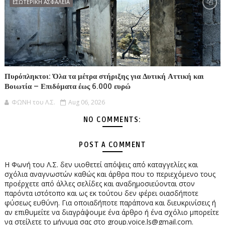
ΕΣΩΤΕΡΙΚΗ ΑΣΦΑΛΕΙΑ
Πυρόπληκτοι: Όλα τα μέτρα στήριξης για Δυτική Αττική και
Βοιωτία – Επιδόματα έως 6.000 ευρώ
ΦΩΝΗ του Λ.Σ.
Aug 06, 2026
NO COMMENTS:
POST A COMMENT
Η Φωνή του Λ.Σ. δεν υιοθετεί απόψεις από καταγγελίες και
σχόλια αναγνωστών καθώς και άρθρα που το περιεχόμενο τους
προέρχετε από άλλες σελίδες και αναδημοσιεύονται στον
παρόντα ιστότοπο και ως εκ τούτου δεν φέρει οιασδήποτε
φύσεως ευθύνη. Για οποιαδήποτε παράπονα και διευκρινίσεις ή
αν επιθυμείτε να διαγράψουμε ένα άρθρο ή ένα σχόλιο μπορείτε
να στείλετε το μήνυμα σας στο group.voice.ls@gmail.com.