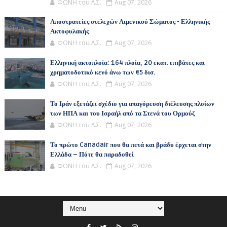
ΦΩΝΗ του Λ.Σ.
Aug 07, 2026
Αποστρατείες στελεχών Λιμενικού Σώματος - Ελληνικής
Ακτοφυλακής
ΦΩΝΗ του Λ.Σ.
Aug 07, 2026
Ελληνική ακτοπλοΐα: 164 πλοία, 20 εκατ. επιβάτες και
χρηματοδοτικό κενό άνω των €5 δισ.
ΦΩΝΗ του Λ.Σ.
Aug 07, 2026
Το Ιράν εξετάζει σχέδιο για απαγόρευση διέλευσης πλοίων
των ΗΠΑ και του Ισραήλ από τα Στενά του Ορμούζ
ΦΩΝΗ του Λ.Σ.
Aug 07, 2026
Το πρώτο Canadair που θα πετά και βράδυ έρχεται στην
Ελλάδα – Πότε θα παραδοθεί
ΦΩΝΗ του Λ.Σ.
Aug 07, 2026