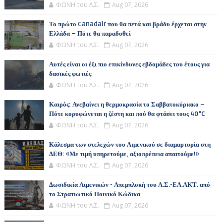
ΦΩΝΗ του Λ.Σ.
Aug 07, 2026
Το πρώτο Canadair που θα πετά και βράδυ έρχεται στην
Ελλάδα – Πότε θα παραδοθεί
ΦΩΝΗ του Λ.Σ.
Aug 07, 2026
Αυτές είναι οι έξι πιο επικίνδυνες εβδομάδες του έτους για
δασικές φωτιές
ΦΩΝΗ του Λ.Σ.
Aug 07, 2026
Καιρός: Ανεβαίνει η θερμοκρασία το Σαββατοκύριακο –
Πότε κορυφώνεται η ζέστη και πού θα φτάσει τους 40°C
ΦΩΝΗ του Λ.Σ.
Aug 07, 2026
Κάλεσμα των στελεχών του Λιμενικού σε διαμαρτυρία στη
ΔΕΘ: «Με τιμή υπηρετούμε, αξιοπρέπεια απαιτούμε!»
ΦΩΝΗ του Λ.Σ.
Aug 07, 2026
Δωσιδικία Λιμενικών - Απεμπλοκή του Λ.Σ.-ΕΛ.ΑΚΤ. από
το Στρατιωτικό Ποινικό Κώδικα
ΦΩΝΗ του Λ.Σ.
Aug 07, 2026