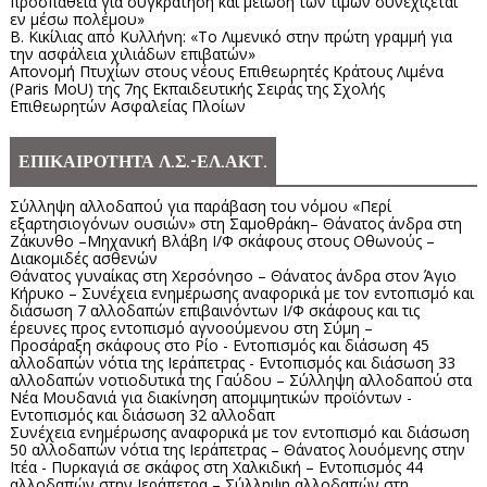
προσπάθεια για συγκράτηση και μείωση των τιμών συνεχίζεται
εν μέσω πολέμου»
Β. Κικίλιας από Κυλλήνη: «Το Λιμενικό στην πρώτη γραμμή για
την ασφάλεια χιλιάδων επιβατών»
Απονομή Πτυχίων στους νέους Επιθεωρητές Κράτους Λιμένα
(Paris MoU) της 7ης Εκπαιδευτικής Σειράς της Σχολής
Επιθεωρητών Ασφαλείας Πλοίων
ΕΠΙΚΑΙΡΟΤΗΤΑ Λ.Σ.-ΕΛ.ΑΚΤ.
Σύλληψη αλλοδαπού για παράβαση του νόμου «Περί
εξαρτησιογόνων ουσιών» στη Σαμοθράκη– Θάνατος άνδρα στη
Ζάκυνθο –Μηχανική Βλάβη Ι/Φ σκάφους στους Οθωνούς –
Διακομιδές ασθενών
Θάνατος γυναίκας στη Χερσόνησο – Θάνατος άνδρα στον Άγιο
Κήρυκο – Συνέχεια ενημέρωσης αναφορικά με τον εντοπισμό και
διάσωση 7 αλλοδαπών επιβαινόντων Ι/Φ σκάφους και τις
έρευνες προς εντοπισμό αγνοούμενου στη Σύμη –
Προσάραξη σκάφους στο Ρίο - Εντοπισμός και διάσωση 45
αλλοδαπών νότια της Ιεράπετρας - Εντοπισμός και διάσωση 33
αλλοδαπών νοτιοδυτικά της Γαύδου – Σύλληψη αλλοδαπού στα
Νέα Μουδανιά για διακίνηση απομιμητικών προϊόντων -
Εντοπισμός και διάσωση 32 αλλοδαπ
Συνέχεια ενημέρωσης αναφορικά με τον εντοπισμό και διάσωση
50 αλλοδαπών νότια της Ιεράπετρας – Θάνατος λουόμενης στην
Ιτέα - Πυρκαγιά σε σκάφος στη Χαλκιδική – Εντοπισμός 44
αλλοδαπών στην Ιεράπετρα – Σύλληψη αλλοδαπών στη