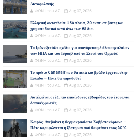
Ακτοφυλακής
ΦΩΝΗ του Λ.Σ.
Aug 07, 2026
Ελληνική ακτοπλοΐα: 164 πλοία, 20 εκατ. επιβάτες και
χρηματοδοτικό κενό άνω των €5 δισ.
ΦΩΝΗ του Λ.Σ.
Aug 07, 2026
Το Ιράν εξετάζει σχέδιο για απαγόρευση διέλευσης πλοίων
των ΗΠΑ και του Ισραήλ από τα Στενά του Ορμούζ
ΦΩΝΗ του Λ.Σ.
Aug 07, 2026
Το πρώτο Canadair που θα πετά και βράδυ έρχεται στην
Ελλάδα – Πότε θα παραδοθεί
ΦΩΝΗ του Λ.Σ.
Aug 07, 2026
Αυτές είναι οι έξι πιο επικίνδυνες εβδομάδες του έτους για
δασικές φωτιές
ΦΩΝΗ του Λ.Σ.
Aug 07, 2026
Καιρός: Ανεβαίνει η θερμοκρασία το Σαββατοκύριακο –
Πότε κορυφώνεται η ζέστη και πού θα φτάσει τους 40°C
ΦΩΝΗ του Λ.Σ.
Aug 07, 2026