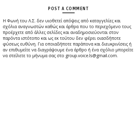
POST A COMMENT
Η Φωνή του Λ.Σ. δεν υιοθετεί απόψεις από καταγγελίες και
σχόλια αναγνωστών καθώς και άρθρα που το περιεχόμενο τους
προέρχετε από άλλες σελίδες και αναδημοσιεύονται στον
παρόντα ιστότοπο και ως εκ τούτου δεν φέρει οιασδήποτε
φύσεως ευθύνη. Για οποιαδήποτε παράπονα και διευκρινίσεις ή
αν επιθυμείτε να διαγράψουμε ένα άρθρο ή ένα σχόλιο μπορείτε
να στείλετε το μήνυμα σας στο group.voice.ls@gmail.com.