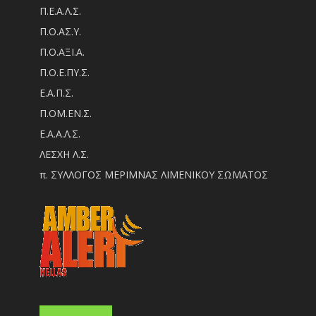
Π.Ε.Α.Λ.Σ.
Π.Ο.ΑΣ.Υ.
Π.Ο.ΑΞΙ.Α.
Π.Ο.Ε.ΠΥ.Σ.
Ε.Α.Π.Σ.
Π.ΟM.EN.Σ.
Ε.Α.Α.Λ.Σ.
ΛΕΣΧΗ Λ.Σ.
π. ΣΥΛΛΟΓΟΣ ΜΕΡΙΜΝΑΣ ΛΙΜΕΝΙΚΟΥ ΣΩΜΑΤΟΣ