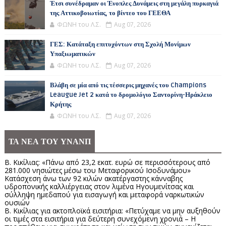
Έτσι συνέδραμαν οι Ένοπλες Δυνάμεις στη μεγάλη πυρκαγιά
της Αττικοβοιωτίας, το βίντεο του ΓΕΕΘΑ
ΦΩΝΗ του Λ.Σ.
Aug 07, 2026
ΓΕΣ: Κατάταξη επιτυχόντων στη Σχολή Μονίμων
Υπαξιωματικών
ΦΩΝΗ του Λ.Σ.
Aug 07, 2026
Βλάβη σε μία από τις τέσσερις μηχανές του Champions
Leaugue Jet 2 κατά το δρομολόγιο Σαντορίνη-Ηράκλειο
Κρήτης
ΦΩΝΗ του Λ.Σ.
Aug 07, 2026
ΤΑ ΝΕΑ ΤΟΥ ΥΝΑΝΠ
Β. Κικίλιας: «Πάνω από 23,2 εκατ. ευρώ σε περισσότερους από
281.000 νησιώτες μέσω του Μεταφορικού Ισοδυνάμου»
Κατάσχεση άνω των 92 κιλών ακατέργαστης κάνναβης
υδροπονικής καλλιέργειας στον λιμένα Ηγουμενίτσας και
σύλληψη ημεδαπού για εισαγωγή και μεταφορά ναρκωτικών
ουσιών
Β. Κικίλιας για ακτοπλοϊκά εισιτήρια: «Πετύχαμε να μην αυξηθούν
οι τιμές στα εισιτήρια για δεύτερη συνεχόμενη χρονιά – Η