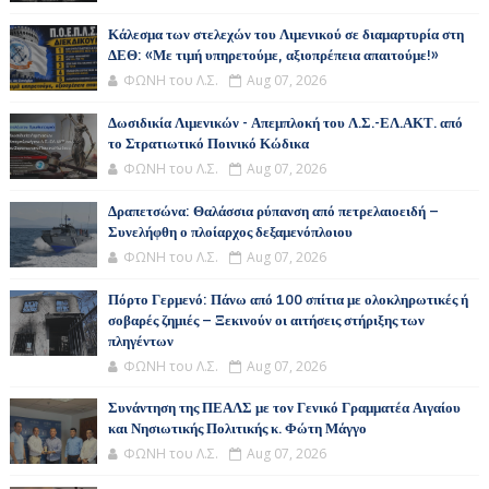
Κάλεσμα των στελεχών του Λιμενικού σε διαμαρτυρία στη
ΔΕΘ: «Με τιμή υπηρετούμε, αξιοπρέπεια απαιτούμε!»
ΦΩΝΗ του Λ.Σ.
Aug 07, 2026
Δωσιδικία Λιμενικών - Απεμπλοκή του Λ.Σ.-ΕΛ.ΑΚΤ. από
το Στρατιωτικό Ποινικό Κώδικα
ΦΩΝΗ του Λ.Σ.
Aug 07, 2026
Δραπετσώνα: Θαλάσσια ρύπανση από πετρελαιοειδή –
Συνελήφθη ο πλοίαρχος δεξαμενόπλοιου
ΦΩΝΗ του Λ.Σ.
Aug 07, 2026
Πόρτο Γερμενό: Πάνω από 100 σπίτια με ολοκληρωτικές ή
σοβαρές ζημιές – Ξεκινούν οι αιτήσεις στήριξης των
πληγέντων
ΦΩΝΗ του Λ.Σ.
Aug 07, 2026
Συνάντηση της ΠΕΑΛΣ με τον Γενικό Γραμματέα Αιγαίου
και Νησιωτικής Πολιτικής κ. Φώτη Μάγγο
ΦΩΝΗ του Λ.Σ.
Aug 07, 2026