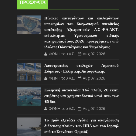
ΠΡΟΣΦΑΤΑ
Πίνακες επιτυχόντων και επιλαχόντων
υποψηφίων του διαγωνισμού απευθείας
κατάταξης Αξιωματικών Λ.Σ.-ΕΛ.ΑΚΤ.
ειδικότητας Υγειονομικού ειδικής
κατηγορίας έτους 2026, προερχόμενων από
ιδιώτες Οδοντιάτρους και Ψυχολόγους
ΦΩΝΗ του Λ.Σ.
Aug 07, 2026
Αποστρατείες στελεχών Λιμενικού
Σώματος - Ελληνικής Ακτοφυλακής
ΦΩΝΗ του Λ.Σ.
Aug 07, 2026
Ελληνική ακτοπλοΐα: 164 πλοία, 20 εκατ.
επιβάτες και χρηματοδοτικό κενό άνω των
€5 δισ.
ΦΩΝΗ του Λ.Σ.
Aug 07, 2026
Το Ιράν εξετάζει σχέδιο για απαγόρευση
διέλευσης πλοίων των ΗΠΑ και του Ισραήλ
από τα Στενά του Ορμούζ