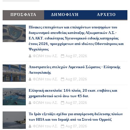
ΠΡΌΣΦΑΤΑ
ΔΗΜΟΦΙΛΉ
ΑΡΧΕΊΟ
Πίνακες επιτυχόντων και επιλαχόντων υποψηφίων του
διαγωνισμού απευθείας κατάταξης Αξιωματικών Λ.Σ.-
ΕΛ.ΑΚΤ. ειδικότητας Υγειονομικού ειδικής κατηγορίας
έτους 2026, προερχόμενων από ιδιώτες Οδοντιάτρους και
Ψυχολόγους
ΦΩΝΗ του Λ.Σ.
Aug 07, 2026
Αποστρατείες στελεχών Λιμενικού Σώματος - Ελληνικής
Ακτοφυλακής
ΦΩΝΗ του Λ.Σ.
Aug 07, 2026
Ελληνική ακτοπλοΐα: 164 πλοία, 20 εκατ. επιβάτες και
χρηματοδοτικό κενό άνω των €5 δισ.
ΦΩΝΗ του Λ.Σ.
Aug 07, 2026
Το Ιράν εξετάζει σχέδιο για απαγόρευση διέλευσης πλοίων
των ΗΠΑ και του Ισραήλ από τα Στενά του Ορμούζ
ΦΩΝΗ του Λ.Σ.
Aug 07, 2026