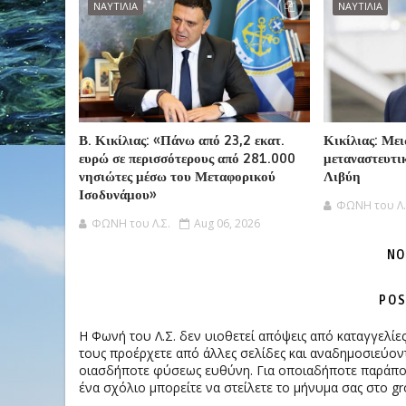
ΝΑΥΤΙΛΙΑ
ΝΑΥΤΙΛΙΑ
Β. Κικίλιας: «Πάνω από 23,2 εκατ.
Κικίλιας: Με
ευρώ σε περισσότερους από 281.000
μεταναστευτικ
νησιώτες μέσω του Μεταφορικού
Λιβύη
Ισοδυνάμου»
ΦΩΝΗ του Λ.
ΦΩΝΗ του Λ.Σ.
Aug 06, 2026
NO
POS
Η Φωνή του Λ.Σ. δεν υιοθετεί απόψεις από καταγγελί
τους προέρχετε από άλλες σελίδες και αναδημοσιεύοντ
οιασδήποτε φύσεως ευθύνη. Για οποιαδήποτε παράπονα
ένα σχόλιο μπορείτε να στείλετε το μήνυμα σας στο gr