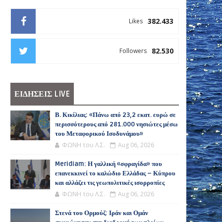
382.433
Likes
82.530
Followers
ΕΙΔΗΣΕΙΣ LIVE
Β. Κικίλιας: «Πάνω από 23,2 εκατ. ευρώ σε
περισσότερους από 281.000 νησιώτες μέσω
του Μεταφορικού Ισοδυνάμου»
ΦΩΝΗ του Λ.Σ.
Aug 06, 2026
Meridiam: Η γαλλική «σφραγίδα» που
επανεκκινεί το καλώδιο Ελλάδας – Κύπρου
και αλλάζει τις γεωπολιτικές ισορροπίες
ΦΩΝΗ του Λ.Σ.
Aug 06, 2026
Στενά του Ορμούζ: Ιράν και Ομάν