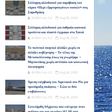
Σύλληψη αλλοδαπού για παράβαση του
νόμου «Περί εξαρτησιογόνων ουσιών» στη
Σαμοθράκη
ΦΩΝΗ του Λ.Σ.
Aug 06, 2026
Σύλληψη αλλοδαπού για λαθραία καπνικά
προϊόντα και πλαστό έγγραφο στα Χανιά
ΦΩΝΗ του Λ.Σ.
Aug 06, 2026
Το πολιτικό σκηνικό αλλάζει χωρίς να
αλλάζει κυβέρνηση – Το τέλος της
Μεταπολίτευσης όπως τη γνωρίζαμε –
Μητσοτάκης χωρίς αντίπαλο και κοινωνική
πλειοψηφία
ΦΩΝΗ του Λ.Σ.
Aug 06, 2026
Άμεση επέμβαση του Λιμενικού στο Ρίο για
προσάραξη σκάφους – Σώοι οι δύο
επιβαίνοντες
ΦΩΝΗ του Λ.Σ.
Aug 06, 2026
Συνελήφθη 46χρονος που επέτρεψε στον
ανήλικο γιο του να κάνει jet ski στη