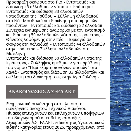
Προσάραξη σκάφους στο Ρίο - Εντοπισμός και
διάσωση 45 αλλοδαπών νότια της Ιεράπετρας -
Εντοπισμός και διάσωση 33 αλλοδαπών
νοτιοδυτικά της Γαύδου – Σύλληψη αλλοδαπού
στα Νέα Μουδανιά για διακίνηση απομιμητικών
προϊόντων - Εντοπισμός και διάσωση 32 αλλοδαπ
Συνέχεια ενημέρωσης αναφορικά με τον εντοπισμό
και διάσωση 50 αλλοδαπών νότια της Ιεράπετρας –
Θάνατος λουόμενης στην Ιτέα - Πυρκαγιά σε
σκάφος στη Χαλκιδική – Εντοπισμός 44 αλλοδαπών
στην Ιεράπετρα – Σύλληψη αλλοδαπών στη
Μυτιλήνη
Εντοπισμός και διάσωση 50 αλλοδαπών νότια της
Ιεράπετρας - Συλλήψεις ημεδαπών για παράβαση
του νόμου "Περί εξαρτησιογόνων ουσιών" στα
Χανιά - Εντοπισμός και διάσωση 33 αλλοδαπών και
σύλληψη του διακινητή τους στην Αγία Γαλήνη -
ΑΝΑΚΟΙΝΩΣΕΙΣ Λ.Σ.-ΕΛ.ΑΚΤ.
Ενημερωτική συνάντηση στο πλαίσιο της
διενέργειας ανοιχτού Τεχνικού Διαλόγου
Πίνακες επιτυχόντων και επιλαχόντων υποψηφίων
του διαγωνισμού απευθείας κατάταξης
Αξιωματικών Λ.Σ.-ΕΛ.ΑΚΤ. ειδικότητας Υγειονομικού
ειδικής κατηγορίας έτους 2026, προερχόμενων από