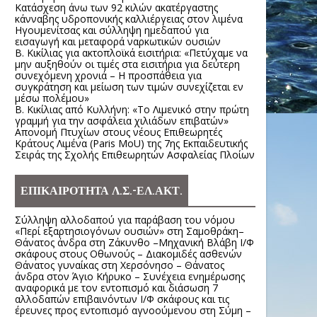
Κατάσχεση άνω των 92 κιλών ακατέργαστης
κάνναβης υδροπονικής καλλιέργειας στον λιμένα
Ηγουμενίτσας και σύλληψη ημεδαπού για
εισαγωγή και μεταφορά ναρκωτικών ουσιών
Β. Κικίλιας για ακτοπλοϊκά εισιτήρια: «Πετύχαμε να
μην αυξηθούν οι τιμές στα εισιτήρια για δεύτερη
συνεχόμενη χρονιά – Η προσπάθεια για
συγκράτηση και μείωση των τιμών συνεχίζεται εν
μέσω πολέμου»
Β. Κικίλιας από Κυλλήνη: «Το Λιμενικό στην πρώτη
γραμμή για την ασφάλεια χιλιάδων επιβατών»
Απονομή Πτυχίων στους νέους Επιθεωρητές
Κράτους Λιμένα (Paris MoU) της 7ης Εκπαιδευτικής
Σειράς της Σχολής Επιθεωρητών Ασφαλείας Πλοίων
ΕΠΙΚΑΙΡΟΤΗΤΑ Λ.Σ.-ΕΛ.ΑΚΤ.
Σύλληψη αλλοδαπού για παράβαση του νόμου
«Περί εξαρτησιογόνων ουσιών» στη Σαμοθράκη–
Θάνατος άνδρα στη Ζάκυνθο –Μηχανική Βλάβη Ι/Φ
σκάφους στους Οθωνούς – Διακομιδές ασθενών
Θάνατος γυναίκας στη Χερσόνησο – Θάνατος
άνδρα στον Άγιο Κήρυκο – Συνέχεια ενημέρωσης
αναφορικά με τον εντοπισμό και διάσωση 7
αλλοδαπών επιβαινόντων Ι/Φ σκάφους και τις
έρευνες προς εντοπισμό αγνοούμενου στη Σύμη –