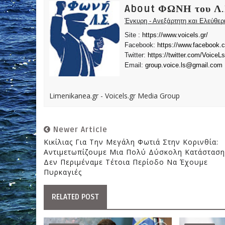
About ΦΩΝΗ του Λ.
Έγκυρη - Ανεξάρτητη και Ελεύθε
Site :
https://www.voicels.gr/
Facebook:
https://www.facebook.
Twitter:
https://twitter.com/VoiceLs
Email:
group.voice.ls@gmail.com
Limenikanea.gr - Voicels.gr Media Group
Newer Article
Κικίλιας Για Την Μεγάλη Φωτιά Στην Κορινθία:
Αντιμετωπίζουμε Μια Πολύ Δύσκολη Κατάσταση
Δεν Περιμέναμε Τέτοια Περίοδο Να Έχουμε
Πυρκαγιές
RELATED POST