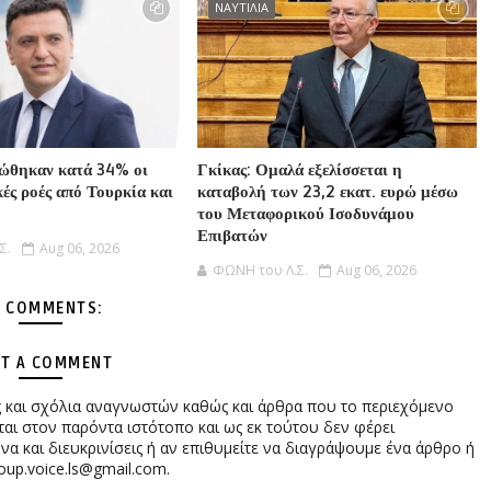
ΝΑΥΤΙΛΙΑ
ιώθηκαν κατά 34% οι
Γκίκας: Ομαλά εξελίσσεται η
ές ροές από Τουρκία και
καταβολή των 23,2 εκατ. ευρώ μέσω
του Μεταφορικού Ισοδυνάμου
Επιβατών
Σ.
Aug 06, 2026
ΦΩΝΗ του Λ.Σ.
Aug 06, 2026
 COMMENTS:
T A COMMENT
ες και σχόλια αναγνωστών καθώς και άρθρα που το περιεχόμενο
αι στον παρόντα ιστότοπο και ως εκ τούτου δεν φέρει
 και διευκρινίσεις ή αν επιθυμείτε να διαγράψουμε ένα άρθρο ή
oup.voice.ls@gmail.com.