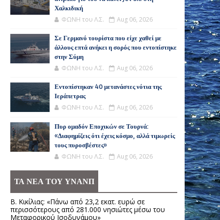
Χαλκιδική
ΦΩΝΗ του Λ.Σ.
Aug 06, 2026
Σε Γερμανό τουρίστα που είχε χαθεί με
άλλους επτά ανήκει η σορός που εντοπίστηκε
στην Σύμη
ΦΩΝΗ του Λ.Σ.
Aug 06, 2026
Εντοπίστηκαν 40 μετανάστες νότια της
Ιεράπετρας
ΦΩΝΗ του Λ.Σ.
Aug 06, 2026
Πυρ ομαδόν Εποχικών σε Τουρνά:
«Διαφημίζεις ότι έχεις κόσμο, αλλά τιμωρείς
τους πυροσβέστες»
ΦΩΝΗ του Λ.Σ.
Aug 06, 2026
ΤΑ ΝΕΑ ΤΟΥ ΥΝΑΝΠ
Β. Κικίλιας: «Πάνω από 23,2 εκατ. ευρώ σε
περισσότερους από 281.000 νησιώτες μέσω του
Μεταφορικού Ισοδυνάμου»