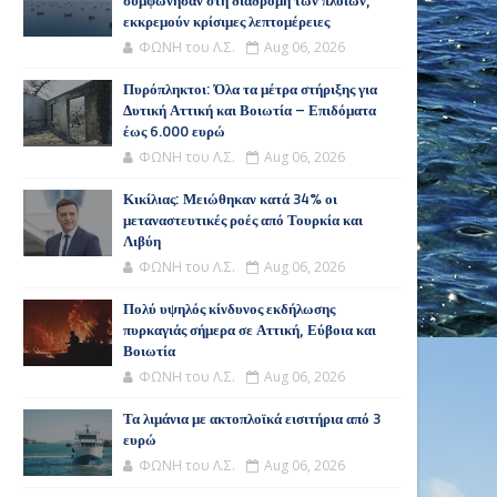
συμφώνησαν στη διαδρομή των πλοίων,
εκκρεμούν κρίσιμες λεπτομέρειες
ΦΩΝΗ του Λ.Σ.
Aug 06, 2026
Πυρόπληκτοι: Όλα τα μέτρα στήριξης για
Δυτική Αττική και Βοιωτία – Επιδόματα
έως 6.000 ευρώ
ΦΩΝΗ του Λ.Σ.
Aug 06, 2026
Κικίλιας: Μειώθηκαν κατά 34% οι
μεταναστευτικές ροές από Τουρκία και
Λιβύη
ΦΩΝΗ του Λ.Σ.
Aug 06, 2026
Πολύ υψηλός κίνδυνος εκδήλωσης
πυρκαγιάς σήμερα σε Αττική, Εύβοια και
Βοιωτία
ΦΩΝΗ του Λ.Σ.
Aug 06, 2026
Τα λιμάνια με ακτοπλοϊκά εισιτήρια από 3
ευρώ
ΦΩΝΗ του Λ.Σ.
Aug 06, 2026