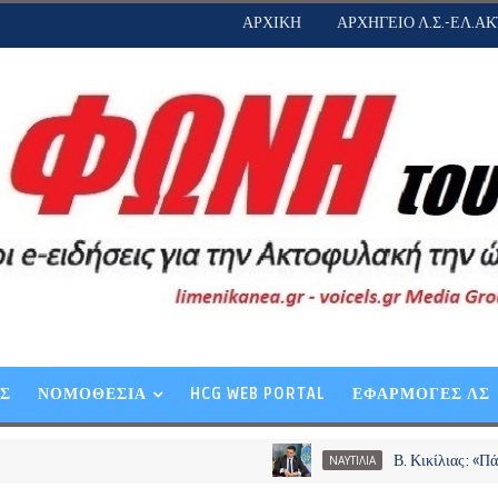
ΑΡΧΙΚΗ
ΑΡΧΗΓΕΙΟ Λ.Σ.-ΕΛ.ΑΚ
ΕΣ
ΝΟΜΟΘΕΣΙΑ
HCG WEB PORTAL
ΕΦΑΡΜΟΓΕΣ ΛΣ
Β. Κικίλιας: «Πάνω από 23,
ΝΑΥΤΙΛΙΑ