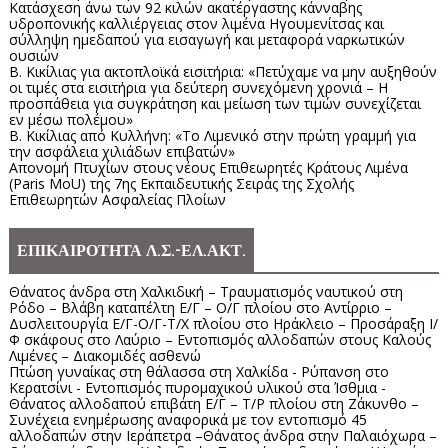
Κατάσχεση άνω των 92 κιλών ακατέργαστης κάνναβης
υδροπονικής καλλιέργειας στον λιμένα Ηγουμενίτσας και
σύλληψη ημεδαπού για εισαγωγή και μεταφορά ναρκωτικών
ουσιών
Β. Κικίλιας για ακτοπλοϊκά εισιτήρια: «Πετύχαμε να μην αυξηθούν
οι τιμές στα εισιτήρια για δεύτερη συνεχόμενη χρονιά – Η
προσπάθεια για συγκράτηση και μείωση των τιμών συνεχίζεται
εν μέσω πολέμου»
Β. Κικίλιας από Κυλλήνη: «Το Λιμενικό στην πρώτη γραμμή για
την ασφάλεια χιλιάδων επιβατών»
Απονομή Πτυχίων στους νέους Επιθεωρητές Κράτους Λιμένα
(Paris MoU) της 7ης Εκπαιδευτικής Σειράς της Σχολής
Επιθεωρητών Ασφαλείας Πλοίων
ΕΠΙΚΑΙΡΟΤΗΤΑ Λ.Σ.-ΕΛ.ΑΚΤ.
Θάνατος άνδρα στη Χαλκιδική – Τραυματισμός ναυτικού στη
Ρόδο – Βλάβη καταπέλτη Ε/Γ – Ο/Γ πλοίου στο Αντίρριο –
Δυσλειτουργία Ε/Γ-Ο/Γ-Τ/Χ πλοίου στο Ηράκλειο – Προσάραξη Ι/
Φ σκάφους στο Λαύριο – Εντοπισμός αλλοδαπών στους Καλούς
Λιμένες – Διακομιδές ασθενώ
Πτώση γυναίκας στη θάλασσα στη Χαλκίδα - Ρύπανση στο
Κερατσίνι - Εντοπισμός πυρομαχικού υλικού στα Ίσθμια -
Θάνατος αλλοδαπού επιβάτη Ε/Γ – Τ/Ρ πλοίου στη Ζάκυνθο –
Συνέχεια ενημέρωσης αναφορικά με τον εντοπισμό 45
αλλοδαπών στην Ιεράπετρα –Θάνατος άνδρα στην Παλαιόχωρα –