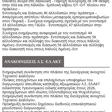
Θάνατος άνδρα στη Χαλκιδική - Παροχή συνδρομής σε Ι/Φ σκάφη
στην Κέα και στη Χαλκίδα– Εμπλοκή κάβου Ε/Γ-Ο/Γ πλοίου στο
Ηράκλειο -
Εντοπισμός και διάσωση 40 αλλοδαπών στην Ιεράπετρα –
Απαγόρευση απόπλου πλοίου μεταφοράς εμπορευματοκιβωτίων
στον Πειραιά – Συνέχεια ενημέρωσης σχετικά με τον εντοπισμό
33 αλλοδαπών στη Γαύδο - Εντοπισμός 47 αλλοδαπών στην
Ιεράπετρα -
Συνέχεια ενημέρωσης αναφορικά με τον εντοπισμό 44
αλλοδαπών στην Ιεράπετρα– Εντοπισμός και διάσωση 56
αλλοδαπών και σύλληψη του διακινητή τους στους Καλούς
Λιμένες–Εντοπισμός και διάσωση 56 αλλοδαπών και σύλληψη
του διακινητή τους στους Καλούς Λιμένες–Εντ
ΑΝΑΚΟΙΝΩΣΕΙΣ Λ.Σ.-ΕΛ.ΑΚΤ.
Ενημερωτική συνάντηση στο πλαίσιο της διενέργειας ανοιχτού
Τεχνικού Διαλόγου
Πίνακες επιτυχόντων και επιλαχόντων υποψηφίων του
διαγωνισμού απευθείας κατάταξης Αξιωματικών Λ.Σ.-ΕΛ.ΑΚΤ.
ειδικότητας Υγειονομικού ειδικής κατηγορίας έτους 2026,
προερχόμενων από ιδιώτες Οδοντιάτρους και Ψυχολόγους
Ενημερωτική συνάντηση στο πλαίσιο της διενέργειας ανοιχτού
Τεχνικού Διαλόγου
Προκήρυξη ανοικτού δημόσιου διεθνούς επαναληπτικού
μειοδοτικού διαγωνισμού
Ενημερωτική συνάντηση στο πλαίσιο της διενέργειας ανοιχτού