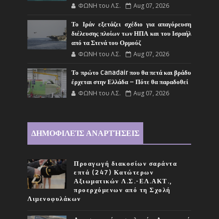
ΦΩΝΗ του Λ.Σ.
Aug 07, 2026
Το Ιράν εξετάζει σχέδιο για απαγόρευση
διέλευσης πλοίων των ΗΠΑ και του Ισραήλ
από τα Στενά του Ορμούζ
ΦΩΝΗ του Λ.Σ.
Aug 07, 2026
Το πρώτο Canadair που θα πετά και βράδυ
έρχεται στην Ελλάδα – Πότε θα παραδοθεί
ΦΩΝΗ του Λ.Σ.
Aug 07, 2026
ΔΗΜΟΦΙΛΕΊΣ ΑΝΑΡΤΉΣΕΙΣ
Προαγωγή διακοσίων σαράντα
επτά (247) Κατώτερων
Αξιωματικών Λ.Σ.-ΕΛ.ΑΚΤ.,
προερχόμενων από τη Σχολή
Λιμενοφυλάκων