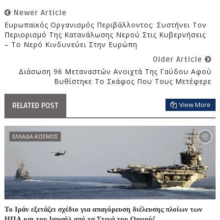
Newer Article
Ευρωπαϊκός Οργανισμός Περιβάλλοντος: Συστήνει Τον
Περιορισμό Της Κατανάλωσης Νερού Στις Κυβερνήσεις
– Το Νερό Κινδυνεύει Στην Ευρώπη
Older Article
Διάσωση 96 Μεταναστών Ανοιχτά Της Γαύδου Αφού
Βυθίστηκε Το Σκάφος Που Τους Μετέφερε
View More
RELATED POST
ΕΛΛΑΔΑ-ΚΟΣΜΟΣ
Το Ιράν εξετάζει σχέδιο για απαγόρευση διέλευσης πλοίων των
ΗΠΑ και του Ισραήλ από τα Στενά του Ορμούζ