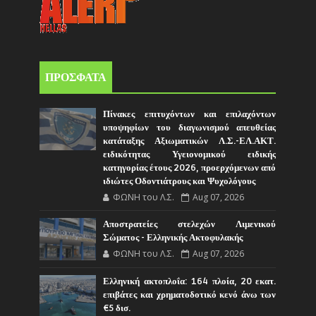
ΠΡΟΣΦΑΤΑ
Πίνακες επιτυχόντων και επιλαχόντων
υποψηφίων του διαγωνισμού απευθείας
κατάταξης Αξιωματικών Λ.Σ.-ΕΛ.ΑΚΤ.
ειδικότητας Υγειονομικού ειδικής
κατηγορίας έτους 2026, προερχόμενων από
ιδιώτες Οδοντιάτρους και Ψυχολόγους
ΦΩΝΗ του Λ.Σ.
Aug 07, 2026
Αποστρατείες στελεχών Λιμενικού
Σώματος - Ελληνικής Ακτοφυλακής
ΦΩΝΗ του Λ.Σ.
Aug 07, 2026
Ελληνική ακτοπλοΐα: 164 πλοία, 20 εκατ.
επιβάτες και χρηματοδοτικό κενό άνω των
€5 δισ.