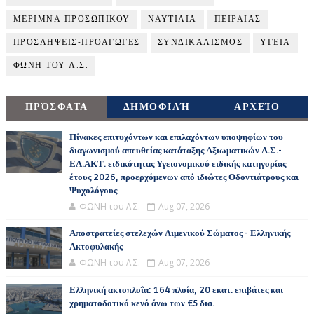
ΜΕΡΙΜΝΑ ΠΡΟΣΩΠΙΚΟΥ
ΝΑΥΤΙΛΙΑ
ΠΕΙΡΑΙΑΣ
ΠΡΟΣΛΗΨΕΙΣ-ΠΡΟΑΓΩΓΕΣ
ΣΥΝΔΙΚΑΛΙΣΜΟΣ
ΥΓΕΙΑ
ΦΩΝΗ ΤΟΥ Λ.Σ.
ΠΡΌΣΦΑΤΑ
ΔΗΜΟΦΙΛΉ
ΑΡΧΕΊΟ
Πίνακες επιτυχόντων και επιλαχόντων υποψηφίων του
διαγωνισμού απευθείας κατάταξης Αξιωματικών Λ.Σ.-
ΕΛ.ΑΚΤ. ειδικότητας Υγειονομικού ειδικής κατηγορίας
έτους 2026, προερχόμενων από ιδιώτες Οδοντιάτρους και
Ψυχολόγους
ΦΩΝΗ του Λ.Σ.
Aug 07, 2026
Αποστρατείες στελεχών Λιμενικού Σώματος - Ελληνικής
Ακτοφυλακής
ΦΩΝΗ του Λ.Σ.
Aug 07, 2026
Ελληνική ακτοπλοΐα: 164 πλοία, 20 εκατ. επιβάτες και
χρηματοδοτικό κενό άνω των €5 δισ.