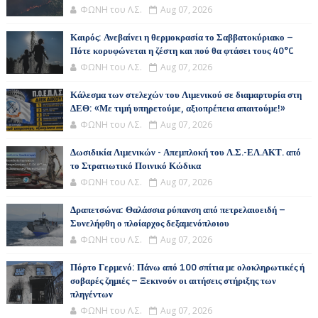
ΦΩΝΗ του Λ.Σ.
Aug 07, 2026
Καιρός: Ανεβαίνει η θερμοκρασία το Σαββατοκύριακο –
Πότε κορυφώνεται η ζέστη και πού θα φτάσει τους 40°C
ΦΩΝΗ του Λ.Σ.
Aug 07, 2026
Κάλεσμα των στελεχών του Λιμενικού σε διαμαρτυρία στη
ΔΕΘ: «Με τιμή υπηρετούμε, αξιοπρέπεια απαιτούμε!»
ΦΩΝΗ του Λ.Σ.
Aug 07, 2026
Δωσιδικία Λιμενικών - Απεμπλοκή του Λ.Σ.-ΕΛ.ΑΚΤ. από
το Στρατιωτικό Ποινικό Κώδικα
ΦΩΝΗ του Λ.Σ.
Aug 07, 2026
Δραπετσώνα: Θαλάσσια ρύπανση από πετρελαιοειδή –
Συνελήφθη ο πλοίαρχος δεξαμενόπλοιου
ΦΩΝΗ του Λ.Σ.
Aug 07, 2026
Πόρτο Γερμενό: Πάνω από 100 σπίτια με ολοκληρωτικές ή
σοβαρές ζημιές – Ξεκινούν οι αιτήσεις στήριξης των
πληγέντων
ΦΩΝΗ του Λ.Σ.
Aug 07, 2026