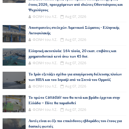
έτους 2026, προερχόμενων από ιδιώτες Οδοντιάτρους και
Ψυχολόγους
ΦΩΝΗ του Λ.Σ.
Aug 07, 2026
Αποστρατείες στελεχών Λιμενικού Σώματος - Ελληνικής
Ακτοφυλακής
ΦΩΝΗ του Λ.Σ.
Aug 07, 2026
Ελληνική ακτοπλοΐα: 164 πλοία, 20 εκατ. επιβάτες και
χρηματοδοτικό κενό άνω των €5 δισ.
ΦΩΝΗ του Λ.Σ.
Aug 07, 2026
Το Ιράν εξετάζει σχέδιο για απαγόρευση διέλευσης πλοίων
των ΗΠΑ και του Ισραήλ από τα Στενά του Ορμούζ
ΦΩΝΗ του Λ.Σ.
Aug 07, 2026
Το πρώτο Canadair που θα πετά και βράδυ έρχεται στην
Ελλάδα – Πότε θα παραδοθεί
ΦΩΝΗ του Λ.Σ.
Aug 07, 2026
Αυτές είναι οι έξι πιο επικίνδυνες εβδομάδες του έτους για
δασικές φωτιές