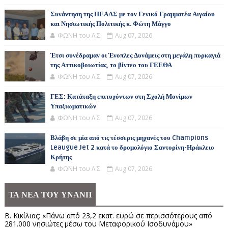
Συνάντηση της ΠΕΑΛΣ με τον Γενικό Γραμματέα Αιγαίου
και Νησιωτικής Πολιτικής κ. Φώτη Μάγγο
ΦΩΝΗ του Λ.Σ.
Aug 07, 2026
Έτσι συνέδραμαν οι Ένοπλες Δυνάμεις στη μεγάλη πυρκαγιά
της Αττικοβοιωτίας, το βίντεο του ΓΕΕΘΑ
ΦΩΝΗ του Λ.Σ.
Aug 07, 2026
ΓΕΣ: Κατάταξη επιτυχόντων στη Σχολή Μονίμων
Υπαξιωματικών
ΦΩΝΗ του Λ.Σ.
Aug 07, 2026
Βλάβη σε μία από τις τέσσερις μηχανές του Champions
Leaugue Jet 2 κατά το δρομολόγιο Σαντορίνη-Ηράκλειο
Κρήτης
ΦΩΝΗ του Λ.Σ.
Aug 07, 2026
ΤΑ ΝΕΑ ΤΟΥ ΥΝΑΝΠ
Β. Κικίλιας: «Πάνω από 23,2 εκατ. ευρώ σε περισσότερους από
281.000 νησιώτες μέσω του Μεταφορικού Ισοδυνάμου»