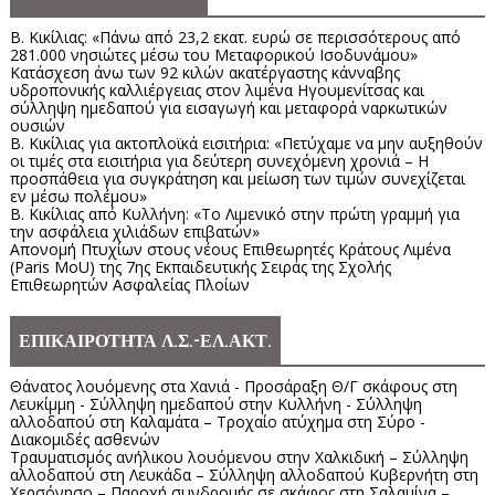
Β. Κικίλιας: «Πάνω από 23,2 εκατ. ευρώ σε περισσότερους από
281.000 νησιώτες μέσω του Μεταφορικού Ισοδυνάμου»
Κατάσχεση άνω των 92 κιλών ακατέργαστης κάνναβης
υδροπονικής καλλιέργειας στον λιμένα Ηγουμενίτσας και
σύλληψη ημεδαπού για εισαγωγή και μεταφορά ναρκωτικών
ουσιών
Β. Κικίλιας για ακτοπλοϊκά εισιτήρια: «Πετύχαμε να μην αυξηθούν
οι τιμές στα εισιτήρια για δεύτερη συνεχόμενη χρονιά – Η
προσπάθεια για συγκράτηση και μείωση των τιμών συνεχίζεται
εν μέσω πολέμου»
Β. Κικίλιας από Κυλλήνη: «Το Λιμενικό στην πρώτη γραμμή για
την ασφάλεια χιλιάδων επιβατών»
Απονομή Πτυχίων στους νέους Επιθεωρητές Κράτους Λιμένα
(Paris MoU) της 7ης Εκπαιδευτικής Σειράς της Σχολής
Επιθεωρητών Ασφαλείας Πλοίων
ΕΠΙΚΑΙΡΟΤΗΤΑ Λ.Σ.-ΕΛ.ΑΚΤ.
Θάνατος λουόμενης στα Χανιά - Προσάραξη Θ/Γ σκάφους στη
Λευκίμμη - Σύλληψη ημεδαπού στην Κυλλήνη - Σύλληψη
αλλοδαπού στη Καλαμάτα – Τροχαίο ατύχημα στη Σύρο -
Διακομιδές ασθενών
Τραυματισμός ανήλικου λουόμενου στην Χαλκιδική – Σύλληψη
αλλοδαπού στη Λευκάδα – Σύλληψη αλλοδαπού Κυβερνήτη στη
Χερσόνησο – Παροχή συνδρομής σε σκάφος στη Σαλαμίνα –