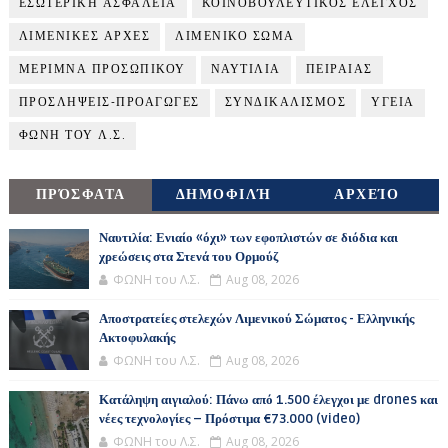
ΕΣΩΤΕΡΙΚΗ ΑΣΦΑΛΕΙΑ
ΚΟΙΝΟΒΟΥΛΕΥΤΙΚΟΣ ΕΛΕΓΧΟΣ
ΛΙΜΕΝΙΚΕΣ ΑΡΧΕΣ
ΛΙΜΕΝΙΚΟ ΣΩΜΑ
ΜΕΡΙΜΝΑ ΠΡΟΣΩΠΙΚΟΥ
ΝΑΥΤΙΛΙΑ
ΠΕΙΡΑΙΑΣ
ΠΡΟΣΛΗΨΕΙΣ-ΠΡΟΑΓΩΓΕΣ
ΣΥΝΔΙΚΑΛΙΣΜΟΣ
ΥΓΕΙΑ
ΦΩΝΗ ΤΟΥ Λ.Σ.
ΠΡΌΣΦΑΤΑ
ΔΗΜΟΦΙΛΉ
ΑΡΧΕΊΟ
Ναυτιλία: Ενιαίο «όχι» των εφοπλιστών σε διόδια και
χρεώσεις στα Στενά του Ορμούζ
ΦΩΝΗ του Λ.Σ.
Aug 08, 2026
Αποστρατείες στελεχών Λιμενικού Σώματος - Ελληνικής
Ακτοφυλακής
ΦΩΝΗ του Λ.Σ.
Aug 08, 2026
Κατάληψη αιγιαλού: Πάνω από 1.500 έλεγχοι με drones και
νέες τεχνολογίες – Πρόστιμα €73.000 (video)
ΦΩΝΗ του Λ.Σ.
Aug 08, 2026