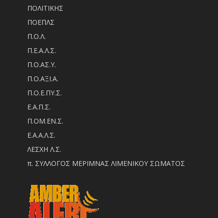
ΠΟΛΙΤΙΚΗΣ
ΠΟΕΠΛΣ
Π.Ο.Λ.
Π.Ε.Α.Λ.Σ.
Π.Ο.ΑΣ.Υ.
Π.Ο.ΑΞΙ.Α.
Π.Ο.Ε.ΠΥ.Σ.
Ε.Α.Π.Σ.
Π.ΟM.EN.Σ.
Ε.Α.Α.Λ.Σ.
ΛΕΣΧΗ Λ.Σ.
π. ΣΥΛΛΟΓΟΣ ΜΕΡΙΜΝΑΣ ΛΙΜΕΝΙΚΟΥ ΣΩΜΑΤΟΣ