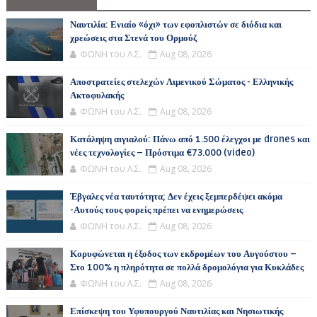
Ναυτιλία: Ενιαίο «όχι» των εφοπλιστών σε διόδια και
χρεώσεις στα Στενά του Ορμούζ
ΦΩΝΗ του Λ.Σ.
Aug 08, 2026
Αποστρατείες στελεχών Λιμενικού Σώματος - Ελληνικής
Ακτοφυλακής
ΦΩΝΗ του Λ.Σ.
Aug 08, 2026
Κατάληψη αιγιαλού: Πάνω από 1.500 έλεγχοι με drones και
νέες τεχνολογίες – Πρόστιμα €73.000 (video)
ΦΩΝΗ του Λ.Σ.
Aug 08, 2026
Έβγαλες νέα ταυτότητα; Δεν έχεις ξεμπερδέψει ακόμα
-Αυτούς τους φορείς πρέπει να ενημερώσεις
ΦΩΝΗ του Λ.Σ.
Aug 08, 2026
Κορυφώνεται η έξοδος των εκδρομέων του Αυγούστου –
Στο 100% η πληρότητα σε πολλά δρομολόγια για Κυκλάδες
ΦΩΝΗ του Λ.Σ.
Aug 08, 2026
Επίσκεψη του Υφυπουργού Ναυτιλίας και Νησιωτικής