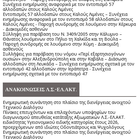
Συνέχεια ενημέρωσης αναφορικά με τον εντοπισμό 57
αλλοδαπών στους Καλούς Λιμένες
Εντοπισμός 57 αλλοδαπών στους Καλούς Λιμένες – Συνέχεια
ενημέρωσης αναφορικά με τον εντοπισμό 58 αλλοδαπών στους
Καλούς Λιμένες - Παροχή συνδρομής σε λουόμενο στην Κέρκυρα
- Διακομιδές ασθενών
Σύλληψη για παράβαση του Ν. 3409/2005 στην Κάλυμνο –
Θάνατος λουόμενων στο Πήλιο τη Χαλκίδα και τη Βούλα –
Παροχή συνδρομής σε λουόμενο στην Κύμη - Διακομιδή
ασθενούς
Συλλήψεις για παράβαση του νόμου «Περί εξαρτησιογόνων
ουσιών» στην Αλεξανδρούπολη και στην Καβάλα – Διάσωση
αλλοδαπών στη Λευκάδα – Συνέχεια ενημέρωσης σχετικά με τον
εντοπισμό 42 αλλοδαπών στην Ιεράπετρα - Συνέχεια
ενημέρωσης σχετικά με τον εντοπισμό 47
ΑΝΑΚΟΙΝΩΣΕΙΣ Λ.Σ.-ΕΛ.ΑΚΤ.
Ενημερωτική συνάντηση στο πλαίσιο της διενέργειας ανοιχτού
Τεχνικού Διαλόγου
Πίνακες επιτυχόντων και επιλαχόντων υποψηφίων του
διαγωνισμού απευθείας κατάταξης Αξιωματικών Λ.Σ.-ΕΛ.ΑΚΤ.
ειδικότητας Υγειονομικού ειδικής κατηγορίας έτους 2026,
προερχόμενων από ιδιώτες Οδοντιάτρους και Ψυχολόγους
Ενημερωτική συνάντηση στο πλαίσιο της διενέργειας ανοιχτού
Τεχνικού Διαλόγου