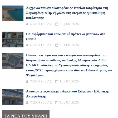
21χρονος ναυαγοσώστης έσωσε Ιταλίδα τουρίστρια στη
Σαμοθράκη: «Την έβγαλαν στη στεριά σε ημιλιπόθυμη
κατάσταση»
ΦΩΝΗ του Λ.Σ.
Aug 08, 2026
Ποια φάρμακα και καλλυντικά πρέπει να μπαίνουν στο
ψυγείο
ΦΩΝΗ του Λ.Σ.
Aug 08, 2026
Πίνακες επιτυχόντων και επιλαχόντων υποψηφίων του
διαγωνισμού απευθείας κατάταξης Αξιωματικών Λ.Σ.-
ΕΛ.ΑΚΤ. ειδικότητας Υγειονομικού ειδικής κατηγορίας
έτους 2026, προερχόμενων από ιδιώτες Οδοντιάτρους και
Ψυχολόγους
ΦΩΝΗ του Λ.Σ.
Aug 07, 2026
Αποστρατείες στελεχών Λιμενικού Σώματος - Ελληνικής
Ακτοφυλακής
ΦΩΝΗ του Λ.Σ.
Aug 07, 2026
ΤΑ ΝΕΑ ΤΟΥ ΥΝΑΝΠ