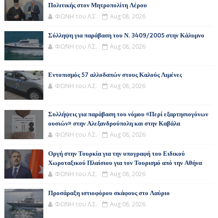
Πολιτικής στον Μητροπολίτη Λέρου
ΦΩΝΗ του Λ.Σ.
Aug 08, 2026
Σύλληψη για παράβαση του Ν. 3409/2005 στην Κάλυμνο
ΦΩΝΗ του Λ.Σ.
Aug 08, 2026
Εντοπισμός 57 αλλοδαπών στους Καλούς Λιμένες
ΦΩΝΗ του Λ.Σ.
Aug 08, 2026
Συλλήψεις για παράβαση του νόμου «Περί εξαρτησιογόνων
ουσιών» στην Αλεξανδρούπολη και στην Καβάλα
ΦΩΝΗ του Λ.Σ.
Aug 08, 2026
Οργή στην Τουρκία για την υπογραφή του Ειδικού
Χωροταξικού Πλαίσιου για τον Τουρισμό από την Αθήνα
ΦΩΝΗ του Λ.Σ.
Aug 08, 2026
Προσάραξη ιστιοφόρου σκάφους στο Λαύριο
ΦΩΝΗ του Λ.Σ.
Aug 08, 2026