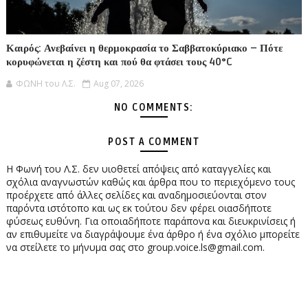
Καιρός: Ανεβαίνει η θερμοκρασία το Σαββατοκύριακο – Πότε
κορυφώνεται η ζέστη και πού θα φτάσει τους 40°C
ΦΩΝΗ του Λ.Σ.
Aug 07, 2026
NO COMMENTS:
POST A COMMENT
Η Φωνή του Λ.Σ. δεν υιοθετεί απόψεις από καταγγελίες και
σχόλια αναγνωστών καθώς και άρθρα που το περιεχόμενο τους
προέρχετε από άλλες σελίδες και αναδημοσιεύονται στον
παρόντα ιστότοπο και ως εκ τούτου δεν φέρει οιασδήποτε
φύσεως ευθύνη. Για οποιαδήποτε παράπονα και διευκρινίσεις ή
αν επιθυμείτε να διαγράψουμε ένα άρθρο ή ένα σχόλιο μπορείτε
να στείλετε το μήνυμα σας στο group.voice.ls@gmail.com.