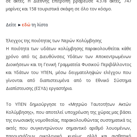
σε ακτές. Η Διεθνής Επιτροπή βράβευσε 4.378 ακτές, 747
μαρίνες και 158 τουριστικά σκάφη σε όλο τον κόσμο.
Δείτε ►
εδώ
τη λίστα
Έλεγχος της ποιότητας των Νερών Κολύμβησης
Η ποιότητα των υδάτων κολύμβησης παρακολουθείται κάθε
χρόνο από τις Διευθύνσεις Υδάτων των Αποκεντρωμένων
Διοικήσεων και τη Γενική Γραμματεία Φυσικού Περιβάλλοντος
και Υδάτων του ΥΠΕΝ, μέσω δειγματοληψιών ελέγχου που
γίνονται από διαπιστευμένα από το Εθνικό Σύστημα
Διαπίστευσης (ΕΣΥΔ) εργαστήρια.
Το ΥΠΕΝ δημιούργησε το «Μητρώο Ταυτοτήτων Ακτών
Κολύμβησης», που αποτελεί υποχρέωση της χώρας μας βάσει
της ενωσιακής νομοθεσίας, παρακολουθώντας συστηματικά τις
ακτές που συγκεντρώνουν σημαντικό αριθμό λουομένων,
παρουσιάζουν οικολογικό, κυρίως, αλλά και αισθητικό