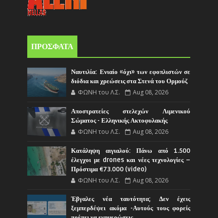
ΠΡΟΣΦΑΤΑ
Ναυτιλία: Ενιαίο «όχι» των εφοπλιστών σε
διόδια και χρεώσεις στα Στενά του Ορμούζ
ΦΩΝΗ του Λ.Σ.
Aug 08, 2026
Αποστρατείες στελεχών Λιμενικού
Σώματος - Ελληνικής Ακτοφυλακής
ΦΩΝΗ του Λ.Σ.
Aug 08, 2026
Κατάληψη αιγιαλού: Πάνω από 1.500
έλεγχοι με drones και νέες τεχνολογίες –
Πρόστιμα €73.000 (video)
ΦΩΝΗ του Λ.Σ.
Aug 08, 2026
Έβγαλες νέα ταυτότητα; Δεν έχεις
ξεμπερδέψει ακόμα -Αυτούς τους φορείς
πρέπει να ενημερώσεις