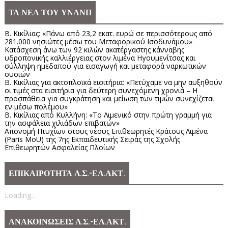
ΤΑ ΝΕΑ ΤΟΥ ΥΝΑΝΠ
Β. Κικίλιας: «Πάνω από 23,2 εκατ. ευρώ σε περισσότερους από
281.000 νησιώτες μέσω του Μεταφορικού Ισοδυνάμου»
Κατάσχεση άνω των 92 κιλών ακατέργαστης κάνναβης
υδροπονικής καλλιέργειας στον λιμένα Ηγουμενίτσας και
σύλληψη ημεδαπού για εισαγωγή και μεταφορά ναρκωτικών
ουσιών
Β. Κικίλιας για ακτοπλοϊκά εισιτήρια: «Πετύχαμε να μην αυξηθούν
οι τιμές στα εισιτήρια για δεύτερη συνεχόμενη χρονιά – Η
προσπάθεια για συγκράτηση και μείωση των τιμών συνεχίζεται
εν μέσω πολέμου»
Β. Κικίλιας από Κυλλήνη: «Το Λιμενικό στην πρώτη γραμμή για
την ασφάλεια χιλιάδων επιβατών»
Απονομή Πτυχίων στους νέους Επιθεωρητές Κράτους Λιμένα
(Paris MoU) της 7ης Εκπαιδευτικής Σειράς της Σχολής
Επιθεωρητών Ασφαλείας Πλοίων
ΕΠΙΚΑΙΡΟΤΗΤΑ Λ.Σ.-ΕΛ.ΑΚΤ.
Loading...
ΑΝΑΚΟΙΝΩΣΕΙΣ Λ.Σ.-ΕΛ.ΑΚΤ.