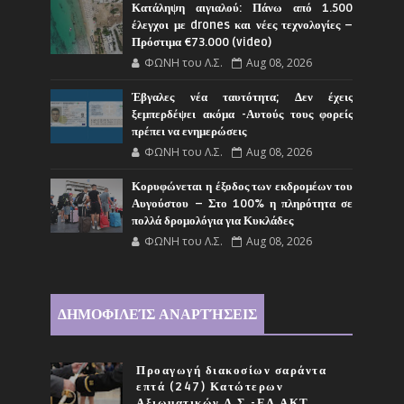
Κατάληψη αιγιαλού: Πάνω από 1.500
έλεγχοι με drones και νέες τεχνολογίες –
Πρόστιμα €73.000 (video)
ΦΩΝΗ του Λ.Σ.
Aug 08, 2026
Έβγαλες νέα ταυτότητα; Δεν έχεις
ξεμπερδέψει ακόμα -Αυτούς τους φορείς
πρέπει να ενημερώσεις
ΦΩΝΗ του Λ.Σ.
Aug 08, 2026
Κορυφώνεται η έξοδος των εκδρομέων του
Αυγούστου – Στο 100% η πληρότητα σε
πολλά δρομολόγια για Κυκλάδες
ΦΩΝΗ του Λ.Σ.
Aug 08, 2026
ΔΗΜΟΦΙΛΕΊΣ ΑΝΑΡΤΉΣΕΙΣ
Προαγωγή διακοσίων σαράντα
επτά (247) Κατώτερων
Αξιωματικών Λ.Σ.-ΕΛ.ΑΚΤ.,