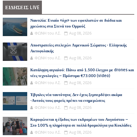
ΕΙΔΗΣΕΙΣ LIVE
Ναυτιλία: Ενιαίο «όχι» των εφοπλιστών σε διόδια και
χρεώσεις στα Στενά του Ορμούζ
ΦΩΝΗ του Λ.Σ.
Aug 08, 2026
Αποστρατείες στελεχών Λιμενικού Σώματος - Ελληνικής
Ακτοφυλακής
ΦΩΝΗ του Λ.Σ.
Aug 08, 2026
Κατάληψη αιγιαλού: Πάνω από 1.500 έλεγχοι με drones και
νέες τεχνολογίες – Πρόστιμα €73.000 (video)
ΦΩΝΗ του Λ.Σ.
Aug 08, 2026
Έβγαλες νέα ταυτότητα; Δεν έχεις ξεμπερδέψει ακόμα
-Αυτούς τους φορείς πρέπει να ενημερώσεις
ΦΩΝΗ του Λ.Σ.
Aug 08, 2026
Κορυφώνεται η έξοδος των εκδρομέων του Αυγούστου –
Στο 100% η πληρότητα σε πολλά δρομολόγια για Κυκλάδες
ΦΩΝΗ του Λ.Σ.
Aug 08, 2026