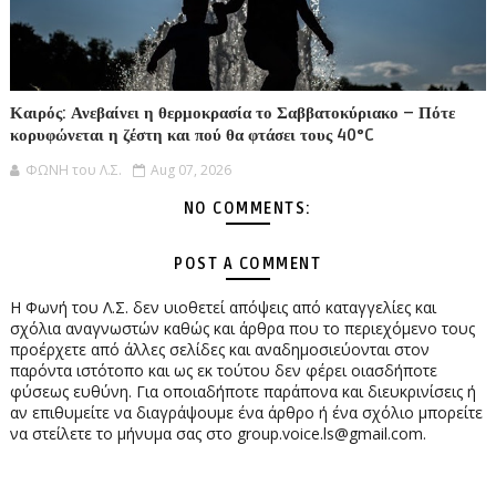
Καιρός: Ανεβαίνει η θερμοκρασία το Σαββατοκύριακο – Πότε
κορυφώνεται η ζέστη και πού θα φτάσει τους 40°C
ΦΩΝΗ του Λ.Σ.
Aug 07, 2026
NO COMMENTS:
POST A COMMENT
Η Φωνή του Λ.Σ. δεν υιοθετεί απόψεις από καταγγελίες και
σχόλια αναγνωστών καθώς και άρθρα που το περιεχόμενο τους
προέρχετε από άλλες σελίδες και αναδημοσιεύονται στον
παρόντα ιστότοπο και ως εκ τούτου δεν φέρει οιασδήποτε
φύσεως ευθύνη. Για οποιαδήποτε παράπονα και διευκρινίσεις ή
αν επιθυμείτε να διαγράψουμε ένα άρθρο ή ένα σχόλιο μπορείτε
να στείλετε το μήνυμα σας στο group.voice.ls@gmail.com.