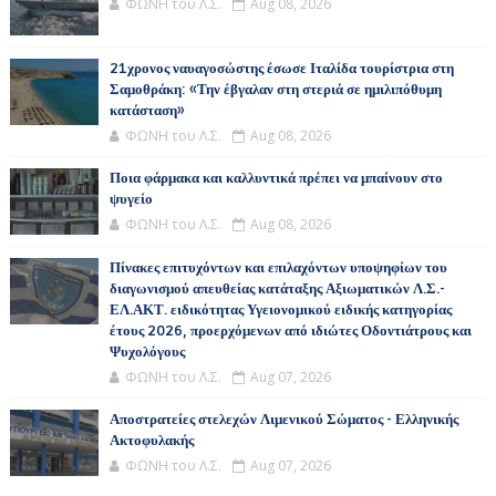
ΦΩΝΗ του Λ.Σ.
Aug 08, 2026
21χρονος ναυαγοσώστης έσωσε Ιταλίδα τουρίστρια στη
Σαμοθράκη: «Την έβγαλαν στη στεριά σε ημιλιπόθυμη
κατάσταση»
ΦΩΝΗ του Λ.Σ.
Aug 08, 2026
Ποια φάρμακα και καλλυντικά πρέπει να μπαίνουν στο
ψυγείο
ΦΩΝΗ του Λ.Σ.
Aug 08, 2026
Πίνακες επιτυχόντων και επιλαχόντων υποψηφίων του
διαγωνισμού απευθείας κατάταξης Αξιωματικών Λ.Σ.-
ΕΛ.ΑΚΤ. ειδικότητας Υγειονομικού ειδικής κατηγορίας
έτους 2026, προερχόμενων από ιδιώτες Οδοντιάτρους και
Ψυχολόγους
ΦΩΝΗ του Λ.Σ.
Aug 07, 2026
Αποστρατείες στελεχών Λιμενικού Σώματος - Ελληνικής
Ακτοφυλακής
ΦΩΝΗ του Λ.Σ.
Aug 07, 2026