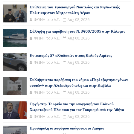
Επίσκεψη του Υφυπουργού Ναυτιλίας και Νησιωτικής
Πολιτικής στον Μητροπολίτη Λέρου
ΦΩΝΗ του Λ.Σ.
Aug 08, 2026
Σύλληψη για παράβαση του Ν. 3409/2005 στην Κάλυμνο
ΦΩΝΗ του Λ.Σ.
Aug 08, 2026
Εντοπισμός 57 αλλοδαπών στους Καλούς Λιμένες
ΦΩΝΗ του Λ.Σ.
Aug 08, 2026
Συλλήψεις για παράβαση του νόμου «Περί εξαρτησιογόνων
ουσιών» στην Αλεξανδρούπολη και στην Καβάλα
ΦΩΝΗ του Λ.Σ.
Aug 08, 2026
Οργή στην Τουρκία για την υπογραφή του Ειδικού
Χωροταξικού Πλαίσιου για τον Τουρισμό από την Αθήνα
ΦΩΝΗ του Λ.Σ.
Aug 08, 2026
Προσάραξη ιστιοφόρου σκάφους στο Λαύριο