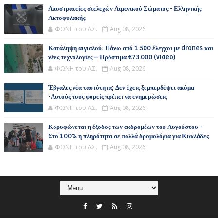
Αποστρατείες στελεχών Λιμενικού Σώματος - Ελληνικής
Ακτοφυλακής
ΦΩΝΗ του Λ.Σ.
Aug 08, 2026
Κατάληψη αιγιαλού: Πάνω από 1.500 έλεγχοι με drones και
νέες τεχνολογίες – Πρόστιμα €73.000 (video)
ΦΩΝΗ του Λ.Σ.
Aug 08, 2026
Έβγαλες νέα ταυτότητα; Δεν έχεις ξεμπερδέψει ακόμα
-Αυτούς τους φορείς πρέπει να ενημερώσεις
ΦΩΝΗ του Λ.Σ.
Aug 08, 2026
Κορυφώνεται η έξοδος των εκδρομέων του Αυγούστου –
Στο 100% η πληρότητα σε πολλά δρομολόγια για Κυκλάδες
ΦΩΝΗ του Λ.Σ.
Aug 08, 2026