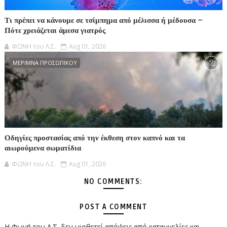
Τι πρέπει να κάνουμε σε τσίμπημα από μέλισσα ή μέδουσα –
Πότε χρειάζεται άμεσα γιατρός
ΦΩΝΗ του Λ.Σ.
Aug 01, 2026
ΜΕΡΙΜΝΑ ΠΡΟΣΩΠΙΚΟΥ
Οδηγίες προστασίας από την έκθεση στον καπνό και τα
αιωρούμενα σωματίδια
ΦΩΝΗ του Λ.Σ.
Aug 01, 2026
NO COMMENTS:
POST A COMMENT
Η Φωνή του Λ.Σ. δεν υιοθετεί απόψεις από καταγγελίες και