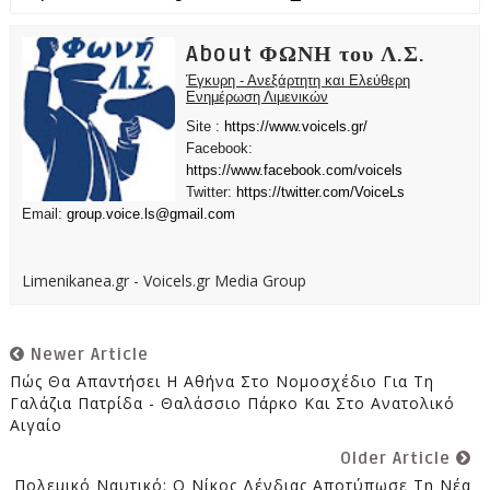
About ΦΩΝΗ του Λ.Σ.
Έγκυρη - Ανεξάρτητη και Ελεύθερη
Ενημέρωση Λιμενικών
Site :
https://www.voicels.gr/
Facebook:
https://www.facebook.com/voicels
Twitter:
https://twitter.com/VoiceLs
Email:
group.voice.ls@gmail.com
Limenikanea.gr - Voicels.gr Media Group
Newer Article
Πώς Θα Απαντήσει Η Αθήνα Στο Νομοσχέδιο Για Τη
Γαλάζια Πατρίδα - Θαλάσσιο Πάρκο Και Στο Ανατολικό
Αιγαίο
Older Article
Πολεμικό Ναυτικό: Ο Νίκος Δένδιας Αποτύπωσε Τη Νέα