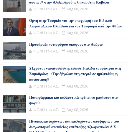
ουσιών» στην Αλεξανδρούπολη και στην Καβάλα
ΦΩΝΗ του Λ.Σ.
Aug 08, 2026
Οργή στην Τουρκία για την υπογραφή του Ειδικού
Χωροταξικού Πλαίσιου για τον Τουρισμό από την Αθήνα
ΦΩΝΗ του Λ.Σ.
Aug 08, 2026
Προσάραξη ιστιοφόρου σκάφους στο Λαύριο
ΦΩΝΗ του Λ.Σ.
Aug 08, 2026
21χρονος ναυαγοσώστης έσωσε Ιταλίδα τουρίστρια στη
Σαμοθράκη: «Την έβγαλαν στη στεριά σε ημιλιπόθυμη
κατάσταση»
ΦΩΝΗ του Λ.Σ.
Aug 08, 2026
Ποια φάρμακα και καλλυντικά πρέπει να μπαίνουν στο
ψυγείο
ΦΩΝΗ του Λ.Σ.
Aug 08, 2026
Πίνακες επιτυχόντων και επιλαχόντων υποψηφίων του
διαγωνισμού απευθείας κατάταξης Αξιωματικών Λ.Σ.-