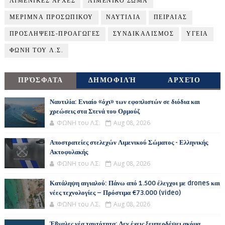
ΛΙΜΕΝΙΚΕΣ ΑΡΧΕΣ
ΛΙΜΕΝΙΚΟ ΣΩΜΑ
ΜΕΡΙΜΝΑ ΠΡΟΣΩΠΙΚΟΥ
ΝΑΥΤΙΛΙΑ
ΠΕΙΡΑΙΑΣ
ΠΡΟΣΛΗΨΕΙΣ-ΠΡΟΑΓΩΓΕΣ
ΣΥΝΔΙΚΑΛΙΣΜΟΣ
ΥΓΕΙΑ
ΦΩΝΗ ΤΟΥ Λ.Σ.
ΠΡΌΣΦΑΤΑ
ΔΗΜΟΦΙΛΉ
ΑΡΧΕΊΟ
Ναυτιλία: Ενιαίο «όχι» των εφοπλιστών σε διόδια και
χρεώσεις στα Στενά του Ορμούζ
ΦΩΝΗ του Λ.Σ.
Aug 08, 2026
Αποστρατείες στελεχών Λιμενικού Σώματος - Ελληνικής
Ακτοφυλακής
ΦΩΝΗ του Λ.Σ.
Aug 08, 2026
Κατάληψη αιγιαλού: Πάνω από 1.500 έλεγχοι με drones και
νέες τεχνολογίες – Πρόστιμα €73.000 (video)
ΦΩΝΗ του Λ.Σ.
Aug 08, 2026
Έβγαλες νέα ταυτότητα; Δεν έχεις ξεμπερδέψει ακόμα