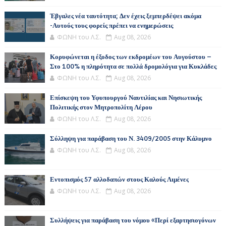
Έβγαλες νέα ταυτότητα; Δεν έχεις ξεμπερδέψει ακόμα
-Αυτούς τους φορείς πρέπει να ενημερώσεις
ΦΩΝΗ του Λ.Σ.
Aug 08, 2026
Κορυφώνεται η έξοδος των εκδρομέων του Αυγούστου –
Στο 100% η πληρότητα σε πολλά δρομολόγια για Κυκλάδες
ΦΩΝΗ του Λ.Σ.
Aug 08, 2026
Επίσκεψη του Υφυπουργού Ναυτιλίας και Νησιωτικής
Πολιτικής στον Μητροπολίτη Λέρου
ΦΩΝΗ του Λ.Σ.
Aug 08, 2026
Σύλληψη για παράβαση του Ν. 3409/2005 στην Κάλυμνο
ΦΩΝΗ του Λ.Σ.
Aug 08, 2026
Εντοπισμός 57 αλλοδαπών στους Καλούς Λιμένες
ΦΩΝΗ του Λ.Σ.
Aug 08, 2026
Συλλήψεις για παράβαση του νόμου «Περί εξαρτησιογόνων