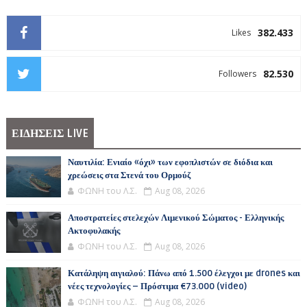
382.433
Likes
82.530
Followers
ΕΙΔΗΣΕΙΣ LIVE
Ναυτιλία: Ενιαίο «όχι» των εφοπλιστών σε διόδια και
χρεώσεις στα Στενά του Ορμούζ
ΦΩΝΗ του Λ.Σ.
Aug 08, 2026
Αποστρατείες στελεχών Λιμενικού Σώματος - Ελληνικής
Ακτοφυλακής
ΦΩΝΗ του Λ.Σ.
Aug 08, 2026
Κατάληψη αιγιαλού: Πάνω από 1.500 έλεγχοι με drones και
νέες τεχνολογίες – Πρόστιμα €73.000 (video)
ΦΩΝΗ του Λ.Σ.
Aug 08, 2026