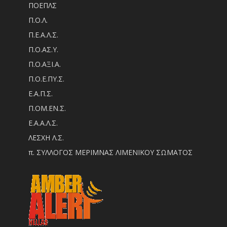
ΠΟΕΠΛΣ
Π.Ο.Λ.
Π.Ε.Α.Λ.Σ.
Π.Ο.ΑΣ.Υ.
Π.Ο.ΑΞΙ.Α.
Π.Ο.Ε.ΠΥ.Σ.
Ε.Α.Π.Σ.
Π.ΟM.EN.Σ.
Ε.Α.Α.Λ.Σ.
ΛΕΣΧΗ Λ.Σ.
π. ΣΥΛΛΟΓΟΣ ΜΕΡΙΜΝΑΣ ΛΙΜΕΝΙΚΟΥ ΣΩΜΑΤΟΣ