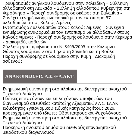
Τραυματισμός ανήλικου λουόμενου στην Χαλκιδική – Σύλληψη
αλλοδαπού στη Λευκάδα – Σύλληψη αλλοδαπού Κυβερνήτη στη
Χερσόνησο – Παροχή συνδρομής σε σκάφος στη Σαλαμίνα –
Συνέχεια ενημέρωσης αναφορικά με τον εντοπισμό 57
αλλοδαπών στους Καλούς Λιμένες
Εντοπισμός 57 αλλοδαπών στους Καλούς Λιμένες – Συνέχεια
ενημέρωσης αναφορικά με τον εντοπισμό 58 αλλοδαπών στους
Καλούς Λιμένες - Παροχή συνδρομής σε λουόμενο στην Κέρκυρα
- Διακομιδές ασθενών
Σύλληψη για παράβαση του Ν. 3409/2005 στην Κάλυμνο –
Θάνατος λουόμενων στο Πήλιο τη Χαλκίδα και τη Βούλα –
Παροχή συνδρομής σε λουόμενο στην Κύμη - Διακομιδή
ασθενούς
ΑΝΑΚΟΙΝΩΣΕΙΣ Λ.Σ.-ΕΛ.ΑΚΤ.
Ενημερωτική συνάντηση στο πλαίσιο της διενέργειας ανοιχτού
Τεχνικού Διαλόγου
Πίνακες επιτυχόντων και επιλαχόντων υποψηφίων του
διαγωνισμού απευθείας κατάταξης Αξιωματικών Λ.Σ.-ΕΛ.ΑΚΤ.
ειδικότητας Υγειονομικού ειδικής κατηγορίας έτους 2026,
προερχόμενων από ιδιώτες Οδοντιάτρους και Ψυχολόγους
Ενημερωτική συνάντηση στο πλαίσιο της διενέργειας ανοιχτού
Τεχνικού Διαλόγου
Προκήρυξη ανοικτού δημόσιου διεθνούς επαναληπτικού
μειοδοτικού διαγωνισμού