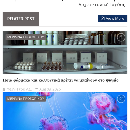
Αρχιτεκτονική Ισχύος
View More
RELATED POST
ΜΕΡΙΜΝΑ ΠΡΟΣΩΠΙΚΟΥ
Ποια φάρμακα και καλλυντικά πρέπει να μπαίνουν στο ψυγείο
ΦΩΝΗ του Λ.Σ.
Aug 08, 2026
ΜΕΡΙΜΝΑ ΠΡΟΣΩΠΙΚΟΥ