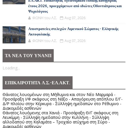
ΕΛ.ΑΚΤ. ειδικότητας Υγειονομικού ειδικής κατηγορίας
έτους 2026, προερχόμενων από ιδιώτες Οδοντιάτρους και
Ψυχολόγους
ΦΩΝΗ του Λ.Σ.
Aug 07, 2026
Αποστρατείες στελεχών Λιμενικού Σώματος - Ελληνικής
Ακτοφυλακής
ΦΩΝΗ του Λ.Σ.
Aug 07, 2026
ΤΑ ΝΕΑ ΤΟΥ ΥΝΑΝΠ
Loading...
ΕΠΙΚΑΙΡΟΤΗΤΑ Λ.Σ.-ΕΛ.ΑΚΤ.
Θάνατος λουομένων στη Μήθυμνα και στον Νέο Μαρμαρά -
Προσάραξη Ι/Φ σκάφους στη Νάξο - Απαγόρευση απόπλου Ε/Γ-
Δ/Ρ πλοίου στην Κέρκυρα - Σύλληψη ημεδαπών στο Ρέθυμνο -
Διακομιδές ασθενών
Θάνατος λουόμενης στα Χανιά - Προσάραξη Θ/Γ σκάφους στη
Λευκίμμη - Σύλληψη ημεδαπού στην Κυλλήνη - Σύλληψη
αλλοδαπού στη Καλαμάτα – Τροχαίο ατύχημα στη Σύρο -
Διακομιδές ασθενών