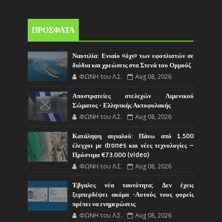
ΠΡΟΣΦΑΤΑ
Ναυτιλία: Ενιαίο «όχι» των εφοπλιστών σε
διόδια και χρεώσεις στα Στενά του Ορμούζ
ΦΩΝΗ του Λ.Σ.
Aug 08, 2026
Αποστρατείες στελεχών Λιμενικού
Σώματος - Ελληνικής Ακτοφυλακής
ΦΩΝΗ του Λ.Σ.
Aug 08, 2026
Κατάληψη αιγιαλού: Πάνω από 1.500
έλεγχοι με drones και νέες τεχνολογίες –
Πρόστιμα €73.000 (video)
ΦΩΝΗ του Λ.Σ.
Aug 08, 2026
Έβγαλες νέα ταυτότητα; Δεν έχεις
ξεμπερδέψει ακόμα -Αυτούς τους φορείς
πρέπει να ενημερώσεις
ΦΩΝΗ του Λ.Σ.
Aug 08, 2026