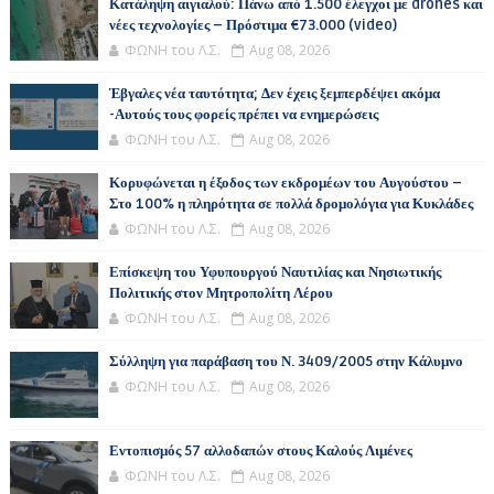
Κατάληψη αιγιαλού: Πάνω από 1.500 έλεγχοι με drones και
νέες τεχνολογίες – Πρόστιμα €73.000 (video)
ΦΩΝΗ του Λ.Σ.
Aug 08, 2026
Έβγαλες νέα ταυτότητα; Δεν έχεις ξεμπερδέψει ακόμα
-Αυτούς τους φορείς πρέπει να ενημερώσεις
ΦΩΝΗ του Λ.Σ.
Aug 08, 2026
Κορυφώνεται η έξοδος των εκδρομέων του Αυγούστου –
Στο 100% η πληρότητα σε πολλά δρομολόγια για Κυκλάδες
ΦΩΝΗ του Λ.Σ.
Aug 08, 2026
Επίσκεψη του Υφυπουργού Ναυτιλίας και Νησιωτικής
Πολιτικής στον Μητροπολίτη Λέρου
ΦΩΝΗ του Λ.Σ.
Aug 08, 2026
Σύλληψη για παράβαση του Ν. 3409/2005 στην Κάλυμνο
ΦΩΝΗ του Λ.Σ.
Aug 08, 2026
Εντοπισμός 57 αλλοδαπών στους Καλούς Λιμένες
ΦΩΝΗ του Λ.Σ.
Aug 08, 2026