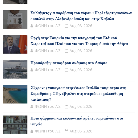
Συλλήψεις για παράβαση του νόμου «Περί εξαρτησιογόνων
ουσιών» στην Αλεξανδρούπολη και στην Καβάλα
ΦΩΝΗ του Λ.Σ.
Aug 08, 2026
Οργή στην Τουρκία για την υπογραφή του Ειδικού
Χωροταξικού Πλαίσιου για τον Τουρισμό από την Αθήνα
ΦΩΝΗ του Λ.Σ.
Aug 08, 2026
Προσάραξη ιστιοφόρου σκάφους στο Λαύριο
ΦΩΝΗ του Λ.Σ.
Aug 08, 2026
21χρονος ναυαγοσώστης έσωσε Ιταλίδα τουρίστρια στη
Σαμοθράκη: «Την έβγαλαν στη στεριά σε ημιλιπόθυμη
κατάσταση»
ΦΩΝΗ του Λ.Σ.
Aug 08, 2026
Ποια φάρμακα και καλλυντικά πρέπει να μπαίνουν στο
ψυγείο
ΦΩΝΗ του Λ.Σ.
Aug 08, 2026