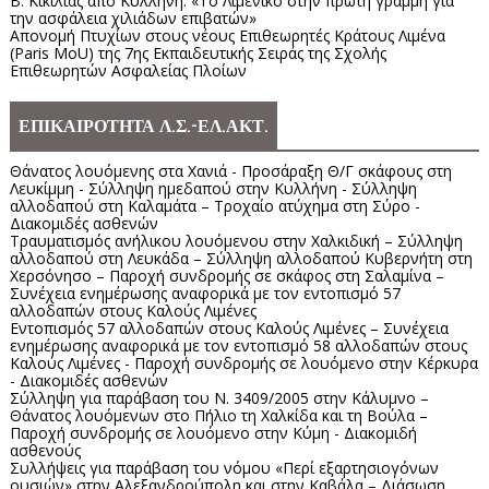
Β. Κικίλιας από Κυλλήνη: «Το Λιμενικό στην πρώτη γραμμή για
την ασφάλεια χιλιάδων επιβατών»
Απονομή Πτυχίων στους νέους Επιθεωρητές Κράτους Λιμένα
(Paris MoU) της 7ης Εκπαιδευτικής Σειράς της Σχολής
Επιθεωρητών Ασφαλείας Πλοίων
ΕΠΙΚΑΙΡΟΤΗΤΑ Λ.Σ.-ΕΛ.ΑΚΤ.
Θάνατος λουόμενης στα Χανιά - Προσάραξη Θ/Γ σκάφους στη
Λευκίμμη - Σύλληψη ημεδαπού στην Κυλλήνη - Σύλληψη
αλλοδαπού στη Καλαμάτα – Τροχαίο ατύχημα στη Σύρο -
Διακομιδές ασθενών
Τραυματισμός ανήλικου λουόμενου στην Χαλκιδική – Σύλληψη
αλλοδαπού στη Λευκάδα – Σύλληψη αλλοδαπού Κυβερνήτη στη
Χερσόνησο – Παροχή συνδρομής σε σκάφος στη Σαλαμίνα –
Συνέχεια ενημέρωσης αναφορικά με τον εντοπισμό 57
αλλοδαπών στους Καλούς Λιμένες
Εντοπισμός 57 αλλοδαπών στους Καλούς Λιμένες – Συνέχεια
ενημέρωσης αναφορικά με τον εντοπισμό 58 αλλοδαπών στους
Καλούς Λιμένες - Παροχή συνδρομής σε λουόμενο στην Κέρκυρα
- Διακομιδές ασθενών
Σύλληψη για παράβαση του Ν. 3409/2005 στην Κάλυμνο –
Θάνατος λουόμενων στο Πήλιο τη Χαλκίδα και τη Βούλα –
Παροχή συνδρομής σε λουόμενο στην Κύμη - Διακομιδή
ασθενούς
Συλλήψεις για παράβαση του νόμου «Περί εξαρτησιογόνων
ουσιών» στην Αλεξανδρούπολη και στην Καβάλα – Διάσωση