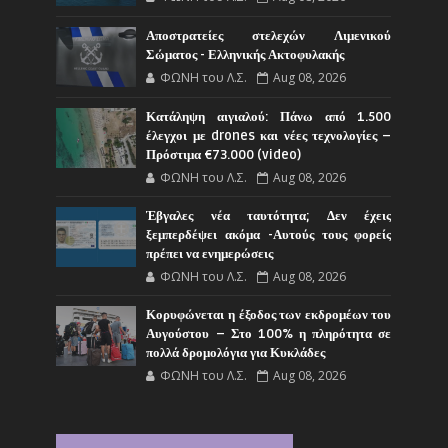
Αποστρατείες στελεχών Λιμενικού
Σώματος - Ελληνικής Ακτοφυλακής
ΦΩΝΗ του Λ.Σ.
Aug 08, 2026
Κατάληψη αιγιαλού: Πάνω από 1.500
έλεγχοι με drones και νέες τεχνολογίες –
Πρόστιμα €73.000 (video)
ΦΩΝΗ του Λ.Σ.
Aug 08, 2026
Έβγαλες νέα ταυτότητα; Δεν έχεις
ξεμπερδέψει ακόμα -Αυτούς τους φορείς
πρέπει να ενημερώσεις
ΦΩΝΗ του Λ.Σ.
Aug 08, 2026
Κορυφώνεται η έξοδος των εκδρομέων του
Αυγούστου – Στο 100% η πληρότητα σε
πολλά δρομολόγια για Κυκλάδες
ΦΩΝΗ του Λ.Σ.
Aug 08, 2026