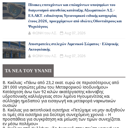
Πίνακες επιτυχόντων και επιλαχόντων υποψηφίων του
διαγωνισμού απευθείας κατάταξης Αξιωματικών Λ.Σ.-
ΕΛ.ΑΚΤ. ειδικότητας Υγειονομικού ειδικής κατηγορίας
έτους 2026, προερχόμενων από ιδιώτες Οδοντιάτρους και
Ψυχολόγους
ΦΩΝΗ του Λ.Σ.
Aug 07, 2026
Αποστρατείες στελεχών Λιμενικού Σώματος - Ελληνικής
Ακτοφυλακής
ΦΩΝΗ του Λ.Σ.
Aug 07, 2026
ΤΑ ΝΕΑ ΤΟΥ ΥΝΑΝΠ
Β. Κικίλιας: «Πάνω από 23,2 εκατ. ευρώ σε περισσότερους από
281.000 νησιώτες μέσω του Μεταφορικού Ισοδυνάμου»
Κατάσχεση άνω των 92 κιλών ακατέργαστης κάνναβης
υδροπονικής καλλιέργειας στον λιμένα Ηγουμενίτσας και
σύλληψη ημεδαπού για εισαγωγή και μεταφορά ναρκωτικών
ουσιών
Β. Κικίλιας για ακτοπλοϊκά εισιτήρια: «Πετύχαμε να μην αυξηθούν
οι τιμές στα εισιτήρια για δεύτερη συνεχόμενη χρονιά – Η
προσπάθεια για συγκράτηση και μείωση των τιμών συνεχίζεται
εν μέσω πολέμου»