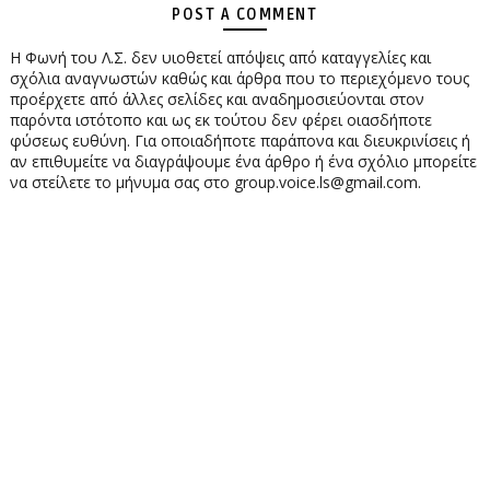
POST A COMMENT
Η Φωνή του Λ.Σ. δεν υιοθετεί απόψεις από καταγγελίες και
σχόλια αναγνωστών καθώς και άρθρα που το περιεχόμενο τους
προέρχετε από άλλες σελίδες και αναδημοσιεύονται στον
παρόντα ιστότοπο και ως εκ τούτου δεν φέρει οιασδήποτε
φύσεως ευθύνη. Για οποιαδήποτε παράπονα και διευκρινίσεις ή
αν επιθυμείτε να διαγράψουμε ένα άρθρο ή ένα σχόλιο μπορείτε
να στείλετε το μήνυμα σας στο group.voice.ls@gmail.com.