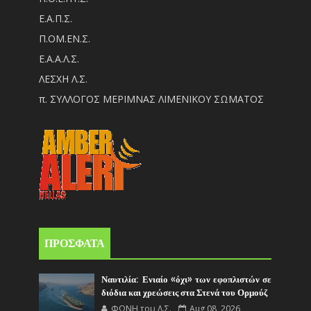
Ε.Α.Π.Σ.
Π.ΟM.EN.Σ.
Ε.Α.Α.Λ.Σ.
ΛΕΣΧΗ Λ.Σ.
π. ΣΥΛΛΟΓΟΣ ΜΕΡΙΜΝΑΣ ΛΙΜΕΝΙΚΟΥ ΣΩΜΑΤΟΣ
ΠΡΟΣΦΑΤΑ
Ναυτιλία: Ενιαίο «όχι» των εφοπλιστών σε
διόδια και χρεώσεις στα Στενά του Ορμούζ
ΦΩΝΗ του Λ.Σ.
Aug 08, 2026