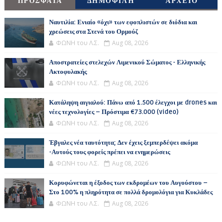
ΠΡΌΣΦΑΤΑ
ΔΗΜΟΦΙΛΉ
ΑΡΧΕΊΟ
Ναυτιλία: Ενιαίο «όχι» των εφοπλιστών σε διόδια και
χρεώσεις στα Στενά του Ορμούζ
ΦΩΝΗ του Λ.Σ.
Aug 08, 2026
Αποστρατείες στελεχών Λιμενικού Σώματος - Ελληνικής
Ακτοφυλακής
ΦΩΝΗ του Λ.Σ.
Aug 08, 2026
Κατάληψη αιγιαλού: Πάνω από 1.500 έλεγχοι με drones και
νέες τεχνολογίες – Πρόστιμα €73.000 (video)
ΦΩΝΗ του Λ.Σ.
Aug 08, 2026
Έβγαλες νέα ταυτότητα; Δεν έχεις ξεμπερδέψει ακόμα
-Αυτούς τους φορείς πρέπει να ενημερώσεις
ΦΩΝΗ του Λ.Σ.
Aug 08, 2026
Κορυφώνεται η έξοδος των εκδρομέων του Αυγούστου –
Στο 100% η πληρότητα σε πολλά δρομολόγια για Κυκλάδες
ΦΩΝΗ του Λ.Σ.
Aug 08, 2026