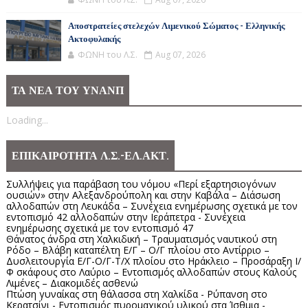
Αποστρατείες στελεχών Λιμενικού Σώματος - Ελληνικής
Ακτοφυλακής
ΦΩΝΗ του Λ.Σ.
Aug 07, 2026
ΤΑ ΝΕΑ ΤΟΥ ΥΝΑΝΠ
Loading...
ΕΠΙΚΑΙΡΟΤΗΤΑ Λ.Σ.-ΕΛ.ΑΚΤ.
Συλλήψεις για παράβαση του νόμου «Περί εξαρτησιογόνων
ουσιών» στην Αλεξανδρούπολη και στην Καβάλα – Διάσωση
αλλοδαπών στη Λευκάδα – Συνέχεια ενημέρωσης σχετικά με τον
εντοπισμό 42 αλλοδαπών στην Ιεράπετρα - Συνέχεια
ενημέρωσης σχετικά με τον εντοπισμό 47
Θάνατος άνδρα στη Χαλκιδική – Τραυματισμός ναυτικού στη
Ρόδο – Βλάβη καταπέλτη Ε/Γ – Ο/Γ πλοίου στο Αντίρριο –
Δυσλειτουργία Ε/Γ-Ο/Γ-Τ/Χ πλοίου στο Ηράκλειο – Προσάραξη Ι/
Φ σκάφους στο Λαύριο – Εντοπισμός αλλοδαπών στους Καλούς
Λιμένες – Διακομιδές ασθενώ
Πτώση γυναίκας στη θάλασσα στη Χαλκίδα - Ρύπανση στο
Κερατσίνι - Εντοπισμός πυρομαχικού υλικού στα Ίσθμια -