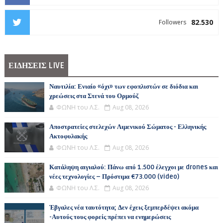
82.530
Followers
ΕΙΔΗΣΕΙΣ LIVE
Ναυτιλία: Ενιαίο «όχι» των εφοπλιστών σε διόδια και
χρεώσεις στα Στενά του Ορμούζ
ΦΩΝΗ του Λ.Σ.
Aug 08, 2026
Αποστρατείες στελεχών Λιμενικού Σώματος - Ελληνικής
Ακτοφυλακής
ΦΩΝΗ του Λ.Σ.
Aug 08, 2026
Κατάληψη αιγιαλού: Πάνω από 1.500 έλεγχοι με drones και
νέες τεχνολογίες – Πρόστιμα €73.000 (video)
ΦΩΝΗ του Λ.Σ.
Aug 08, 2026
Έβγαλες νέα ταυτότητα; Δεν έχεις ξεμπερδέψει ακόμα
-Αυτούς τους φορείς πρέπει να ενημερώσεις