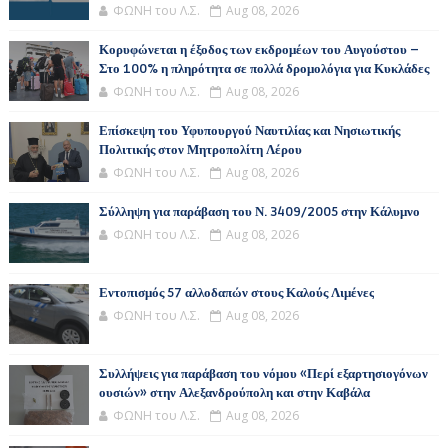
ΦΩΝΗ του Λ.Σ.
Aug 08, 2026
Κορυφώνεται η έξοδος των εκδρομέων του Αυγούστου –
Στο 100% η πληρότητα σε πολλά δρομολόγια για Κυκλάδες
ΦΩΝΗ του Λ.Σ.
Aug 08, 2026
Επίσκεψη του Υφυπουργού Ναυτιλίας και Νησιωτικής
Πολιτικής στον Μητροπολίτη Λέρου
ΦΩΝΗ του Λ.Σ.
Aug 08, 2026
Σύλληψη για παράβαση του Ν. 3409/2005 στην Κάλυμνο
ΦΩΝΗ του Λ.Σ.
Aug 08, 2026
Εντοπισμός 57 αλλοδαπών στους Καλούς Λιμένες
ΦΩΝΗ του Λ.Σ.
Aug 08, 2026
Συλλήψεις για παράβαση του νόμου «Περί εξαρτησιογόνων
ουσιών» στην Αλεξανδρούπολη και στην Καβάλα
ΦΩΝΗ του Λ.Σ.
Aug 08, 2026