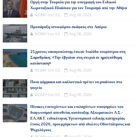
Οργή στην Τουρκία για την υπογραφή του Ειδικού
Χωροταξικού Πλαίσιου για τον Τουρισμό από την Αθήνα
ΦΩΝΗ του Λ.Σ.
Aug 08, 2026
Προσάραξη ιστιοφόρου σκάφους στο Λαύριο
ΦΩΝΗ του Λ.Σ.
Aug 08, 2026
21χρονος ναυαγοσώστης έσωσε Ιταλίδα τουρίστρια στη
Σαμοθράκη: «Την έβγαλαν στη στεριά σε ημιλιπόθυμη
κατάσταση»
ΦΩΝΗ του Λ.Σ.
Aug 08, 2026
Ποια φάρμακα και καλλυντικά πρέπει να μπαίνουν στο
ψυγείο
ΦΩΝΗ του Λ.Σ.
Aug 08, 2026
Πίνακες επιτυχόντων και επιλαχόντων υποψηφίων του
διαγωνισμού απευθείας κατάταξης Αξιωματικών Λ.Σ.-
ΕΛ.ΑΚΤ. ειδικότητας Υγειονομικού ειδικής κατηγορίας
έτους 2026, προερχόμενων από ιδιώτες Οδοντιάτρους και
Ψυχολόγους
ΦΩΝΗ του Λ.Σ.
Aug 07, 2026