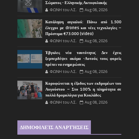
Σώματος - Ελληνικής Ακτοφυλακής
ΦΩΝΗ του Λ.Σ.
Aug 08, 2026
Κατάληψη αιγιαλού: Πάνω από 1.500
έλεγχοι με drones και νέες τεχνολογίες –
Πρόστιμα €73.000 (video)
ΦΩΝΗ του Λ.Σ.
Aug 08, 2026
Έβγαλες νέα ταυτότητα; Δεν έχεις
ξεμπερδέψει ακόμα -Αυτούς τους φορείς
πρέπει να ενημερώσεις
ΦΩΝΗ του Λ.Σ.
Aug 08, 2026
Κορυφώνεται η έξοδος των εκδρομέων του
Αυγούστου – Στο 100% η πληρότητα σε
πολλά δρομολόγια για Κυκλάδες
ΦΩΝΗ του Λ.Σ.
Aug 08, 2026
ΔΗΜΟΦΙΛΕΊΣ ΑΝΑΡΤΉΣΕΙΣ