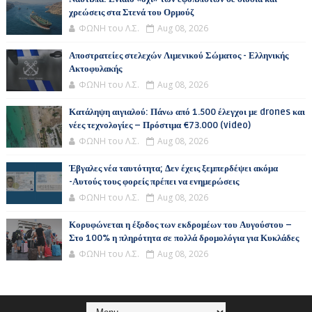
χρεώσεις στα Στενά του Ορμούζ
ΦΩΝΗ του Λ.Σ.
Aug 08, 2026
Αποστρατείες στελεχών Λιμενικού Σώματος - Ελληνικής
Ακτοφυλακής
ΦΩΝΗ του Λ.Σ.
Aug 08, 2026
Κατάληψη αιγιαλού: Πάνω από 1.500 έλεγχοι με drones και
νέες τεχνολογίες – Πρόστιμα €73.000 (video)
ΦΩΝΗ του Λ.Σ.
Aug 08, 2026
Έβγαλες νέα ταυτότητα; Δεν έχεις ξεμπερδέψει ακόμα
-Αυτούς τους φορείς πρέπει να ενημερώσεις
ΦΩΝΗ του Λ.Σ.
Aug 08, 2026
Κορυφώνεται η έξοδος των εκδρομέων του Αυγούστου –
Στο 100% η πληρότητα σε πολλά δρομολόγια για Κυκλάδες
ΦΩΝΗ του Λ.Σ.
Aug 08, 2026