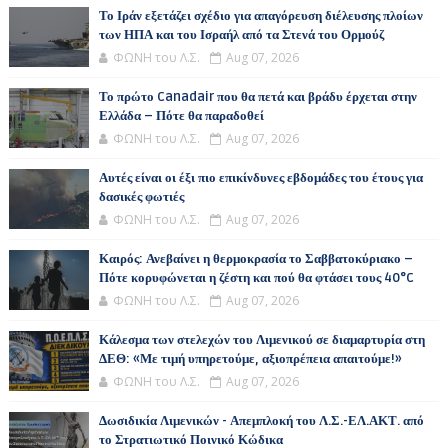
Το Ιράν εξετάζει σχέδιο για απαγόρευση διέλευσης πλοίων
των ΗΠΑ και του Ισραήλ από τα Στενά του Ορμούζ
ΦΩΝΗ του Λ.Σ.
Aug 07, 2026
Το πρώτο Canadair που θα πετά και βράδυ έρχεται στην
Ελλάδα – Πότε θα παραδοθεί
ΦΩΝΗ του Λ.Σ.
Aug 07, 2026
Αυτές είναι οι έξι πιο επικίνδυνες εβδομάδες του έτους για
δασικές φωτιές
ΦΩΝΗ του Λ.Σ.
Aug 07, 2026
Καιρός: Ανεβαίνει η θερμοκρασία το Σαββατοκύριακο –
Πότε κορυφώνεται η ζέστη και πού θα φτάσει τους 40°C
ΦΩΝΗ του Λ.Σ.
Aug 07, 2026
Κάλεσμα των στελεχών του Λιμενικού σε διαμαρτυρία στη
ΔΕΘ: «Με τιμή υπηρετούμε, αξιοπρέπεια απαιτούμε!»
ΦΩΝΗ του Λ.Σ.
Aug 07, 2026
Δωσιδικία Λιμενικών - Απεμπλοκή του Λ.Σ.-ΕΛ.ΑΚΤ. από
το Στρατιωτικό Ποινικό Κώδικα