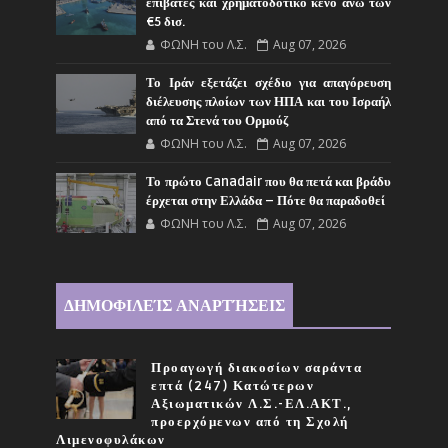
επιβάτες και χρηματοδοτικό κενό άνω των
€5 δισ.
ΦΩΝΗ του Λ.Σ.
Aug 07, 2026
Το Ιράν εξετάζει σχέδιο για απαγόρευση
διέλευσης πλοίων των ΗΠΑ και του Ισραήλ
από τα Στενά του Ορμούζ
ΦΩΝΗ του Λ.Σ.
Aug 07, 2026
Το πρώτο Canadair που θα πετά και βράδυ
έρχεται στην Ελλάδα – Πότε θα παραδοθεί
ΦΩΝΗ του Λ.Σ.
Aug 07, 2026
ΔΗΜΟΦΙΛΕΊΣ ΑΝΑΡΤΉΣΕΙΣ
Προαγωγή διακοσίων σαράντα
επτά (247) Κατώτερων
Αξιωματικών Λ.Σ.-ΕΛ.ΑΚΤ.,
προερχόμενων από τη Σχολή
Λιμενοφυλάκων