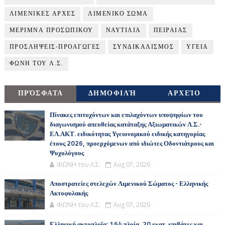
ΛΙΜΕΝΙΚΕΣ ΑΡΧΕΣ
ΛΙΜΕΝΙΚΟ ΣΩΜΑ
ΜΕΡΙΜΝΑ ΠΡΟΣΩΠΙΚΟΥ
ΝΑΥΤΙΛΙΑ
ΠΕΙΡΑΙΑΣ
ΠΡΟΣΛΗΨΕΙΣ-ΠΡΟΑΓΩΓΕΣ
ΣΥΝΔΙΚΑΛΙΣΜΟΣ
ΥΓΕΙΑ
ΦΩΝΗ ΤΟΥ Λ.Σ.
ΠΡΌΣΦΑΤΑ
ΔΗΜΟΦΙΛΉ
ΑΡΧΕΊΟ
Πίνακες επιτυχόντων και επιλαχόντων υποψηφίων του
διαγωνισμού απευθείας κατάταξης Αξιωματικών Λ.Σ.-
ΕΛ.ΑΚΤ. ειδικότητας Υγειονομικού ειδικής κατηγορίας
έτους 2026, προερχόμενων από ιδιώτες Οδοντιάτρους και
Ψυχολόγους
ΦΩΝΗ του Λ.Σ.
Aug 07, 2026
Αποστρατείες στελεχών Λιμενικού Σώματος - Ελληνικής
Ακτοφυλακής
ΦΩΝΗ του Λ.Σ.
Aug 07, 2026
Ελληνική ακτοπλοΐα: 164 πλοία, 20 εκατ. επιβάτες και