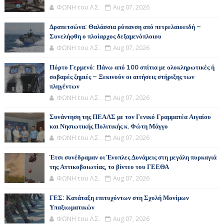
ΦΩΝΗ του Λ.Σ.
Aug 07, 2026
Δραπετσώνα: Θαλάσσια ρύπανση από πετρελαιοειδή –
Συνελήφθη ο πλοίαρχος δεξαμενόπλοιου
ΦΩΝΗ του Λ.Σ.
Aug 07, 2026
Πόρτο Γερμενό: Πάνω από 100 σπίτια με ολοκληρωτικές ή
σοβαρές ζημιές – Ξεκινούν οι αιτήσεις στήριξης των
πληγέντων
ΦΩΝΗ του Λ.Σ.
Aug 07, 2026
Συνάντηση της ΠΕΑΛΣ με τον Γενικό Γραμματέα Αιγαίου
και Νησιωτικής Πολιτικής κ. Φώτη Μάγγο
ΦΩΝΗ του Λ.Σ.
Aug 07, 2026
Έτσι συνέδραμαν οι Ένοπλες Δυνάμεις στη μεγάλη πυρκαγιά
της Αττικοβοιωτίας, το βίντεο του ΓΕΕΘΑ
ΦΩΝΗ του Λ.Σ.
Aug 07, 2026
ΓΕΣ: Κατάταξη επιτυχόντων στη Σχολή Μονίμων
Υπαξιωματικών
ΦΩΝΗ του Λ.Σ.
Aug 07, 2026