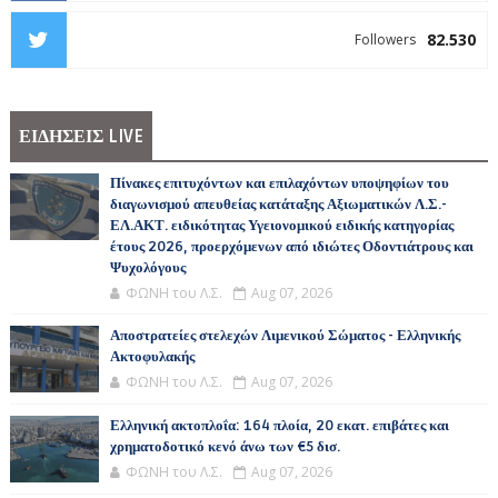
82.530
Followers
ΕΙΔΗΣΕΙΣ LIVE
Πίνακες επιτυχόντων και επιλαχόντων υποψηφίων του
διαγωνισμού απευθείας κατάταξης Αξιωματικών Λ.Σ.-
ΕΛ.ΑΚΤ. ειδικότητας Υγειονομικού ειδικής κατηγορίας
έτους 2026, προερχόμενων από ιδιώτες Οδοντιάτρους και
Ψυχολόγους
ΦΩΝΗ του Λ.Σ.
Aug 07, 2026
Αποστρατείες στελεχών Λιμενικού Σώματος - Ελληνικής
Ακτοφυλακής
ΦΩΝΗ του Λ.Σ.
Aug 07, 2026
Ελληνική ακτοπλοΐα: 164 πλοία, 20 εκατ. επιβάτες και
χρηματοδοτικό κενό άνω των €5 δισ.
ΦΩΝΗ του Λ.Σ.
Aug 07, 2026