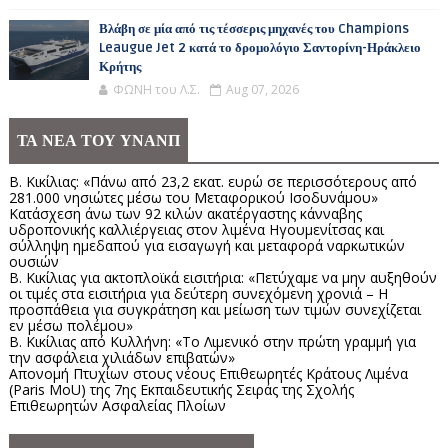
Βλάβη σε μία από τις τέσσερις μηχανές του Champions
Leaugue Jet 2 κατά το δρομολόγιο Σαντορίνη-Ηράκλειο
Κρήτης
ΦΩΝΗ του Λ.Σ.
Aug 07, 2026
ΤΑ ΝΕΑ ΤΟΥ ΥΝΑΝΠ
Β. Κικίλιας: «Πάνω από 23,2 εκατ. ευρώ σε περισσότερους από
281.000 νησιώτες μέσω του Μεταφορικού Ισοδυνάμου»
Κατάσχεση άνω των 92 κιλών ακατέργαστης κάνναβης
υδροπονικής καλλιέργειας στον λιμένα Ηγουμενίτσας και
σύλληψη ημεδαπού για εισαγωγή και μεταφορά ναρκωτικών
ουσιών
Β. Κικίλιας για ακτοπλοϊκά εισιτήρια: «Πετύχαμε να μην αυξηθούν
οι τιμές στα εισιτήρια για δεύτερη συνεχόμενη χρονιά – Η
προσπάθεια για συγκράτηση και μείωση των τιμών συνεχίζεται
εν μέσω πολέμου»
Β. Κικίλιας από Κυλλήνη: «Το Λιμενικό στην πρώτη γραμμή για
την ασφάλεια χιλιάδων επιβατών»
Απονομή Πτυχίων στους νέους Επιθεωρητές Κράτους Λιμένα
(Paris MoU) της 7ης Εκπαιδευτικής Σειράς της Σχολής
Επιθεωρητών Ασφαλείας Πλοίων