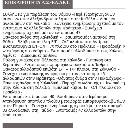
ΕΠΙΚΑΙΡΟΤΗΤΑ Λ.Σ.-ΕΛ.ΑΚΤ.
Συλλήψεις για παράβαση του νόμου «Περί εξαρτησιογόνων
ουσιών» στην Αλεξανδρούπολη και στην Καβάλα – Διάσωση
αλλοδαπών στη Λευκάδα – Συνέχεια ενημέρωσης σχετικά με τον
εντοπισμό 42 αλλοδαπών στην Ιεράπετρα - Συνέχεια
ενημέρωσης σχετικά με τον εντοπισμό 47
Θάνατος άνδρα στη Χαλκιδική – Τραυματισμός ναυτικού στη
Ρόδο – Βλάβη καταπέλτη Ε/Γ – Ο/Γ πλοίου στο Αντίρριο –
Δυσλειτουργία Ε/Γ-Ο/Γ-Τ/Χ πλοίου στο Ηράκλειο – Προσάραξη Ι/
Φ σκάφους στο Λαύριο – Εντοπισμός αλλοδαπών στους Καλούς
Λιμένες – Διακομιδές ασθενώ
Πτώση γυναίκας στη θάλασσα στη Χαλκίδα - Ρύπανση στο
Κερατσίνι - Εντοπισμός πυρομαχικού υλικού στα Ίσθμια -
Θάνατος αλλοδαπού επιβάτη Ε/Γ – Τ/Ρ πλοίου στη Ζάκυνθο –
Συνέχεια ενημέρωσης αναφορικά με τον εντοπισμό 45
αλλοδαπών στην Ιεράπετρα –Θάνατος άνδρα στην Παλαιόχωρα –
Θάνατος άνδρα στη Χαλκιδική - Παροχή συνδρομής σε Ι/Φ σκάφη
στην Κέα και στη Χαλκίδα– Εμπλοκή κάβου Ε/Γ-Ο/Γ πλοίου στο
Ηράκλειο -
Εντοπισμός και διάσωση 40 αλλοδαπών στην Ιεράπετρα –
Απαγόρευση απόπλου πλοίου μεταφοράς εμπορευματοκιβωτίων
στον Πειραιά – Συνέχεια ενημέρωσης σχετικά με τον εντοπισμό
33 αλλοδαπών στη Γαύδο - Εντοπισμός 47 αλλοδαπών στην
Ιεράπετρα -