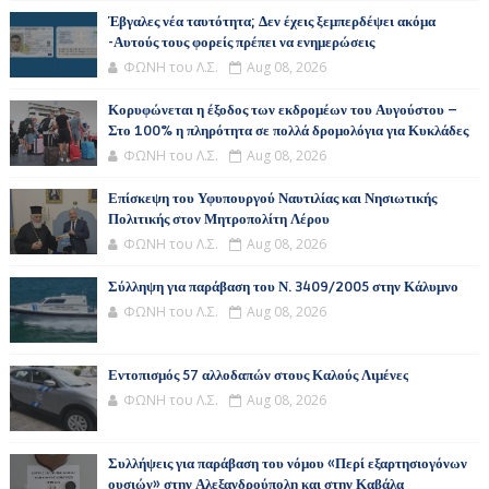
Έβγαλες νέα ταυτότητα; Δεν έχεις ξεμπερδέψει ακόμα
-Αυτούς τους φορείς πρέπει να ενημερώσεις
ΦΩΝΗ του Λ.Σ.
Aug 08, 2026
Κορυφώνεται η έξοδος των εκδρομέων του Αυγούστου –
Στο 100% η πληρότητα σε πολλά δρομολόγια για Κυκλάδες
ΦΩΝΗ του Λ.Σ.
Aug 08, 2026
Επίσκεψη του Υφυπουργού Ναυτιλίας και Νησιωτικής
Πολιτικής στον Μητροπολίτη Λέρου
ΦΩΝΗ του Λ.Σ.
Aug 08, 2026
Σύλληψη για παράβαση του Ν. 3409/2005 στην Κάλυμνο
ΦΩΝΗ του Λ.Σ.
Aug 08, 2026
Εντοπισμός 57 αλλοδαπών στους Καλούς Λιμένες
ΦΩΝΗ του Λ.Σ.
Aug 08, 2026
Συλλήψεις για παράβαση του νόμου «Περί εξαρτησιογόνων
ουσιών» στην Αλεξανδρούπολη και στην Καβάλα