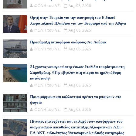
ΦΩΝΗ του Λ.Σ.
Aug 08, 2026
Οργή στην Τουρκία για την υπογραφή του Ειδικού
Χωροταξικού Πλαίσιου για τον Τουρισμό από την Αθήνα
ΦΩΝΗ του Λ.Σ.
Aug 08, 2026
Προσάραξη ιστιοφόρου σκάφους στο Λαύριο
ΦΩΝΗ του Λ.Σ.
Aug 08, 2026
21χρονος ναυαγοσώστης έσωσε Ιταλίδα τουρίστρια στη
Σαμοθράκη: «Την έβγαλαν στη στεριά σε ημιλιπόθυμη
κατάσταση»
ΦΩΝΗ του Λ.Σ.
Aug 08, 2026
Ποια φάρμακα και καλλυντικά πρέπει να μπαίνουν στο
ψυγείο
ΦΩΝΗ του Λ.Σ.
Aug 08, 2026
Πίνακες επιτυχόντων και επιλαχόντων υποψηφίων του
διαγωνισμού απευθείας κατάταξης Αξιωματικών Λ.Σ.-
ΕΛ.ΑΚΤ. ειδικότητας Υγειονομικού ειδικής κατηγορίας