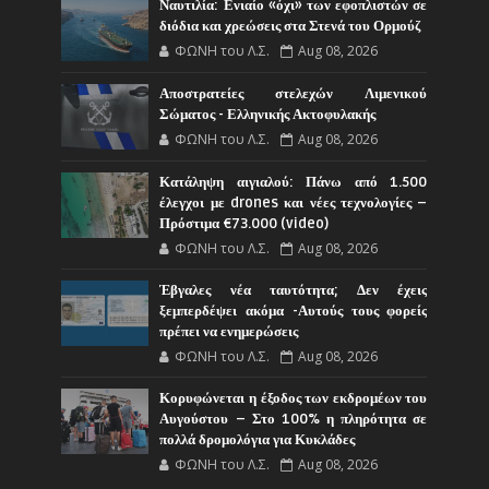
Ναυτιλία: Ενιαίο «όχι» των εφοπλιστών σε
διόδια και χρεώσεις στα Στενά του Ορμούζ
ΦΩΝΗ του Λ.Σ.
Aug 08, 2026
Αποστρατείες στελεχών Λιμενικού
Σώματος - Ελληνικής Ακτοφυλακής
ΦΩΝΗ του Λ.Σ.
Aug 08, 2026
Κατάληψη αιγιαλού: Πάνω από 1.500
έλεγχοι με drones και νέες τεχνολογίες –
Πρόστιμα €73.000 (video)
ΦΩΝΗ του Λ.Σ.
Aug 08, 2026
Έβγαλες νέα ταυτότητα; Δεν έχεις
ξεμπερδέψει ακόμα -Αυτούς τους φορείς
πρέπει να ενημερώσεις
ΦΩΝΗ του Λ.Σ.
Aug 08, 2026
Κορυφώνεται η έξοδος των εκδρομέων του
Αυγούστου – Στο 100% η πληρότητα σε
πολλά δρομολόγια για Κυκλάδες
ΦΩΝΗ του Λ.Σ.
Aug 08, 2026