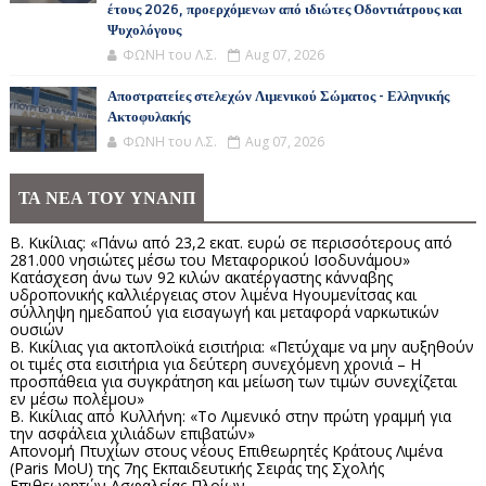
έτους 2026, προερχόμενων από ιδιώτες Οδοντιάτρους και
Ψυχολόγους
ΦΩΝΗ του Λ.Σ.
Aug 07, 2026
Αποστρατείες στελεχών Λιμενικού Σώματος - Ελληνικής
Ακτοφυλακής
ΦΩΝΗ του Λ.Σ.
Aug 07, 2026
ΤΑ ΝΕΑ ΤΟΥ ΥΝΑΝΠ
Β. Κικίλιας: «Πάνω από 23,2 εκατ. ευρώ σε περισσότερους από
281.000 νησιώτες μέσω του Μεταφορικού Ισοδυνάμου»
Κατάσχεση άνω των 92 κιλών ακατέργαστης κάνναβης
υδροπονικής καλλιέργειας στον λιμένα Ηγουμενίτσας και
σύλληψη ημεδαπού για εισαγωγή και μεταφορά ναρκωτικών
ουσιών
Β. Κικίλιας για ακτοπλοϊκά εισιτήρια: «Πετύχαμε να μην αυξηθούν
οι τιμές στα εισιτήρια για δεύτερη συνεχόμενη χρονιά – Η
προσπάθεια για συγκράτηση και μείωση των τιμών συνεχίζεται
εν μέσω πολέμου»
Β. Κικίλιας από Κυλλήνη: «Το Λιμενικό στην πρώτη γραμμή για
την ασφάλεια χιλιάδων επιβατών»
Απονομή Πτυχίων στους νέους Επιθεωρητές Κράτους Λιμένα
(Paris MoU) της 7ης Εκπαιδευτικής Σειράς της Σχολής
Επιθεωρητών Ασφαλείας Πλοίων