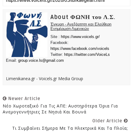
About ΦΩΝΗ του Λ.Σ.
Έγκυρη - Ανεξάρτητη και Ελεύθερη
Ενημέρωση Λιμενικών
Site :
https://www.voicels.gr/
Facebook:
https://www.facebook.com/voicels
Twitter:
https://twitter.com/VoiceLs
Email:
group.voice.ls@gmail.com
Limenikanea.gr - Voicels.gr Media Group
Newer Article
Νέο Χωροταξικό Για Τις ΑΠΕ: Αυστηρότερα Όρια Για
Ανεμογεννήτριες Σε Νησιά Και Βουνά
Older Article
Τι Συμβαίνει Σήμερα Με Τα Ηλεκτρικά Και Τα Πλοία;