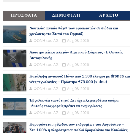
ΠΡΌΣΦΑΤΑ
ΔΗΜΟΦΙΛΉ
ΑΡΧΕΊΟ
Ναυτιλία: Ενιαίο «όχι» των εφοπλιστών σε διόδια και
χρεώσεις στα Στενά του Ορμούζ
ΦΩΝΗ του Λ.Σ.
Aug 08, 2026
Αποστρατείες στελεχών Λιμενικού Σώματος - Ελληνικής
Ακτοφυλακής
ΦΩΝΗ του Λ.Σ.
Aug 08, 2026
Κατάληψη αιγιαλού: Πάνω από 1.500 έλεγχοι με drones και
νέες τεχνολογίες – Πρόστιμα €73.000 (video)
ΦΩΝΗ του Λ.Σ.
Aug 08, 2026
Έβγαλες νέα ταυτότητα; Δεν έχεις ξεμπερδέψει ακόμα
-Αυτούς τους φορείς πρέπει να ενημερώσεις
ΦΩΝΗ του Λ.Σ.
Aug 08, 2026
Κορυφώνεται η έξοδος των εκδρομέων του Αυγούστου –
Στο 100% η πληρότητα σε πολλά δρομολόγια για Κυκλάδες