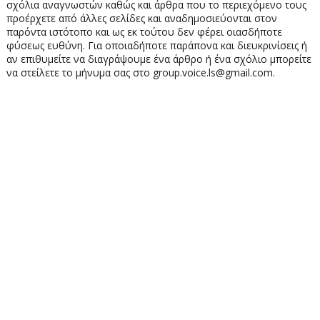
σχόλια αναγνωστών καθώς και άρθρα που το περιεχόμενο τους
προέρχετε από άλλες σελίδες και αναδημοσιεύονται στον
παρόντα ιστότοπο και ως εκ τούτου δεν φέρει οιασδήποτε
φύσεως ευθύνη. Για οποιαδήποτε παράπονα και διευκρινίσεις ή
αν επιθυμείτε να διαγράψουμε ένα άρθρο ή ένα σχόλιο μπορείτε
να στείλετε το μήνυμα σας στο group.voice.ls@gmail.com.