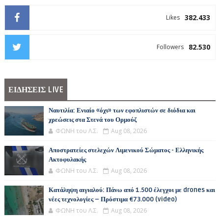
382.433
Likes
82.530
Followers
ΕΙΔΗΣΕΙΣ LIVE
Ναυτιλία: Ενιαίο «όχι» των εφοπλιστών σε διόδια και
χρεώσεις στα Στενά του Ορμούζ
ΦΩΝΗ του Λ.Σ.
Aug 08, 2026
Αποστρατείες στελεχών Λιμενικού Σώματος - Ελληνικής
Ακτοφυλακής
ΦΩΝΗ του Λ.Σ.
Aug 08, 2026
Κατάληψη αιγιαλού: Πάνω από 1.500 έλεγχοι με drones και
νέες τεχνολογίες – Πρόστιμα €73.000 (video)
ΦΩΝΗ του Λ.Σ.
Aug 08, 2026