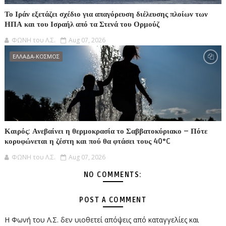
Το Ιράν εξετάζει σχέδιο για απαγόρευση διέλευσης πλοίων των
ΗΠΑ και του Ισραήλ από τα Στενά του Ορμούζ
ΦΩΝΗ του Λ.Σ.
Aug 07, 2026
ΕΛΛΑΔΑ-ΚΟΣΜΟΣ
Καιρός: Ανεβαίνει η θερμοκρασία το Σαββατοκύριακο – Πότε
κορυφώνεται η ζέστη και πού θα φτάσει τους 40°C
ΦΩΝΗ του Λ.Σ.
Aug 07, 2026
NO COMMENTS:
POST A COMMENT
Η Φωνή του Λ.Σ. δεν υιοθετεί απόψεις από καταγγελίες και