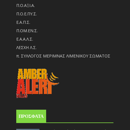
Π.Ο.ΑΞΙ.Α.
Π.Ο.Ε.ΠΥ.Σ.
Ε.Α.Π.Σ.
Π.ΟM.EN.Σ.
Ε.Α.Α.Λ.Σ.
ΛΕΣΧΗ Λ.Σ.
π. ΣΥΛΛΟΓΟΣ ΜΕΡΙΜΝΑΣ ΛΙΜΕΝΙΚΟΥ ΣΩΜΑΤΟΣ
ΠΡΟΣΦΑΤΑ