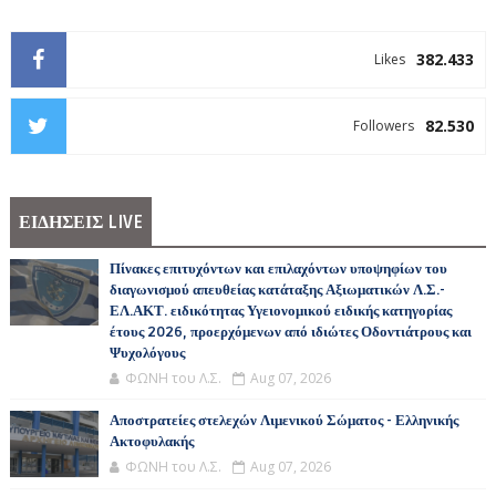
382.433
Likes
82.530
Followers
ΕΙΔΗΣΕΙΣ LIVE
Πίνακες επιτυχόντων και επιλαχόντων υποψηφίων του
διαγωνισμού απευθείας κατάταξης Αξιωματικών Λ.Σ.-
ΕΛ.ΑΚΤ. ειδικότητας Υγειονομικού ειδικής κατηγορίας
έτους 2026, προερχόμενων από ιδιώτες Οδοντιάτρους και
Ψυχολόγους
ΦΩΝΗ του Λ.Σ.
Aug 07, 2026
Αποστρατείες στελεχών Λιμενικού Σώματος - Ελληνικής
Ακτοφυλακής
ΦΩΝΗ του Λ.Σ.
Aug 07, 2026