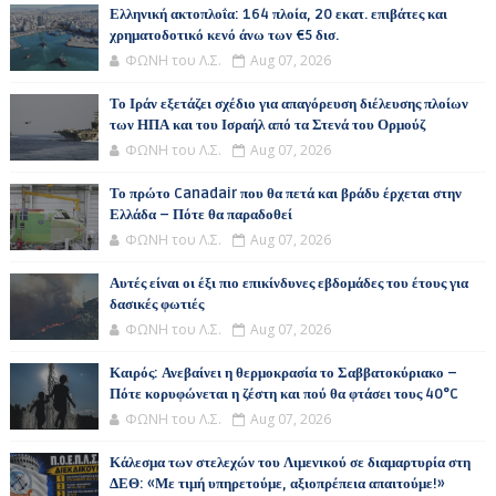
Ελληνική ακτοπλοΐα: 164 πλοία, 20 εκατ. επιβάτες και
χρηματοδοτικό κενό άνω των €5 δισ.
ΦΩΝΗ του Λ.Σ.
Aug 07, 2026
Το Ιράν εξετάζει σχέδιο για απαγόρευση διέλευσης πλοίων
των ΗΠΑ και του Ισραήλ από τα Στενά του Ορμούζ
ΦΩΝΗ του Λ.Σ.
Aug 07, 2026
Το πρώτο Canadair που θα πετά και βράδυ έρχεται στην
Ελλάδα – Πότε θα παραδοθεί
ΦΩΝΗ του Λ.Σ.
Aug 07, 2026
Αυτές είναι οι έξι πιο επικίνδυνες εβδομάδες του έτους για
δασικές φωτιές
ΦΩΝΗ του Λ.Σ.
Aug 07, 2026
Καιρός: Ανεβαίνει η θερμοκρασία το Σαββατοκύριακο –
Πότε κορυφώνεται η ζέστη και πού θα φτάσει τους 40°C
ΦΩΝΗ του Λ.Σ.
Aug 07, 2026
Κάλεσμα των στελεχών του Λιμενικού σε διαμαρτυρία στη
ΔΕΘ: «Με τιμή υπηρετούμε, αξιοπρέπεια απαιτούμε!»