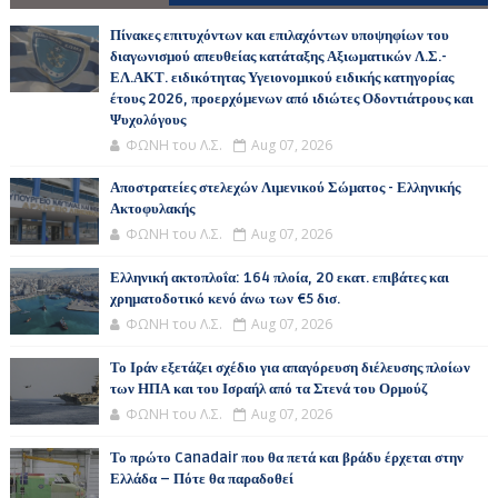
Πίνακες επιτυχόντων και επιλαχόντων υποψηφίων του
διαγωνισμού απευθείας κατάταξης Αξιωματικών Λ.Σ.-
ΕΛ.ΑΚΤ. ειδικότητας Υγειονομικού ειδικής κατηγορίας
έτους 2026, προερχόμενων από ιδιώτες Οδοντιάτρους και
Ψυχολόγους
ΦΩΝΗ του Λ.Σ.
Aug 07, 2026
Αποστρατείες στελεχών Λιμενικού Σώματος - Ελληνικής
Ακτοφυλακής
ΦΩΝΗ του Λ.Σ.
Aug 07, 2026
Ελληνική ακτοπλοΐα: 164 πλοία, 20 εκατ. επιβάτες και
χρηματοδοτικό κενό άνω των €5 δισ.
ΦΩΝΗ του Λ.Σ.
Aug 07, 2026
Το Ιράν εξετάζει σχέδιο για απαγόρευση διέλευσης πλοίων
των ΗΠΑ και του Ισραήλ από τα Στενά του Ορμούζ
ΦΩΝΗ του Λ.Σ.
Aug 07, 2026
Το πρώτο Canadair που θα πετά και βράδυ έρχεται στην
Ελλάδα – Πότε θα παραδοθεί