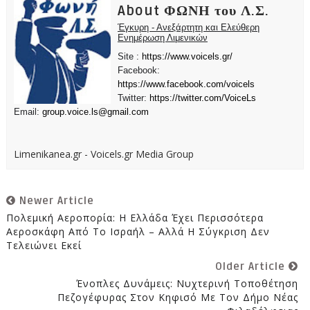
About ΦΩΝΗ του Λ.Σ.
Έγκυρη - Ανεξάρτητη και Ελεύθερη
Ενημέρωση Λιμενικών
Site :
https://www.voicels.gr/
Facebook:
https://www.facebook.com/voicels
Twitter:
https://twitter.com/VoiceLs
Email:
group.voice.ls@gmail.com
Limenikanea.gr - Voicels.gr Media Group
Newer Article
Πολεμική Αεροπορία: Η Ελλάδα Έχει Περισσότερα
Αεροσκάφη Από Το Ισραήλ – Αλλά Η Σύγκριση Δεν
Τελειώνει Εκεί
Older Article
Ένοπλες Δυνάμεις: Νυχτερινή Τοποθέτηση
Πεζογέφυρας Στον Κηφισό Με Τον Δήμο Νέας