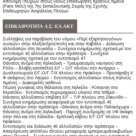
Απονομή Πτυχίων στους νέους Επιθεωρητές Κράτους Λιμένα
(Paris MoU) της 7ης Εκπαιδευτικής Σειράς της Σχολής
Επιθεωρητών Ασφαλείας Πλοίων
ΕΠΙΚΑΙΡΟΤΗΤΑ Λ.Σ.-ΕΛ.ΑΚΤ.
Συλλήψεις για παράβαση του νόμου «Περί εξαρτησιογόνων
ουσιών» στην Αλεξανδρούπολη και στην Καβάλα – Διάσωση
αλλοδαπών στη Λευκάδα – Συνέχεια ενημέρωσης σχετικά με τον
εντοπισμό 42 αλλοδαπών στην Ιεράπετρα - Συνέχεια
ενημέρωσης σχετικά με τον εντοπισμό 47
Θάνατος άνδρα στη Χαλκιδική – Τραυματισμός ναυτικού στη
Ρόδο – Βλάβη καταπέλτη Ε/Γ – Ο/Γ πλοίου στο Αντίρριο –
Δυσλειτουργία Ε/Γ-Ο/Γ-Τ/Χ πλοίου στο Ηράκλειο – Προσάραξη Ι/
Φ σκάφους στο Λαύριο – Εντοπισμός αλλοδαπών στους Καλούς
Λιμένες – Διακομιδές ασθενώ
Πτώση γυναίκας στη θάλασσα στη Χαλκίδα - Ρύπανση στο
Κερατσίνι - Εντοπισμός πυρομαχικού υλικού στα Ίσθμια -
Θάνατος αλλοδαπού επιβάτη Ε/Γ – Τ/Ρ πλοίου στη Ζάκυνθο –
Συνέχεια ενημέρωσης αναφορικά με τον εντοπισμό 45
αλλοδαπών στην Ιεράπετρα –Θάνατος άνδρα στην Παλαιόχωρα –
Θάνατος άνδρα στη Χαλκιδική - Παροχή συνδρομής σε Ι/Φ σκάφη
στην Κέα και στη Χαλκίδα– Εμπλοκή κάβου Ε/Γ-Ο/Γ πλοίου στο
Ηράκλειο -
Εντοπισμός και διάσωση 40 αλλοδαπών στην Ιεράπετρα –
Απαγόρευση απόπλου πλοίου μεταφοράς εμπορευματοκιβωτίων
στον Πειραιά – Συνέχεια ενημέρωσης σχετικά με τον εντοπισμό