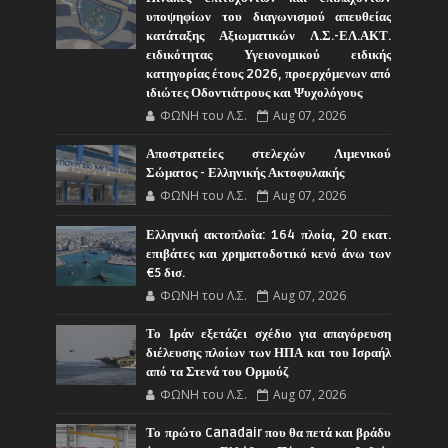
υποψηφίων του διαγωνισμού απευθείας
κατάταξης Αξιωματικών Λ.Σ.-ΕΛ.ΑΚΤ.
ειδικότητας Υγειονομικού ειδικής
κατηγορίας έτους 2026, προερχόμενων από
ιδιώτες Οδοντιάτρους και Ψυχολόγους
ΦΩΝΗ του Λ.Σ.
Aug 07, 2026
Αποστρατείες στελεχών Λιμενικού
Σώματος - Ελληνικής Ακτοφυλακής
ΦΩΝΗ του Λ.Σ.
Aug 07, 2026
Ελληνική ακτοπλοΐα: 164 πλοία, 20 εκατ.
επιβάτες και χρηματοδοτικό κενό άνω των
€5 δισ.
ΦΩΝΗ του Λ.Σ.
Aug 07, 2026
Το Ιράν εξετάζει σχέδιο για απαγόρευση
διέλευσης πλοίων των ΗΠΑ και του Ισραήλ
από τα Στενά του Ορμούζ
ΦΩΝΗ του Λ.Σ.
Aug 07, 2026
Το πρώτο Canadair που θα πετά και βράδυ