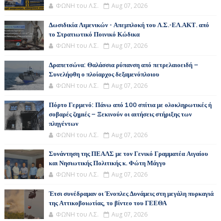
ΦΩΝΗ του Λ.Σ.
Aug 07, 2026
Δωσιδικία Λιμενικών - Απεμπλοκή του Λ.Σ.-ΕΛ.ΑΚΤ. από
το Στρατιωτικό Ποινικό Κώδικα
ΦΩΝΗ του Λ.Σ.
Aug 07, 2026
Δραπετσώνα: Θαλάσσια ρύπανση από πετρελαιοειδή –
Συνελήφθη ο πλοίαρχος δεξαμενόπλοιου
ΦΩΝΗ του Λ.Σ.
Aug 07, 2026
Πόρτο Γερμενό: Πάνω από 100 σπίτια με ολοκληρωτικές ή
σοβαρές ζημιές – Ξεκινούν οι αιτήσεις στήριξης των
πληγέντων
ΦΩΝΗ του Λ.Σ.
Aug 07, 2026
Συνάντηση της ΠΕΑΛΣ με τον Γενικό Γραμματέα Αιγαίου
και Νησιωτικής Πολιτικής κ. Φώτη Μάγγο
ΦΩΝΗ του Λ.Σ.
Aug 07, 2026
Έτσι συνέδραμαν οι Ένοπλες Δυνάμεις στη μεγάλη πυρκαγιά
της Αττικοβοιωτίας, το βίντεο του ΓΕΕΘΑ
ΦΩΝΗ του Λ.Σ.
Aug 07, 2026