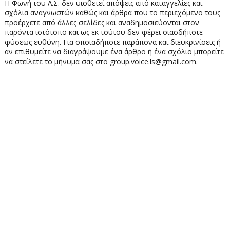
Η Φωνή του Λ.Σ. δεν υιοθετεί απόψεις από καταγγελίες και
σχόλια αναγνωστών καθώς και άρθρα που το περιεχόμενο τους
προέρχετε από άλλες σελίδες και αναδημοσιεύονται στον
παρόντα ιστότοπο και ως εκ τούτου δεν φέρει οιασδήποτε
φύσεως ευθύνη. Για οποιαδήποτε παράπονα και διευκρινίσεις ή
αν επιθυμείτε να διαγράψουμε ένα άρθρο ή ένα σχόλιο μπορείτε
να στείλετε το μήνυμα σας στο group.voice.ls@gmail.com.