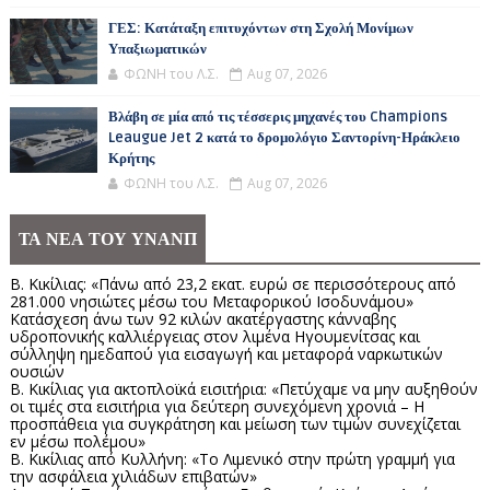
ΓΕΣ: Κατάταξη επιτυχόντων στη Σχολή Μονίμων
Υπαξιωματικών
ΦΩΝΗ του Λ.Σ.
Aug 07, 2026
Βλάβη σε μία από τις τέσσερις μηχανές του Champions
Leaugue Jet 2 κατά το δρομολόγιο Σαντορίνη-Ηράκλειο
Κρήτης
ΦΩΝΗ του Λ.Σ.
Aug 07, 2026
ΤΑ ΝΕΑ ΤΟΥ ΥΝΑΝΠ
Β. Κικίλιας: «Πάνω από 23,2 εκατ. ευρώ σε περισσότερους από
281.000 νησιώτες μέσω του Μεταφορικού Ισοδυνάμου»
Κατάσχεση άνω των 92 κιλών ακατέργαστης κάνναβης
υδροπονικής καλλιέργειας στον λιμένα Ηγουμενίτσας και
σύλληψη ημεδαπού για εισαγωγή και μεταφορά ναρκωτικών
ουσιών
Β. Κικίλιας για ακτοπλοϊκά εισιτήρια: «Πετύχαμε να μην αυξηθούν
οι τιμές στα εισιτήρια για δεύτερη συνεχόμενη χρονιά – Η
προσπάθεια για συγκράτηση και μείωση των τιμών συνεχίζεται
εν μέσω πολέμου»
Β. Κικίλιας από Κυλλήνη: «Το Λιμενικό στην πρώτη γραμμή για
την ασφάλεια χιλιάδων επιβατών»