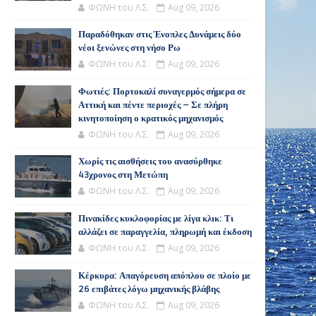
ΦΩΝΗ του Λ.Σ.
Aug 09, 2026
Παραδόθηκαν στις Ένοπλες Δυνάμεις δύο
νέοι ξενώνες στη νήσο Ρω
ΦΩΝΗ του Λ.Σ.
Aug 09, 2026
Φωτιές: Πορτοκαλί συναγερμός σήμερα σε
Αττική και πέντε περιοχές – Σε πλήρη
κινητοποίηση ο κρατικός μηχανισμός
ΦΩΝΗ του Λ.Σ.
Aug 09, 2026
Χωρίς τις αισθήσεις του ανασύρθηκε
43χρονος στη Μετώπη
ΦΩΝΗ του Λ.Σ.
Aug 09, 2026
Πινακίδες κυκλοφορίας με λίγα κλικ: Τι
αλλάζει σε παραγγελία, πληρωμή και έκδοση
ΦΩΝΗ του Λ.Σ.
Aug 09, 2026
Κέρκυρα: Απαγόρευση απόπλου σε πλοίο με
26 επιβάτες λόγω μηχανικής βλάβης
ΦΩΝΗ του Λ.Σ.
Aug 09, 2026