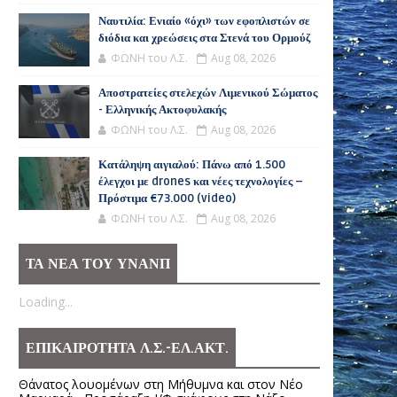
Ναυτιλία: Ενιαίο «όχι» των εφοπλιστών σε
διόδια και χρεώσεις στα Στενά του Ορμούζ
ΦΩΝΗ του Λ.Σ.
Aug 08, 2026
Αποστρατείες στελεχών Λιμενικού Σώματος
- Ελληνικής Ακτοφυλακής
ΦΩΝΗ του Λ.Σ.
Aug 08, 2026
Κατάληψη αιγιαλού: Πάνω από 1.500
έλεγχοι με drones και νέες τεχνολογίες –
Πρόστιμα €73.000 (video)
ΦΩΝΗ του Λ.Σ.
Aug 08, 2026
ΤΑ ΝΕΑ ΤΟΥ ΥΝΑΝΠ
Loading...
ΕΠΙΚΑΙΡΟΤΗΤΑ Λ.Σ.-ΕΛ.ΑΚΤ.
Θάνατος λουομένων στη Μήθυμνα και στον Νέο