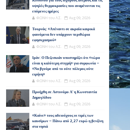
Κινδύνου για τους ισχυρούς ανέμους και τις
υψηλές θερμοκρασίες που αναμένονται τις
επόμενες ημέρες
ΦΩΝΗ του Λ.Σ.
Aug 09, 2026
Τουρνάς: «Απέναντι σε ακραία καιρικά
φαινόμενα δεν υπάρχουν περιθώρια
εφησυχασμού»
ΦΩΝΗ του Λ.Σ.
Aug 09, 2026
Ιράν: Ο Πεζεσκιάν υποστηρίζει ότι «τώρα
είναι η καλύτερη στιγμή» για συμφωνία –
«Να βγούμε από το ούτε πόλεμος ούτε
ειρήνη»
ΦΩΝΗ του Λ.Σ.
Aug 09, 2026
Προήχθη σε Αστυνόμο Α' η Κωνσταντία
Δημογλίδου
ΦΩΝΗ του Λ.Σ.
Aug 09, 2026
«Καίνε» τους αδειούχους οι τιμές των
καυσίμων – Πάνω από 2,27 ευρώ η βενζίνη
στα νησιά