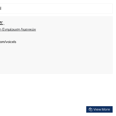
Σ.
ρη Ενημέρωση Λιμενικών
com/voicels
View More