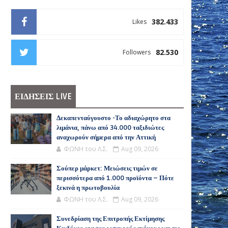
382.433
Likes
82.530
Followers
ΕΙΔΗΣΕΙΣ LIVE
Δεκαπενταύγουστο -Το αδιαχώρητο στα
λιμάνια, πάνω από 34.000 ταξιδιώτες
αναχωρούν σήμερα από την Αττική
ΦΩΝΗ του Λ.Σ.
Aug 09, 2026
Σούπερ μάρκετ: Μειώσεις τιμών σε
περισσότερα από 1.000 προϊόντα – Πότε
ξεκινά η πρωτοβουλία
ΦΩΝΗ του Λ.Σ.
Aug 09, 2026
Συνεδρίαση της Επιτροπής Εκτίμησης