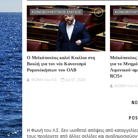
ΚΟΙΝΟΒΟΥΛΕΥΤΙΚΟΣ ΕΛΕΓΧΟΣ
ΚΟΙΝΟΒΟΥΛΕΥ
Ο Μεϊκόπουλος καλεί Κικίλια στη
Μεϊκόπουλος:
Βουλή για τον νέο Κανονισμό
για το Μνημό
Ρυμουλκήσεων του ΟΛΒ
Λιμενικού-αμ
NCIS»
ΦΩΝΗ του Λ.Σ.
Jul 07, 2026
ΦΩΝΗ του Λ.
NO
POS
Η Φωνή του Λ.Σ. δεν υιοθετεί απόψεις από καταγγελί
τους προέρχετε από άλλες σελίδες και αναδημοσιεύοντ