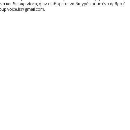
 και διευκρινίσεις ή αν επιθυμείτε να διαγράψουμε ένα άρθρο ή
oup.voice.ls@gmail.com.