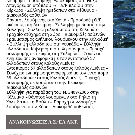
Μαρμαρά - Προσάραξη Ι/Φ σκάφους στη Νάξο -
Απαγόρευση απόπλου Ε/Γ-Δ/Ρ πλοίου στην
Κέρκυρα - Σύλληψη ημεδαπών στο Ρέθυμνο -
Διακομιδές ασθενών
Θάνατος λουόμενης στα Χανιά - Προσάραξη Θ/Γ
σκάφους στη Λευκίμμη - Σύλληψη ημεδαπού στην
Κυλλήνη - Σύλληψη αλλοδαπού στη Καλαμάτα –
Τροχαίο ατύχημα στη Σύρο - Διακομιδές ασθενών
Τραυματισμός ανήλικου λουόμενου στην Χαλκιδική
– Σύλληψη αλλοδαπού στη Λευκάδα – Σύλληψη
αλλοδαπού Κυβερνήτη στη Χερσόνησο – Παροχή
συνδρομής σε σκάφος στη Σαλαμίνα – Συνέχεια
ενημέρωσης αναφορικά με τον εντοπισμό 57
αλλοδαπών στους Καλούς Λιμένες
Εντοπισμός 57 αλλοδαπών στους Καλούς Λιμένες –
Συνέχεια ενημέρωσης αναφορικά με τον εντοπισμό
58 αλλοδαπών στους Καλούς Λιμένες - Παροχή
συνδρομής σε λουόμενο στην Κέρκυρα -
Διακομιδές ασθενών
Σύλληψη για παράβαση του Ν. 3409/2005 στην
Κάλυμνο –Θάνατος λουόμενων στο Πήλιο τη
Χαλκίδα και τη Βούλα – Παροχή συνδρομής σε
λουόμενο στην Κύμη - Διακομιδή ασθενούς
ΑΝΑΚΟΙΝΩΣΕΙΣ Λ.Σ.-ΕΛ.ΑΚΤ.
Loading...