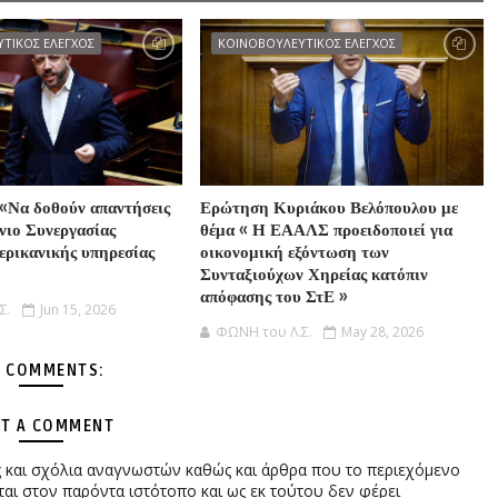
ΤΙΚΟΣ ΕΛΕΓΧΟΣ
ΚΟΙΝΟΒΟΥΛΕΥΤΙΚΟΣ ΕΛΕΓΧΟΣ
«Να δοθούν απαντήσεις
Ερώτηση Κυριάκου Βελόπουλου με
νιο Συνεργασίας
θέμα « Η ΕΑΑΛΣ προειδοποιεί για
ερικανικής υπηρεσίας
οικονομική εξόντωση των
Συνταξιούχων Χηρείας κατόπιν
απόφασης του ΣτΕ »
Σ.
Jun 15, 2026
ΦΩΝΗ του Λ.Σ.
May 28, 2026
 COMMENTS:
T A COMMENT
ες και σχόλια αναγνωστών καθώς και άρθρα που το περιεχόμενο
αι στον παρόντα ιστότοπο και ως εκ τούτου δεν φέρει