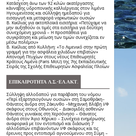
Κατάσχεση άνω των 92 κιλών ακατέργαστης
κάνναβης υδροπονικής καλλιέργειας στον λιμένα
Ηγουμενίτσας και σύλληψη ημεδαπού για
εισαγωγή και μεταφορά ναρκωτικών ουσιών
Β. Κικίλιας για ακτοπλοϊκά εισιτήρια: «Πετύχαμε να
μην αυξηθούν οι τιμές στα εισιτήρια για δεύτερη
συνεχόμενη χρονιά – Η προσπάθεια για
συγκράτηση και μείωση των τιμών συνεχίζεται εν
μέσω πολέμου»
Β. Κικίλιας από Κυλλήνη: «Το Λιμενικό στην πρώτη
γραμμή για την ασφάλεια χιλιάδων επιβατών»
Απονομή Πτυχίων στους νέους Επιθεωρητές
Κράτους Λιμένα (Paris MoU) της 7ης Εκπαιδευτικής
Σειράς της Σχολής Επιθεωρητών Ασφαλείας Πλοίων
ΕΠΙΚΑΙΡΟΤΗΤΑ Λ.Σ.-ΕΛ.ΑΚΤ.
Σύλληψη αλλοδαπού για παράβαση του νόμου
«Περί εξαρτησιογόνων ουσιών» στη Σαμοθράκη–
Θάνατος άνδρα στη Ζάκυνθο –Μηχανική Βλάβη Ι/Φ
σκάφους στους Οθωνούς – Διακομιδές ασθενών
Θάνατος γυναίκας στη Χερσόνησο – Θάνατος
άνδρα στον Άγιο Κήρυκο – Συνέχεια ενημέρωσης
αναφορικά με τον εντοπισμό και διάσωση 7
αλλοδαπών επιβαινόντων Ι/Φ σκάφους και τις
έρευνες προς εντοπισμό αγνοούμενου στη Σύμη –