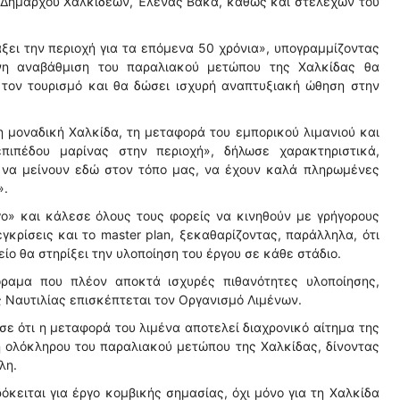
ης Δημάρχου Χαλκιδέων, Έλενας Βάκα, καθώς και στελεχών του
ξει την περιοχή για τα επόμενα 50 χρόνια», υπογραμμίζοντας
ονη αναβάθμιση του παραλιακού μετώπου της Χαλκίδας θα
ι τον τουρισμό και θα δώσει ισχυρή αναπτυξιακή ώθηση στην
 η μοναδική Χαλκίδα, τη μεταφορά του εμπορικού λιμανιού και
πιπέδου μαρίνας στην περιοχή», δήλωσε χαρακτηριστικά,
ς να μείνουν εδώ στον τόπο μας, να έχουν καλά πληρωμένες
».
γο» και κάλεσε όλους τους φορείς να κινηθούν με γρήγορους
κρίσεις και το master plan, ξεκαθαρίζοντας, παράλληλα, ότι
ίο θα στηρίξει την υλοποίηση του έργου σε κάθε στάδιο.
όραμα που πλέον αποκτά ισχυρές πιθανότητες υλοποίησης,
ς Ναυτιλίας επισκέπτεται τον Οργανισμό Λιμένων.
ισε ότι η μεταφορά του λιμένα αποτελεί διαχρονικό αίτημα της
η ολόκληρου του παραλιακού μετώπου της Χαλκίδας, δίνοντας
λη.
κειται για έργο κομβικής σημασίας, όχι μόνο για τη Χαλκίδα