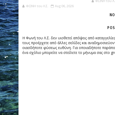
ΦΩΝΗ του Λ.
ΦΩΝΗ του Λ.Σ.
Aug 06, 2026
NO
POS
Η Φωνή του Λ.Σ. δεν υιοθετεί απόψεις από καταγγελί
τους προέρχετε από άλλες σελίδες και αναδημοσιεύοντ
οιασδήποτε φύσεως ευθύνη. Για οποιαδήποτε παράπονα
ένα σχόλιο μπορείτε να στείλετε το μήνυμα σας στο gr