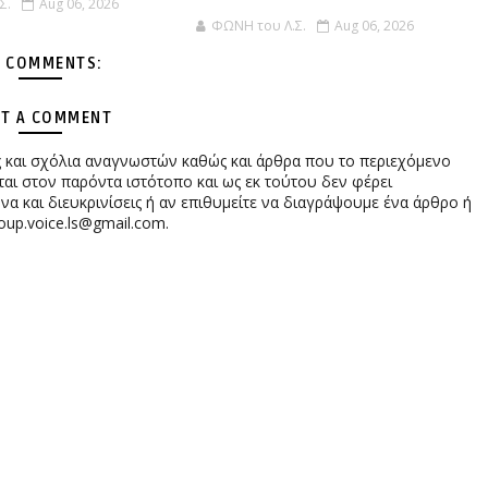
Σ.
Aug 06, 2026
ΦΩΝΗ του Λ.Σ.
Aug 06, 2026
 COMMENTS:
T A COMMENT
ες και σχόλια αναγνωστών καθώς και άρθρα που το περιεχόμενο
αι στον παρόντα ιστότοπο και ως εκ τούτου δεν φέρει
 και διευκρινίσεις ή αν επιθυμείτε να διαγράψουμε ένα άρθρο ή
oup.voice.ls@gmail.com.