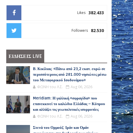
382.433
Likes
82.530
Followers
ΕΙΔΗΣΕΙΣ LIVE
Β. Κικίλιας: «Πάνω από 23,2 εκατ. ευρώ σε
περισσότερους από 281.000 νησιώτες μέσω
του Μεταφορικού Ισοδυνάμου»
ΦΩΝΗ του Λ.Σ.
Aug 06, 2026
Meridiam: Η γαλλική «σφραγίδα» που
επανεκκινεί το καλώδιο Ελλάδας – Κύπρου
και αλλάζει τις γεωπολιτικές ισορροπίες
ΦΩΝΗ του Λ.Σ.
Aug 06, 2026
Στενά του Ορμούζ: Ιράν και Ομάν