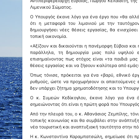
Αντιπεριφερειάρχη Ευβοίας, Γιώργου Κελαϊδίτη, τ
Λιμενικού Σώματος.
Ο Υπουργός έκανε λόγο για ένα έργο που «θα αλλά
ότι η μεταφορά του λιμανιού με την ταυτόχρ
δημιουργήσει νέες θέσεις εργασίας, θα ενισχύσε
τοπική οικονομία.
«Αξίζουν και δικαιούνται η πανέμορφη Εύβοια και
παράλληλα, τη δημιουργία μιας πολύ υψηλού ε
επισημαίνοντας πως στόχος είναι «τα παιδιά μα
θέσεις εργασίας και να ζήσουν καλύτερα από εμάς
Όπως τόνισε, πρόκειται για ένα «βαρύ, εθνικό έρ
ρυθμούς, ώστε να προχωρήσουν οι απαιτούμενες εγ
δεν υπάρχει ζήτημα χρηματοδότησης και το Υπουργε
Ο κ. Συμεών Κεδίκογλου, έκανε λόγο για ένα 
σημειώνοντας ότι είναι η πρώτη φορά που Υπουργό
Από την πλευρά του, ο κ. Αθανάσιος Ζεμπίλης, τόν
τοπικής κοινωνίας και θα συμβάλει στην ανάπτυξ
νέα τουριστική και αναπτυξιακή ταυτότητα στην πό
Η κ. Κωνσταντίνα Καραμπατσώλη, σημείωσε ότι πρό