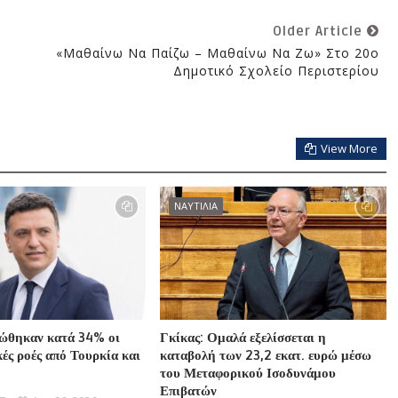
Older Article
»
«Μαθαίνω Να Παίζω – Μαθαίνω Να Ζω» Στο 20ο
Δημοτικό Σχολείο Περιστερίου
View More
ΝΑΥΤΙΛΙΑ
ιώθηκαν κατά 34% οι
Γκίκας: Ομαλά εξελίσσεται η
ές ροές από Τουρκία και
καταβολή των 23,2 εκατ. ευρώ μέσω
του Μεταφορικού Ισοδυνάμου
Επιβατών