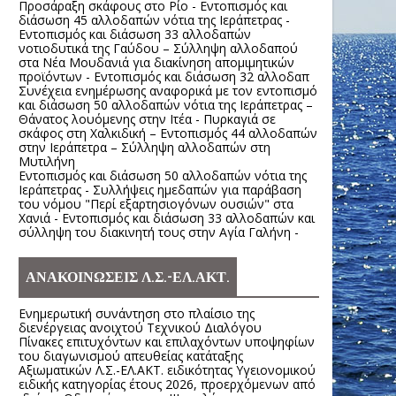
Προσάραξη σκάφους στο Ρίο - Εντοπισμός και
διάσωση 45 αλλοδαπών νότια της Ιεράπετρας -
Εντοπισμός και διάσωση 33 αλλοδαπών
νοτιοδυτικά της Γαύδου – Σύλληψη αλλοδαπού
στα Νέα Μουδανιά για διακίνηση απομιμητικών
προϊόντων - Εντοπισμός και διάσωση 32 αλλοδαπ
Συνέχεια ενημέρωσης αναφορικά με τον εντοπισμό
και διάσωση 50 αλλοδαπών νότια της Ιεράπετρας –
Θάνατος λουόμενης στην Ιτέα - Πυρκαγιά σε
σκάφος στη Χαλκιδική – Εντοπισμός 44 αλλοδαπών
στην Ιεράπετρα – Σύλληψη αλλοδαπών στη
Μυτιλήνη
Εντοπισμός και διάσωση 50 αλλοδαπών νότια της
Ιεράπετρας - Συλλήψεις ημεδαπών για παράβαση
του νόμου "Περί εξαρτησιογόνων ουσιών" στα
Χανιά - Εντοπισμός και διάσωση 33 αλλοδαπών και
σύλληψη του διακινητή τους στην Αγία Γαλήνη -
ΑΝΑΚΟΙΝΩΣΕΙΣ Λ.Σ.-ΕΛ.ΑΚΤ.
Ενημερωτική συνάντηση στο πλαίσιο της
διενέργειας ανοιχτού Τεχνικού Διαλόγου
Πίνακες επιτυχόντων και επιλαχόντων υποψηφίων
του διαγωνισμού απευθείας κατάταξης
Αξιωματικών Λ.Σ.-ΕΛ.ΑΚΤ. ειδικότητας Υγειονομικού
ειδικής κατηγορίας έτους 2026, προερχόμενων από