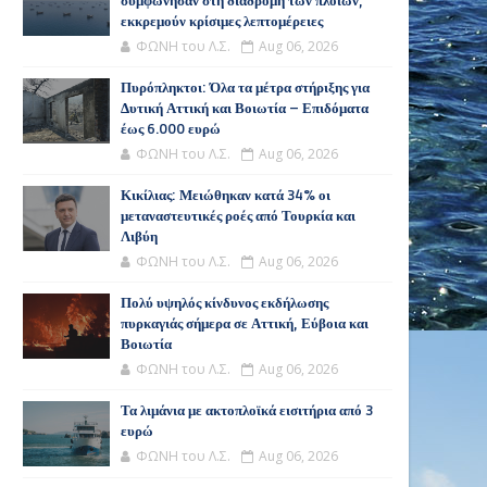
συμφώνησαν στη διαδρομή των πλοίων,
εκκρεμούν κρίσιμες λεπτομέρειες
ΦΩΝΗ του Λ.Σ.
Aug 06, 2026
Πυρόπληκτοι: Όλα τα μέτρα στήριξης για
Δυτική Αττική και Βοιωτία – Επιδόματα
έως 6.000 ευρώ
ΦΩΝΗ του Λ.Σ.
Aug 06, 2026
Κικίλιας: Μειώθηκαν κατά 34% οι
μεταναστευτικές ροές από Τουρκία και
Λιβύη
ΦΩΝΗ του Λ.Σ.
Aug 06, 2026
Πολύ υψηλός κίνδυνος εκδήλωσης
πυρκαγιάς σήμερα σε Αττική, Εύβοια και
Βοιωτία
ΦΩΝΗ του Λ.Σ.
Aug 06, 2026
Τα λιμάνια με ακτοπλοϊκά εισιτήρια από 3
ευρώ
ΦΩΝΗ του Λ.Σ.
Aug 06, 2026