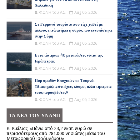
Χαλκιδική
ΦΩΝΗ του Λ.Σ.
Aug 06, 2026
Σε Γερμανό τουρίστα που είχε χαθεί με
άλλους επτά ανήκει η σορός που εντοπίστηκε
στην Σύμη
ΦΩΝΗ του Λ.Σ.
Aug 06, 2026
Εντοπίστηκαν 40 μετανάστες νότια της
Ιεράπετρας
ΦΩΝΗ του Λ.Σ.
Aug 06, 2026
Πυρ ομαδόν Εποχικών σε Τουρνά:
«Διαφημίζεις ότι έχεις κόσμο, αλλά τιμωρείς
τους πυροσβέστες»
ΦΩΝΗ του Λ.Σ.
Aug 06, 2026
ΤΑ ΝΕΑ ΤΟΥ ΥΝΑΝΠ
Β. Κικίλιας: «Πάνω από 23,2 εκατ. ευρώ σε
περισσότερους από 281.000 νησιώτες μέσω του
Μεταφορικού Ισοδυνάμου»