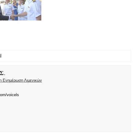
Σ.
ρη Ενημέρωση Λιμενικών
com/voicels