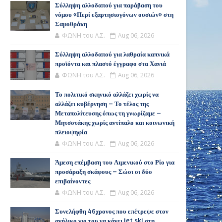
Σύλληψη αλλοδαπού για παράβαση του
νόμου «Περί εξαρτησιογόνων ουσιών» στη
Σαμοθράκη
ΦΩΝΗ του Λ.Σ.
Aug 06, 2026
Σύλληψη αλλοδαπού για λαθραία καπνικά
προϊόντα και πλαστό έγγραφο στα Χανιά
ΦΩΝΗ του Λ.Σ.
Aug 06, 2026
Το πολιτικό σκηνικό αλλάζει χωρίς να
αλλάζει κυβέρνηση – Το τέλος της
Μεταπολίτευσης όπως τη γνωρίζαμε –
Μητσοτάκης χωρίς αντίπαλο και κοινωνική
πλειοψηφία
ΦΩΝΗ του Λ.Σ.
Aug 06, 2026
Άμεση επέμβαση του Λιμενικού στο Ρίο για
προσάραξη σκάφους – Σώοι οι δύο
επιβαίνοντες
ΦΩΝΗ του Λ.Σ.
Aug 06, 2026
Συνελήφθη 46χρονος που επέτρεψε στον
ανήλικο γιο του να κάνει jet ski στη