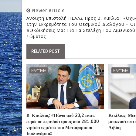
Newer Article
Ανοιχτή Επιστολή ΠΕΑΛΣ Προς Β. Κικίλια : «Όχι
Στην Εκκρεμότητα Του Θεσμικού Διαλόγου – Οι
Διεκδικήσεις Μας Για Τα Στελέχη Του Λιμενικού
Σώματος
RELATED POST
ΝΑΥΤΙΛΙΑ
ΝΑΥΤΙΛΙΑ
Β. Κικίλιας: «Πάνω από 23,2 εκατ.
Κικίλιας: Με
ευρώ σε περισσότερους από 281.000
μεταναστευτικ
νησιώτες μέσω του Μεταφορικού
Λιβύη
Ισοδυνάμου»