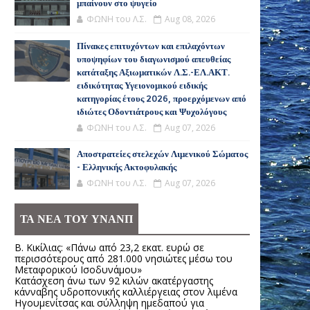
μπαίνουν στο ψυγείο
ΦΩΝΗ του Λ.Σ.
Aug 08, 2026
Πίνακες επιτυχόντων και επιλαχόντων
υποψηφίων του διαγωνισμού απευθείας
κατάταξης Αξιωματικών Λ.Σ.-ΕΛ.ΑΚΤ.
ειδικότητας Υγειονομικού ειδικής
κατηγορίας έτους 2026, προερχόμενων από
ιδιώτες Οδοντιάτρους και Ψυχολόγους
ΦΩΝΗ του Λ.Σ.
Aug 07, 2026
Αποστρατείες στελεχών Λιμενικού Σώματος
- Ελληνικής Ακτοφυλακής
ΦΩΝΗ του Λ.Σ.
Aug 07, 2026
ΤΑ ΝΕΑ ΤΟΥ ΥΝΑΝΠ
Β. Κικίλιας: «Πάνω από 23,2 εκατ. ευρώ σε
περισσότερους από 281.000 νησιώτες μέσω του
Μεταφορικού Ισοδυνάμου»
Κατάσχεση άνω των 92 κιλών ακατέργαστης
κάνναβης υδροπονικής καλλιέργειας στον λιμένα
Ηγουμενίτσας και σύλληψη ημεδαπού για