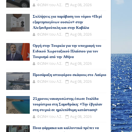
ΦΩΝΗ του Λ.Σ.
Aug 08, 2026
Συλλήψεις για παράβαση του νόμου «Περί
εξαρτησιογόνων ουσιών» στην
Αλεξανδρούπολη και στην Καβάλα
ΦΩΝΗ του Λ.Σ.
Aug 08, 2026
Οργή στην Τουρκία για την υπογραφή του
Ειδικού Χωροταξικού Πλαίσιου για τον
Τουρισμό από την Αθήνα
ΦΩΝΗ του Λ.Σ.
Aug 08, 2026
Προσάραξη ιστιοφόρου σκάφους στο Λαύριο
ΦΩΝΗ του Λ.Σ.
Aug 08, 2026
21χρονος ναυαγοσώστης έσωσε Ιταλίδα
τουρίστρια στη Σαμοθράκη: «Την έβγαλαν
στη στεριά σε ημιλιπόθυμη κατάσταση»
ΦΩΝΗ του Λ.Σ.
Aug 08, 2026
Ποια φάρμακα και καλλυντικά πρέπει να