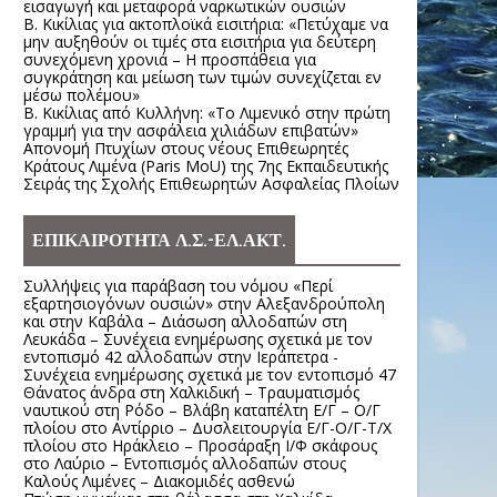
εισαγωγή και μεταφορά ναρκωτικών ουσιών
Β. Κικίλιας για ακτοπλοϊκά εισιτήρια: «Πετύχαμε να
μην αυξηθούν οι τιμές στα εισιτήρια για δεύτερη
συνεχόμενη χρονιά – Η προσπάθεια για
συγκράτηση και μείωση των τιμών συνεχίζεται εν
μέσω πολέμου»
Β. Κικίλιας από Κυλλήνη: «Το Λιμενικό στην πρώτη
γραμμή για την ασφάλεια χιλιάδων επιβατών»
Απονομή Πτυχίων στους νέους Επιθεωρητές
Κράτους Λιμένα (Paris MoU) της 7ης Εκπαιδευτικής
Σειράς της Σχολής Επιθεωρητών Ασφαλείας Πλοίων
ΕΠΙΚΑΙΡΟΤΗΤΑ Λ.Σ.-ΕΛ.ΑΚΤ.
Συλλήψεις για παράβαση του νόμου «Περί
εξαρτησιογόνων ουσιών» στην Αλεξανδρούπολη
και στην Καβάλα – Διάσωση αλλοδαπών στη
Λευκάδα – Συνέχεια ενημέρωσης σχετικά με τον
εντοπισμό 42 αλλοδαπών στην Ιεράπετρα -
Συνέχεια ενημέρωσης σχετικά με τον εντοπισμό 47
Θάνατος άνδρα στη Χαλκιδική – Τραυματισμός
ναυτικού στη Ρόδο – Βλάβη καταπέλτη Ε/Γ – Ο/Γ
πλοίου στο Αντίρριο – Δυσλειτουργία Ε/Γ-Ο/Γ-Τ/Χ
πλοίου στο Ηράκλειο – Προσάραξη Ι/Φ σκάφους
στο Λαύριο – Εντοπισμός αλλοδαπών στους
Καλούς Λιμένες – Διακομιδές ασθενώ