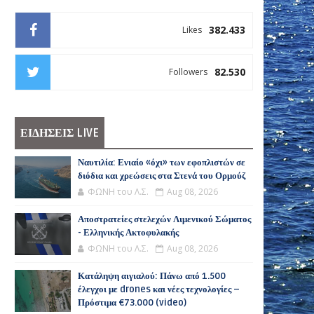
382.433
Likes
82.530
Followers
ΕΙΔΗΣΕΙΣ LIVE
Ναυτιλία: Ενιαίο «όχι» των εφοπλιστών σε
διόδια και χρεώσεις στα Στενά του Ορμούζ
ΦΩΝΗ του Λ.Σ.
Aug 08, 2026
Αποστρατείες στελεχών Λιμενικού Σώματος
- Ελληνικής Ακτοφυλακής
ΦΩΝΗ του Λ.Σ.
Aug 08, 2026
Κατάληψη αιγιαλού: Πάνω από 1.500
έλεγχοι με drones και νέες τεχνολογίες –
Πρόστιμα €73.000 (video)