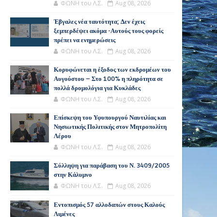
ΦΩΝΗ του Λ.Σ.
Aug 08, 2026
Έβγαλες νέα ταυτότητα; Δεν έχεις
ξεμπερδέψει ακόμα -Αυτούς τους φορείς
πρέπει να ενημερώσεις
ΦΩΝΗ του Λ.Σ.
Aug 08, 2026
Κορυφώνεται η έξοδος των εκδρομέων του
Αυγούστου – Στο 100% η πληρότητα σε
πολλά δρομολόγια για Κυκλάδες
ΦΩΝΗ του Λ.Σ.
Aug 08, 2026
Επίσκεψη του Υφυπουργού Ναυτιλίας και
Νησιωτικής Πολιτικής στον Μητροπολίτη
Λέρου
ΦΩΝΗ του Λ.Σ.
Aug 08, 2026
Σύλληψη για παράβαση του Ν. 3409/2005
στην Κάλυμνο
ΦΩΝΗ του Λ.Σ.
Aug 08, 2026
Εντοπισμός 57 αλλοδαπών στους Καλούς
Λιμένες