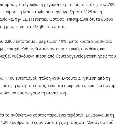
οπισμούς, κατέγραψε τη μεγαλύτερη πτώση, της τάξης του 78%.
εφάρμοσε η Μαυριτανία από την άνοιξη του 2025 και η
νία και την ΕΕ. Η Frontex, ωστόσο, επισημαίνει ότι τα δίκτυα
ση μπορεί να μεταβληθεί ταχύτατα.
υ 2.800 εντοπισμοί, με μείωση 19%, με το κροατο-βοσνιακό
 περιοχή. Καθώς βελτιώνονται οι καιρικές συνθήκες και
 δεχθεί αυξανόμενη πίεση από δευτερογενείς μετακινήσεις που
 1.100 εντοπισμοί, πτώση 49%. Εντούτοις, η πίεση από τη
ηπιότερη αρχή του έτους, ενώ στα ουκρανο-ευρωπαϊκά σύνορα
ούσαν να αποφύγουν τη στράτευση.
 ότι το ανθρώπινο κόστος παραμένει τεράστιο. Σύμφωνα με τη
.200 άνθρωποι έχουν χάσει τη ζωή τους στη Μεσόγειο από