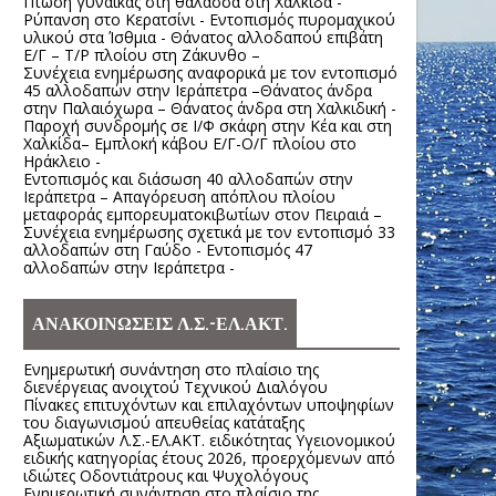
Πτώση γυναίκας στη θάλασσα στη Χαλκίδα -
Ρύπανση στο Κερατσίνι - Εντοπισμός πυρομαχικού
υλικού στα Ίσθμια - Θάνατος αλλοδαπού επιβάτη
Ε/Γ – Τ/Ρ πλοίου στη Ζάκυνθο –
Συνέχεια ενημέρωσης αναφορικά με τον εντοπισμό
45 αλλοδαπών στην Ιεράπετρα –Θάνατος άνδρα
στην Παλαιόχωρα – Θάνατος άνδρα στη Χαλκιδική -
Παροχή συνδρομής σε Ι/Φ σκάφη στην Κέα και στη
Χαλκίδα– Εμπλοκή κάβου Ε/Γ-Ο/Γ πλοίου στο
Ηράκλειο -
Εντοπισμός και διάσωση 40 αλλοδαπών στην
Ιεράπετρα – Απαγόρευση απόπλου πλοίου
μεταφοράς εμπορευματοκιβωτίων στον Πειραιά –
Συνέχεια ενημέρωσης σχετικά με τον εντοπισμό 33
αλλοδαπών στη Γαύδο - Εντοπισμός 47
αλλοδαπών στην Ιεράπετρα -
ΑΝΑΚΟΙΝΩΣΕΙΣ Λ.Σ.-ΕΛ.ΑΚΤ.
Ενημερωτική συνάντηση στο πλαίσιο της
διενέργειας ανοιχτού Τεχνικού Διαλόγου
Πίνακες επιτυχόντων και επιλαχόντων υποψηφίων
του διαγωνισμού απευθείας κατάταξης
Αξιωματικών Λ.Σ.-ΕΛ.ΑΚΤ. ειδικότητας Υγειονομικού
ειδικής κατηγορίας έτους 2026, προερχόμενων από
ιδιώτες Οδοντιάτρους και Ψυχολόγους
Ενημερωτική συνάντηση στο πλαίσιο της