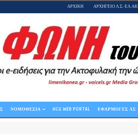
ΑΡΧΙΚΗ
ΑΡΧΗΓΕΙΟ Λ.Σ.-ΕΛ.ΑΚ
ΕΣ
ΝΟΜΟΘΕΣΙΑ
HCG WEB PORTAL
ΕΦΑΡΜΟΓΕΣ ΛΣ