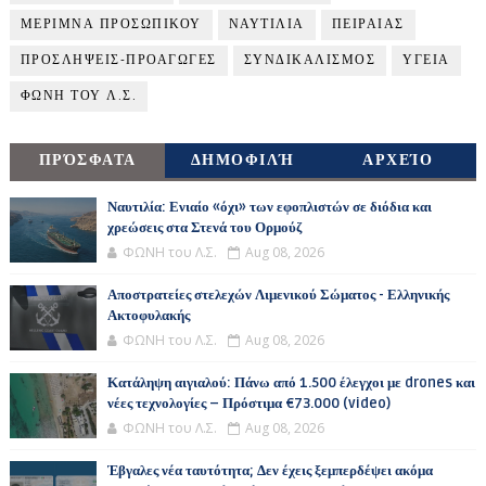
ΜΕΡΙΜΝΑ ΠΡΟΣΩΠΙΚΟΥ
ΝΑΥΤΙΛΙΑ
ΠΕΙΡΑΙΑΣ
ΠΡΟΣΛΗΨΕΙΣ-ΠΡΟΑΓΩΓΕΣ
ΣΥΝΔΙΚΑΛΙΣΜΟΣ
ΥΓΕΙΑ
ΦΩΝΗ ΤΟΥ Λ.Σ.
ΠΡΌΣΦΑΤΑ
ΔΗΜΟΦΙΛΉ
ΑΡΧΕΊΟ
Ναυτιλία: Ενιαίο «όχι» των εφοπλιστών σε διόδια και
χρεώσεις στα Στενά του Ορμούζ
ΦΩΝΗ του Λ.Σ.
Aug 08, 2026
Αποστρατείες στελεχών Λιμενικού Σώματος - Ελληνικής
Ακτοφυλακής
ΦΩΝΗ του Λ.Σ.
Aug 08, 2026
Κατάληψη αιγιαλού: Πάνω από 1.500 έλεγχοι με drones και
νέες τεχνολογίες – Πρόστιμα €73.000 (video)
ΦΩΝΗ του Λ.Σ.
Aug 08, 2026
Έβγαλες νέα ταυτότητα; Δεν έχεις ξεμπερδέψει ακόμα