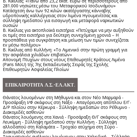
Β. Κικίλιας: «Πάνω από 23,2 εκατ. ευρώ σε περισσότερους από
281.000 νησιώτες μέσω του Μεταφορικού Ισοδυνάμου»
Κατάσχεση άνω των 92 κιλών ακατέργαστης κάνναβης
υδροπονικής καλλιέργειας στον λιμένα Ηγουμενίτσας και
σύλληψη ημεδαπού για εισαγωγή και μεταφορά ναρκωτικών
ουσιών
Β. Κικίλιας για ακτοπλοϊκά εισιτήρια: «Πετύχαμε να μην αυξηθούν
οι τιμές στα εισιτήρια για δεύτερη συνεχόμενη χρονιά – Η
προσπάθεια για συγκράτηση και μείωση των τιμών συνεχίζεται
εν μέσω πολέμου»
Β. Κικίλιας από Κυλλήνη: «Το Λιμενικό στην πρώτη γραμμή για
την ασφάλεια χιλιάδων επιβατών»
Απονομή Πτυχίων στους νέους Επιθεωρητές Κράτους Λιμένα
(Paris MoU) της 7ης Εκπαιδευτικής Σειράς της Σχολής
Επιθεωρητών Ασφαλείας Πλοίων
ΕΠΙΚΑΙΡΟΤΗΤΑ Λ.Σ.-ΕΛ.ΑΚΤ.
Θάνατος λουομένων στη Μήθυμνα και στον Νέο Μαρμαρά -
Προσάραξη Ι/Φ σκάφους στη Νάξο - Απαγόρευση απόπλου Ε/Γ-
Δ/Ρ πλοίου στην Κέρκυρα - Σύλληψη ημεδαπών στο Ρέθυμνο -
Διακομιδές ασθενών
Θάνατος λουόμενης στα Χανιά - Προσάραξη Θ/Γ σκάφους στη
Λευκίμμη - Σύλληψη ημεδαπού στην Κυλλήνη - Σύλληψη
αλλοδαπού στη Καλαμάτα – Τροχαίο ατύχημα στη Σύρο -
Διακομιδές ασθενών
Τραυματισμός ανήλικου λουόμενου στην Χαλκιδική – Σύλληψη