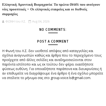
Ελληνική Αμυντική Βιομηχανία: Τα πρώτα deals που ανοίγουν
νέες προοπτικές – Οι ελληνικές εταιρείες και οι διεθνείς
συμμαχίες
ΦΩΝΗ του Λ.Σ.
Aug 04, 2026
NO COMMENTS:
POST A COMMENT
Η Φωνή του Λ.Σ. δεν υιοθετεί απόψεις από καταγγελίες και
σχόλια αναγνωστών καθώς και άρθρα που το περιεχόμενο τους
προέρχετε από άλλες σελίδες και αναδημοσιεύονται στον
παρόντα ιστότοπο και ως εκ τούτου δεν φέρει οιασδήποτε
φύσεως ευθύνη. Για οποιαδήποτε παράπονα και διευκρινίσεις ή
αν επιθυμείτε να διαγράψουμε ένα άρθρο ή ένα σχόλιο μπορείτε
να στείλετε το μήνυμα σας στο group.voice.ls@gmail.com.