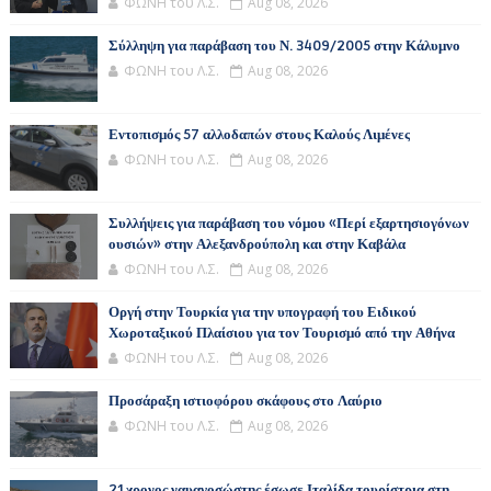
ΦΩΝΗ του Λ.Σ.
Aug 08, 2026
Σύλληψη για παράβαση του Ν. 3409/2005 στην Κάλυμνο
ΦΩΝΗ του Λ.Σ.
Aug 08, 2026
Εντοπισμός 57 αλλοδαπών στους Καλούς Λιμένες
ΦΩΝΗ του Λ.Σ.
Aug 08, 2026
Συλλήψεις για παράβαση του νόμου «Περί εξαρτησιογόνων
ουσιών» στην Αλεξανδρούπολη και στην Καβάλα
ΦΩΝΗ του Λ.Σ.
Aug 08, 2026
Οργή στην Τουρκία για την υπογραφή του Ειδικού
Χωροταξικού Πλαίσιου για τον Τουρισμό από την Αθήνα
ΦΩΝΗ του Λ.Σ.
Aug 08, 2026
Προσάραξη ιστιοφόρου σκάφους στο Λαύριο
ΦΩΝΗ του Λ.Σ.
Aug 08, 2026
21χρονος ναυαγοσώστης έσωσε Ιταλίδα τουρίστρια στη