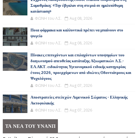
Σαμοθράκη: «Την έβγαλαν στη στεριά σε ημιλιπόθυμη
κατάσταση»
ΦΩΝΗ του Λ.Σ.
Aug 08, 2026
Ποια φάρμακα και καλλυντικά πρέπει να μπαίνουν στο
ψυγείο
ΦΩΝΗ του Λ.Σ.
Aug 08, 2026
Πίνακες επιτυχόντων και επιλαχόντων υποψηφίων του
διαγωνισμού απευθείας κατάταξης Αξιωματικών Λ.Σ.-
ΕΛ.ΑΚΤ. ειδικότητας Υγειονομικού ειδικής κατηγορίας
έτους 2026, προερχόμενων από ιδιώτες Οδοντιάτρους και
Ψυχολόγους
ΦΩΝΗ του Λ.Σ.
Aug 07, 2026
Αποστρατείες στελεχών Λιμενικού Σώματος - Ελληνικής
Ακτοφυλακής
ΦΩΝΗ του Λ.Σ.
Aug 07, 2026
ΤΑ ΝΕΑ ΤΟΥ ΥΝΑΝΠ