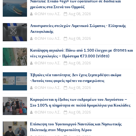
Ναυτιλία: Ενιαίο «όχι» των εφοπλιστών σε διόδια και
χρεώσεις στα Στενά του Ορμούζ
ΦΩΝΗ του Λ.Σ.
Aug 08, 2026
Αποστρατείες στελεχών Λιμενικού Σώματος - Ελληνικής
Ακτοφυλακής
ΦΩΝΗ του Λ.Σ.
Aug 08, 2026
Κατάληψη αιγιαλού: Πάνω από 1.500 έλεγχοι με drones και
νέες τεχνολογίες – Πρόστιμα €73.000 (video)
ΦΩΝΗ του Λ.Σ.
Aug 08, 2026
Έβγαλες νέα ταυτότητα; Δεν έχεις ξεμπερδέψει ακόμα
-Αυτούς τους φορείς πρέπει να ενημερώσεις
ΦΩΝΗ του Λ.Σ.
Aug 08, 2026
Κορυφώνεται η έξοδος των εκδρομέων του Αυγούστου –
Στο 100% η πληρότητα σε πολλά δρομολόγια για Κυκλάδες
ΦΩΝΗ του Λ.Σ.
Aug 08, 2026
Επίσκεψη του Υφυπουργού Ναυτιλίας και Νησιωτικής
Πολιτικής στον Μητροπολίτη Λέρου