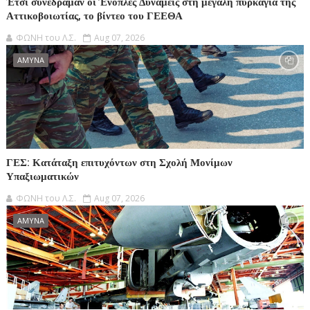
Έτσι συνέδραμαν οι Ένοπλες Δυνάμεις στη μεγάλη πυρκαγιά της
Αττικοβοιωτίας, το βίντεο του ΓΕΕΘΑ
ΦΩΝΗ του Λ.Σ.
Aug 07, 2026
ΑΜΥΝΑ
ΓΕΣ: Κατάταξη επιτυχόντων στη Σχολή Μονίμων
Υπαξιωματικών
ΦΩΝΗ του Λ.Σ.
Aug 07, 2026
ΑΜΥΝΑ