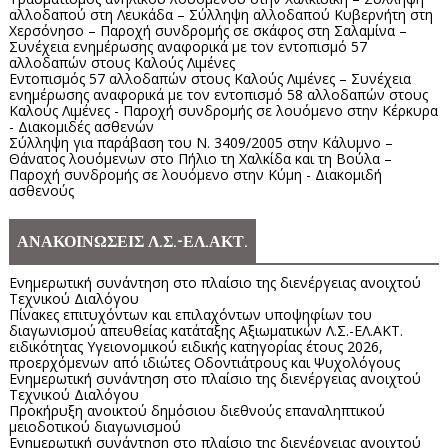
αλλοδαπού στη Λευκάδα – Σύλληψη αλλοδαπού Κυβερνήτη στη
Χερσόνησο – Παροχή συνδρομής σε σκάφος στη Σαλαμίνα –
Συνέχεια ενημέρωσης αναφορικά με τον εντοπισμό 57
αλλοδαπών στους Καλούς Λιμένες
Εντοπισμός 57 αλλοδαπών στους Καλούς Λιμένες – Συνέχεια
ενημέρωσης αναφορικά με τον εντοπισμό 58 αλλοδαπών στους
Καλούς Λιμένες - Παροχή συνδρομής σε λουόμενο στην Κέρκυρα
- Διακομιδές ασθενών
Σύλληψη για παράβαση του Ν. 3409/2005 στην Κάλυμνο –
Θάνατος λουόμενων στο Πήλιο τη Χαλκίδα και τη Βούλα –
Παροχή συνδρομής σε λουόμενο στην Κύμη - Διακομιδή
ασθενούς
ΑΝΑΚΟΙΝΩΣΕΙΣ Λ.Σ.-ΕΛ.ΑΚΤ.
Ενημερωτική συνάντηση στο πλαίσιο της διενέργειας ανοιχτού
Τεχνικού Διαλόγου
Πίνακες επιτυχόντων και επιλαχόντων υποψηφίων του
διαγωνισμού απευθείας κατάταξης Αξιωματικών Λ.Σ.-ΕΛ.ΑΚΤ.
ειδικότητας Υγειονομικού ειδικής κατηγορίας έτους 2026,
προερχόμενων από ιδιώτες Οδοντιάτρους και Ψυχολόγους
Ενημερωτική συνάντηση στο πλαίσιο της διενέργειας ανοιχτού
Τεχνικού Διαλόγου
Προκήρυξη ανοικτού δημόσιου διεθνούς επαναληπτικού
μειοδοτικού διαγωνισμού
Ενημερωτική συνάντηση στο πλαίσιο της διενέργειας ανοιχτού