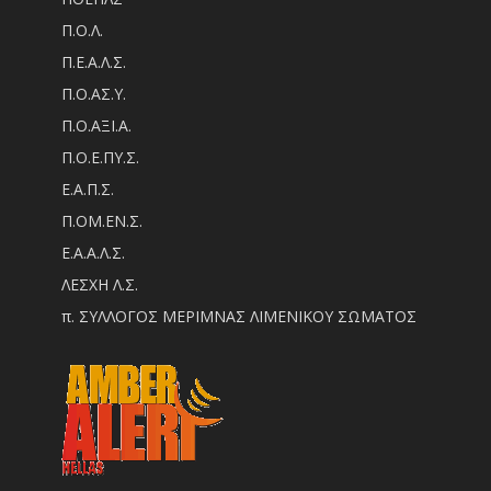
Π.Ο.Λ.
Π.Ε.Α.Λ.Σ.
Π.Ο.ΑΣ.Υ.
Π.Ο.ΑΞΙ.Α.
Π.Ο.Ε.ΠΥ.Σ.
Ε.Α.Π.Σ.
Π.ΟM.EN.Σ.
Ε.Α.Α.Λ.Σ.
ΛΕΣΧΗ Λ.Σ.
π. ΣΥΛΛΟΓΟΣ ΜΕΡΙΜΝΑΣ ΛΙΜΕΝΙΚΟΥ ΣΩΜΑΤΟΣ