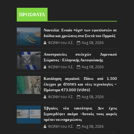
ΠΡΟΣΦΑΤΑ
Ναυτιλία: Ενιαίο «όχι» των εφοπλιστών σε
διόδια και χρεώσεις στα Στενά του Ορμούζ
ΦΩΝΗ του Λ.Σ.
Aug 08, 2026
Αποστρατείες στελεχών Λιμενικού
Σώματος - Ελληνικής Ακτοφυλακής
ΦΩΝΗ του Λ.Σ.
Aug 08, 2026
Κατάληψη αιγιαλού: Πάνω από 1.500
έλεγχοι με drones και νέες τεχνολογίες –
Πρόστιμα €73.000 (video)
ΦΩΝΗ του Λ.Σ.
Aug 08, 2026
Έβγαλες νέα ταυτότητα; Δεν έχεις
ξεμπερδέψει ακόμα -Αυτούς τους φορείς
πρέπει να ενημερώσεις
ΦΩΝΗ του Λ.Σ.
Aug 08, 2026