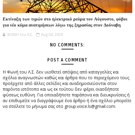
Εκτίναξη των τιμών στο ηλεκτρικό ρεύμα τον Αύγουστο, φόβοι
για νέο κύμα ανατιμήσεων λόγω της ξηρασίας στον Δούναβη
ΦΩΝΗ του Λ.Σ.
Aug 04, 2026
NO COMMENTS:
POST A COMMENT
Η Φωνή του Λ.Σ. δεν υιοθετεί απόψεις από καταγγελίες και
σχόλια αναγνωστών καθώς και άρθρα που το περιεχόμενο τους
προέρχετε από άλλες σελίδες και αναδημοσιεύονται στον
παρόντα ιστότοπο και ως εκ τούτου δεν φέρει οιασδήποτε
φύσεως ευθύνη. Για οποιαδήποτε παράπονα και διευκρινίσεις ή
αν επιθυμείτε να διαγράψουμε ένα άρθρο ή ένα σχόλιο μπορείτε
να στείλετε το μήνυμα σας στο group.voice.ls@gmail.com.