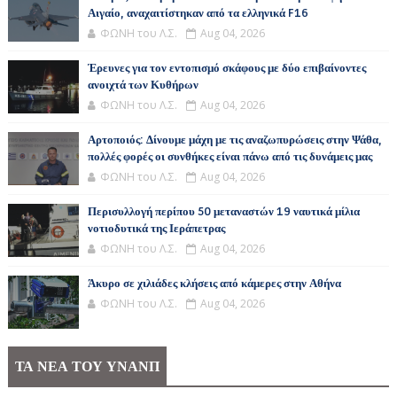
Αιγαίο, αναχαιτίστηκαν από τα ελληνικά F16
ΦΩΝΗ του Λ.Σ.
Aug 04, 2026
Έρευνες για τον εντοπισμό σκάφους με δύο επιβαίνοντες
ανοιχτά των Κυθήρων
ΦΩΝΗ του Λ.Σ.
Aug 04, 2026
Αρτοποιός: Δίνουμε μάχη με τις αναζωπυρώσεις στην Ψάθα,
πολλές φορές οι συνθήκες είναι πάνω από τις δυνάμεις μας
ΦΩΝΗ του Λ.Σ.
Aug 04, 2026
Περισυλλογή περίπου 50 μεταναστών 19 ναυτικά μίλια
νοτιοδυτικά της Ιεράπετρας
ΦΩΝΗ του Λ.Σ.
Aug 04, 2026
Άκυρο σε χιλιάδες κλήσεις από κάμερες στην Αθήνα
ΦΩΝΗ του Λ.Σ.
Aug 04, 2026
ΤΑ ΝΕΑ ΤΟΥ ΥΝΑΝΠ