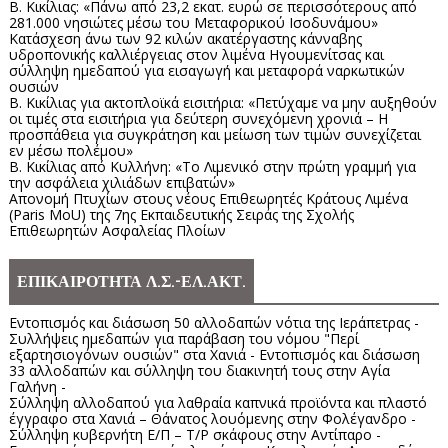
Β. Κικίλιας: «Πάνω από 23,2 εκατ. ευρώ σε περισσότερους από
281.000 νησιώτες μέσω του Μεταφορικού Ισοδυνάμου»
Κατάσχεση άνω των 92 κιλών ακατέργαστης κάνναβης
υδροπονικής καλλιέργειας στον λιμένα Ηγουμενίτσας και
σύλληψη ημεδαπού για εισαγωγή και μεταφορά ναρκωτικών
ουσιών
Β. Κικίλιας για ακτοπλοϊκά εισιτήρια: «Πετύχαμε να μην αυξηθούν
οι τιμές στα εισιτήρια για δεύτερη συνεχόμενη χρονιά – Η
προσπάθεια για συγκράτηση και μείωση των τιμών συνεχίζεται
εν μέσω πολέμου»
Β. Κικίλιας από Κυλλήνη: «Το Λιμενικό στην πρώτη γραμμή για
την ασφάλεια χιλιάδων επιβατών»
Απονομή Πτυχίων στους νέους Επιθεωρητές Κράτους Λιμένα
(Paris MoU) της 7ης Εκπαιδευτικής Σειράς της Σχολής
Επιθεωρητών Ασφαλείας Πλοίων
ΕΠΙΚΑΙΡΟΤΗΤΑ Λ.Σ.-ΕΛ.ΑΚΤ.
Εντοπισμός και διάσωση 50 αλλοδαπών νότια της Ιεράπετρας -
Συλλήψεις ημεδαπών για παράβαση του νόμου "Περί
εξαρτησιογόνων ουσιών" στα Χανιά - Εντοπισμός και διάσωση
33 αλλοδαπών και σύλληψη του διακινητή τους στην Αγία
Γαλήνη -
Σύλληψη αλλοδαπού για λαθραία καπνικά προϊόντα και πλαστό
έγγραφο στα Χανιά – Θάνατος λουόμενης στην Φολέγανδρο -
Σύλληψη κυβερνήτη Ε/Π – Τ/Ρ σκάφους στην Αντίπαρο -