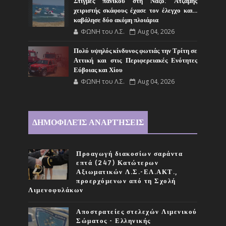
Στιγμές πανικού στη Νάξο: Ατζαμής
χειριστής σκάφους έχασε τον έλεγχο και...
καβάλησε δύο ακόμη πλοιάρια
ΦΩΝΗ του Λ.Σ.
Aug 04, 2026
Πολύ υψηλός κίνδυνος φωτιάς την Τρίτη σε
Αττική και στις Περιφερειακές Ενότητες
Εύβοιας και Χίου
ΦΩΝΗ του Λ.Σ.
Aug 04, 2026
ΔΗΜΟΦΙΛΕΊΣ ΑΝΑΡΤΉΣΕΙΣ
Προαγωγή διακοσίων σαράντα
επτά (247) Κατώτερων
Αξιωματικών Λ.Σ.-ΕΛ.ΑΚΤ.,
προερχόμενων από τη Σχολή
Λιμενοφυλάκων
Αποστρατείες στελεχών Λιμενικού
Σώματος - Ελληνικής