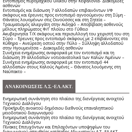
Εντοπισμός πυρομαχικού υλικού στην Κεφαλονιά- Διακομιδές
ασθενών
Εντοπισμός και διάσωση 7 αλλοδαπών επιβαινόντων Ι/Φ
σκάφους και έρευνες προς εντοπισμό αγνοούμενου στη Σύμη -
Θάνατος λουομένων στις Οινούσσες και στη Σητεία –
Τραυματισμός αλιεργάτη στην Αιδηψό – Αποβίβαση ασθενούς
μέλους πληρώματος Φ/Γ πλοίου στο Γύθειο
Ακυβερνησία Τ/Χ σκάφους και περισυλλογή του χειριστή του στη
Σύρο – Έρευνες προς εντοπισμό σκάφους με 2 επιβαίνοντες στα
Κύθηρα – Ανεύρεση οστού στην Πύλο – Σύλληψη αλλοδαπού
στην Ηγουμενίτσα – Διακομιδές ασθενών
Συνέχεια ενημέρωσης αναφορικά με τον εντοπισμό και τη
διάσωση 39 αλλοδαπών νοτιοανατολικά των Καλών Λιμένων –
Συνέχεια ενημέρωσης αναφορικά με τον εντοπισμό 44
αλλοδαπών στους Καλούς Λιμένες – Θάνατος λουόμενης στη
Ναύπακτο –
ΑΝΑΚΟΙΝΩΣΕΙΣ Λ.Σ.-ΕΛ.ΑΚΤ.
Ενημερωτική συνάντηση στο πλαίσιο της διενέργειας ανοιχτού
Τεχνικού Διαλόγου
Προκήρυξη ανοικτού δημόσιου διεθνούς επαναληπτικού
μειοδοτικού διαγωνισμού
Ενημερωτική συνάντηση στο πλαίσιο της διενέργειας ανοιχτού
Τεχνικού Διαλόγου
Πίνακες Επιτυχόντων και Επιλαχόντων υποψηφίων του
διαγωνισμού απευθείας κατάταξης Αξιωματικών Λ.Σ.-ΕΛ.ΑΚΤ.