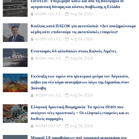
Eurostat: Υποχώρησε κάτω και από τη Βουλγαρία σε
αγοραστική δύναμη και κόστος διαβίωσης η Ελλάδα
ΦΩΝΗ του Λ.Σ.
Aug 04, 2026
Κικίλιας κατά ΠΑΣΟΚ για ακτοπλοϊκά: «Δεν αποζημιώνουμε
κέρδη ούτε επιδοτούμε τις ακτοπλοϊκές εταιρείες»
ΦΩΝΗ του Λ.Σ.
Aug 04, 2026
Εντοπισμός 44 αλλοδαπών στους Καλούς Λιμένες
ΦΩΝΗ του Λ.Σ.
Aug 04, 2026
Εκτίναξη των τιμών στο ηλεκτρικό ρεύμα τον Αύγουστο,
φόβοι για νέο κύμα ανατιμήσεων λόγω της ξηρασίας στον
Δούναβη
ΦΩΝΗ του Λ.Σ.
Aug 04, 2026
Ελληνική Αμυντική Βιομηχανία: Τα πρώτα deals που
ανοίγουν νέες προοπτικές – Οι ελληνικές εταιρείες και οι
διεθνείς συμμαχίες
ΦΩΝΗ του Λ.Σ.
Aug 04, 2026
Μπαράζ 18 παραβιάσεων από τουρκικά αεροσκάφη στο