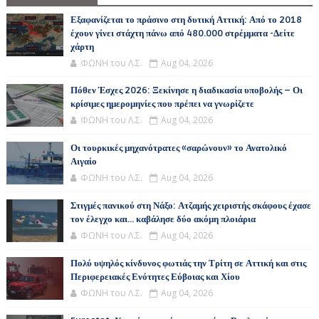
Εξαφανίζεται το πράσινο στη δυτική Αττική: Από το 2018
έχουν γίνει στάχτη πάνω από 480.000 στρέμματα -Δείτε
χάρτη
ΦΩΝΗ του Λ.Σ.
Aug 04, 2026
Πόθεν Έσχες 2026: Ξεκίνησε η διαδικασία υποβολής – Οι
κρίσιμες ημερομηνίες που πρέπει να γνωρίζετε
ΦΩΝΗ του Λ.Σ.
Aug 04, 2026
Οι τουρκικές μηχανότρατες «σαρώνουν» το Ανατολικό
Αιγαίο
ΦΩΝΗ του Λ.Σ.
Aug 04, 2026
Στιγμές πανικού στη Νάξο: Ατζαμής χειριστής σκάφους έχασε
τον έλεγχο και... καβάλησε δύο ακόμη πλοιάρια
ΦΩΝΗ του Λ.Σ.
Aug 04, 2026
Πολύ υψηλός κίνδυνος φωτιάς την Τρίτη σε Αττική και στις
Περιφερειακές Ενότητες Εύβοιας και Χίου
ΦΩΝΗ του Λ.Σ.
Aug 04, 2026