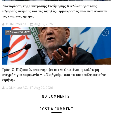
Συνεδρίαση της Επιτροπής Εκτίμησης Κινδύνου για τους
ισχυρούς ανέμους και τις υψηλές θερμοκρασίες που αναμένονται
τις επόμενες ημέρες
ΦΩΝΗ του Λ.Σ.
Aug 09, 2026
ΕΛΛΑΔΑ-ΚΟΣΜΟΣ
Ιράν: Ο Πεζεσκιάν υποστηρίζει ότι «τώρα είναι η καλύτερη
στιγμή» για συμφωνία – «Να βγούμε από το ούτε πόλεμος ούτε
ειρήνη»
ΦΩΝΗ του Λ.Σ.
Aug 09, 2026
NO COMMENTS:
POST A COMMENT