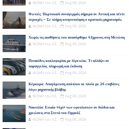
ΦΩΝΗ του Λ.Σ.
Aug 09, 2026
Φωτιές: Πορτοκαλί συναγερμός σήμερα σε Αττική και πέντε
περιοχές – Σε πλήρη κινητοποίηση ο κρατικός μηχανισμός
ΦΩΝΗ του Λ.Σ.
Aug 09, 2026
Χωρίς τις αισθήσεις του ανασύρθηκε 43χρονος στη Μετώπη
ΦΩΝΗ του Λ.Σ.
Aug 09, 2026
Πινακίδες κυκλοφορίας με λίγα κλικ: Τι αλλάζει σε
παραγγελία, πληρωμή και έκδοση
ΦΩΝΗ του Λ.Σ.
Aug 09, 2026
Κέρκυρα: Απαγόρευση απόπλου σε πλοίο με 26 επιβάτες
λόγω μηχανικής βλάβης
ΦΩΝΗ του Λ.Σ.
Aug 09, 2026
Ναυτιλία: Ενιαίο «όχι» των εφοπλιστών σε διόδια και
χρεώσεις στα Στενά του Ορμούζ
ΦΩΝΗ του Λ.Σ.
Aug 08, 2026