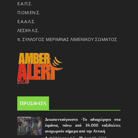
Ε.Α.Π.Σ.
Π.ΟM.EN.Σ.
Ε.Α.Α.Λ.Σ.
ΛΕΣΧΗ Λ.Σ.
π. ΣΥΛΛΟΓΟΣ ΜΕΡΙΜΝΑΣ ΛΙΜΕΝΙΚΟΥ ΣΩΜΑΤΟΣ
ΠΡΟΣΦΑΤΑ
Δεκαπενταύγουστο -Το αδιαχώρητο στα
λιμάνια, πάνω από 34.000 ταξιδιώτες
αναχωρούν σήμερα από την Αττική