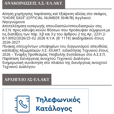
ΑΝΑΚΟΙΝΩΣΕΙΣ Λ.Σ.-ΕΛ.ΑΚΤ.
Αίτηση χορήγησης παράτασης κατ΄ εξαίρεση αδείας στο σκάφος
‘’SHORE EASE’’ (OFFICIAL NUMBER 304678) Αγγλικού
Νηογνώμονα
Αποτελέσματα εισαγωγής σπουδαστών/σπουδαστριών στις
Α.Ε.Ν. προς κάλυψη κενών θέσεων που προέκυψαν σύμφωνα με
τις διατάξεις των παρ. 3.β και 3.γ του άρθρου 2 της Αρ.: 2231.2-
6/13092/2026/25-02-2026 Κ.Υ.Α. (Β’ 1119) ακαδημαϊκού έτους
2026-2027
Πίνακας επιτυχόντων υποψηφίων του διαγωνισμού απευθείας
κατάταξης Αξιωματικών Λ.Σ.-ΕΛ.ΑΚΤ. ειδικότητας Τεχνικού έτους
2026 – Έναρξη Προθεσμίας Υποβολής Ενστάσεων στο Α.Σ.Ε.Π.
Παράταση διενέργειας ανοιχτού Τεχνικού Διαλόγου
Ενημερωτική συνάντηση στο πλαίσιο της διενέργειας ανοιχτού
Τεχνικού Διαλόγου
ΑΡΧΗΓΕΙΟ ΛΣ-ΕΛ.ΑΚΤ