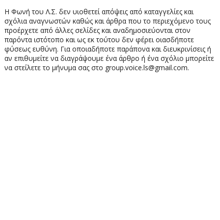
Η Φωνή του Λ.Σ. δεν υιοθετεί απόψεις από καταγγελίες και
σχόλια αναγνωστών καθώς και άρθρα που το περιεχόμενο τους
προέρχετε από άλλες σελίδες και αναδημοσιεύονται στον
παρόντα ιστότοπο και ως εκ τούτου δεν φέρει οιασδήποτε
φύσεως ευθύνη. Για οποιαδήποτε παράπονα και διευκρινίσεις ή
αν επιθυμείτε να διαγράψουμε ένα άρθρο ή ένα σχόλιο μπορείτε
να στείλετε το μήνυμα σας στο group.voice.ls@gmail.com.