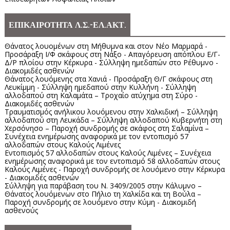
ΕΠΙΚΑΙΡΟΤΗΤΑ Λ.Σ.-ΕΛ.ΑΚΤ.
Θάνατος λουομένων στη Μήθυμνα και στον Νέο Μαρμαρά -
Προσάραξη Ι/Φ σκάφους στη Νάξο - Απαγόρευση απόπλου Ε/Γ-
Δ/Ρ πλοίου στην Κέρκυρα - Σύλληψη ημεδαπών στο Ρέθυμνο -
Διακομιδές ασθενών
Θάνατος λουόμενης στα Χανιά - Προσάραξη Θ/Γ σκάφους στη
Λευκίμμη - Σύλληψη ημεδαπού στην Κυλλήνη - Σύλληψη
αλλοδαπού στη Καλαμάτα – Τροχαίο ατύχημα στη Σύρο -
Διακομιδές ασθενών
Τραυματισμός ανήλικου λουόμενου στην Χαλκιδική – Σύλληψη
αλλοδαπού στη Λευκάδα – Σύλληψη αλλοδαπού Κυβερνήτη στη
Χερσόνησο – Παροχή συνδρομής σε σκάφος στη Σαλαμίνα –
Συνέχεια ενημέρωσης αναφορικά με τον εντοπισμό 57
αλλοδαπών στους Καλούς Λιμένες
Εντοπισμός 57 αλλοδαπών στους Καλούς Λιμένες – Συνέχεια
ενημέρωσης αναφορικά με τον εντοπισμό 58 αλλοδαπών στους
Καλούς Λιμένες - Παροχή συνδρομής σε λουόμενο στην Κέρκυρα
- Διακομιδές ασθενών
Σύλληψη για παράβαση του Ν. 3409/2005 στην Κάλυμνο –
Θάνατος λουόμενων στο Πήλιο τη Χαλκίδα και τη Βούλα –
Παροχή συνδρομής σε λουόμενο στην Κύμη - Διακομιδή
ασθενούς