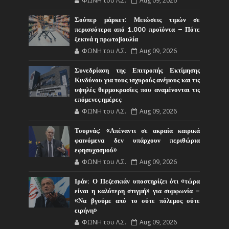
ΦΩΝΗ του Λ.Σ.
Aug 09, 2026
Σούπερ μάρκετ: Μειώσεις τιμών σε
περισσότερα από 1.000 προϊόντα – Πότε
ξεκινά η πρωτοβουλία
ΦΩΝΗ του Λ.Σ.
Aug 09, 2026
Συνεδρίαση της Επιτροπής Εκτίμησης
Κινδύνου για τους ισχυρούς ανέμους και τις
υψηλές θερμοκρασίες που αναμένονται τις
επόμενες ημέρες
ΦΩΝΗ του Λ.Σ.
Aug 09, 2026
Τουρνάς: «Απέναντι σε ακραία καιρικά
φαινόμενα δεν υπάρχουν περιθώρια
εφησυχασμού»
ΦΩΝΗ του Λ.Σ.
Aug 09, 2026
Ιράν: Ο Πεζεσκιάν υποστηρίζει ότι «τώρα
είναι η καλύτερη στιγμή» για συμφωνία –
«Να βγούμε από το ούτε πόλεμος ούτε
ειρήνη»
ΦΩΝΗ του Λ.Σ.
Aug 09, 2026