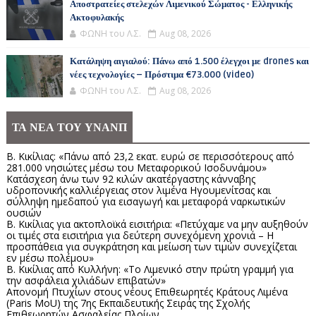
Αποστρατείες στελεχών Λιμενικού Σώματος - Ελληνικής
Ακτοφυλακής
ΦΩΝΗ του Λ.Σ.
Aug 08, 2026
Κατάληψη αιγιαλού: Πάνω από 1.500 έλεγχοι με drones και
νέες τεχνολογίες – Πρόστιμα €73.000 (video)
ΦΩΝΗ του Λ.Σ.
Aug 08, 2026
ΤΑ ΝΕΑ ΤΟΥ ΥΝΑΝΠ
Β. Κικίλιας: «Πάνω από 23,2 εκατ. ευρώ σε περισσότερους από
281.000 νησιώτες μέσω του Μεταφορικού Ισοδυνάμου»
Κατάσχεση άνω των 92 κιλών ακατέργαστης κάνναβης
υδροπονικής καλλιέργειας στον λιμένα Ηγουμενίτσας και
σύλληψη ημεδαπού για εισαγωγή και μεταφορά ναρκωτικών
ουσιών
Β. Κικίλιας για ακτοπλοϊκά εισιτήρια: «Πετύχαμε να μην αυξηθούν
οι τιμές στα εισιτήρια για δεύτερη συνεχόμενη χρονιά – Η
προσπάθεια για συγκράτηση και μείωση των τιμών συνεχίζεται
εν μέσω πολέμου»
Β. Κικίλιας από Κυλλήνη: «Το Λιμενικό στην πρώτη γραμμή για
την ασφάλεια χιλιάδων επιβατών»
Απονομή Πτυχίων στους νέους Επιθεωρητές Κράτους Λιμένα
(Paris MoU) της 7ης Εκπαιδευτικής Σειράς της Σχολής
Επιθεωρητών Ασφαλείας Πλοίων