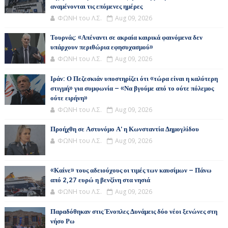
αναμένονται τις επόμενες ημέρες
ΦΩΝΗ του Λ.Σ.
Aug 09, 2026
Τουρνάς: «Απέναντι σε ακραία καιρικά φαινόμενα δεν
υπάρχουν περιθώρια εφησυχασμού»
ΦΩΝΗ του Λ.Σ.
Aug 09, 2026
Ιράν: Ο Πεζεσκιάν υποστηρίζει ότι «τώρα είναι η καλύτερη
στιγμή» για συμφωνία – «Να βγούμε από το ούτε πόλεμος
ούτε ειρήνη»
ΦΩΝΗ του Λ.Σ.
Aug 09, 2026
Προήχθη σε Αστυνόμο Α' η Κωνσταντία Δημογλίδου
ΦΩΝΗ του Λ.Σ.
Aug 09, 2026
«Καίνε» τους αδειούχους οι τιμές των καυσίμων – Πάνω
από 2,27 ευρώ η βενζίνη στα νησιά
ΦΩΝΗ του Λ.Σ.
Aug 09, 2026
Παραδόθηκαν στις Ένοπλες Δυνάμεις δύο νέοι ξενώνες στη
νήσο Ρω