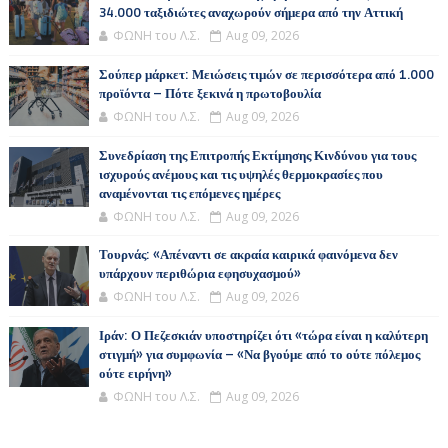
34.000 ταξιδιώτες αναχωρούν σήμερα από την Αττική
ΦΩΝΗ του Λ.Σ.
Aug 09, 2026
Σούπερ μάρκετ: Μειώσεις τιμών σε περισσότερα από 1.000
προϊόντα – Πότε ξεκινά η πρωτοβουλία
ΦΩΝΗ του Λ.Σ.
Aug 09, 2026
Συνεδρίαση της Επιτροπής Εκτίμησης Κινδύνου για τους
ισχυρούς ανέμους και τις υψηλές θερμοκρασίες που
αναμένονται τις επόμενες ημέρες
ΦΩΝΗ του Λ.Σ.
Aug 09, 2026
Τουρνάς: «Απέναντι σε ακραία καιρικά φαινόμενα δεν
υπάρχουν περιθώρια εφησυχασμού»
ΦΩΝΗ του Λ.Σ.
Aug 09, 2026
Ιράν: Ο Πεζεσκιάν υποστηρίζει ότι «τώρα είναι η καλύτερη
στιγμή» για συμφωνία – «Να βγούμε από το ούτε πόλεμος
ούτε ειρήνη»
ΦΩΝΗ του Λ.Σ.
Aug 09, 2026