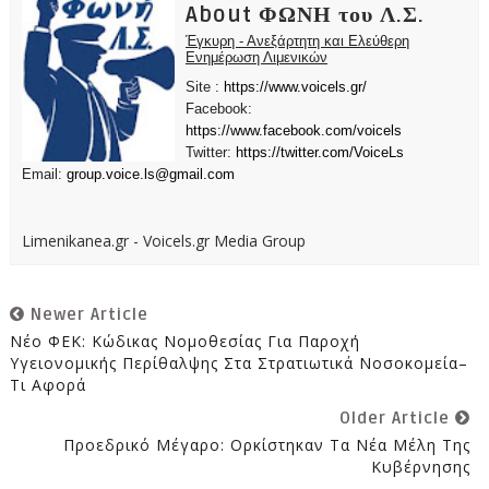
About ΦΩΝΗ του Λ.Σ.
Έγκυρη - Ανεξάρτητη και Ελεύθερη
Ενημέρωση Λιμενικών
Site :
https://www.voicels.gr/
Facebook:
https://www.facebook.com/voicels
Twitter:
https://twitter.com/VoiceLs
Email:
group.voice.ls@gmail.com
Limenikanea.gr - Voicels.gr Media Group
Newer Article
Νέο ΦΕΚ: Κώδικας Νομοθεσίας Για Παροχή
Υγειονομικής Περίθαλψης Στα Στρατιωτικά Νοσοκομεία–
Τι Αφορά
Older Article
Προεδρικό Μέγαρο: Ορκίστηκαν Τα Νέα Μέλη Της
Κυβέρνησης