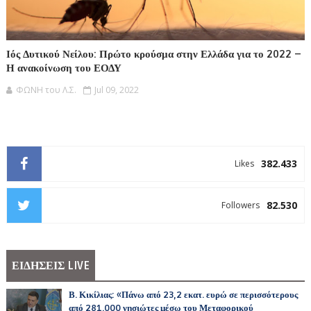
Ιός Δυτικού Νείλου: Πρώτο κρούσμα στην Ελλάδα για το 2022 –
Η ανακοίνωση του ΕΟΔΥ
ΦΩΝΗ του Λ.Σ.
Jul 09, 2022
382.433
Likes
82.530
Followers
ΕΙΔΗΣΕΙΣ LIVE
Β. Κικίλιας: «Πάνω από 23,2 εκατ. ευρώ σε περισσότερους
από 281.000 νησιώτες μέσω του Μεταφορικού