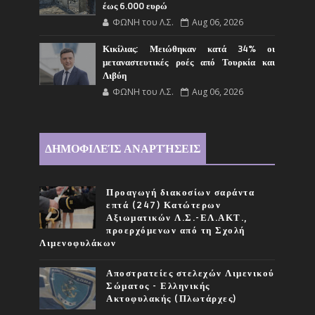
έως 6.000 ευρώ
ΦΩΝΗ του Λ.Σ.
Aug 06, 2026
Κικίλιας: Μειώθηκαν κατά 34% οι
μεταναστευτικές ροές από Τουρκία και
Λιβύη
ΦΩΝΗ του Λ.Σ.
Aug 06, 2026
ΔΗΜΟΦΙΛΕΊΣ ΑΝΑΡΤΉΣΕΙΣ
Προαγωγή διακοσίων σαράντα
επτά (247) Κατώτερων
Αξιωματικών Λ.Σ.-ΕΛ.ΑΚΤ.,
προερχόμενων από τη Σχολή
Λιμενοφυλάκων
Αποστρατείες στελεχών Λιμενικού
Σώματος - Ελληνικής
Ακτοφυλακής (Πλωτάρχες)