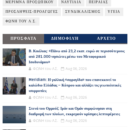
ΜΕΡΙΜΝΑ ΠΡΟΣΩΠΙΚΟΥ
ΝΑΥΤΙΛΙΑ
ΠΕΙΡΑΙΑΣ
ΠΡΟΣΛΗΨΕΙΣ-ΠΡΟΑΓΩΓΕΣ
ΣΥΝΔΙΚΑΛΙΣΜΟΣ
ΥΓΕΙΑ
ΦΩΝΗ ΤΟΥ Λ.Σ.
ΠΡΌΣΦΑΤΑ
ΔΗΜΟΦΙΛΉ
ΑΡΧΕΊΟ
Β. Κικίλιας: «Πάνω από 23,2 εκατ. ευρώ σε περισσότερους
από 281.000 νησιώτες μέσω του Μεταφορικού
Ισοδυνάμου»
ΦΩΝΗ του Λ.Σ.
Aug 06, 2026
Meridiam: Η γαλλική «σφραγίδα» που επανεκκινεί το
καλώδιο Ελλάδας – Κύπρου και αλλάζει τις γεωπολιτικές
ισορροπίες
ΦΩΝΗ του Λ.Σ.
Aug 06, 2026
Στενά του Ορμούζ: Ιράν και Ομάν συμφώνησαν στη
διαδρομή των πλοίων, εκκρεμούν κρίσιμες λεπτομέρειες
ΦΩΝΗ του Λ.Σ.
Aug 06, 2026