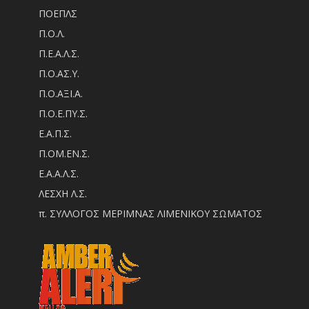
ΠΟΕΠΛΣ
Π.Ο.Λ.
Π.Ε.Α.Λ.Σ.
Π.Ο.ΑΣ.Υ.
Π.Ο.ΑΞΙ.Α.
Π.Ο.Ε.ΠΥ.Σ.
Ε.Α.Π.Σ.
Π.ΟM.EN.Σ.
Ε.Α.Α.Λ.Σ.
ΛΕΣΧΗ Λ.Σ.
π. ΣΥΛΛΟΓΟΣ ΜΕΡΙΜΝΑΣ ΛΙΜΕΝΙΚΟΥ ΣΩΜΑΤΟΣ