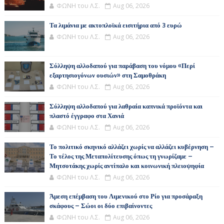
ΦΩΝΗ του Λ.Σ.
Aug 06, 2026
Τα λιμάνια με ακτοπλοϊκά εισιτήρια από 3 ευρώ
ΦΩΝΗ του Λ.Σ.
Aug 06, 2026
Σύλληψη αλλοδαπού για παράβαση του νόμου «Περί
εξαρτησιογόνων ουσιών» στη Σαμοθράκη
ΦΩΝΗ του Λ.Σ.
Aug 06, 2026
Σύλληψη αλλοδαπού για λαθραία καπνικά προϊόντα και
πλαστό έγγραφο στα Χανιά
ΦΩΝΗ του Λ.Σ.
Aug 06, 2026
Το πολιτικό σκηνικό αλλάζει χωρίς να αλλάζει κυβέρνηση –
Το τέλος της Μεταπολίτευσης όπως τη γνωρίζαμε –
Μητσοτάκης χωρίς αντίπαλο και κοινωνική πλειοψηφία
ΦΩΝΗ του Λ.Σ.
Aug 06, 2026
Άμεση επέμβαση του Λιμενικού στο Ρίο για προσάραξη
σκάφους – Σώοι οι δύο επιβαίνοντες
ΦΩΝΗ του Λ.Σ.
Aug 06, 2026