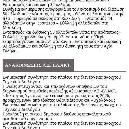
Εντοπισμός και διάσωση 32 αλλοδαπ
Συνέχεια ενημέρωσης αναφορικά με τον εντοπισμό και διάσωση
50 αλλοδαπών νότια της Ιεράπετρας – Θάνατος λουόμενης στην
Ιτέα - Πυρκαγιά σε σκάφος στη Χαλκιδική – Εντοπισμός 44
αλλοδαπών στην Ιεράπετρα – Σύλληψη αλλοδαπών στη
Μυτιλήνη
Εντοπισμός και διάσωση 50 αλλοδαπών νότια της Ιεράπετρας -
Συλλήψεις ημεδαπών για παράβαση του νόμου "Περί
εξαρτησιογόνων ουσιών" στα Χανιά - Εντοπισμός και διάσωση
33 αλλοδαπών και σύλληψη του διακινητή τους στην Αγία
Γαλήνη -
ΑΝΑΚΟΙΝΩΣΕΙΣ Λ.Σ.-ΕΛ.ΑΚΤ.
Ενημερωτική συνάντηση στο πλαίσιο της διενέργειας ανοιχτού
Τεχνικού Διαλόγου
Πίνακες επιτυχόντων και επιλαχόντων υποψηφίων του
διαγωνισμού απευθείας κατάταξης Αξιωματικών Λ.Σ.-ΕΛ.ΑΚΤ.
ειδικότητας Υγειονομικού ειδικής κατηγορίας έτους 2026,
προερχόμενων από ιδιώτες Οδοντιάτρους και Ψυχολόγους
Ενημερωτική συνάντηση στο πλαίσιο της διενέργειας ανοιχτού
Τεχνικού Διαλόγου
Προκήρυξη ανοικτού δημόσιου διεθνούς επαναληπτικού
μειοδοτικού διαγωνισμού
Ενημερωτική συνάντηση στο πλαίσιο της διενέργειας ανοιχτού
Τεχνικού Διαλόγου