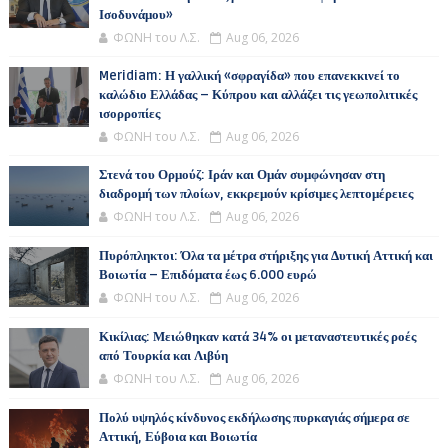
Ισοδυνάμου»
ΦΩΝΗ του Λ.Σ.
Aug 06, 2026
Meridiam: Η γαλλική «σφραγίδα» που επανεκκινεί το
καλώδιο Ελλάδας – Κύπρου και αλλάζει τις γεωπολιτικές
ισορροπίες
ΦΩΝΗ του Λ.Σ.
Aug 06, 2026
Στενά του Ορμούζ: Ιράν και Ομάν συμφώνησαν στη
διαδρομή των πλοίων, εκκρεμούν κρίσιμες λεπτομέρειες
ΦΩΝΗ του Λ.Σ.
Aug 06, 2026
Πυρόπληκτοι: Όλα τα μέτρα στήριξης για Δυτική Αττική και
Βοιωτία – Επιδόματα έως 6.000 ευρώ
ΦΩΝΗ του Λ.Σ.
Aug 06, 2026
Κικίλιας: Μειώθηκαν κατά 34% οι μεταναστευτικές ροές
από Τουρκία και Λιβύη
ΦΩΝΗ του Λ.Σ.
Aug 06, 2026
Πολύ υψηλός κίνδυνος εκδήλωσης πυρκαγιάς σήμερα σε
Αττική, Εύβοια και Βοιωτία