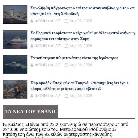
Συνελήφθη 46χρονος που επέτρεψε στον ανήλικο γιο του να
κάνει jet ski στη Χαλκιδική
ΦΩΝΗ του Λ.Σ.
Aug 06, 2026
Σε Γερμανό τουρίστα που είχε χαθεί με άλλους επτά ανήκει η
σορός που εντοπίστηκε στην Σύμη
ΦΩΝΗ του Λ.Σ.
Aug 06, 2026
Εντοπίστηκαν 40 μετανάστες νότια της Ιεράπετρας
ΦΩΝΗ του Λ.Σ.
Aug 06, 2026
Πυρ ομαδόν Εποχικών σε Τουρνά: «Διαφημίζεις ότι έχεις
κόσμο, αλλά τιμωρείς τους πυροσβέστες»
ΦΩΝΗ του Λ.Σ.
Aug 06, 2026
ΤΑ ΝΕΑ ΤΟΥ ΥΝΑΝΠ
Β. Κικίλιας: «Πάνω από 23,2 εκατ. ευρώ σε περισσότερους από
281.000 νησιώτες μέσω του Μεταφορικού Ισοδυνάμου»
Κατάσχεση άνω των 92 κιλών ακατέργαστης κάνναβης