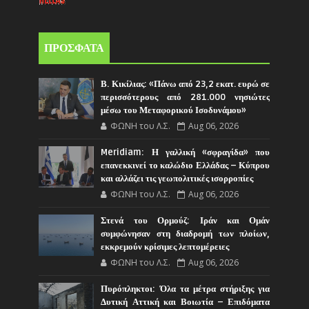
ΠΡΟΣΦΑΤΑ
Β. Κικίλιας: «Πάνω από 23,2 εκατ. ευρώ σε
περισσότερους από 281.000 νησιώτες
μέσω του Μεταφορικού Ισοδυνάμου»
ΦΩΝΗ του Λ.Σ.
Aug 06, 2026
Meridiam: Η γαλλική «σφραγίδα» που
επανεκκινεί το καλώδιο Ελλάδας – Κύπρου
και αλλάζει τις γεωπολιτικές ισορροπίες
ΦΩΝΗ του Λ.Σ.
Aug 06, 2026
Στενά του Ορμούζ: Ιράν και Ομάν
συμφώνησαν στη διαδρομή των πλοίων,
εκκρεμούν κρίσιμες λεπτομέρειες
ΦΩΝΗ του Λ.Σ.
Aug 06, 2026
Πυρόπληκτοι: Όλα τα μέτρα στήριξης για
Δυτική Αττική και Βοιωτία – Επιδόματα