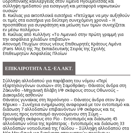
υδροπονικής καλλιέργειας στον λιμένα Ηγουμενίτσας και
σύλληψη ημεδαπού για εισαγωγή και μεταφορά ναρκωτικών
ουσιών
Β. Κικίλιας για ακτοπλοϊκά εισιτήρια: «Πετύχαμε να μην αυξηθούν
οι τιμές στα εισιτήρια για δεύτερη συνεχόμενη χρονιά – Η
προσπάθεια για συγκράτηση και μείωση των τιμών συνεχίζεται
εν μέσω πολέμου»
Β. Κικίλιας από Κυλλήνη: «Το Λιμενικό στην πρώτη γραμμή για
την ασφάλεια χιλιάδων επιβατών»
Απονομή Πτυχίων στους νέους Επιθεωρητές Κράτους Λιμένα
(Paris MoU) της 7ης Εκπαιδευτικής Σειράς της Σχολής
Επιθεωρητών Ασφαλείας Πλοίων
ΕΠΙΚΑΙΡΟΤΗΤΑ Λ.Σ.-ΕΛ.ΑΚΤ.
Σύλληψη αλλοδαπού για παράβαση του νόμου «Περί
εξαρτησιογόνων ουσιών» στη Σαμοθράκη– Θάνατος άνδρα στη
Ζάκυνθο –Μηχανική Βλάβη Ι/Φ σκάφους στους Οθωνούς –
Διακομιδές ασθενών
Θάνατος γυναίκας στη Χερσόνησο – Θάνατος άνδρα στον Άγιο
Κήρυκο – Συνέχεια ενημέρωσης αναφορικά με τον εντοπισμό και
διάσωση 7 αλλοδαπών επιβαινόντων Ι/Φ σκάφους και τις
έρευνες προς εντοπισμό αγνοούμενου στη Σύμη –
Προσάραξη σκάφους στο Ρίο - Εντοπισμός και διάσωση 45
αλλοδαπών νότια της Ιεράπετρας - Εντοπισμός και διάσωση 33
αλλοδαπών νοτιοδυτικά της Γαύδου – Σύλληψη αλλοδαπού στα
Νέα Μουδανιά για διακίνηση απομιμητικών προϊόντων -