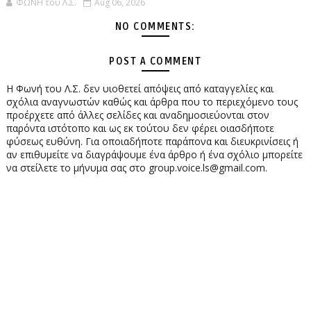
ΦΩΝΗ του Λ.Σ.
Aug 06, 2026
NO COMMENTS:
POST A COMMENT
Η Φωνή του Λ.Σ. δεν υιοθετεί απόψεις από καταγγελίες και
σχόλια αναγνωστών καθώς και άρθρα που το περιεχόμενο τους
προέρχετε από άλλες σελίδες και αναδημοσιεύονται στον
παρόντα ιστότοπο και ως εκ τούτου δεν φέρει οιασδήποτε
φύσεως ευθύνη. Για οποιαδήποτε παράπονα και διευκρινίσεις ή
αν επιθυμείτε να διαγράψουμε ένα άρθρο ή ένα σχόλιο μπορείτε
να στείλετε το μήνυμα σας στο group.voice.ls@gmail.com.