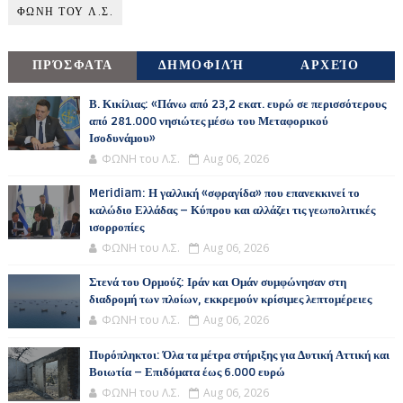
ΦΩΝΗ ΤΟΥ Λ.Σ.
ΠΡΌΣΦΑΤΑ
ΔΗΜΟΦΙΛΉ
ΑΡΧΕΊΟ
Β. Κικίλιας: «Πάνω από 23,2 εκατ. ευρώ σε περισσότερους
από 281.000 νησιώτες μέσω του Μεταφορικού
Ισοδυνάμου»
ΦΩΝΗ του Λ.Σ.
Aug 06, 2026
Meridiam: Η γαλλική «σφραγίδα» που επανεκκινεί το
καλώδιο Ελλάδας – Κύπρου και αλλάζει τις γεωπολιτικές
ισορροπίες
ΦΩΝΗ του Λ.Σ.
Aug 06, 2026
Στενά του Ορμούζ: Ιράν και Ομάν συμφώνησαν στη
διαδρομή των πλοίων, εκκρεμούν κρίσιμες λεπτομέρειες
ΦΩΝΗ του Λ.Σ.
Aug 06, 2026
Πυρόπληκτοι: Όλα τα μέτρα στήριξης για Δυτική Αττική και
Βοιωτία – Επιδόματα έως 6.000 ευρώ
ΦΩΝΗ του Λ.Σ.
Aug 06, 2026