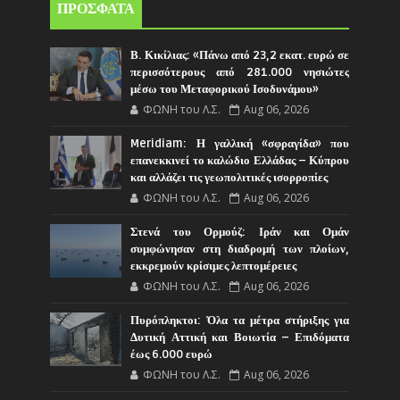
ΠΡΟΣΦΑΤΑ
Β. Κικίλιας: «Πάνω από 23,2 εκατ. ευρώ σε
περισσότερους από 281.000 νησιώτες
μέσω του Μεταφορικού Ισοδυνάμου»
ΦΩΝΗ του Λ.Σ.
Aug 06, 2026
Meridiam: Η γαλλική «σφραγίδα» που
επανεκκινεί το καλώδιο Ελλάδας – Κύπρου
και αλλάζει τις γεωπολιτικές ισορροπίες
ΦΩΝΗ του Λ.Σ.
Aug 06, 2026
Στενά του Ορμούζ: Ιράν και Ομάν
συμφώνησαν στη διαδρομή των πλοίων,
εκκρεμούν κρίσιμες λεπτομέρειες
ΦΩΝΗ του Λ.Σ.
Aug 06, 2026
Πυρόπληκτοι: Όλα τα μέτρα στήριξης για
Δυτική Αττική και Βοιωτία – Επιδόματα
έως 6.000 ευρώ
ΦΩΝΗ του Λ.Σ.
Aug 06, 2026