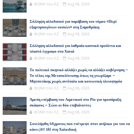
ΦΩΝΗ του Λ.Σ.
Aug 06, 2026
Σύλληψη αλλοδαπού για παράβαση του νόμου «Περί
εξαρτησιογόνων ουσιών» στη Σαμοθράκη
ΦΩΝΗ του Λ.Σ.
Aug 06, 2026
Σύλληψη αλλοδαπού για λαθραία καπνικά προϊόντα και
πλαστό έγγραφο στα Χανιά
ΦΩΝΗ του Λ.Σ.
Aug 06, 2026
Το πολιτικό σκηνικό αλλάζει χωρίς να αλλάζει κυβέρνηση –
Το τέλος της Μεταπολίτευσης όπως τη γνωρίζαμε –
Μητσοτάκης χωρίς αντίπαλο και κοινωνική πλειοψηφία
ΦΩΝΗ του Λ.Σ.
Aug 06, 2026
Άμεση επέμβαση του Λιμενικού στο Ρίο για προσάραξη
σκάφους – Σώοι οι δύο επιβαίνοντες
ΦΩΝΗ του Λ.Σ.
Aug 06, 2026
Συνελήφθη 46χρονος που επέτρεψε στον ανήλικο γιο του να
κάνει jet ski στη Χαλκιδική