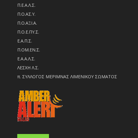
Π.Ε.Α.Λ.Σ.
Π.Ο.ΑΣ.Υ.
Π.Ο.ΑΞΙ.Α.
Π.Ο.Ε.ΠΥ.Σ.
Ε.Α.Π.Σ.
Π.ΟM.EN.Σ.
Ε.Α.Α.Λ.Σ.
ΛΕΣΧΗ Λ.Σ.
π. ΣΥΛΛΟΓΟΣ ΜΕΡΙΜΝΑΣ ΛΙΜΕΝΙΚΟΥ ΣΩΜΑΤΟΣ