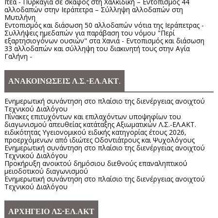
Ιτέα - Πυρκαγιά σε σκάφος στη Χαλκιδική – Εντοπισμός 44
αλλοδαπών στην Ιεράπετρα – Σύλληψη αλλοδαπών στη
Μυτιλήνη
Εντοπισμός και διάσωση 50 αλλοδαπών νότια της Ιεράπετρας -
Συλλήψεις ημεδαπών για παράβαση του νόμου "Περί
εξαρτησιογόνων ουσιών" στα Χανιά - Εντοπισμός και διάσωση
33 αλλοδαπών και σύλληψη του διακινητή τους στην Αγία
Γαλήνη -
ΑΝΑΚΟΙΝΩΣΕΙΣ Λ.Σ.-ΕΛ.ΑΚΤ.
Ενημερωτική συνάντηση στο πλαίσιο της διενέργειας ανοιχτού
Τεχνικού Διαλόγου
Πίνακες επιτυχόντων και επιλαχόντων υποψηφίων του
διαγωνισμού απευθείας κατάταξης Αξιωματικών Λ.Σ.-ΕΛ.ΑΚΤ.
ειδικότητας Υγειονομικού ειδικής κατηγορίας έτους 2026,
προερχόμενων από ιδιώτες Οδοντιάτρους και Ψυχολόγους
Ενημερωτική συνάντηση στο πλαίσιο της διενέργειας ανοιχτού
Τεχνικού Διαλόγου
Προκήρυξη ανοικτού δημόσιου διεθνούς επαναληπτικού
μειοδοτικού διαγωνισμού
Ενημερωτική συνάντηση στο πλαίσιο της διενέργειας ανοιχτού
Τεχνικού Διαλόγου
ΑΡΧΗΓΕΙΟ ΛΣ-ΕΛ.ΑΚΤ