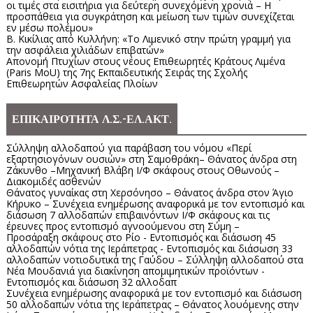
οι τιμές στα εισιτήρια για δεύτερη συνεχόμενη χρονιά – Η
προσπάθεια για συγκράτηση και μείωση των τιμών συνεχίζεται
εν μέσω πολέμου»
Β. Κικίλιας από Κυλλήνη: «Το Λιμενικό στην πρώτη γραμμή για
την ασφάλεια χιλιάδων επιβατών»
Απονομή Πτυχίων στους νέους Επιθεωρητές Κράτους Λιμένα
(Paris MoU) της 7ης Εκπαιδευτικής Σειράς της Σχολής
Επιθεωρητών Ασφαλείας Πλοίων
ΕΠΙΚΑΙΡΟΤΗΤΑ Λ.Σ.-ΕΛ.ΑΚΤ.
Σύλληψη αλλοδαπού για παράβαση του νόμου «Περί
εξαρτησιογόνων ουσιών» στη Σαμοθράκη– Θάνατος άνδρα στη
Ζάκυνθο –Μηχανική Βλάβη Ι/Φ σκάφους στους Οθωνούς –
Διακομιδές ασθενών
Θάνατος γυναίκας στη Χερσόνησο – Θάνατος άνδρα στον Άγιο
Κήρυκο – Συνέχεια ενημέρωσης αναφορικά με τον εντοπισμό και
διάσωση 7 αλλοδαπών επιβαινόντων Ι/Φ σκάφους και τις
έρευνες προς εντοπισμό αγνοούμενου στη Σύμη –
Προσάραξη σκάφους στο Ρίο - Εντοπισμός και διάσωση 45
αλλοδαπών νότια της Ιεράπετρας - Εντοπισμός και διάσωση 33
αλλοδαπών νοτιοδυτικά της Γαύδου – Σύλληψη αλλοδαπού στα
Νέα Μουδανιά για διακίνηση απομιμητικών προϊόντων -
Εντοπισμός και διάσωση 32 αλλοδαπ
Συνέχεια ενημέρωσης αναφορικά με τον εντοπισμό και διάσωση
50 αλλοδαπών νότια της Ιεράπετρας – Θάνατος λουόμενης στην