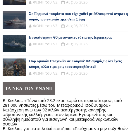
ΦΩΝΗ του Λ.Σ.
Aug 06, 2026
Σε Γερμανό τουρίστα που είχε χαθεί με άλλους επτά ανήκει η
σορός που εντοπίστηκε στην Σύμη
ΦΩΝΗ του Λ.Σ.
Aug 06, 2026
Εντοπίστηκαν 40 μετανάστες νότια της Ιεράπετρας
ΦΩΝΗ του Λ.Σ.
Aug 06, 2026
Πυρ ομαδόν Εποχικών σε Τουρνά: «Διαφημίζεις ότι έχεις
κόσμο, αλλά τιμωρείς τους πυροσβέστες»
ΦΩΝΗ του Λ.Σ.
Aug 06, 2026
ΤΑ ΝΕΑ ΤΟΥ ΥΝΑΝΠ
Β. Κικίλιας: «Πάνω από 23,2 εκατ. ευρώ σε περισσότερους από
281.000 νησιώτες μέσω του Μεταφορικού Ισοδυνάμου»
Κατάσχεση άνω των 92 κιλών ακατέργαστης κάνναβης
υδροπονικής καλλιέργειας στον λιμένα Ηγουμενίτσας και
σύλληψη ημεδαπού για εισαγωγή και μεταφορά ναρκωτικών
ουσιών
Β. Κικίλιας για ακτοπλοϊκά εισιτήρια: «Πετύχαμε να μην αυξηθούν