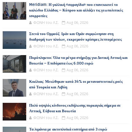
Meridiam: Η γαλλική «σφραγίδα» που επανεκκινεί το
καλώδιο Ελλάδας – Κύπρου και αλλάζει τις γεωπολιτικές
ισορροπίες
ΦΩΝΗ του Λ.Σ.
Aug 06, 2026
Στενά του Ορμούζ: Ιράν και Ομάν συμφώνησαν στη
διαδρομή των πλοίων, εκκρεμούν κρίσιμες λεπτομέρειες
ΦΩΝΗ του Λ.Σ.
Aug 06, 2026
Πυρόπληκτοι: Όλα τα μέτρα στήριξης για Δυτική Αττική και
Βοιωτία – Επιδόματα έως 6.000 ευρώ
ΦΩΝΗ του Λ.Σ.
Aug 06, 2026
Κικίλιας: Μειώθηκαν κατά 34% οι μεταναστευτικές ροές
από Τουρκία και Λιβύη
ΦΩΝΗ του Λ.Σ.
Aug 06, 2026
Πολύ υψηλός κίνδυνος εκδήλωσης πυρκαγιάς σήμερα σε
Αττική, Εύβοια και Βοιωτία
ΦΩΝΗ του Λ.Σ.
Aug 06, 2026
Τα λιμάνια με ακτοπλοϊκά εισιτήρια από 3 ευρώ