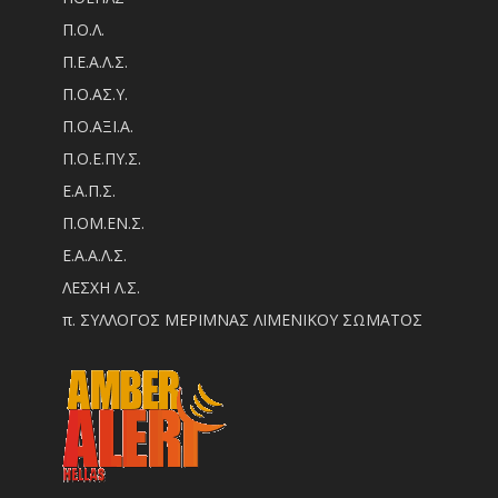
Π.Ο.Λ.
Π.Ε.Α.Λ.Σ.
Π.Ο.ΑΣ.Υ.
Π.Ο.ΑΞΙ.Α.
Π.Ο.Ε.ΠΥ.Σ.
Ε.Α.Π.Σ.
Π.ΟM.EN.Σ.
Ε.Α.Α.Λ.Σ.
ΛΕΣΧΗ Λ.Σ.
π. ΣΥΛΛΟΓΟΣ ΜΕΡΙΜΝΑΣ ΛΙΜΕΝΙΚΟΥ ΣΩΜΑΤΟΣ