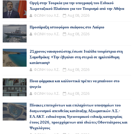
Οργή στην Τουρκία για την υπογραφή του Ειδικού
Χωροταξικού Πλαίσιου για τον Τουρισμό από την Αθήνα
ΦΩΝΗ του Λ.Σ.
Aug 08, 2026
Προσάραξη ιστιοφόρου σκάφους στο Λαύριο
ΦΩΝΗ του Λ.Σ.
Aug 08, 2026
21χρονος ναυαγοσώστης έσωσε Ιταλίδα τουρίστρια στη
Σαμοθράκη: «Την έβγαλαν στη στεριά σε ημιλιπόθυμη
κατάσταση»
ΦΩΝΗ του Λ.Σ.
Aug 08, 2026
Ποια φάρμακα και καλλυντικά πρέπει να μπαίνουν στο
ψυγείο
ΦΩΝΗ του Λ.Σ.
Aug 08, 2026
Πίνακες επιτυχόντων και επιλαχόντων υποψηφίων του
διαγωνισμού απευθείας κατάταξης Αξιωματικών Λ.Σ.-
ΕΛ.ΑΚΤ. ειδικότητας Υγειονομικού ειδικής κατηγορίας
έτους 2026, προερχόμενων από ιδιώτες Οδοντιάτρους και
Ψυχολόγους