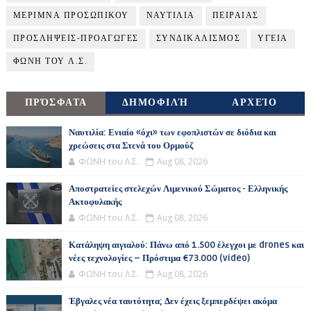
ΜΕΡΙΜΝΑ ΠΡΟΣΩΠΙΚΟΥ
ΝΑΥΤΙΛΙΑ
ΠΕΙΡΑΙΑΣ
ΠΡΟΣΛΗΨΕΙΣ-ΠΡΟΑΓΩΓΕΣ
ΣΥΝΔΙΚΑΛΙΣΜΟΣ
ΥΓΕΙΑ
ΦΩΝΗ ΤΟΥ Λ.Σ.
ΠΡΌΣΦΑΤΑ
ΔΗΜΟΦΙΛΉ
ΑΡΧΕΊΟ
Ναυτιλία: Ενιαίο «όχι» των εφοπλιστών σε διόδια και
χρεώσεις στα Στενά του Ορμούζ
ΦΩΝΗ του Λ.Σ.
Aug 08, 2026
Αποστρατείες στελεχών Λιμενικού Σώματος - Ελληνικής
Ακτοφυλακής
ΦΩΝΗ του Λ.Σ.
Aug 08, 2026
Κατάληψη αιγιαλού: Πάνω από 1.500 έλεγχοι με drones και
νέες τεχνολογίες – Πρόστιμα €73.000 (video)
ΦΩΝΗ του Λ.Σ.
Aug 08, 2026
Έβγαλες νέα ταυτότητα; Δεν έχεις ξεμπερδέψει ακόμα