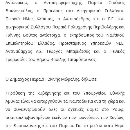
Αντωνάκου, ο Αντιπεριφερειάρχης Πειραιά Σταύρος
Βοϊδονικόλας, ο Πρόεδρος του Δικηγορικού Συλλόγου
Πειραιά Ηλίας Κλάππας, ο Αντιπρόεδρος και ο Γ.Γ. του
Δικηγορικού Συλλόγου Πειραιά Πολυχρόνης Περιβολάρης και
Γιάννης Βούτας αντίστοιχα, ο εκπρόσωπος του Ναυτικού
Επιμελητηρίου Ελλάδος, Προϊστάμενος Υπηρεσιών ΝΕΕ,
Αντιναύαρχος Λ.Σ. Γιώργος Μπαρκάτσας και ο Γενικός
Γραμματέας του Δήμου Βασίλης Ταταρόπουλος.
Ο Δήμαρχος Πειραιά Γιάννης Μώραλης, δήλωσε:
«Πρόθεση της κυβέρνησης και του Υπουργείου Εθνικής
Άμυνας είναι να καταργηθούν τα Ναυτοδικεία ανά τη χώρα και
να συγκεντρωθούν όλες οι σχετικές δομές στο Ρουφ,
συμπεριλαμβανομένων εκείνων των Ιωαννίνων, των Χανίων,
της Θεσσαλονίκης και του Πειραιά. Για το μείζον αυτό θέμα