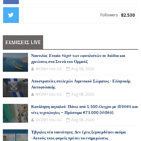
82.530
Followers
ΕΙΔΗΣΕΙΣ LIVE
Ναυτιλία: Ενιαίο «όχι» των εφοπλιστών σε διόδια και
χρεώσεις στα Στενά του Ορμούζ
ΦΩΝΗ του Λ.Σ.
Aug 08, 2026
Αποστρατείες στελεχών Λιμενικού Σώματος - Ελληνικής
Ακτοφυλακής
ΦΩΝΗ του Λ.Σ.
Aug 08, 2026
Κατάληψη αιγιαλού: Πάνω από 1.500 έλεγχοι με drones και
νέες τεχνολογίες – Πρόστιμα €73.000 (video)
ΦΩΝΗ του Λ.Σ.
Aug 08, 2026
Έβγαλες νέα ταυτότητα; Δεν έχεις ξεμπερδέψει ακόμα
-Αυτούς τους φορείς πρέπει να ενημερώσεις