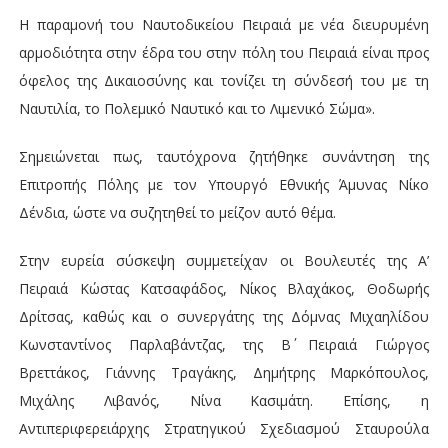
Η παραμονή του Ναυτοδικείου Πειραιά με νέα διευρυμένη
αρμοδιότητα στην έδρα του στην πόλη του Πειραιά είναι προς
όφελος της Δικαιοσύνης και τονίζει τη σύνδεσή του με τη
Ναυτιλία, το Πολεμικό Ναυτικό και το Λιμενικό Σώμα».
Σημειώνεται πως, ταυτόχρονα ζητήθηκε συνάντηση της
Επιτροπής Πόλης με τον Υπουργό Εθνικής Άμυνας Νίκο
Δένδια, ώστε να συζητηθεί το μείζον αυτό θέμα.
Στην ευρεία σύσκεψη συμμετείχαν οι Βουλευτές της Α’
Πειραιά Κώστας Κατσαφάδος, Νίκος Βλαχάκος, Θοδωρής
Δρίτσας, καθώς και ο συνεργάτης της Δόμνας Μιχαηλίδου
Κωνσταντίνος Παρλαβάντζας, της Β΄ Πειραιά Γιώργος
Βρεττάκος, Γιάννης Τραγάκης, Δημήτρης Μαρκόπουλος,
Μιχάλης Λιβανός, Νίνα Κασιμάτη. Επίσης, η
Αντιπεριφερειάρχης Στρατηγικού Σχεδιασμού Σταυρούλα