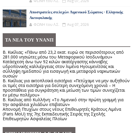
ΦΩΝΗ του Λ.Σ.
Aug 07, 2026
Αποστρατείες στελεχών Λιμενικού Σώματος - Ελληνικής
Ακτοφυλακής
ΦΩΝΗ του Λ.Σ.
Aug 07, 2026
ΤΑ ΝΕΑ ΤΟΥ ΥΝΑΝΠ
Β. Κικίλιας: «Πάνω από 23,2 εκατ. ευρώ σε περισσότερους από
281.000 νησιώτες μέσω του Μεταφορικού Ισοδυνάμου»
Κατάσχεση άνω των 92 κιλών ακατέργαστης κάνναβης
υδροπονικής καλλιέργειας στον λιμένα Ηγουμενίτσας και
σύλληψη ημεδαπού για εισαγωγή και μεταφορά ναρκωτικών
ουσιών
Β. Κικίλιας για ακτοπλοϊκά εισιτήρια: «Πετύχαμε να μην αυξηθούν
οι τιμές στα εισιτήρια για δεύτερη συνεχόμενη χρονιά – Η
προσπάθεια για συγκράτηση και μείωση των τιμών συνεχίζεται
εν μέσω πολέμου»
Β. Κικίλιας από Κυλλήνη: «Το Λιμενικό στην πρώτη γραμμή για
την ασφάλεια χιλιάδων επιβατών»
Απονομή Πτυχίων στους νέους Επιθεωρητές Κράτους Λιμένα
(Paris MoU) της 7ης Εκπαιδευτικής Σειράς της Σχολής
Επιθεωρητών Ασφαλείας Πλοίων