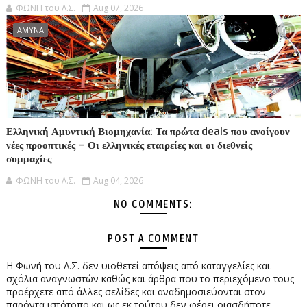
ΦΩΝΗ του Λ.Σ.
Aug 07, 2026
ΑΜΥΝΑ
Ελληνική Αμυντική Βιομηχανία: Τα πρώτα deals που ανοίγουν
νέες προοπτικές – Οι ελληνικές εταιρείες και οι διεθνείς
συμμαχίες
ΦΩΝΗ του Λ.Σ.
Aug 04, 2026
NO COMMENTS:
POST A COMMENT
Η Φωνή του Λ.Σ. δεν υιοθετεί απόψεις από καταγγελίες και
σχόλια αναγνωστών καθώς και άρθρα που το περιεχόμενο τους
προέρχετε από άλλες σελίδες και αναδημοσιεύονται στον
παρόντα ιστότοπο και ως εκ τούτου δεν φέρει οιασδήποτε