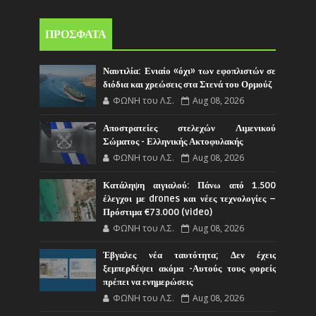
ΠΡΟΣΦΑΤΑ
Ναυτιλία: Ενιαίο «όχι» των εφοπλιστών σε
διόδια και χρεώσεις στα Στενά του Ορμούζ
ΦΩΝΗ του Λ.Σ.
Aug 08, 2026
Αποστρατείες στελεχών Λιμενικού
Σώματος - Ελληνικής Ακτοφυλακής
ΦΩΝΗ του Λ.Σ.
Aug 08, 2026
Κατάληψη αιγιαλού: Πάνω από 1.500
έλεγχοι με drones και νέες τεχνολογίες –
Πρόστιμα €73.000 (video)
ΦΩΝΗ του Λ.Σ.
Aug 08, 2026
Έβγαλες νέα ταυτότητα; Δεν έχεις
ξεμπερδέψει ακόμα -Αυτούς τους φορείς
πρέπει να ενημερώσεις
ΦΩΝΗ του Λ.Σ.
Aug 08, 2026