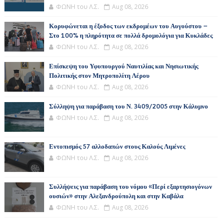
ΦΩΝΗ του Λ.Σ.
Aug 08, 2026
Κορυφώνεται η έξοδος των εκδρομέων του Αυγούστου –
Στο 100% η πληρότητα σε πολλά δρομολόγια για Κυκλάδες
ΦΩΝΗ του Λ.Σ.
Aug 08, 2026
Επίσκεψη του Υφυπουργού Ναυτιλίας και Νησιωτικής
Πολιτικής στον Μητροπολίτη Λέρου
ΦΩΝΗ του Λ.Σ.
Aug 08, 2026
Σύλληψη για παράβαση του Ν. 3409/2005 στην Κάλυμνο
ΦΩΝΗ του Λ.Σ.
Aug 08, 2026
Εντοπισμός 57 αλλοδαπών στους Καλούς Λιμένες
ΦΩΝΗ του Λ.Σ.
Aug 08, 2026
Συλλήψεις για παράβαση του νόμου «Περί εξαρτησιογόνων
ουσιών» στην Αλεξανδρούπολη και στην Καβάλα
ΦΩΝΗ του Λ.Σ.
Aug 08, 2026