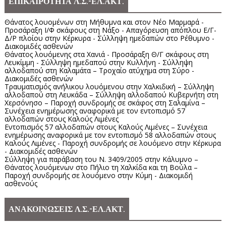
ΕΠΙΚΑΙΡΟΤΗΤΑ Λ.Σ.-ΕΛ.ΑΚΤ.
Θάνατος λουομένων στη Μήθυμνα και στον Νέο Μαρμαρά -
Προσάραξη Ι/Φ σκάφους στη Νάξο - Απαγόρευση απόπλου Ε/Γ-
Δ/Ρ πλοίου στην Κέρκυρα - Σύλληψη ημεδαπών στο Ρέθυμνο -
Διακομιδές ασθενών
Θάνατος λουόμενης στα Χανιά - Προσάραξη Θ/Γ σκάφους στη
Λευκίμμη - Σύλληψη ημεδαπού στην Κυλλήνη - Σύλληψη
αλλοδαπού στη Καλαμάτα – Τροχαίο ατύχημα στη Σύρο -
Διακομιδές ασθενών
Τραυματισμός ανήλικου λουόμενου στην Χαλκιδική – Σύλληψη
αλλοδαπού στη Λευκάδα – Σύλληψη αλλοδαπού Κυβερνήτη στη
Χερσόνησο – Παροχή συνδρομής σε σκάφος στη Σαλαμίνα –
Συνέχεια ενημέρωσης αναφορικά με τον εντοπισμό 57
αλλοδαπών στους Καλούς Λιμένες
Εντοπισμός 57 αλλοδαπών στους Καλούς Λιμένες – Συνέχεια
ενημέρωσης αναφορικά με τον εντοπισμό 58 αλλοδαπών στους
Καλούς Λιμένες - Παροχή συνδρομής σε λουόμενο στην Κέρκυρα
- Διακομιδές ασθενών
Σύλληψη για παράβαση του Ν. 3409/2005 στην Κάλυμνο –
Θάνατος λουόμενων στο Πήλιο τη Χαλκίδα και τη Βούλα –
Παροχή συνδρομής σε λουόμενο στην Κύμη - Διακομιδή
ασθενούς
ΑΝΑΚΟΙΝΩΣΕΙΣ Λ.Σ.-ΕΛ.ΑΚΤ.