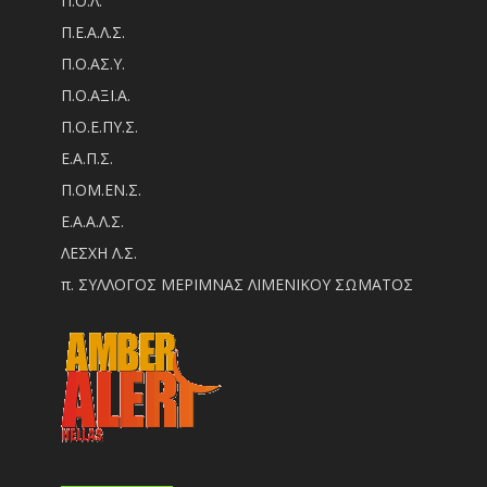
Π.Ο.Λ.
Π.Ε.Α.Λ.Σ.
Π.Ο.ΑΣ.Υ.
Π.Ο.ΑΞΙ.Α.
Π.Ο.Ε.ΠΥ.Σ.
Ε.Α.Π.Σ.
Π.ΟM.EN.Σ.
Ε.Α.Α.Λ.Σ.
ΛΕΣΧΗ Λ.Σ.
π. ΣΥΛΛΟΓΟΣ ΜΕΡΙΜΝΑΣ ΛΙΜΕΝΙΚΟΥ ΣΩΜΑΤΟΣ