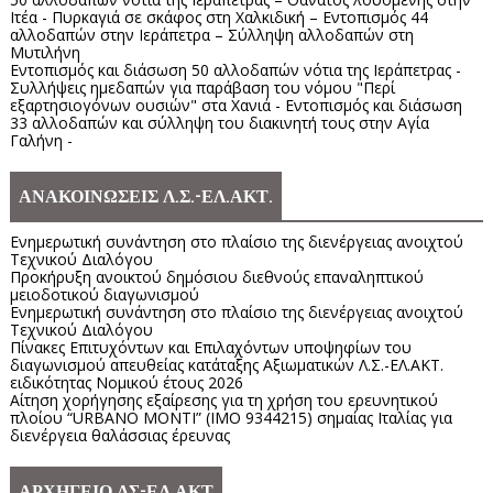
Ιτέα - Πυρκαγιά σε σκάφος στη Χαλκιδική – Εντοπισμός 44
αλλοδαπών στην Ιεράπετρα – Σύλληψη αλλοδαπών στη
Μυτιλήνη
Εντοπισμός και διάσωση 50 αλλοδαπών νότια της Ιεράπετρας -
Συλλήψεις ημεδαπών για παράβαση του νόμου "Περί
εξαρτησιογόνων ουσιών" στα Χανιά - Εντοπισμός και διάσωση
33 αλλοδαπών και σύλληψη του διακινητή τους στην Αγία
Γαλήνη -
ΑΝΑΚΟΙΝΩΣΕΙΣ Λ.Σ.-ΕΛ.ΑΚΤ.
Ενημερωτική συνάντηση στο πλαίσιο της διενέργειας ανοιχτού
Τεχνικού Διαλόγου
Προκήρυξη ανοικτού δημόσιου διεθνούς επαναληπτικού
μειοδοτικού διαγωνισμού
Ενημερωτική συνάντηση στο πλαίσιο της διενέργειας ανοιχτού
Τεχνικού Διαλόγου
Πίνακες Επιτυχόντων και Επιλαχόντων υποψηφίων του
διαγωνισμού απευθείας κατάταξης Αξιωματικών Λ.Σ.-ΕΛ.ΑΚΤ.
ειδικότητας Νομικού έτους 2026
Αίτηση χορήγησης εξαίρεσης για τη χρήση του ερευνητικού
πλοίου “URBANO MONTI” (IMO 9344215) σημαίας Ιταλίας για
διενέργεια θαλάσσιας έρευνας
ΑΡΧΗΓΕΙΟ ΛΣ-ΕΛ.ΑΚΤ