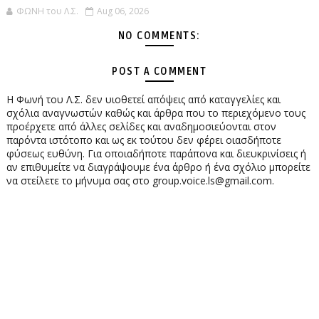
ΦΩΝΗ του Λ.Σ.
Aug 06, 2026
NO COMMENTS:
POST A COMMENT
Η Φωνή του Λ.Σ. δεν υιοθετεί απόψεις από καταγγελίες και
σχόλια αναγνωστών καθώς και άρθρα που το περιεχόμενο τους
προέρχετε από άλλες σελίδες και αναδημοσιεύονται στον
παρόντα ιστότοπο και ως εκ τούτου δεν φέρει οιασδήποτε
φύσεως ευθύνη. Για οποιαδήποτε παράπονα και διευκρινίσεις ή
αν επιθυμείτε να διαγράψουμε ένα άρθρο ή ένα σχόλιο μπορείτε
να στείλετε το μήνυμα σας στο group.voice.ls@gmail.com.