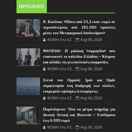
ΠΡΟΣΦΑΤΑ
Β. Κικίλιας: «Πάνω από 23,2 εκατ. ευρώ σε
περισσότερους από 281.000 νησιώτες
μέσω του Μεταφορικού Ισοδυνάμου»
ΦΩΝΗ του Λ.Σ.
Aug 06, 2026
Meridiam: Η γαλλική «σφραγίδα» που
επανεκκινεί το καλώδιο Ελλάδας – Κύπρου
και αλλάζει τις γεωπολιτικές ισορροπίες
ΦΩΝΗ του Λ.Σ.
Aug 06, 2026
Στενά του Ορμούζ: Ιράν και Ομάν
συμφώνησαν στη διαδρομή των πλοίων,
εκκρεμούν κρίσιμες λεπτομέρειες
ΦΩΝΗ του Λ.Σ.
Aug 06, 2026
Πυρόπληκτοι: Όλα τα μέτρα στήριξης για
Δυτική Αττική και Βοιωτία – Επιδόματα
έως 6.000 ευρώ
ΦΩΝΗ του Λ.Σ.
Aug 06, 2026