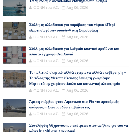
Τα λιμάνια με ακτοπλοϊκά εισιτήρια από 3 ευρώ
ΦΩΝΗ του Λ.Σ.
Aug 06, 2026
Σύλληψη αλλοδαπού για παράβαση του νόμου «Περί
εξαρτησιογόνων ουσιών» στη Σαμοθράκη
ΦΩΝΗ του Λ.Σ.
Aug 06, 2026
Σύλληψη αλλοδαπού για λαθραία καπνικά προϊόντα και
πλαστό έγγραφο στα Χανιά
ΦΩΝΗ του Λ.Σ.
Aug 06, 2026
Το πολιτικό σκηνικό αλλάζει χωρίς να αλλάζει κυβέρνηση –
Το τέλος της Μεταπολίτευσης όπως τη γνωρίζαμε –
Μητσοτάκης χωρίς αντίπαλο και κοινωνική πλειοψηφία
ΦΩΝΗ του Λ.Σ.
Aug 06, 2026
Άμεση επέμβαση του Λιμενικού στο Ρίο για προσάραξη
σκάφους – Σώοι οι δύο επιβαίνοντες
ΦΩΝΗ του Λ.Σ.
Aug 06, 2026
Συνελήφθη 46χρονος που επέτρεψε στον ανήλικο γιο του να
κάνει jet ski στη Χαλκιδική