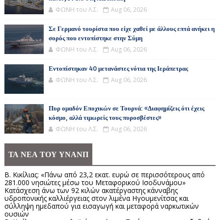
ΦΩΝΗ του Λ.Σ.
Aug 06, 2026
Σε Γερμανό τουρίστα που είχε χαθεί με άλλους επτά ανήκει η
σορός που εντοπίστηκε στην Σύμη
ΦΩΝΗ του Λ.Σ.
Aug 06, 2026
Εντοπίστηκαν 40 μετανάστες νότια της Ιεράπετρας
ΦΩΝΗ του Λ.Σ.
Aug 06, 2026
Πυρ ομαδόν Εποχικών σε Τουρνά: «Διαφημίζεις ότι έχεις
κόσμο, αλλά τιμωρείς τους πυροσβέστες»
ΦΩΝΗ του Λ.Σ.
Aug 06, 2026
ΤΑ ΝΕΑ ΤΟΥ ΥΝΑΝΠ
Β. Κικίλιας: «Πάνω από 23,2 εκατ. ευρώ σε περισσότερους από
281.000 νησιώτες μέσω του Μεταφορικού Ισοδυνάμου»
Κατάσχεση άνω των 92 κιλών ακατέργαστης κάνναβης
υδροπονικής καλλιέργειας στον λιμένα Ηγουμενίτσας και
σύλληψη ημεδαπού για εισαγωγή και μεταφορά ναρκωτικών
ουσιών