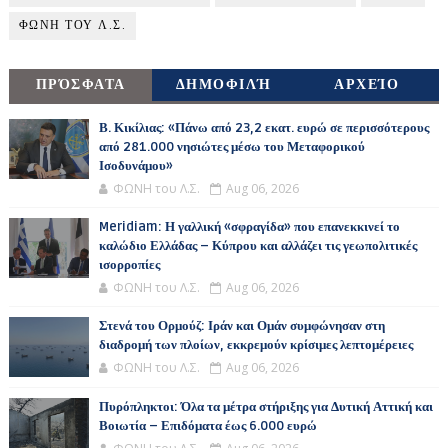
ΦΩΝΗ ΤΟΥ Λ.Σ.
ΠΡΌΣΦΑΤΑ
ΔΗΜΟΦΙΛΉ
ΑΡΧΕΊΟ
Β. Κικίλιας: «Πάνω από 23,2 εκατ. ευρώ σε περισσότερους
από 281.000 νησιώτες μέσω του Μεταφορικού
Ισοδυνάμου»
ΦΩΝΗ του Λ.Σ.
Aug 06, 2026
Meridiam: Η γαλλική «σφραγίδα» που επανεκκινεί το
καλώδιο Ελλάδας – Κύπρου και αλλάζει τις γεωπολιτικές
ισορροπίες
ΦΩΝΗ του Λ.Σ.
Aug 06, 2026
Στενά του Ορμούζ: Ιράν και Ομάν συμφώνησαν στη
διαδρομή των πλοίων, εκκρεμούν κρίσιμες λεπτομέρειες
ΦΩΝΗ του Λ.Σ.
Aug 06, 2026
Πυρόπληκτοι: Όλα τα μέτρα στήριξης για Δυτική Αττική και
Βοιωτία – Επιδόματα έως 6.000 ευρώ