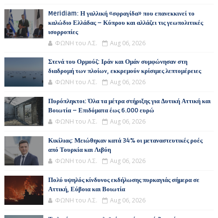
Meridiam: Η γαλλική «σφραγίδα» που επανεκκινεί το
καλώδιο Ελλάδας – Κύπρου και αλλάζει τις γεωπολιτικές
ισορροπίες
ΦΩΝΗ του Λ.Σ.
Aug 06, 2026
Στενά του Ορμούζ: Ιράν και Ομάν συμφώνησαν στη
διαδρομή των πλοίων, εκκρεμούν κρίσιμες λεπτομέρειες
ΦΩΝΗ του Λ.Σ.
Aug 06, 2026
Πυρόπληκτοι: Όλα τα μέτρα στήριξης για Δυτική Αττική και
Βοιωτία – Επιδόματα έως 6.000 ευρώ
ΦΩΝΗ του Λ.Σ.
Aug 06, 2026
Κικίλιας: Μειώθηκαν κατά 34% οι μεταναστευτικές ροές
από Τουρκία και Λιβύη
ΦΩΝΗ του Λ.Σ.
Aug 06, 2026
Πολύ υψηλός κίνδυνος εκδήλωσης πυρκαγιάς σήμερα σε
Αττική, Εύβοια και Βοιωτία
ΦΩΝΗ του Λ.Σ.
Aug 06, 2026