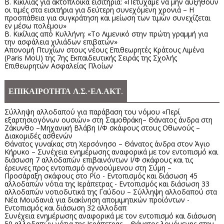
Β. Κικίλιας για ακτοπλοϊκά εισιτήρια: «Πετύχαμε να μην αυξηθούν
οι τιμές στα εισιτήρια για δεύτερη συνεχόμενη χρονιά – Η
προσπάθεια για συγκράτηση και μείωση των τιμών συνεχίζεται
εν μέσω πολέμου»
Β. Κικίλιας από Κυλλήνη: «Το Λιμενικό στην πρώτη γραμμή για
την ασφάλεια χιλιάδων επιβατών»
Απονομή Πτυχίων στους νέους Επιθεωρητές Κράτους Λιμένα
(Paris MoU) της 7ης Εκπαιδευτικής Σειράς της Σχολής
Επιθεωρητών Ασφαλείας Πλοίων
ΕΠΙΚΑΙΡΟΤΗΤΑ Λ.Σ.-ΕΛ.ΑΚΤ.
Σύλληψη αλλοδαπού για παράβαση του νόμου «Περί
εξαρτησιογόνων ουσιών» στη Σαμοθράκη– Θάνατος άνδρα στη
Ζάκυνθο –Μηχανική Βλάβη Ι/Φ σκάφους στους Οθωνούς –
Διακομιδές ασθενών
Θάνατος γυναίκας στη Χερσόνησο – Θάνατος άνδρα στον Άγιο
Κήρυκο – Συνέχεια ενημέρωσης αναφορικά με τον εντοπισμό και
διάσωση 7 αλλοδαπών επιβαινόντων Ι/Φ σκάφους και τις
έρευνες προς εντοπισμό αγνοούμενου στη Σύμη –
Προσάραξη σκάφους στο Ρίο - Εντοπισμός και διάσωση 45
αλλοδαπών νότια της Ιεράπετρας - Εντοπισμός και διάσωση 33
αλλοδαπών νοτιοδυτικά της Γαύδου – Σύλληψη αλλοδαπού στα
Νέα Μουδανιά για διακίνηση απομιμητικών προϊόντων -
Εντοπισμός και διάσωση 32 αλλοδαπ
Συνέχεια ενημέρωσης αναφορικά με τον εντοπισμό και διάσωση
50 αλλοδαπών νότια της Ιεράπετρας – Θάνατος λουόμενης στην