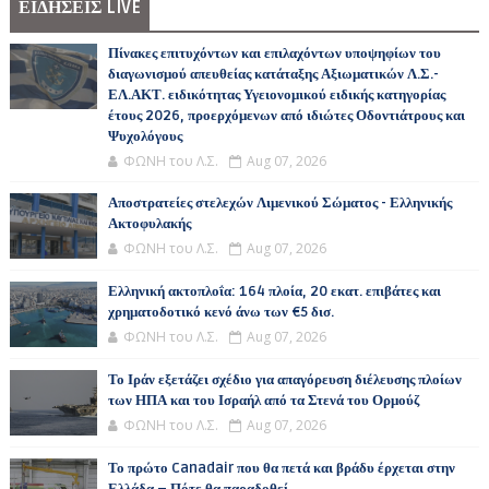
ΕΙΔΗΣΕΙΣ LIVE
Πίνακες επιτυχόντων και επιλαχόντων υποψηφίων του
διαγωνισμού απευθείας κατάταξης Αξιωματικών Λ.Σ.-
ΕΛ.ΑΚΤ. ειδικότητας Υγειονομικού ειδικής κατηγορίας
έτους 2026, προερχόμενων από ιδιώτες Οδοντιάτρους και
Ψυχολόγους
ΦΩΝΗ του Λ.Σ.
Aug 07, 2026
Αποστρατείες στελεχών Λιμενικού Σώματος - Ελληνικής
Ακτοφυλακής
ΦΩΝΗ του Λ.Σ.
Aug 07, 2026
Ελληνική ακτοπλοΐα: 164 πλοία, 20 εκατ. επιβάτες και
χρηματοδοτικό κενό άνω των €5 δισ.
ΦΩΝΗ του Λ.Σ.
Aug 07, 2026
Το Ιράν εξετάζει σχέδιο για απαγόρευση διέλευσης πλοίων
των ΗΠΑ και του Ισραήλ από τα Στενά του Ορμούζ
ΦΩΝΗ του Λ.Σ.
Aug 07, 2026
Το πρώτο Canadair που θα πετά και βράδυ έρχεται στην