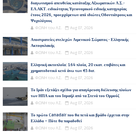
διαγωνισμού απευθείας κατάταξης Αξιωματικών Λ.Σ.-
ΕΛ.ΑΚΤ. ειδικότητας Υγειονομικού ειδικής κατηγορίας
έτους 2026, προερχόμενων από ιδιώτες Οδοντιάτρους και
Ψυχολόγους
ΦΩΝΗ του Λ.Σ.
Aug 07, 2026
Αποστρατείες στελεχών Λιμενικού Σώματος - Ελληνικής
Ακτοφυλακής
ΦΩΝΗ του Λ.Σ.
Aug 07, 2026
Ελληνική ακτοπλοΐα: 164 πλοία, 20 εκατ. επιβάτες και
χρηματοδοτικό κενό άνω των €5 δισ.
ΦΩΝΗ του Λ.Σ.
Aug 07, 2026
Το Ιράν εξετάζει σχέδιο για απαγόρευση διέλευσης πλοίων
των ΗΠΑ και του Ισραήλ από τα Στενά του Ορμούζ
ΦΩΝΗ του Λ.Σ.
Aug 07, 2026
Το πρώτο Canadair που θα πετά και βράδυ έρχεται στην
Ελλάδα – Πότε θα παραδοθεί
ΦΩΝΗ του Λ.Σ.
Aug 07, 2026