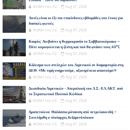
Ελλάδα – Πότε θα παραδοθεί
ΦΩΝΗ του Λ.Σ.
Aug 07, 2026
Αυτές είναι οι έξι πιο επικίνδυνες εβδομάδες του έτους για
δασικές φωτιές
ΦΩΝΗ του Λ.Σ.
Aug 07, 2026
Καιρός: Ανεβαίνει η θερμοκρασία το Σαββατοκύριακο –
Πότε κορυφώνεται η ζέστη και πού θα φτάσει τους 40°C
ΦΩΝΗ του Λ.Σ.
Aug 07, 2026
Κάλεσμα των στελεχών του Λιμενικού σε διαμαρτυρία στη
ΔΕΘ: «Με τιμή υπηρετούμε, αξιοπρέπεια απαιτούμε!»
ΦΩΝΗ του Λ.Σ.
Aug 07, 2026
Δωσιδικία Λιμενικών - Απεμπλοκή του Λ.Σ.-ΕΛ.ΑΚΤ. από
το Στρατιωτικό Ποινικό Κώδικα
ΦΩΝΗ του Λ.Σ.
Aug 07, 2026
Δραπετσώνα: Θαλάσσια ρύπανση από πετρελαιοειδή –
Συνελήφθη ο πλοίαρχος δεξαμενόπλοιου
ΦΩΝΗ του Λ.Σ.
Aug 07, 2026