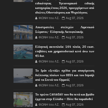
ειδικότητας Υγειονομικού ειδικής
κατηγορίας έτους 2026, προερχόμενων από
ιδιώτες Οδοντιάτρους και Ψυχολόγους
ΦΩΝΗ του Λ.Σ.
Aug 07, 2026
Αποστρατείες στελεχών Λιμενικού
Σώματος - Ελληνικής Ακτοφυλακής
ΦΩΝΗ του Λ.Σ.
Aug 07, 2026
Ελληνική ακτοπλοΐα: 164 πλοία, 20 εκατ.
επιβάτες και χρηματοδοτικό κενό άνω των
€5 δισ.
ΦΩΝΗ του Λ.Σ.
Aug 07, 2026
Το Ιράν εξετάζει σχέδιο για απαγόρευση
διέλευσης πλοίων των ΗΠΑ και του Ισραήλ
από τα Στενά του Ορμούζ
ΦΩΝΗ του Λ.Σ.
Aug 07, 2026
Το πρώτο Canadair που θα πετά και βράδυ
έρχεται στην Ελλάδα – Πότε θα παραδοθεί
ΦΩΝΗ του Λ.Σ.
Aug 07, 2026