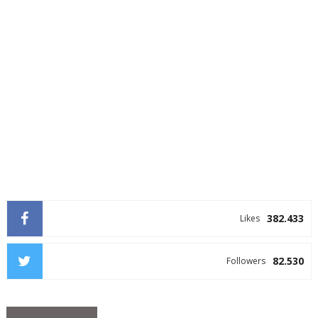
382.433
Likes
82.530
Followers