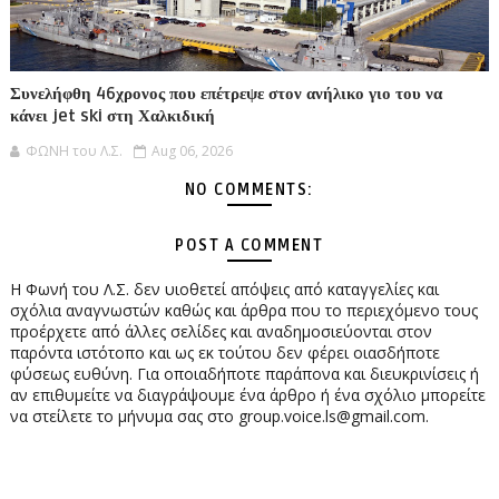
Συνελήφθη 46χρονος που επέτρεψε στον ανήλικο γιο του να
κάνει jet ski στη Χαλκιδική
ΦΩΝΗ του Λ.Σ.
Aug 06, 2026
NO COMMENTS:
POST A COMMENT
Η Φωνή του Λ.Σ. δεν υιοθετεί απόψεις από καταγγελίες και
σχόλια αναγνωστών καθώς και άρθρα που το περιεχόμενο τους
προέρχετε από άλλες σελίδες και αναδημοσιεύονται στον
παρόντα ιστότοπο και ως εκ τούτου δεν φέρει οιασδήποτε
φύσεως ευθύνη. Για οποιαδήποτε παράπονα και διευκρινίσεις ή
αν επιθυμείτε να διαγράψουμε ένα άρθρο ή ένα σχόλιο μπορείτε
να στείλετε το μήνυμα σας στο group.voice.ls@gmail.com.