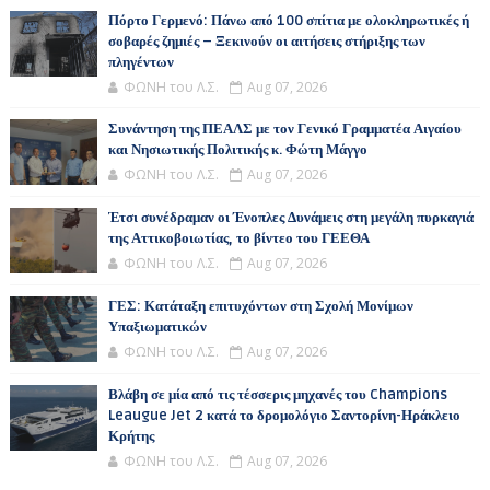
Πόρτο Γερμενό: Πάνω από 100 σπίτια με ολοκληρωτικές ή
σοβαρές ζημιές – Ξεκινούν οι αιτήσεις στήριξης των
πληγέντων
ΦΩΝΗ του Λ.Σ.
Aug 07, 2026
Συνάντηση της ΠΕΑΛΣ με τον Γενικό Γραμματέα Αιγαίου
και Νησιωτικής Πολιτικής κ. Φώτη Μάγγο
ΦΩΝΗ του Λ.Σ.
Aug 07, 2026
Έτσι συνέδραμαν οι Ένοπλες Δυνάμεις στη μεγάλη πυρκαγιά
της Αττικοβοιωτίας, το βίντεο του ΓΕΕΘΑ
ΦΩΝΗ του Λ.Σ.
Aug 07, 2026
ΓΕΣ: Κατάταξη επιτυχόντων στη Σχολή Μονίμων
Υπαξιωματικών
ΦΩΝΗ του Λ.Σ.
Aug 07, 2026
Βλάβη σε μία από τις τέσσερις μηχανές του Champions
Leaugue Jet 2 κατά το δρομολόγιο Σαντορίνη-Ηράκλειο
Κρήτης
ΦΩΝΗ του Λ.Σ.
Aug 07, 2026