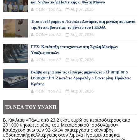
και Νησιωτικής Πολιτικής κ. Φώτη Μάγγο
ΦΩΝΗ του Λ.Σ.
Aug 07, 2026
Έτσι συνέδραμαν οι Ένοπλες Δυνάμεις στη μεγάλη πυρκαγιά
της Αττικοβοιωτίας, το βίντεο του ΓΕΕΘΑ
ΦΩΝΗ του Λ.Σ.
Aug 07, 2026
ΓΕΣ: Κατάταξη επιτυχόντων στη Σχολή Μονίμων
Υπαξιωματικών
ΦΩΝΗ του Λ.Σ.
Aug 07, 2026
Βλάβη σε μία από τις τέσσερις μηχανές του Champions
Leaugue Jet 2 κατά το δρομολόγιο Σαντορίνη-Ηράκλειο
Κρήτης
ΦΩΝΗ του Λ.Σ.
Aug 07, 2026
ΤΑ ΝΕΑ ΤΟΥ ΥΝΑΝΠ
Β. Κικίλιας: «Πάνω από 23,2 εκατ. ευρώ σε περισσότερους από
281.000 νησιώτες μέσω του Μεταφορικού Ισοδυνάμου»
Κατάσχεση άνω των 92 κιλών ακατέργαστης κάνναβης
υδροπονικής καλλιέργειας στον λιμένα Ηγουμενίτσας και
σύλληψη ημεδαπού για εισαγωγή και μεταφορά ναρκωτικών