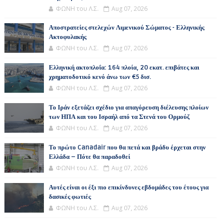
ΦΩΝΗ του Λ.Σ.
Aug 07, 2026
Αποστρατείες στελεχών Λιμενικού Σώματος - Ελληνικής
Ακτοφυλακής
ΦΩΝΗ του Λ.Σ.
Aug 07, 2026
Ελληνική ακτοπλοΐα: 164 πλοία, 20 εκατ. επιβάτες και
χρηματοδοτικό κενό άνω των €5 δισ.
ΦΩΝΗ του Λ.Σ.
Aug 07, 2026
Το Ιράν εξετάζει σχέδιο για απαγόρευση διέλευσης πλοίων
των ΗΠΑ και του Ισραήλ από τα Στενά του Ορμούζ
ΦΩΝΗ του Λ.Σ.
Aug 07, 2026
Το πρώτο Canadair που θα πετά και βράδυ έρχεται στην
Ελλάδα – Πότε θα παραδοθεί
ΦΩΝΗ του Λ.Σ.
Aug 07, 2026
Αυτές είναι οι έξι πιο επικίνδυνες εβδομάδες του έτους για
δασικές φωτιές
ΦΩΝΗ του Λ.Σ.
Aug 07, 2026