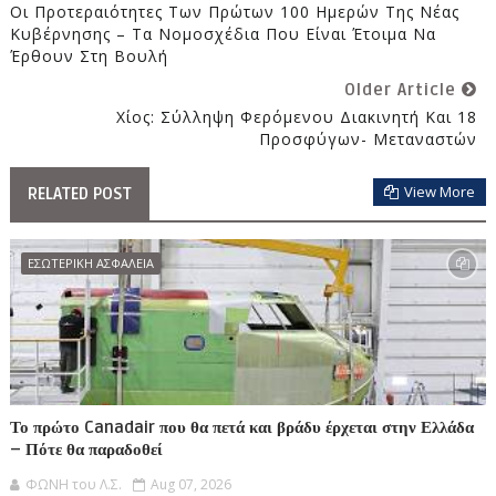
Οι Προτεραιότητες Των Πρώτων 100 Ημερών Της Νέας
Κυβέρνησης – Τα Νομοσχέδια Που Είναι Έτοιμα Να
Έρθουν Στη Βουλή
Older Article
Χίος: Σύλληψη Φερόμενου Διακινητή Και 18
Προσφύγων- Μεταναστών
View More
RELATED POST
ΕΣΩΤΕΡΙΚΗ ΑΣΦΑΛΕΙΑ
Το πρώτο Canadair που θα πετά και βράδυ έρχεται στην Ελλάδα
– Πότε θα παραδοθεί
ΦΩΝΗ του Λ.Σ.
Aug 07, 2026