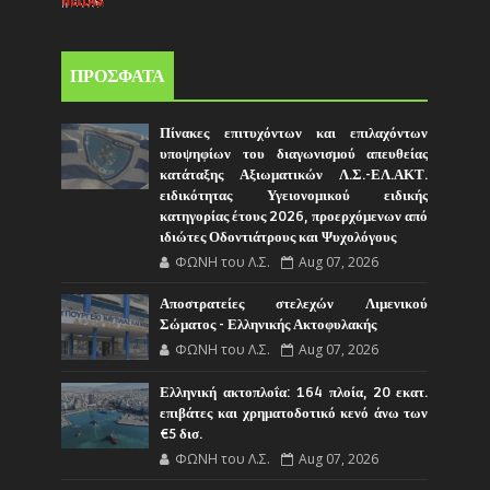
ΠΡΟΣΦΑΤΑ
Πίνακες επιτυχόντων και επιλαχόντων
υποψηφίων του διαγωνισμού απευθείας
κατάταξης Αξιωματικών Λ.Σ.-ΕΛ.ΑΚΤ.
ειδικότητας Υγειονομικού ειδικής
κατηγορίας έτους 2026, προερχόμενων από
ιδιώτες Οδοντιάτρους και Ψυχολόγους
ΦΩΝΗ του Λ.Σ.
Aug 07, 2026
Αποστρατείες στελεχών Λιμενικού
Σώματος - Ελληνικής Ακτοφυλακής
ΦΩΝΗ του Λ.Σ.
Aug 07, 2026
Ελληνική ακτοπλοΐα: 164 πλοία, 20 εκατ.
επιβάτες και χρηματοδοτικό κενό άνω των
€5 δισ.
ΦΩΝΗ του Λ.Σ.
Aug 07, 2026