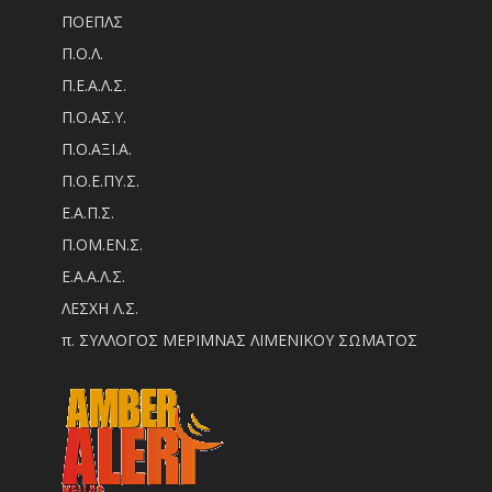
ΠΟΕΠΛΣ
Π.Ο.Λ.
Π.Ε.Α.Λ.Σ.
Π.Ο.ΑΣ.Υ.
Π.Ο.ΑΞΙ.Α.
Π.Ο.Ε.ΠΥ.Σ.
Ε.Α.Π.Σ.
Π.ΟM.EN.Σ.
Ε.Α.Α.Λ.Σ.
ΛΕΣΧΗ Λ.Σ.
π. ΣΥΛΛΟΓΟΣ ΜΕΡΙΜΝΑΣ ΛΙΜΕΝΙΚΟΥ ΣΩΜΑΤΟΣ