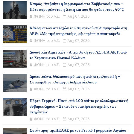
Καιρός: Ανεβαίνει η θερμοκρασία το Σαββατοκύριακο –
Πότε κορυφώνεται η ζέστη και πού θα φτάσει τους 40°C
ΦΩΝΗ του Λ.Σ.
Aug 07, 2026
Κάλεσμα των στελεχών του Λιμενικού σε διαμαρτυρία στη
ΔΕΘ: «Με τιμή υπηρετούμε, αξιοπρέπεια απαιτούμε!»
ΦΩΝΗ του Λ.Σ.
Aug 07, 2026
Δωσιδικία Λιμενικών - Απεμπλοκή του Λ.Σ.-ΕΛ.ΑΚΤ. από
το Στρατιωτικό Ποινικό Κώδικα
ΦΩΝΗ του Λ.Σ.
Aug 07, 2026
Δραπετσώνα: Θαλάσσια ρύπανση από πετρελαιοειδή –
Συνελήφθη ο πλοίαρχος δεξαμενόπλοιου
ΦΩΝΗ του Λ.Σ.
Aug 07, 2026
Πόρτο Γερμενό: Πάνω από 100 σπίτια με ολοκληρωτικές ή
σοβαρές ζημιές – Ξεκινούν οι αιτήσεις στήριξης των
πληγέντων
ΦΩΝΗ του Λ.Σ.
Aug 07, 2026
Συνάντηση της ΠΕΑΛΣ με τον Γενικό Γραμματέα Αιγαίου