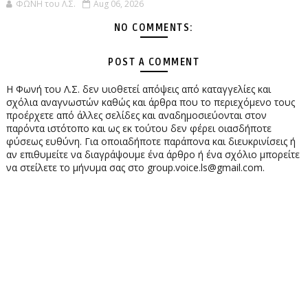
ΦΩΝΗ του Λ.Σ.
Aug 06, 2026
NO COMMENTS:
POST A COMMENT
Η Φωνή του Λ.Σ. δεν υιοθετεί απόψεις από καταγγελίες και
σχόλια αναγνωστών καθώς και άρθρα που το περιεχόμενο τους
προέρχετε από άλλες σελίδες και αναδημοσιεύονται στον
παρόντα ιστότοπο και ως εκ τούτου δεν φέρει οιασδήποτε
φύσεως ευθύνη. Για οποιαδήποτε παράπονα και διευκρινίσεις ή
αν επιθυμείτε να διαγράψουμε ένα άρθρο ή ένα σχόλιο μπορείτε
να στείλετε το μήνυμα σας στο group.voice.ls@gmail.com.