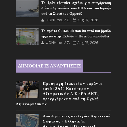
Το Ιράν εξετάζει σχέδιο για απαγόρευση
διέλευσης πλοίων των ΗΠΑ και του Ισραήλ
από τα Στενά του Ορμούζ
ΦΩΝΗ του Λ.Σ.
Aug 07, 2026
Το πρώτο Canadair που θα πετά και βράδυ
έρχεται στην Ελλάδα – Πότε θα παραδοθεί
ΦΩΝΗ του Λ.Σ.
Aug 07, 2026
ΔΗΜΟΦΙΛΕΊΣ ΑΝΑΡΤΉΣΕΙΣ
Προαγωγή διακοσίων σαράντα
επτά (247) Κατώτερων
Αξιωματικών Λ.Σ.-ΕΛ.ΑΚΤ.,
προερχόμενων από τη Σχολή
Λιμενοφυλάκων
Αποστρατείες στελεχών Λιμενικού
Σώματος - Ελληνικής
Ακτοφυλακής (Πλωτάρχες)