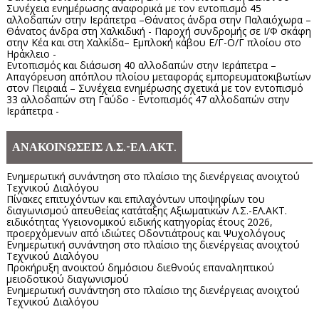
Συνέχεια ενημέρωσης αναφορικά με τον εντοπισμό 45
αλλοδαπών στην Ιεράπετρα –Θάνατος άνδρα στην Παλαιόχωρα –
Θάνατος άνδρα στη Χαλκιδική - Παροχή συνδρομής σε Ι/Φ σκάφη
στην Κέα και στη Χαλκίδα– Εμπλοκή κάβου Ε/Γ-Ο/Γ πλοίου στο
Ηράκλειο -
Εντοπισμός και διάσωση 40 αλλοδαπών στην Ιεράπετρα –
Απαγόρευση απόπλου πλοίου μεταφοράς εμπορευματοκιβωτίων
στον Πειραιά – Συνέχεια ενημέρωσης σχετικά με τον εντοπισμό
33 αλλοδαπών στη Γαύδο - Εντοπισμός 47 αλλοδαπών στην
Ιεράπετρα -
ΑΝΑΚΟΙΝΩΣΕΙΣ Λ.Σ.-ΕΛ.ΑΚΤ.
Ενημερωτική συνάντηση στο πλαίσιο της διενέργειας ανοιχτού
Τεχνικού Διαλόγου
Πίνακες επιτυχόντων και επιλαχόντων υποψηφίων του
διαγωνισμού απευθείας κατάταξης Αξιωματικών Λ.Σ.-ΕΛ.ΑΚΤ.
ειδικότητας Υγειονομικού ειδικής κατηγορίας έτους 2026,
προερχόμενων από ιδιώτες Οδοντιάτρους και Ψυχολόγους
Ενημερωτική συνάντηση στο πλαίσιο της διενέργειας ανοιχτού
Τεχνικού Διαλόγου
Προκήρυξη ανοικτού δημόσιου διεθνούς επαναληπτικού
μειοδοτικού διαγωνισμού
Ενημερωτική συνάντηση στο πλαίσιο της διενέργειας ανοιχτού
Τεχνικού Διαλόγου