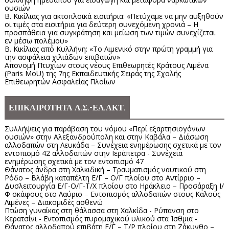
ουσιών
Β. Κικίλιας για ακτοπλοϊκά εισιτήρια: «Πετύχαμε να μην αυξηθούν
οι τιμές στα εισιτήρια για δεύτερη συνεχόμενη χρονιά – Η
προσπάθεια για συγκράτηση και μείωση των τιμών συνεχίζεται
εν μέσω πολέμου»
Β. Κικίλιας από Κυλλήνη: «Το Λιμενικό στην πρώτη γραμμή για
την ασφάλεια χιλιάδων επιβατών»
Απονομή Πτυχίων στους νέους Επιθεωρητές Κράτους Λιμένα
(Paris MoU) της 7ης Εκπαιδευτικής Σειράς της Σχολής
Επιθεωρητών Ασφαλείας Πλοίων
ΕΠΙΚΑΙΡΟΤΗΤΑ Λ.Σ.-ΕΛ.ΑΚΤ.
Συλλήψεις για παράβαση του νόμου «Περί εξαρτησιογόνων
ουσιών» στην Αλεξανδρούπολη και στην Καβάλα – Διάσωση
αλλοδαπών στη Λευκάδα – Συνέχεια ενημέρωσης σχετικά με τον
εντοπισμό 42 αλλοδαπών στην Ιεράπετρα - Συνέχεια
ενημέρωσης σχετικά με τον εντοπισμό 47
Θάνατος άνδρα στη Χαλκιδική – Τραυματισμός ναυτικού στη
Ρόδο – Βλάβη καταπέλτη Ε/Γ – Ο/Γ πλοίου στο Αντίρριο –
Δυσλειτουργία Ε/Γ-Ο/Γ-Τ/Χ πλοίου στο Ηράκλειο – Προσάραξη Ι/
Φ σκάφους στο Λαύριο – Εντοπισμός αλλοδαπών στους Καλούς
Λιμένες – Διακομιδές ασθενώ
Πτώση γυναίκας στη θάλασσα στη Χαλκίδα - Ρύπανση στο
Κερατσίνι - Εντοπισμός πυρομαχικού υλικού στα Ίσθμια -
Θάνατος αλλοδαπού επιβάτη Ε/Γ – Τ/Ρ πλοίου στη Ζάκυνθο –