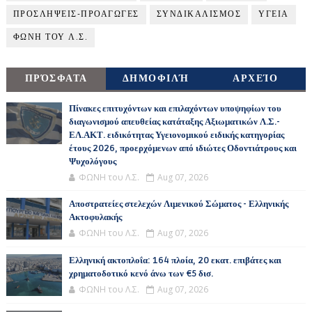
ΠΡΟΣΛΗΨΕΙΣ-ΠΡΟΑΓΩΓΕΣ
ΣΥΝΔΙΚΑΛΙΣΜΟΣ
ΥΓΕΙΑ
ΦΩΝΗ ΤΟΥ Λ.Σ.
ΠΡΌΣΦΑΤΑ
ΔΗΜΟΦΙΛΉ
ΑΡΧΕΊΟ
Πίνακες επιτυχόντων και επιλαχόντων υποψηφίων του
διαγωνισμού απευθείας κατάταξης Αξιωματικών Λ.Σ.-
ΕΛ.ΑΚΤ. ειδικότητας Υγειονομικού ειδικής κατηγορίας
έτους 2026, προερχόμενων από ιδιώτες Οδοντιάτρους και
Ψυχολόγους
ΦΩΝΗ του Λ.Σ.
Aug 07, 2026
Αποστρατείες στελεχών Λιμενικού Σώματος - Ελληνικής
Ακτοφυλακής
ΦΩΝΗ του Λ.Σ.
Aug 07, 2026
Ελληνική ακτοπλοΐα: 164 πλοία, 20 εκατ. επιβάτες και
χρηματοδοτικό κενό άνω των €5 δισ.
ΦΩΝΗ του Λ.Σ.
Aug 07, 2026