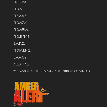
ΠΟΕΠΛΣ
Π.Ο.Λ.
Π.Ε.Α.Λ.Σ.
Π.Ο.ΑΣ.Υ.
Π.Ο.ΑΞΙ.Α.
Π.Ο.Ε.ΠΥ.Σ.
Ε.Α.Π.Σ.
Π.ΟM.EN.Σ.
Ε.Α.Α.Λ.Σ.
ΛΕΣΧΗ Λ.Σ.
π. ΣΥΛΛΟΓΟΣ ΜΕΡΙΜΝΑΣ ΛΙΜΕΝΙΚΟΥ ΣΩΜΑΤΟΣ