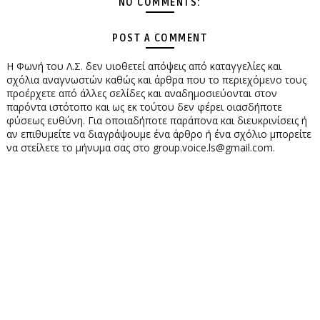
NO COMMENTS:
POST A COMMENT
Η Φωνή του Λ.Σ. δεν υιοθετεί απόψεις από καταγγελίες και
σχόλια αναγνωστών καθώς και άρθρα που το περιεχόμενο τους
προέρχετε από άλλες σελίδες και αναδημοσιεύονται στον
παρόντα ιστότοπο και ως εκ τούτου δεν φέρει οιασδήποτε
φύσεως ευθύνη. Για οποιαδήποτε παράπονα και διευκρινίσεις ή
αν επιθυμείτε να διαγράψουμε ένα άρθρο ή ένα σχόλιο μπορείτε
να στείλετε το μήνυμα σας στο group.voice.ls@gmail.com.