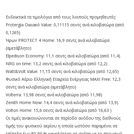
Ενδεικτικά τα τιμολόγια από τους λοιπούς προμηθευτές:
Protergia Οικιακό Value: 0,11115 σεντς ανά κιλοβατώρα (από
0,1265)
Ήρων PROTECT 4 Home: 16,9 σεντς ανά κιλοβατώρα
(αμετάβλητο)
Elpedison Economy: 11,1 σεντς ανά κιλοβατώρα (από 11,4)
NRG on time: 13,2 σεντς ανά κιλοβατώρα (από 12,2)
Watt&Volt Value: 11,15 σεντς ανά κιλοβατώρα (από 12,65)
Φυσικό Αέριο Ελληνική Εταιρεία Ενέργειας MAXI Free: 12,3
σεντς ανά κιλοβατώρα (αμετάβλητο)
Volterra: 13,98 σεντς ανά κιλοβατώρα (από 11,98)
Zenith Home Now: 14,4 σεντς ανά κιλοβατώρα (από 13,9)
Volton Home: 15,6 σεντς ανά κιλοβατώρα (από 16,63 )
Οι τιμές ανακοινώνονται σε περίοδο ανόδου της διεθνούς
τιμής του φυσικού αερίου η οποία ωστόσο παραμένει σε
επίπεδα έως 80-90 % χαμηλότερη σε σχέση με το περυσινό