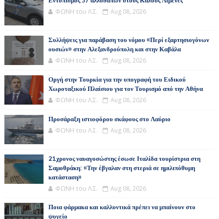
Εντοπισμός 57 αλλοδαπών στους Καλούς Λιμένες
ΦΩΝΗ του Λ.Σ.
Aug 08, 2026
Συλλήψεις για παράβαση του νόμου «Περί εξαρτησιογόνων
ουσιών» στην Αλεξανδρούπολη και στην Καβάλα
ΦΩΝΗ του Λ.Σ.
Aug 08, 2026
Οργή στην Τουρκία για την υπογραφή του Ειδικού
Χωροταξικού Πλαίσιου για τον Τουρισμό από την Αθήνα
ΦΩΝΗ του Λ.Σ.
Aug 08, 2026
Προσάραξη ιστιοφόρου σκάφους στο Λαύριο
ΦΩΝΗ του Λ.Σ.
Aug 08, 2026
21χρονος ναυαγοσώστης έσωσε Ιταλίδα τουρίστρια στη
Σαμοθράκη: «Την έβγαλαν στη στεριά σε ημιλιπόθυμη
κατάσταση»
ΦΩΝΗ του Λ.Σ.
Aug 08, 2026
Ποια φάρμακα και καλλυντικά πρέπει να μπαίνουν στο
ψυγείο