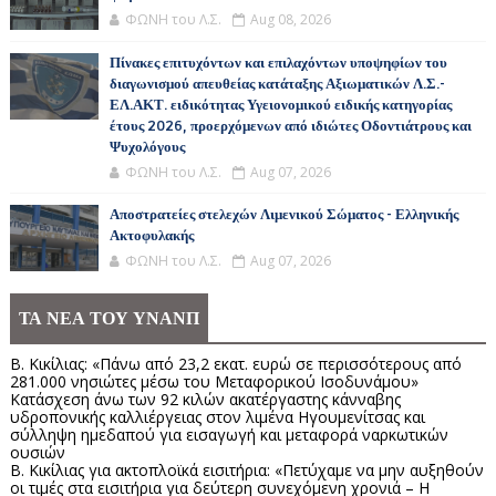
ΦΩΝΗ του Λ.Σ.
Aug 08, 2026
Πίνακες επιτυχόντων και επιλαχόντων υποψηφίων του
διαγωνισμού απευθείας κατάταξης Αξιωματικών Λ.Σ.-
ΕΛ.ΑΚΤ. ειδικότητας Υγειονομικού ειδικής κατηγορίας
έτους 2026, προερχόμενων από ιδιώτες Οδοντιάτρους και
Ψυχολόγους
ΦΩΝΗ του Λ.Σ.
Aug 07, 2026
Αποστρατείες στελεχών Λιμενικού Σώματος - Ελληνικής
Ακτοφυλακής
ΦΩΝΗ του Λ.Σ.
Aug 07, 2026
ΤΑ ΝΕΑ ΤΟΥ ΥΝΑΝΠ
Β. Κικίλιας: «Πάνω από 23,2 εκατ. ευρώ σε περισσότερους από
281.000 νησιώτες μέσω του Μεταφορικού Ισοδυνάμου»
Κατάσχεση άνω των 92 κιλών ακατέργαστης κάνναβης
υδροπονικής καλλιέργειας στον λιμένα Ηγουμενίτσας και
σύλληψη ημεδαπού για εισαγωγή και μεταφορά ναρκωτικών
ουσιών
Β. Κικίλιας για ακτοπλοϊκά εισιτήρια: «Πετύχαμε να μην αυξηθούν
οι τιμές στα εισιτήρια για δεύτερη συνεχόμενη χρονιά – Η