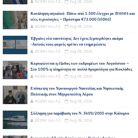
ΦΩΝΗ του Λ.Σ.
Aug 08, 2026
Κατάληψη αιγιαλού: Πάνω από 1.500 έλεγχοι με drones και
νέες τεχνολογίες – Πρόστιμα €73.000 (video)
ΦΩΝΗ του Λ.Σ.
Aug 08, 2026
Έβγαλες νέα ταυτότητα; Δεν έχεις ξεμπερδέψει ακόμα
-Αυτούς τους φορείς πρέπει να ενημερώσεις
ΦΩΝΗ του Λ.Σ.
Aug 08, 2026
Κορυφώνεται η έξοδος των εκδρομέων του Αυγούστου –
Στο 100% η πληρότητα σε πολλά δρομολόγια για Κυκλάδες
ΦΩΝΗ του Λ.Σ.
Aug 08, 2026
Επίσκεψη του Υφυπουργού Ναυτιλίας και Νησιωτικής
Πολιτικής στον Μητροπολίτη Λέρου
ΦΩΝΗ του Λ.Σ.
Aug 08, 2026
Σύλληψη για παράβαση του Ν. 3409/2005 στην Κάλυμνο
ΦΩΝΗ του Λ.Σ.
Aug 08, 2026