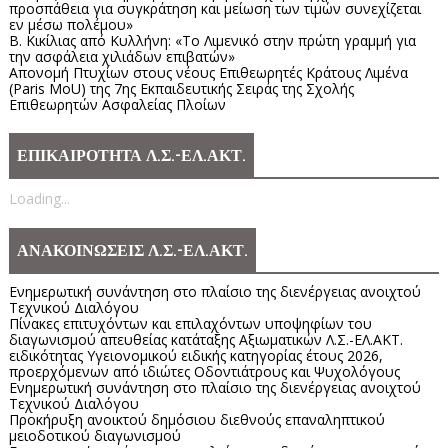
προσπάθεια για συγκράτηση και μείωση των τιμών συνεχίζεται
εν μέσω πολέμου»
Β. Κικίλιας από Κυλλήνη: «Το Λιμενικό στην πρώτη γραμμή για
την ασφάλεια χιλιάδων επιβατών»
Απονομή Πτυχίων στους νέους Επιθεωρητές Κράτους Λιμένα
(Paris MoU) της 7ης Εκπαιδευτικής Σειράς της Σχολής
Επιθεωρητών Ασφαλείας Πλοίων
ΕΠΙΚΑΙΡΟΤΗΤΑ Λ.Σ.-ΕΛ.ΑΚΤ.
Loading...
ΑΝΑΚΟΙΝΩΣΕΙΣ Λ.Σ.-ΕΛ.ΑΚΤ.
Ενημερωτική συνάντηση στο πλαίσιο της διενέργειας ανοιχτού
Τεχνικού Διαλόγου
Πίνακες επιτυχόντων και επιλαχόντων υποψηφίων του
διαγωνισμού απευθείας κατάταξης Αξιωματικών Λ.Σ.-ΕΛ.ΑΚΤ.
ειδικότητας Υγειονομικού ειδικής κατηγορίας έτους 2026,
προερχόμενων από ιδιώτες Οδοντιάτρους και Ψυχολόγους
Ενημερωτική συνάντηση στο πλαίσιο της διενέργειας ανοιχτού
Τεχνικού Διαλόγου
Προκήρυξη ανοικτού δημόσιου διεθνούς επαναληπτικού
μειοδοτικού διαγωνισμού