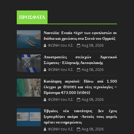
ΠΡΟΣΦΑΤΑ
Ναυτιλία: Ενιαίο «όχι» των εφοπλιστών σε
διόδια και χρεώσεις στα Στενά του Ορμούζ
ΦΩΝΗ του Λ.Σ.
Aug 08, 2026
Αποστρατείες στελεχών Λιμενικού
Σώματος - Ελληνικής Ακτοφυλακής
ΦΩΝΗ του Λ.Σ.
Aug 08, 2026
Κατάληψη αιγιαλού: Πάνω από 1.500
έλεγχοι με drones και νέες τεχνολογίες –
Πρόστιμα €73.000 (video)
ΦΩΝΗ του Λ.Σ.
Aug 08, 2026
Έβγαλες νέα ταυτότητα; Δεν έχεις
ξεμπερδέψει ακόμα -Αυτούς τους φορείς
πρέπει να ενημερώσεις
ΦΩΝΗ του Λ.Σ.
Aug 08, 2026