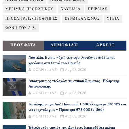
ΜΕΡΙΜΝΑ ΠΡΟΣΩΠΙΚΟΥ
ΝΑΥΤΙΛΙΑ
ΠΕΙΡΑΙΑΣ
ΠΡΟΣΛΗΨΕΙΣ-ΠΡΟΑΓΩΓΕΣ
ΣΥΝΔΙΚΑΛΙΣΜΟΣ
ΥΓΕΙΑ
ΦΩΝΗ ΤΟΥ Λ.Σ.
ΠΡΌΣΦΑΤΑ
ΔΗΜΟΦΙΛΉ
ΑΡΧΕΊΟ
Ναυτιλία: Ενιαίο «όχι» των εφοπλιστών σε διόδια και
χρεώσεις στα Στενά του Ορμούζ
ΦΩΝΗ του Λ.Σ.
Aug 08, 2026
Αποστρατείες στελεχών Λιμενικού Σώματος - Ελληνικής
Ακτοφυλακής
ΦΩΝΗ του Λ.Σ.
Aug 08, 2026
Κατάληψη αιγιαλού: Πάνω από 1.500 έλεγχοι με drones και
νέες τεχνολογίες – Πρόστιμα €73.000 (video)
ΦΩΝΗ του Λ.Σ.
Aug 08, 2026
Έβγαλες νέα ταυτότητα; Δεν έχεις ξεμπερδέψει ακόμα