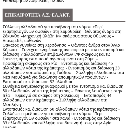
Επιθεωρητών Ασφαλείας Πλοίων
ΕΠΙΚΑΙΡΟΤΗΤΑ Λ.Σ.-ΕΛ.ΑΚΤ.
Σύλληψη αλλοδαπού για παράβαση του νόμου «Περί
εξαρτησιογόνων ουσιών» στη Σαμοθράκη– Θάνατος άνδρα στη
Ζάκυνθο –Μηχανική Βλάβη Ι/Φ σκάφους στους Οθωνούς –
Διακομιδές ασθενών
Θάνατος γυναίκας στη Χερσόνησο – Θάνατος άνδρα στον Άγιο
Κήρυκο – Συνέχεια ενημέρωσης αναφορικά με τον εντοπισμό και
διάσωση 7 αλλοδαπών επιβαινόντων Ι/Φ σκάφους και τις
έρευνες προς εντοπισμό αγνοούμενου στη Σύμη –
Προσάραξη σκάφους στο Ρίο - Εντοπισμός και διάσωση 45
αλλοδαπών νότια της Ιεράπετρας - Εντοπισμός και διάσωση 33
αλλοδαπών νοτιοδυτικά της Γαύδου – Σύλληψη αλλοδαπού στα
Νέα Μουδανιά για διακίνηση απομιμητικών προϊόντων -
Εντοπισμός και διάσωση 32 αλλοδαπ
Συνέχεια ενημέρωσης αναφορικά με τον εντοπισμό και διάσωση
50 αλλοδαπών νότια της Ιεράπετρας – Θάνατος λουόμενης στην
Ιτέα - Πυρκαγιά σε σκάφος στη Χαλκιδική – Εντοπισμός 44
αλλοδαπών στην Ιεράπετρα – Σύλληψη αλλοδαπών στη
Μυτιλήνη
Εντοπισμός και διάσωση 50 αλλοδαπών νότια της Ιεράπετρας -
Συλλήψεις ημεδαπών για παράβαση του νόμου "Περί
εξαρτησιογόνων ουσιών" στα Χανιά - Εντοπισμός και διάσωση
33 αλλοδαπών και σύλληψη του διακινητή τους στην Αγία
Γαλήνη -