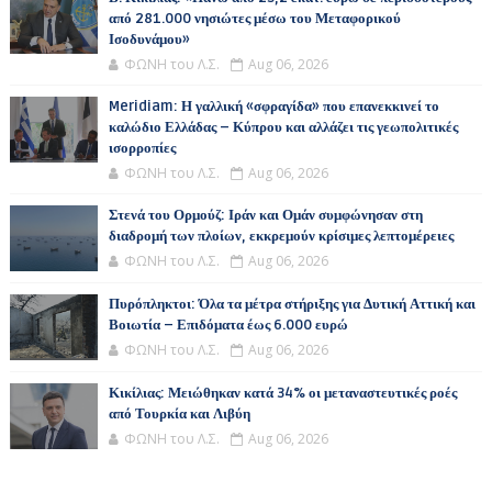
από 281.000 νησιώτες μέσω του Μεταφορικού
Ισοδυνάμου»
ΦΩΝΗ του Λ.Σ.
Aug 06, 2026
Meridiam: Η γαλλική «σφραγίδα» που επανεκκινεί το
καλώδιο Ελλάδας – Κύπρου και αλλάζει τις γεωπολιτικές
ισορροπίες
ΦΩΝΗ του Λ.Σ.
Aug 06, 2026
Στενά του Ορμούζ: Ιράν και Ομάν συμφώνησαν στη
διαδρομή των πλοίων, εκκρεμούν κρίσιμες λεπτομέρειες
ΦΩΝΗ του Λ.Σ.
Aug 06, 2026
Πυρόπληκτοι: Όλα τα μέτρα στήριξης για Δυτική Αττική και
Βοιωτία – Επιδόματα έως 6.000 ευρώ
ΦΩΝΗ του Λ.Σ.
Aug 06, 2026
Κικίλιας: Μειώθηκαν κατά 34% οι μεταναστευτικές ροές
από Τουρκία και Λιβύη
ΦΩΝΗ του Λ.Σ.
Aug 06, 2026