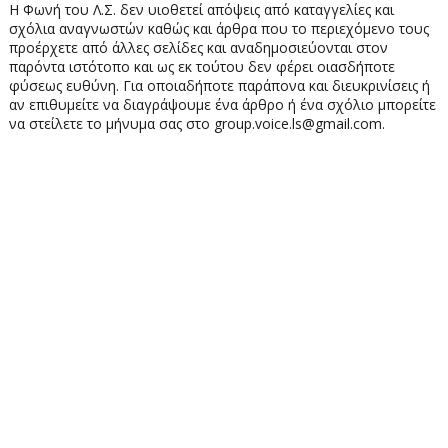
Η Φωνή του Λ.Σ. δεν υιοθετεί απόψεις από καταγγελίες και
σχόλια αναγνωστών καθώς και άρθρα που το περιεχόμενο τους
προέρχετε από άλλες σελίδες και αναδημοσιεύονται στον
παρόντα ιστότοπο και ως εκ τούτου δεν φέρει οιασδήποτε
φύσεως ευθύνη. Για οποιαδήποτε παράπονα και διευκρινίσεις ή
αν επιθυμείτε να διαγράψουμε ένα άρθρο ή ένα σχόλιο μπορείτε
να στείλετε το μήνυμα σας στο group.voice.ls@gmail.com.