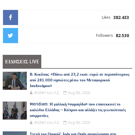
382.433
Likes
82.530
Followers
ΕΙΔΗΣΕΙΣ LIVE
Β. Κικίλιας: «Πάνω από 23,2 εκατ. ευρώ σε περισσότερους
από 281.000 νησιώτες μέσω του Μεταφορικού
Ισοδυνάμου»
ΦΩΝΗ του Λ.Σ.
Aug 06, 2026
Meridiam: Η γαλλική «σφραγίδα» που επανεκκινεί το
καλώδιο Ελλάδας – Κύπρου και αλλάζει τις γεωπολιτικές
ισορροπίες
ΦΩΝΗ του Λ.Σ.
Aug 06, 2026
Στενά του Ορμούζ: Ιράν και Ομάν συμφώνησαν στη