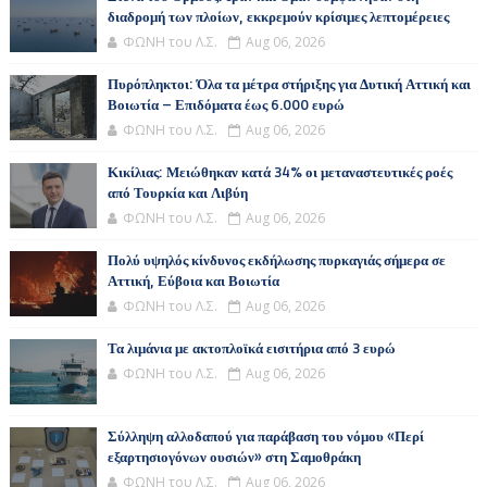
διαδρομή των πλοίων, εκκρεμούν κρίσιμες λεπτομέρειες
ΦΩΝΗ του Λ.Σ.
Aug 06, 2026
Πυρόπληκτοι: Όλα τα μέτρα στήριξης για Δυτική Αττική και
Βοιωτία – Επιδόματα έως 6.000 ευρώ
ΦΩΝΗ του Λ.Σ.
Aug 06, 2026
Κικίλιας: Μειώθηκαν κατά 34% οι μεταναστευτικές ροές
από Τουρκία και Λιβύη
ΦΩΝΗ του Λ.Σ.
Aug 06, 2026
Πολύ υψηλός κίνδυνος εκδήλωσης πυρκαγιάς σήμερα σε
Αττική, Εύβοια και Βοιωτία
ΦΩΝΗ του Λ.Σ.
Aug 06, 2026
Τα λιμάνια με ακτοπλοϊκά εισιτήρια από 3 ευρώ
ΦΩΝΗ του Λ.Σ.
Aug 06, 2026
Σύλληψη αλλοδαπού για παράβαση του νόμου «Περί
εξαρτησιογόνων ουσιών» στη Σαμοθράκη
ΦΩΝΗ του Λ.Σ.
Aug 06, 2026