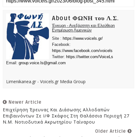
About ΦΩΝΗ του Λ.Σ.
Έγκυρη - Ανεξάρτητη και Ελεύθερη
Ενημέρωση Λιμενικών
Site :
https://www.voicels.gr/
Facebook:
https://www.facebook.com/voicels
Twitter:
https://twitter.com/VoiceLs
Email:
group.voice.ls@gmail.com
Limenikanea.gr - Voicels.gr Media Group
Newer Article
Επιχείρηση Έρευνας Και Διάσωσης Αλλοδαπών
Επιβαινόντων Σε Ι/Φ Σκάφος Στη Θαλάσσια Περιοχή 27
Ν.μ. Νοτιοδυτικά Ακρωτηρίου Ταίναρου
Older Article