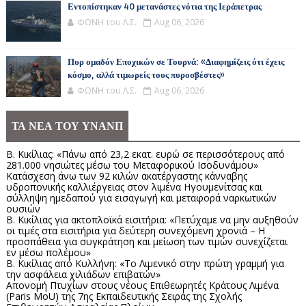
Εντοπίστηκαν 40 μετανάστες νότια της Ιεράπετρας
ΦΩΝΗ του Λ.Σ.
Aug 06, 2026
Πυρ ομαδόν Εποχικών σε Τουρνά: «Διαφημίζεις ότι έχεις
κόσμο, αλλά τιμωρείς τους πυροσβέστες»
ΦΩΝΗ του Λ.Σ.
Aug 06, 2026
ΤΑ ΝΕΑ ΤΟΥ ΥΝΑΝΠ
Β. Κικίλιας: «Πάνω από 23,2 εκατ. ευρώ σε περισσότερους από
281.000 νησιώτες μέσω του Μεταφορικού Ισοδυνάμου»
Κατάσχεση άνω των 92 κιλών ακατέργαστης κάνναβης
υδροπονικής καλλιέργειας στον λιμένα Ηγουμενίτσας και
σύλληψη ημεδαπού για εισαγωγή και μεταφορά ναρκωτικών
ουσιών
Β. Κικίλιας για ακτοπλοϊκά εισιτήρια: «Πετύχαμε να μην αυξηθούν
οι τιμές στα εισιτήρια για δεύτερη συνεχόμενη χρονιά – Η
προσπάθεια για συγκράτηση και μείωση των τιμών συνεχίζεται
εν μέσω πολέμου»
Β. Κικίλιας από Κυλλήνη: «Το Λιμενικό στην πρώτη γραμμή για
την ασφάλεια χιλιάδων επιβατών»
Απονομή Πτυχίων στους νέους Επιθεωρητές Κράτους Λιμένα
(Paris MoU) της 7ης Εκπαιδευτικής Σειράς της Σχολής