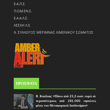
Ε.Α.Π.Σ.
Π.ΟM.EN.Σ.
Ε.Α.Α.Λ.Σ.
ΛΕΣΧΗ Λ.Σ.
π. ΣΥΛΛΟΓΟΣ ΜΕΡΙΜΝΑΣ ΛΙΜΕΝΙΚΟΥ ΣΩΜΑΤΟΣ
ΠΡΟΣΦΑΤΑ
Β. Κικίλιας: «Πάνω από 23,2 εκατ. ευρώ σε
περισσότερους από 281.000 νησιώτες
μέσω του Μεταφορικού Ισοδυνάμου»