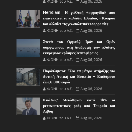
ΦΩΝΗ του Λ.Σ.
Aug 06, 2026
Meridiam: Η γαλλική «σφραγίδα» που
επανεκκινεί το καλώδιο Ελλάδας – Κύπρου
και αλλάζει τις γεωπολιτικές ισορροπίες
ΦΩΝΗ του Λ.Σ.
Aug 06, 2026
Στενά του Ορμούζ: Ιράν και Ομάν
συμφώνησαν στη διαδρομή των πλοίων,
εκκρεμούν κρίσιμες λεπτομέρειες
ΦΩΝΗ του Λ.Σ.
Aug 06, 2026
Πυρόπληκτοι: Όλα τα μέτρα στήριξης για
Δυτική Αττική και Βοιωτία – Επιδόματα
έως 6.000 ευρώ
ΦΩΝΗ του Λ.Σ.
Aug 06, 2026
Κικίλιας: Μειώθηκαν κατά 34% οι
μεταναστευτικές ροές από Τουρκία και
Λιβύη
ΦΩΝΗ του Λ.Σ.
Aug 06, 2026