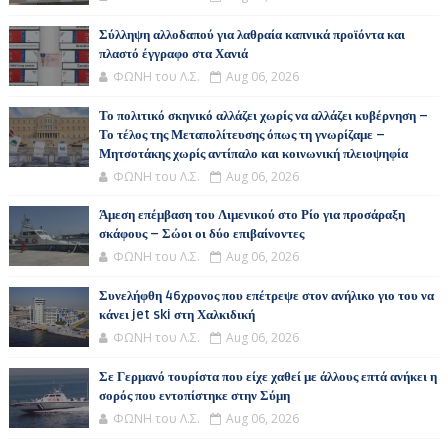
Σύλληψη αλλοδαπού για λαθραία καπνικά προϊόντα και
πλαστό έγγραφο στα Χανιά
ΦΩΝΗ του Λ.Σ.
Aug 06, 2026
Το πολιτικό σκηνικό αλλάζει χωρίς να αλλάζει κυβέρνηση –
Το τέλος της Μεταπολίτευσης όπως τη γνωρίζαμε –
Μητσοτάκης χωρίς αντίπαλο και κοινωνική πλειοψηφία
ΦΩΝΗ του Λ.Σ.
Aug 06, 2026
Άμεση επέμβαση του Λιμενικού στο Ρίο για προσάραξη
σκάφους – Σώοι οι δύο επιβαίνοντες
ΦΩΝΗ του Λ.Σ.
Aug 06, 2026
Συνελήφθη 46χρονος που επέτρεψε στον ανήλικο γιο του να
κάνει jet ski στη Χαλκιδική
ΦΩΝΗ του Λ.Σ.
Aug 06, 2026
Σε Γερμανό τουρίστα που είχε χαθεί με άλλους επτά ανήκει η
σορός που εντοπίστηκε στην Σύμη
ΦΩΝΗ του Λ.Σ.
Aug 06, 2026