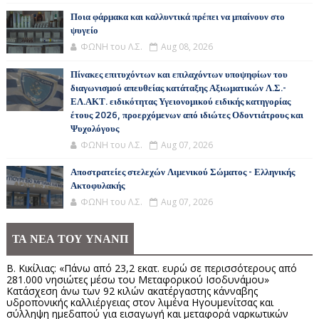
Ποια φάρμακα και καλλυντικά πρέπει να μπαίνουν στο
ψυγείο
ΦΩΝΗ του Λ.Σ.
Aug 08, 2026
Πίνακες επιτυχόντων και επιλαχόντων υποψηφίων του
διαγωνισμού απευθείας κατάταξης Αξιωματικών Λ.Σ.-
ΕΛ.ΑΚΤ. ειδικότητας Υγειονομικού ειδικής κατηγορίας
έτους 2026, προερχόμενων από ιδιώτες Οδοντιάτρους και
Ψυχολόγους
ΦΩΝΗ του Λ.Σ.
Aug 07, 2026
Αποστρατείες στελεχών Λιμενικού Σώματος - Ελληνικής
Ακτοφυλακής
ΦΩΝΗ του Λ.Σ.
Aug 07, 2026
ΤΑ ΝΕΑ ΤΟΥ ΥΝΑΝΠ
Β. Κικίλιας: «Πάνω από 23,2 εκατ. ευρώ σε περισσότερους από
281.000 νησιώτες μέσω του Μεταφορικού Ισοδυνάμου»
Κατάσχεση άνω των 92 κιλών ακατέργαστης κάνναβης
υδροπονικής καλλιέργειας στον λιμένα Ηγουμενίτσας και
σύλληψη ημεδαπού για εισαγωγή και μεταφορά ναρκωτικών