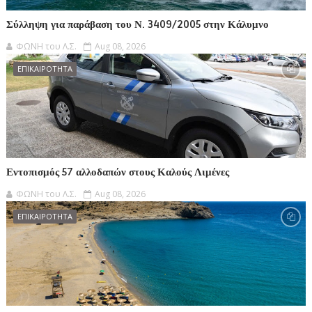
Σύλληψη για παράβαση του Ν. 3409/2005 στην Κάλυμνο
ΦΩΝΗ του Λ.Σ.
Aug 08, 2026
ΕΠΙΚΑΙΡΟΤΗΤΑ
Εντοπισμός 57 αλλοδαπών στους Καλούς Λιμένες
ΦΩΝΗ του Λ.Σ.
Aug 08, 2026
ΕΠΙΚΑΙΡΟΤΗΤΑ