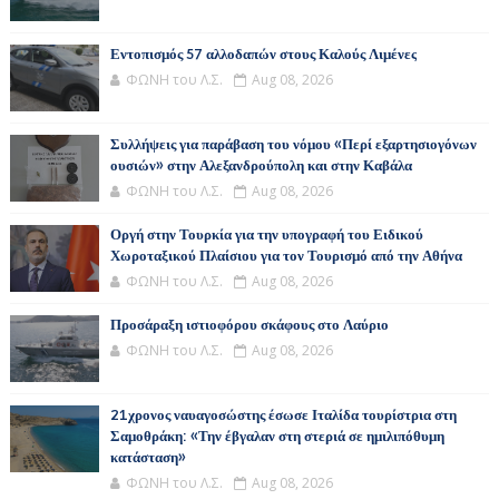
Εντοπισμός 57 αλλοδαπών στους Καλούς Λιμένες
ΦΩΝΗ του Λ.Σ.
Aug 08, 2026
Συλλήψεις για παράβαση του νόμου «Περί εξαρτησιογόνων
ουσιών» στην Αλεξανδρούπολη και στην Καβάλα
ΦΩΝΗ του Λ.Σ.
Aug 08, 2026
Οργή στην Τουρκία για την υπογραφή του Ειδικού
Χωροταξικού Πλαίσιου για τον Τουρισμό από την Αθήνα
ΦΩΝΗ του Λ.Σ.
Aug 08, 2026
Προσάραξη ιστιοφόρου σκάφους στο Λαύριο
ΦΩΝΗ του Λ.Σ.
Aug 08, 2026
21χρονος ναυαγοσώστης έσωσε Ιταλίδα τουρίστρια στη
Σαμοθράκη: «Την έβγαλαν στη στεριά σε ημιλιπόθυμη
κατάσταση»
ΦΩΝΗ του Λ.Σ.
Aug 08, 2026