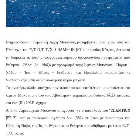
Ενημερώθηκε η Λιμενική Αρχή Μυκόνου, μεσημβρινές ώρες χθες, από τον
Πλοίαρχο του
Ε/Γ-Ο/Γ-Τ/Χ
''CHAMPION JET 2
'' σημαίας Κύπρου
, ότι κατά
τη διάρκεια εκτέλεσης προγραμμα
τισμένου δρομολογίου, προερχόμενο από
Ρέθυμνο - Θήρα - Ίο - Νάξο με προορισμό τους λιμένες Μυκόνου – Πάρου –
Νάξου – Ίου – Θήρας – Ρεθύμνου και Ηρακλείου, παρουσιάστηκε
δυσλειτουργία στη δεξιά εσωτερική κύρια μηχανή.
Το ανωτέρω πλοίο συνέχισε τον πλου του και κατέπλευσε με ασφάλεια στο
λιμένα Μυκόνου, όπου αποβιβάστηκαν τετρακόσιοι δώδεκα (412) επιβάτες
και ένα (01) Ι.Χ.Ε. όχημα.
Από
το Λιμεν
αρχείο Μυκόνου απαγορεύτηκε ο απόπλους του
''CHAMPION
JET 2
''
,
ενώ οι τριακόσιοι ογδόντα δύο (382) επιβάτες με προορισμό την
Πάρο, τη Νάξο, την Ίο, τη Θήρα και το Ρέθυμνο προωθήθηκαν με έτερα Ε/Γ-
Τ/Χ πλοία.