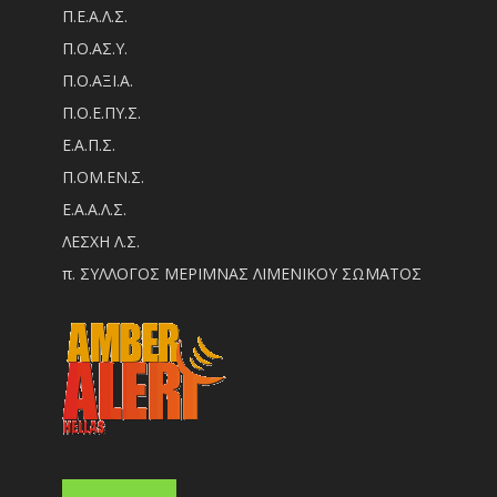
Π.Ε.Α.Λ.Σ.
Π.Ο.ΑΣ.Υ.
Π.Ο.ΑΞΙ.Α.
Π.Ο.Ε.ΠΥ.Σ.
Ε.Α.Π.Σ.
Π.ΟM.EN.Σ.
Ε.Α.Α.Λ.Σ.
ΛΕΣΧΗ Λ.Σ.
π. ΣΥΛΛΟΓΟΣ ΜΕΡΙΜΝΑΣ ΛΙΜΕΝΙΚΟΥ ΣΩΜΑΤΟΣ