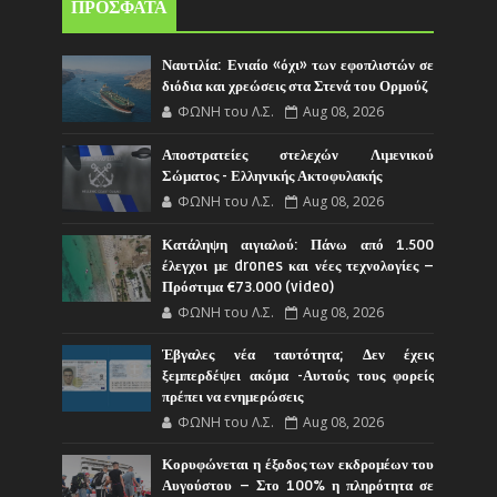
ΠΡΟΣΦΑΤΑ
Ναυτιλία: Ενιαίο «όχι» των εφοπλιστών σε
διόδια και χρεώσεις στα Στενά του Ορμούζ
ΦΩΝΗ του Λ.Σ.
Aug 08, 2026
Αποστρατείες στελεχών Λιμενικού
Σώματος - Ελληνικής Ακτοφυλακής
ΦΩΝΗ του Λ.Σ.
Aug 08, 2026
Κατάληψη αιγιαλού: Πάνω από 1.500
έλεγχοι με drones και νέες τεχνολογίες –
Πρόστιμα €73.000 (video)
ΦΩΝΗ του Λ.Σ.
Aug 08, 2026
Έβγαλες νέα ταυτότητα; Δεν έχεις
ξεμπερδέψει ακόμα -Αυτούς τους φορείς
πρέπει να ενημερώσεις
ΦΩΝΗ του Λ.Σ.
Aug 08, 2026
Κορυφώνεται η έξοδος των εκδρομέων του
Αυγούστου – Στο 100% η πληρότητα σε