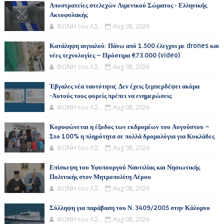
Αποστρατείες στελεχών Λιμενικού Σώματος - Ελληνικής
Ακτοφυλακής
ΦΩΝΗ του Λ.Σ.
Aug 08, 2026
Κατάληψη αιγιαλού: Πάνω από 1.500 έλεγχοι με drones και
νέες τεχνολογίες – Πρόστιμα €73.000 (video)
ΦΩΝΗ του Λ.Σ.
Aug 08, 2026
Έβγαλες νέα ταυτότητα; Δεν έχεις ξεμπερδέψει ακόμα
-Αυτούς τους φορείς πρέπει να ενημερώσεις
ΦΩΝΗ του Λ.Σ.
Aug 08, 2026
Κορυφώνεται η έξοδος των εκδρομέων του Αυγούστου –
Στο 100% η πληρότητα σε πολλά δρομολόγια για Κυκλάδες
ΦΩΝΗ του Λ.Σ.
Aug 08, 2026
Επίσκεψη του Υφυπουργού Ναυτιλίας και Νησιωτικής
Πολιτικής στον Μητροπολίτη Λέρου
ΦΩΝΗ του Λ.Σ.
Aug 08, 2026
Σύλληψη για παράβαση του Ν. 3409/2005 στην Κάλυμνο
ΦΩΝΗ του Λ.Σ.
Aug 08, 2026