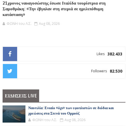
21χρονος ναυαγοσώστης έσωσε Ιταλίδα τουρίστρια στη
Σαμοθράκη: «Την έβγαλαν στη στεριά σε ημιλιπόθυμη
κατάσταση»
ΦΩΝΗ του Λ.Σ.
Aug 08, 2026
382.433
Likes
82.530
Followers
ΕΙΔΗΣΕΙΣ LIVE
Ναυτιλία: Ενιαίο «όχι» των εφοπλιστών σε διόδια και
χρεώσεις στα Στενά του Ορμούζ
ΦΩΝΗ του Λ.Σ.
Aug 08, 2026