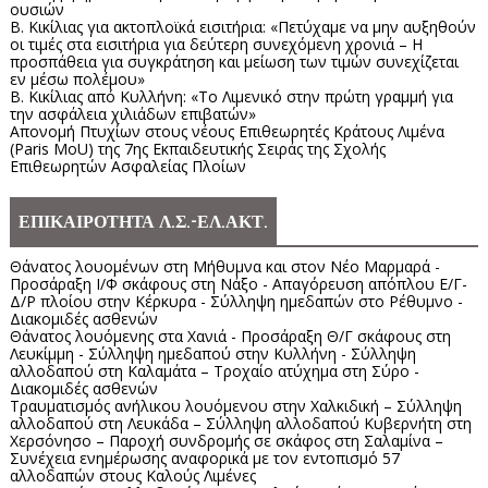
ουσιών
Β. Κικίλιας για ακτοπλοϊκά εισιτήρια: «Πετύχαμε να μην αυξηθούν
οι τιμές στα εισιτήρια για δεύτερη συνεχόμενη χρονιά – Η
προσπάθεια για συγκράτηση και μείωση των τιμών συνεχίζεται
εν μέσω πολέμου»
Β. Κικίλιας από Κυλλήνη: «Το Λιμενικό στην πρώτη γραμμή για
την ασφάλεια χιλιάδων επιβατών»
Απονομή Πτυχίων στους νέους Επιθεωρητές Κράτους Λιμένα
(Paris MoU) της 7ης Εκπαιδευτικής Σειράς της Σχολής
Επιθεωρητών Ασφαλείας Πλοίων
ΕΠΙΚΑΙΡΟΤΗΤΑ Λ.Σ.-ΕΛ.ΑΚΤ.
Θάνατος λουομένων στη Μήθυμνα και στον Νέο Μαρμαρά -
Προσάραξη Ι/Φ σκάφους στη Νάξο - Απαγόρευση απόπλου Ε/Γ-
Δ/Ρ πλοίου στην Κέρκυρα - Σύλληψη ημεδαπών στο Ρέθυμνο -
Διακομιδές ασθενών
Θάνατος λουόμενης στα Χανιά - Προσάραξη Θ/Γ σκάφους στη
Λευκίμμη - Σύλληψη ημεδαπού στην Κυλλήνη - Σύλληψη
αλλοδαπού στη Καλαμάτα – Τροχαίο ατύχημα στη Σύρο -
Διακομιδές ασθενών
Τραυματισμός ανήλικου λουόμενου στην Χαλκιδική – Σύλληψη
αλλοδαπού στη Λευκάδα – Σύλληψη αλλοδαπού Κυβερνήτη στη
Χερσόνησο – Παροχή συνδρομής σε σκάφος στη Σαλαμίνα –
Συνέχεια ενημέρωσης αναφορικά με τον εντοπισμό 57
αλλοδαπών στους Καλούς Λιμένες