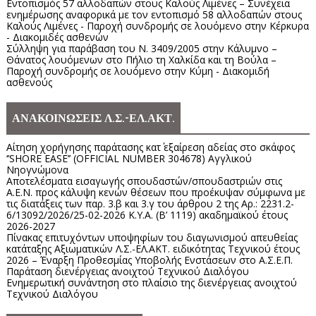
Εντοπισμός 57 αλλοδαπών στους Καλούς Λιμένες – Συνέχεια
ενημέρωσης αναφορικά με τον εντοπισμό 58 αλλοδαπών στους
Καλούς Λιμένες - Παροχή συνδρομής σε λουόμενο στην Κέρκυρα
- Διακομιδές ασθενών
Σύλληψη για παράβαση του Ν. 3409/2005 στην Κάλυμνο –
Θάνατος λουόμενων στο Πήλιο τη Χαλκίδα και τη Βούλα –
Παροχή συνδρομής σε λουόμενο στην Κύμη - Διακομιδή
ασθενούς
ΑΝΑΚΟΙΝΩΣΕΙΣ Λ.Σ.-ΕΛ.ΑΚΤ.
Αίτηση χορήγησης παράτασης κατ΄ εξαίρεση αδείας στο σκάφος
‘’SHORE EASE’’ (OFFICIAL NUMBER 304678) Αγγλικού
Νηογνώμονα
Αποτελέσματα εισαγωγής σπουδαστών/σπουδαστριών στις
Α.Ε.Ν. προς κάλυψη κενών θέσεων που προέκυψαν σύμφωνα με
τις διατάξεις των παρ. 3.β και 3.γ του άρθρου 2 της Αρ.: 2231.2-
6/13092/2026/25-02-2026 Κ.Υ.Α. (Β’ 1119) ακαδημαϊκού έτους
2026-2027
Πίνακας επιτυχόντων υποψηφίων του διαγωνισμού απευθείας
κατάταξης Αξιωματικών Λ.Σ.-ΕΛ.ΑΚΤ. ειδικότητας Τεχνικού έτους
2026 – Έναρξη Προθεσμίας Υποβολής Ενστάσεων στο Α.Σ.Ε.Π.
Παράταση διενέργειας ανοιχτού Τεχνικού Διαλόγου
Ενημερωτική συνάντηση στο πλαίσιο της διενέργειας ανοιχτού
Τεχνικού Διαλόγου