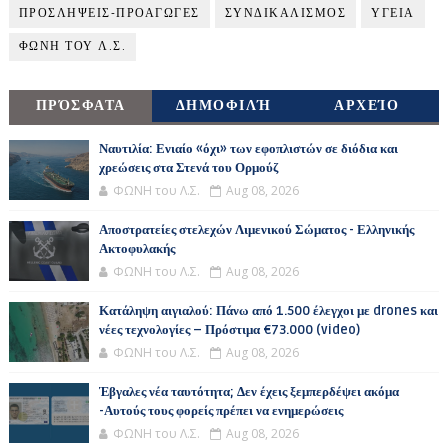
ΠΡΟΣΛΗΨΕΙΣ-ΠΡΟΑΓΩΓΕΣ
ΣΥΝΔΙΚΑΛΙΣΜΟΣ
ΥΓΕΙΑ
ΦΩΝΗ ΤΟΥ Λ.Σ.
ΠΡΌΣΦΑΤΑ
ΔΗΜΟΦΙΛΉ
ΑΡΧΕΊΟ
Ναυτιλία: Ενιαίο «όχι» των εφοπλιστών σε διόδια και
χρεώσεις στα Στενά του Ορμούζ
ΦΩΝΗ του Λ.Σ.
Aug 08, 2026
Αποστρατείες στελεχών Λιμενικού Σώματος - Ελληνικής
Ακτοφυλακής
ΦΩΝΗ του Λ.Σ.
Aug 08, 2026
Κατάληψη αιγιαλού: Πάνω από 1.500 έλεγχοι με drones και
νέες τεχνολογίες – Πρόστιμα €73.000 (video)
ΦΩΝΗ του Λ.Σ.
Aug 08, 2026
Έβγαλες νέα ταυτότητα; Δεν έχεις ξεμπερδέψει ακόμα
-Αυτούς τους φορείς πρέπει να ενημερώσεις
ΦΩΝΗ του Λ.Σ.
Aug 08, 2026