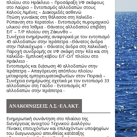
πλοίου στο Ηράκλειο – Προσάραξη Ι/Φ σκάφους
στο Λαύριο – Εντοπισμός αλλοδαπών στους
Καλούς Λιμένες – Διακομιδές ασθενώ
Πτώση γυναίκας στη θάλασσα στη Χαλκίδα -
Ρύπανση στο Κερατσίνι - Εντοπισμός πυρομαχικού
υλικού στα Ίσθμια - Θάνατος αλλοδαπού επιβάτη
Ε/Γ – Τ/Ρ πλοίου στη Ζάκυνθο –
Συνέχεια ενημέρωσης αναφορικά με τον εντοπισμό
45 αλλοδαπών στην Ιεράπετρα –Θάνατος άνδρα
στην Παλαιόχωρα – Θάνατος άνδρα στη Χαλκιδική -
Παροχή συνδρομής σε Ι/Φ σκάφη στην Κέα και στη
Χαλκίδα– Εμπλοκή κάβου Ε/Γ-Ο/Γ πλοίου στο
Ηράκλειο -
Εντοπισμός και διάσωση 40 αλλοδαπών στην
Ιεράπετρα – Απαγόρευση απόπλου πλοίου
μεταφοράς εμπορευματοκιβωτίων στον Πειραιά –
Συνέχεια ενημέρωσης σχετικά με τον εντοπισμό 33
αλλοδαπών στη Γαύδο - Εντοπισμός 47
αλλοδαπών στην Ιεράπετρα -
ΑΝΑΚΟΙΝΩΣΕΙΣ Λ.Σ.-ΕΛ.ΑΚΤ.
Ενημερωτική συνάντηση στο πλαίσιο της
διενέργειας ανοιχτού Τεχνικού Διαλόγου
Πίνακες επιτυχόντων και επιλαχόντων υποψηφίων
του διαγωνισμού απευθείας κατάταξης