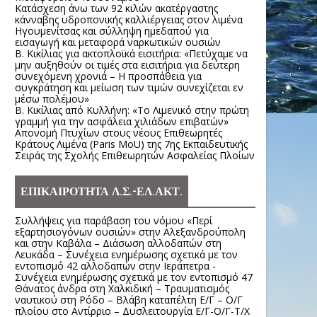
Κατάσχεση άνω των 92 κιλών ακατέργαστης
κάνναβης υδροπονικής καλλιέργειας στον λιμένα
Ηγουμενίτσας και σύλληψη ημεδαπού για
εισαγωγή και μεταφορά ναρκωτικών ουσιών
Β. Κικίλιας για ακτοπλοϊκά εισιτήρια: «Πετύχαμε να
μην αυξηθούν οι τιμές στα εισιτήρια για δεύτερη
συνεχόμενη χρονιά – Η προσπάθεια για
συγκράτηση και μείωση των τιμών συνεχίζεται εν
μέσω πολέμου»
Β. Κικίλιας από Κυλλήνη: «Το Λιμενικό στην πρώτη
γραμμή για την ασφάλεια χιλιάδων επιβατών»
Απονομή Πτυχίων στους νέους Επιθεωρητές
Κράτους Λιμένα (Paris MoU) της 7ης Εκπαιδευτικής
Σειράς της Σχολής Επιθεωρητών Ασφαλείας Πλοίων
ΕΠΙΚΑΙΡΟΤΗΤΑ Λ.Σ.-ΕΛ.ΑΚΤ.
Συλλήψεις για παράβαση του νόμου «Περί
εξαρτησιογόνων ουσιών» στην Αλεξανδρούπολη
και στην Καβάλα – Διάσωση αλλοδαπών στη
Λευκάδα – Συνέχεια ενημέρωσης σχετικά με τον
εντοπισμό 42 αλλοδαπών στην Ιεράπετρα -
Συνέχεια ενημέρωσης σχετικά με τον εντοπισμό 47
Θάνατος άνδρα στη Χαλκιδική – Τραυματισμός
ναυτικού στη Ρόδο – Βλάβη καταπέλτη Ε/Γ – Ο/Γ
πλοίου στο Αντίρριο – Δυσλειτουργία Ε/Γ-Ο/Γ-Τ/Χ