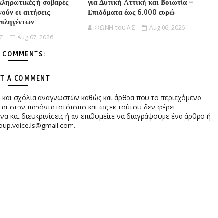
οκληρωτικές ή σοβαρές
για Δυτική Αττική και Βοιωτία –
νούν οι αιτήσεις
Επιδόματα έως 6.000 ευρώ
 πληγέντων
ΦΩΝΗ του Λ.Σ.
Aug 06, 2026
Σ.
Aug 07, 2026
 COMMENTS:
T A COMMENT
ες και σχόλια αναγνωστών καθώς και άρθρα που το περιεχόμενο
αι στον παρόντα ιστότοπο και ως εκ τούτου δεν φέρει
 και διευκρινίσεις ή αν επιθυμείτε να διαγράψουμε ένα άρθρο ή
oup.voice.ls@gmail.com.