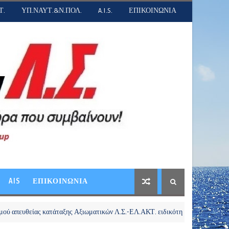
Τ.
ΥΠ.ΝΑΥΤ.&Ν.ΠΟΛ.
A.I.S.
ΕΠΙΚΟΙΝΩΝΙΑ
AIS
ΕΠΙΚΟΙΝΩΝΙΑ
ας κατάταξης Αξιωματικών Λ.Σ.-ΕΛ.ΑΚΤ. ειδικότητας Υγειονομικού ειδικής κ