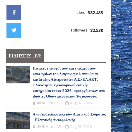
382.433
Likes
82.530
Followers
ΕΙΔΗΣΕΙΣ LIVE
Πίνακες επιτυχόντων και επιλαχόντων
υποψηφίων του διαγωνισμού απευθείας
κατάταξης Αξιωματικών Λ.Σ.-ΕΛ.ΑΚΤ.
ειδικότητας Υγειονομικού ειδικής
κατηγορίας έτους 2026, προερχόμενων από
ιδιώτες Οδοντιάτρους και Ψυχολόγους
ΦΩΝΗ του Λ.Σ.
Aug 07, 2026
Αποστρατείες στελεχών Λιμενικού Σώματος
- Ελληνικής Ακτοφυλακής
ΦΩΝΗ του Λ.Σ.
Aug 07, 2026