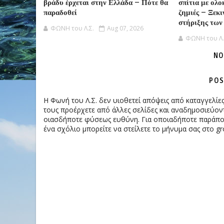
βράδυ έρχεται στην Ελλάδα – Πότε θα
σπίτια με ολ
παραδοθεί
ζημιές – Ξεκι
στήριξης των
ΦΩΝΗ του Λ.Σ.
Aug 07, 2026
ΦΩΝΗ του Λ.
NO
POS
Η Φωνή του Λ.Σ. δεν υιοθετεί απόψεις από καταγγελί
τους προέρχετε από άλλες σελίδες και αναδημοσιεύοντ
οιασδήποτε φύσεως ευθύνη. Για οποιαδήποτε παράπονα
ένα σχόλιο μπορείτε να στείλετε το μήνυμα σας στο gr