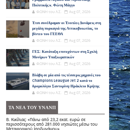
Πολιτικής κ. Φώτη Μάγγο
ΦΩΝΗ του Λ.Σ.
Aug 07, 2026
Έτσι συνέδραμαν οι Ένοπλες Δυνάμεις στη
μεγάλη πυρκαγιά της Αττικοβοιωτίας, το
βίντεο του ΓΕΕΘΑ
ΦΩΝΗ του Λ.Σ.
Aug 07, 2026
ΓΕΣ: Κατάταξη επιτυχόντων στη Σχολή
Μονίμων Υπαξιωματικών
ΦΩΝΗ του Λ.Σ.
Aug 07, 2026
Βλάβη σε μία από τις τέσσερις μηχανές του
Champions Leaugue Jet 2 κατά το
δρομολόγιο Σαντορίνη-Ηράκλειο Κρήτης
ΦΩΝΗ του Λ.Σ.
Aug 07, 2026
ΤΑ ΝΕΑ ΤΟΥ ΥΝΑΝΠ
Β. Κικίλιας: «Πάνω από 23,2 εκατ. ευρώ σε
περισσότερους από 281.000 νησιώτες μέσω του
Μεταφορικού Ισοδυνάμου»