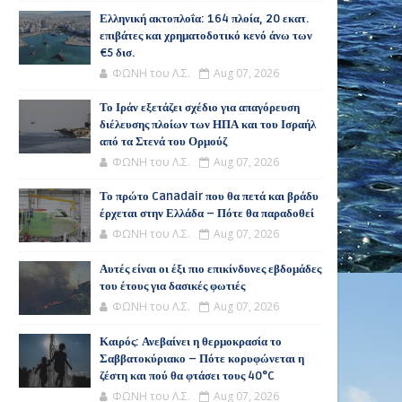
Ελληνική ακτοπλοΐα: 164 πλοία, 20 εκατ.
επιβάτες και χρηματοδοτικό κενό άνω των
€5 δισ.
ΦΩΝΗ του Λ.Σ.
Aug 07, 2026
Το Ιράν εξετάζει σχέδιο για απαγόρευση
διέλευσης πλοίων των ΗΠΑ και του Ισραήλ
από τα Στενά του Ορμούζ
ΦΩΝΗ του Λ.Σ.
Aug 07, 2026
Το πρώτο Canadair που θα πετά και βράδυ
έρχεται στην Ελλάδα – Πότε θα παραδοθεί
ΦΩΝΗ του Λ.Σ.
Aug 07, 2026
Αυτές είναι οι έξι πιο επικίνδυνες εβδομάδες
του έτους για δασικές φωτιές
ΦΩΝΗ του Λ.Σ.
Aug 07, 2026
Καιρός: Ανεβαίνει η θερμοκρασία το
Σαββατοκύριακο – Πότε κορυφώνεται η
ζέστη και πού θα φτάσει τους 40°C
ΦΩΝΗ του Λ.Σ.
Aug 07, 2026