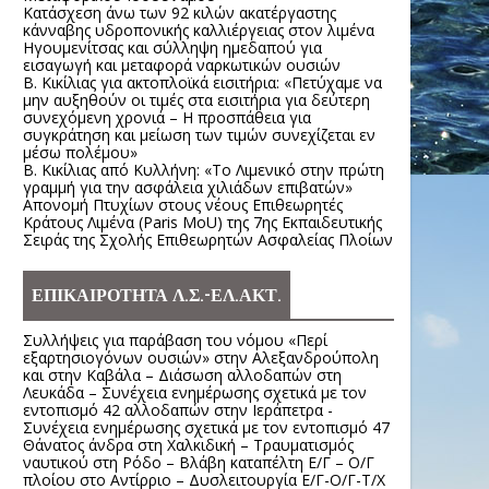
Κατάσχεση άνω των 92 κιλών ακατέργαστης
κάνναβης υδροπονικής καλλιέργειας στον λιμένα
Ηγουμενίτσας και σύλληψη ημεδαπού για
εισαγωγή και μεταφορά ναρκωτικών ουσιών
Β. Κικίλιας για ακτοπλοϊκά εισιτήρια: «Πετύχαμε να
μην αυξηθούν οι τιμές στα εισιτήρια για δεύτερη
συνεχόμενη χρονιά – Η προσπάθεια για
συγκράτηση και μείωση των τιμών συνεχίζεται εν
μέσω πολέμου»
Β. Κικίλιας από Κυλλήνη: «Το Λιμενικό στην πρώτη
γραμμή για την ασφάλεια χιλιάδων επιβατών»
Απονομή Πτυχίων στους νέους Επιθεωρητές
Κράτους Λιμένα (Paris MoU) της 7ης Εκπαιδευτικής
Σειράς της Σχολής Επιθεωρητών Ασφαλείας Πλοίων
ΕΠΙΚΑΙΡΟΤΗΤΑ Λ.Σ.-ΕΛ.ΑΚΤ.
Συλλήψεις για παράβαση του νόμου «Περί
εξαρτησιογόνων ουσιών» στην Αλεξανδρούπολη
και στην Καβάλα – Διάσωση αλλοδαπών στη
Λευκάδα – Συνέχεια ενημέρωσης σχετικά με τον
εντοπισμό 42 αλλοδαπών στην Ιεράπετρα -
Συνέχεια ενημέρωσης σχετικά με τον εντοπισμό 47
Θάνατος άνδρα στη Χαλκιδική – Τραυματισμός
ναυτικού στη Ρόδο – Βλάβη καταπέλτη Ε/Γ – Ο/Γ
πλοίου στο Αντίρριο – Δυσλειτουργία Ε/Γ-Ο/Γ-Τ/Χ