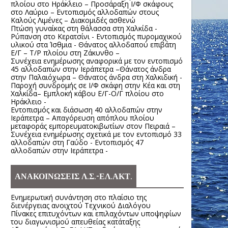
πλοίου στο Ηράκλειο – Προσάραξη Ι/Φ σκάφους
στο Λαύριο – Εντοπισμός αλλοδαπών στους
Καλούς Λιμένες – Διακομιδές ασθενώ
Πτώση γυναίκας στη θάλασσα στη Χαλκίδα -
Ρύπανση στο Κερατσίνι - Εντοπισμός πυρομαχικού
υλικού στα Ίσθμια - Θάνατος αλλοδαπού επιβάτη
Ε/Γ – Τ/Ρ πλοίου στη Ζάκυνθο –
Συνέχεια ενημέρωσης αναφορικά με τον εντοπισμό
45 αλλοδαπών στην Ιεράπετρα –Θάνατος άνδρα
στην Παλαιόχωρα – Θάνατος άνδρα στη Χαλκιδική -
Παροχή συνδρομής σε Ι/Φ σκάφη στην Κέα και στη
Χαλκίδα– Εμπλοκή κάβου Ε/Γ-Ο/Γ πλοίου στο
Ηράκλειο -
Εντοπισμός και διάσωση 40 αλλοδαπών στην
Ιεράπετρα – Απαγόρευση απόπλου πλοίου
μεταφοράς εμπορευματοκιβωτίων στον Πειραιά –
Συνέχεια ενημέρωσης σχετικά με τον εντοπισμό 33
αλλοδαπών στη Γαύδο - Εντοπισμός 47
αλλοδαπών στην Ιεράπετρα -
ΑΝΑΚΟΙΝΩΣΕΙΣ Λ.Σ.-ΕΛ.ΑΚΤ.
Ενημερωτική συνάντηση στο πλαίσιο της
διενέργειας ανοιχτού Τεχνικού Διαλόγου
Πίνακες επιτυχόντων και επιλαχόντων υποψηφίων
του διαγωνισμού απευθείας κατάταξης