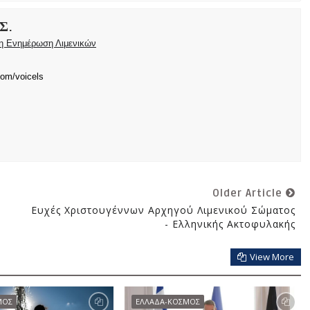
Σ.
ρη Ενημέρωση Λιμενικών
com/voicels
Older Article
Ευχές Χριστουγέννων Αρχηγού Λιμενικού Σώματος
- Ελληνικής Ακτοφυλακής
View More
ΜΟΣ
ΕΛΛΑΔΑ-ΚΟΣΜΟΣ