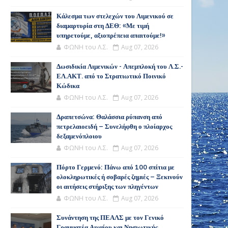
Κάλεσμα των στελεχών του Λιμενικού σε
διαμαρτυρία στη ΔΕΘ: «Με τιμή
υπηρετούμε, αξιοπρέπεια απαιτούμε!»
ΦΩΝΗ του Λ.Σ.
Aug 07, 2026
Δωσιδικία Λιμενικών - Απεμπλοκή του Λ.Σ.-
ΕΛ.ΑΚΤ. από το Στρατιωτικό Ποινικό
Κώδικα
ΦΩΝΗ του Λ.Σ.
Aug 07, 2026
Δραπετσώνα: Θαλάσσια ρύπανση από
πετρελαιοειδή – Συνελήφθη ο πλοίαρχος
δεξαμενόπλοιου
ΦΩΝΗ του Λ.Σ.
Aug 07, 2026
Πόρτο Γερμενό: Πάνω από 100 σπίτια με
ολοκληρωτικές ή σοβαρές ζημιές – Ξεκινούν
οι αιτήσεις στήριξης των πληγέντων
ΦΩΝΗ του Λ.Σ.
Aug 07, 2026
Συνάντηση της ΠΕΑΛΣ με τον Γενικό
Γραμματέα Αιγαίου και Νησιωτικής