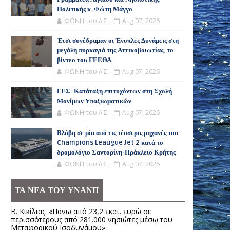
Πολιτικής κ. Φώτη Μάγγο
ΦΩΝΗ του Λ.Σ.
Aug 07, 2026
Έτσι συνέδραμαν οι Ένοπλες Δυνάμεις στη
μεγάλη πυρκαγιά της Αττικοβοιωτίας, το
βίντεο του ΓΕΕΘΑ
ΦΩΝΗ του Λ.Σ.
Aug 07, 2026
ΓΕΣ: Κατάταξη επιτυχόντων στη Σχολή
Μονίμων Υπαξιωματικών
ΦΩΝΗ του Λ.Σ.
Aug 07, 2026
Βλάβη σε μία από τις τέσσερις μηχανές του
Champions Leaugue Jet 2 κατά το
δρομολόγιο Σαντορίνη-Ηράκλειο Κρήτης
ΦΩΝΗ του Λ.Σ.
Aug 07, 2026
ΤΑ ΝΕΑ ΤΟΥ ΥΝΑΝΠ
Β. Κικίλιας: «Πάνω από 23,2 εκατ. ευρώ σε
περισσότερους από 281.000 νησιώτες μέσω του
Μεταφορικού Ισοδυνάμου»