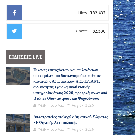
382.433
Likes
82.530
Followers
ΕΙΔΗΣΕΙΣ LIVE
Πίνακες επιτυχόντων και επιλαχόντων
υποψηφίων του διαγωνισμού απευθείας
κατάταξης Αξιωματικών Λ.Σ.-ΕΛ.ΑΚΤ.
ειδικότητας Υγειονομικού ειδικής
κατηγορίας έτους 2026, προερχόμενων από
ιδιώτες Οδοντιάτρους και Ψυχολόγους
ΦΩΝΗ του Λ.Σ.
Aug 07, 2026
Αποστρατείες στελεχών Λιμενικού Σώματος
- Ελληνικής Ακτοφυλακής
ΦΩΝΗ του Λ.Σ.
Aug 07, 2026