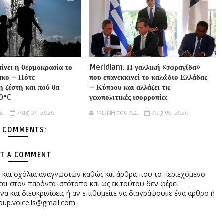
αίνει η θερμοκρασία το
Meridiam: Η γαλλική «σφραγίδα»
ακο – Πότε
που επανεκκινεί το καλώδιο Ελλάδας
η ζέστη και πού θα
– Κύπρου και αλλάζει τις
40°C
γεωπολιτικές ισορροπίες
Σ.
Aug 07, 2026
ΦΩΝΗ του Λ.Σ.
Aug 06, 2026
 COMMENTS:
T A COMMENT
ες και σχόλια αναγνωστών καθώς και άρθρα που το περιεχόμενο
αι στον παρόντα ιστότοπο και ως εκ τούτου δεν φέρει
 και διευκρινίσεις ή αν επιθυμείτε να διαγράψουμε ένα άρθρο ή
oup.voice.ls@gmail.com.