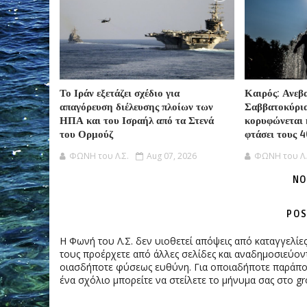
Το Ιράν εξετάζει σχέδιο για
Καιρός: Ανεβ
απαγόρευση διέλευσης πλοίων των
Σαββατοκύρι
ΗΠΑ και του Ισραήλ από τα Στενά
κορυφώνεται 
του Ορμούζ
φτάσει τους 
ΦΩΝΗ του Λ.Σ.
Aug 07, 2026
ΦΩΝΗ του Λ.
NO
POS
Η Φωνή του Λ.Σ. δεν υιοθετεί απόψεις από καταγγελί
τους προέρχετε από άλλες σελίδες και αναδημοσιεύοντ
οιασδήποτε φύσεως ευθύνη. Για οποιαδήποτε παράπονα
ένα σχόλιο μπορείτε να στείλετε το μήνυμα σας στο gr