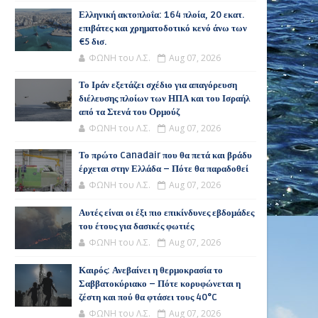
Ελληνική ακτοπλοΐα: 164 πλοία, 20 εκατ.
επιβάτες και χρηματοδοτικό κενό άνω των
€5 δισ.
ΦΩΝΗ του Λ.Σ.
Aug 07, 2026
Το Ιράν εξετάζει σχέδιο για απαγόρευση
διέλευσης πλοίων των ΗΠΑ και του Ισραήλ
από τα Στενά του Ορμούζ
ΦΩΝΗ του Λ.Σ.
Aug 07, 2026
Το πρώτο Canadair που θα πετά και βράδυ
έρχεται στην Ελλάδα – Πότε θα παραδοθεί
ΦΩΝΗ του Λ.Σ.
Aug 07, 2026
Αυτές είναι οι έξι πιο επικίνδυνες εβδομάδες
του έτους για δασικές φωτιές
ΦΩΝΗ του Λ.Σ.
Aug 07, 2026
Καιρός: Ανεβαίνει η θερμοκρασία το
Σαββατοκύριακο – Πότε κορυφώνεται η
ζέστη και πού θα φτάσει τους 40°C
ΦΩΝΗ του Λ.Σ.
Aug 07, 2026