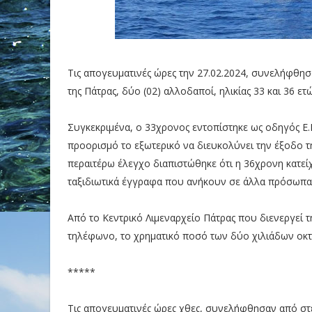
Τις απογευματινές ώρες την 27.02.2024, συνελήφθησ
της Πάτρας, δύο (02) αλλοδαποί, ηλικίας 33 και 36 
Συγκεκριμένα, ο 33χρονος εντοπίστηκε ως οδηγός Ε.Ι
προορισμό το εξωτερικό να διευκολύνει την έξοδο τ
περαιτέρω έλεγχο διαπιστώθηκε ότι η 36χρονη κατείχ
ταξιδιωτικά έγγραφα που ανήκουν σε άλλα πρόσωπα,
Από το Κεντρικό Λιμεναρχείο Πάτρας που διενεργεί τη
τηλέφωνο, το χρηματικό ποσό των δύο χιλιάδων οκτα
*****
Τις απογευματινές ώρες χθες, συνελήφθησαν από στέ