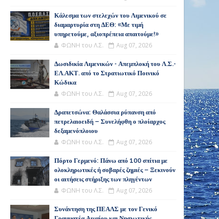
Κάλεσμα των στελεχών του Λιμενικού σε
διαμαρτυρία στη ΔΕΘ: «Με τιμή
υπηρετούμε, αξιοπρέπεια απαιτούμε!»
ΦΩΝΗ του Λ.Σ.
Aug 07, 2026
Δωσιδικία Λιμενικών - Απεμπλοκή του Λ.Σ.-
ΕΛ.ΑΚΤ. από το Στρατιωτικό Ποινικό
Κώδικα
ΦΩΝΗ του Λ.Σ.
Aug 07, 2026
Δραπετσώνα: Θαλάσσια ρύπανση από
πετρελαιοειδή – Συνελήφθη ο πλοίαρχος
δεξαμενόπλοιου
ΦΩΝΗ του Λ.Σ.
Aug 07, 2026
Πόρτο Γερμενό: Πάνω από 100 σπίτια με
ολοκληρωτικές ή σοβαρές ζημιές – Ξεκινούν
οι αιτήσεις στήριξης των πληγέντων
ΦΩΝΗ του Λ.Σ.
Aug 07, 2026
Συνάντηση της ΠΕΑΛΣ με τον Γενικό
Γραμματέα Αιγαίου και Νησιωτικής