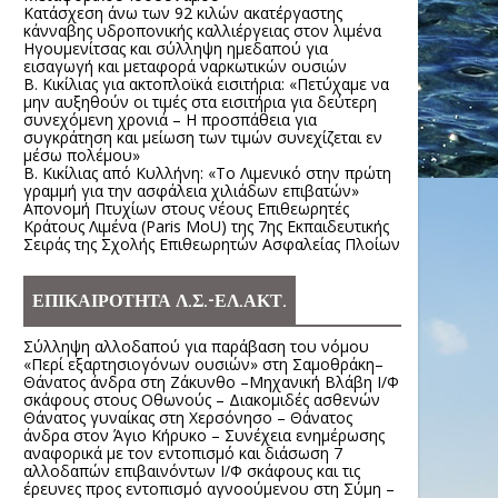
Κατάσχεση άνω των 92 κιλών ακατέργαστης
κάνναβης υδροπονικής καλλιέργειας στον λιμένα
Ηγουμενίτσας και σύλληψη ημεδαπού για
εισαγωγή και μεταφορά ναρκωτικών ουσιών
Β. Κικίλιας για ακτοπλοϊκά εισιτήρια: «Πετύχαμε να
μην αυξηθούν οι τιμές στα εισιτήρια για δεύτερη
συνεχόμενη χρονιά – Η προσπάθεια για
συγκράτηση και μείωση των τιμών συνεχίζεται εν
μέσω πολέμου»
Β. Κικίλιας από Κυλλήνη: «Το Λιμενικό στην πρώτη
γραμμή για την ασφάλεια χιλιάδων επιβατών»
Απονομή Πτυχίων στους νέους Επιθεωρητές
Κράτους Λιμένα (Paris MoU) της 7ης Εκπαιδευτικής
Σειράς της Σχολής Επιθεωρητών Ασφαλείας Πλοίων
ΕΠΙΚΑΙΡΟΤΗΤΑ Λ.Σ.-ΕΛ.ΑΚΤ.
Σύλληψη αλλοδαπού για παράβαση του νόμου
«Περί εξαρτησιογόνων ουσιών» στη Σαμοθράκη–
Θάνατος άνδρα στη Ζάκυνθο –Μηχανική Βλάβη Ι/Φ
σκάφους στους Οθωνούς – Διακομιδές ασθενών
Θάνατος γυναίκας στη Χερσόνησο – Θάνατος
άνδρα στον Άγιο Κήρυκο – Συνέχεια ενημέρωσης
αναφορικά με τον εντοπισμό και διάσωση 7
αλλοδαπών επιβαινόντων Ι/Φ σκάφους και τις
έρευνες προς εντοπισμό αγνοούμενου στη Σύμη –