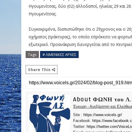
Ηγουμενίτσας, δύο (02) αλλοδαποί, ηλικίας 29 και 2
Ηγουμενίτσας.
Συγκεκριμένα, διαπιστώθηκε ότι ο 29χρονος και ο 
οχήματος (τράκτορας), το οποίο επρόκειτο να φορτω
εξωτερικό. Προανάκριση διενεργείται από το Κεντρικ
Tags
# ΛΙΜΕΝΙΚΕΣ ΑΡΧΕΣ
Share This
About ΦΩΝΗ του Λ.
Έγκυρη - Ανεξάρτητη και Ελεύθε
Site :
https://www.voicels.gr/
Facebook:
https://www.facebook.
Twitter:
https://twitter.com/VoiceLs