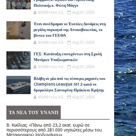
Πολιτικής κ. Φώτη Μάγγο
ΦΩΝΗ του Λ.Σ.
Aug 07, 2026
Έτσι συνέδραμαν οι Ένοπλες Δυνάμεις στη
μεγάλη πυρκαγιά της Αττικοβοιωτίας, το
βίντεο του ΓΕΕΘΑ
ΦΩΝΗ του Λ.Σ.
Aug 07, 2026
ΓΕΣ: Κατάταξη επιτυχόντων στη Σχολή
Μονίμων Υπαξιωματικών
ΦΩΝΗ του Λ.Σ.
Aug 07, 2026
Βλάβη σε μία από τις τέσσερις μηχανές του
Champions Leaugue Jet 2 κατά το
δρομολόγιο Σαντορίνη-Ηράκλειο Κρήτης
ΦΩΝΗ του Λ.Σ.
Aug 07, 2026
ΤΑ ΝΕΑ ΤΟΥ ΥΝΑΝΠ
Β. Κικίλιας: «Πάνω από 23,2 εκατ. ευρώ σε
περισσότερους από 281.000 νησιώτες μέσω του
Μεταφορικού Ισοδυνάμου»