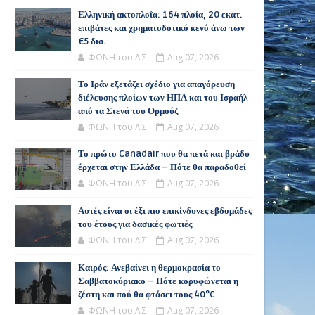
Ελληνική ακτοπλοΐα: 164 πλοία, 20 εκατ.
επιβάτες και χρηματοδοτικό κενό άνω των
€5 δισ.
ΦΩΝΗ του Λ.Σ.
Aug 07, 2026
Το Ιράν εξετάζει σχέδιο για απαγόρευση
διέλευσης πλοίων των ΗΠΑ και του Ισραήλ
από τα Στενά του Ορμούζ
ΦΩΝΗ του Λ.Σ.
Aug 07, 2026
Το πρώτο Canadair που θα πετά και βράδυ
έρχεται στην Ελλάδα – Πότε θα παραδοθεί
ΦΩΝΗ του Λ.Σ.
Aug 07, 2026
Αυτές είναι οι έξι πιο επικίνδυνες εβδομάδες
του έτους για δασικές φωτιές
ΦΩΝΗ του Λ.Σ.
Aug 07, 2026
Καιρός: Ανεβαίνει η θερμοκρασία το
Σαββατοκύριακο – Πότε κορυφώνεται η
ζέστη και πού θα φτάσει τους 40°C
ΦΩΝΗ του Λ.Σ.
Aug 07, 2026