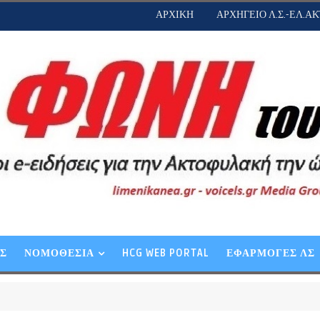
ΑΡΧΙΚΗ
ΑΡΧΗΓΕΙΟ Λ.Σ.-ΕΛ.ΑΚ
ΕΣ
ΝΟΜΟΘΕΣΙΑ
HCG WEB PORTAL
ΕΦΑΡΜΟΓΕΣ ΛΣ