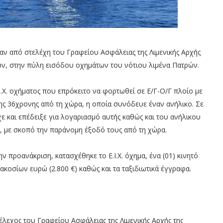
αν από στελέχη του Γραφείου Ασφάλειας της Λιμενικής Αρχής
ετών, στην πύλη εισόδου οχημάτων του νότιου λιμένα Πατρών.
.Χ. οχήματος που επρόκειτο να φορτωθεί σε Ε/Γ-Ο/Γ πλοίο με
ης 36χρονης από τη χώρα, η οποία συνόδευε έναν ανήλικο. Σε
ε και επέδειξε για λογαριασμό αυτής καθώς και του ανήλικου
 με σκοπό την παράνομη έξοδό τους από τη χώρα.
ν προανάκριση, κατασχέθηκε το Ε.Ι.Χ. όχημα, ένα (01) κινητό
κοσίων ευρώ (2.800 €) καθώς και τα ταξιδιωτικά έγγραφα.
λεχος του Γραφείου Ασφάλειας της Λιμενικής Αρχής της