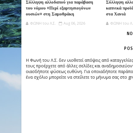
Σύλληψη αλλοδαπού για παράβαση
Σύλληψη αλλο
του νόμου «Περί εξαρτησιογόνων
καπνικά προϊ
ουσιών» στη Σαμοθράκη
στα Χανιά
ΦΩΝΗ του Λ.Σ.
Aug 06, 2026
ΦΩΝΗ του Λ.
NO
POS
Η Φωνή του Λ.Σ. δεν υιοθετεί απόψεις από καταγγελί
τους προέρχετε από άλλες σελίδες και αναδημοσιεύοντ
οιασδήποτε φύσεως ευθύνη. Για οποιαδήποτε παράπονα
ένα σχόλιο μπορείτε να στείλετε το μήνυμα σας στο gr