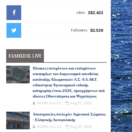
382.433
Likes
82.530
Followers
ΕΙΔΗΣΕΙΣ LIVE
Πίνακες επιτυχόντων και επιλαχόντων
υποψηφίων του διαγωνισμού απευθείας
κατάταξης Αξιωματικών Λ.Σ.-ΕΛ.ΑΚΤ.
ειδικότητας Υγειονομικού ειδικής
κατηγορίας έτους 2026, προερχόμενων από
ιδιώτες Οδοντιάτρους και Ψυχολόγους
ΦΩΝΗ του Λ.Σ.
Aug 07, 2026
Αποστρατείες στελεχών Λιμενικού Σώματος
- Ελληνικής Ακτοφυλακής
ΦΩΝΗ του Λ.Σ.
Aug 07, 2026