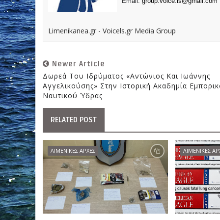
Email:
group.voice.ls@gmail.com
Limenikanea.gr - Voicels.gr Media Group
Newer Article
Δωρεά Του Ιδρύματος «Αντώνιος Και Ιωάννης
Αγγελικούσης» Στην Ιστορική Ακαδημία Εμπορι
Ναυτικού Ύδρας
RELATED POST
ΛΙΜΕΝΙΚΕΣ ΑΡΧΕΣ
ΛΙΜΕΝΙΚΕΣ ΑΡ