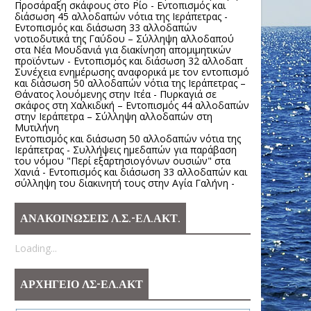
Προσάραξη σκάφους στο Ρίο - Εντοπισμός και
διάσωση 45 αλλοδαπών νότια της Ιεράπετρας -
Εντοπισμός και διάσωση 33 αλλοδαπών
νοτιοδυτικά της Γαύδου – Σύλληψη αλλοδαπού
στα Νέα Μουδανιά για διακίνηση απομιμητικών
προϊόντων - Εντοπισμός και διάσωση 32 αλλοδαπ
Συνέχεια ενημέρωσης αναφορικά με τον εντοπισμό
και διάσωση 50 αλλοδαπών νότια της Ιεράπετρας –
Θάνατος λουόμενης στην Ιτέα - Πυρκαγιά σε
σκάφος στη Χαλκιδική – Εντοπισμός 44 αλλοδαπών
στην Ιεράπετρα – Σύλληψη αλλοδαπών στη
Μυτιλήνη
Εντοπισμός και διάσωση 50 αλλοδαπών νότια της
Ιεράπετρας - Συλλήψεις ημεδαπών για παράβαση
του νόμου "Περί εξαρτησιογόνων ουσιών" στα
Χανιά - Εντοπισμός και διάσωση 33 αλλοδαπών και
σύλληψη του διακινητή τους στην Αγία Γαλήνη -
ΑΝΑΚΟΙΝΩΣΕΙΣ Λ.Σ.-ΕΛ.ΑΚΤ.
Loading...
ΑΡΧΗΓΕΙΟ ΛΣ-ΕΛ.ΑΚΤ