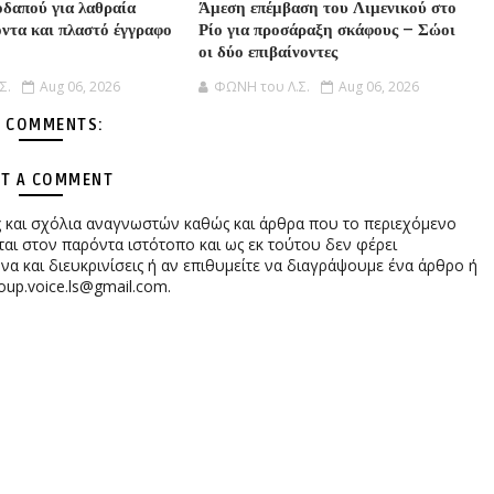
δαπού για λαθραία
Άμεση επέμβαση του Λιμενικού στο
όντα και πλαστό έγγραφο
Ρίο για προσάραξη σκάφους – Σώοι
οι δύο επιβαίνοντες
Σ.
Aug 06, 2026
ΦΩΝΗ του Λ.Σ.
Aug 06, 2026
 COMMENTS:
T A COMMENT
ες και σχόλια αναγνωστών καθώς και άρθρα που το περιεχόμενο
αι στον παρόντα ιστότοπο και ως εκ τούτου δεν φέρει
 και διευκρινίσεις ή αν επιθυμείτε να διαγράψουμε ένα άρθρο ή
oup.voice.ls@gmail.com.