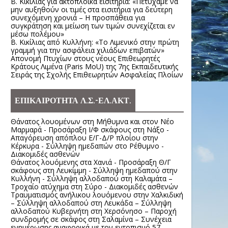
Β. Κικίλιας για ακτοπλοϊκά εισιτήρια: «Πετύχαμε να
μην αυξηθούν οι τιμές στα εισιτήρια για δεύτερη
συνεχόμενη χρονιά – Η προσπάθεια για
συγκράτηση και μείωση των τιμών συνεχίζεται εν
μέσω πολέμου»
Β. Κικίλιας από Κυλλήνη: «Το Λιμενικό στην πρώτη
γραμμή για την ασφάλεια χιλιάδων επιβατών»
Απονομή Πτυχίων στους νέους Επιθεωρητές
Κράτους Λιμένα (Paris MoU) της 7ης Εκπαιδευτικής
Σειράς της Σχολής Επιθεωρητών Ασφαλείας Πλοίων
ΕΠΙΚΑΙΡΟΤΗΤΑ Λ.Σ.-ΕΛ.ΑΚΤ.
Θάνατος λουομένων στη Μήθυμνα και στον Νέο
Μαρμαρά - Προσάραξη Ι/Φ σκάφους στη Νάξο -
Απαγόρευση απόπλου Ε/Γ-Δ/Ρ πλοίου στην
Κέρκυρα - Σύλληψη ημεδαπών στο Ρέθυμνο -
Διακομιδές ασθενών
Θάνατος λουόμενης στα Χανιά - Προσάραξη Θ/Γ
σκάφους στη Λευκίμμη - Σύλληψη ημεδαπού στην
Κυλλήνη - Σύλληψη αλλοδαπού στη Καλαμάτα –
Τροχαίο ατύχημα στη Σύρο - Διακομιδές ασθενών
Τραυματισμός ανήλικου λουόμενου στην Χαλκιδική
– Σύλληψη αλλοδαπού στη Λευκάδα – Σύλληψη
αλλοδαπού Κυβερνήτη στη Χερσόνησο – Παροχή
συνδρομής σε σκάφος στη Σαλαμίνα – Συνέχεια
ενημέρωσης αναφορικά με τον εντοπισμό 57