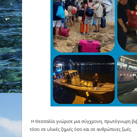
Η Θεσσαλία γνώρισε μια σύγχρονη, πρωτόγνωρη βιβλ
τόσο σε υλικές ζημιές όσο και σε ανθρώπινες ζωές.