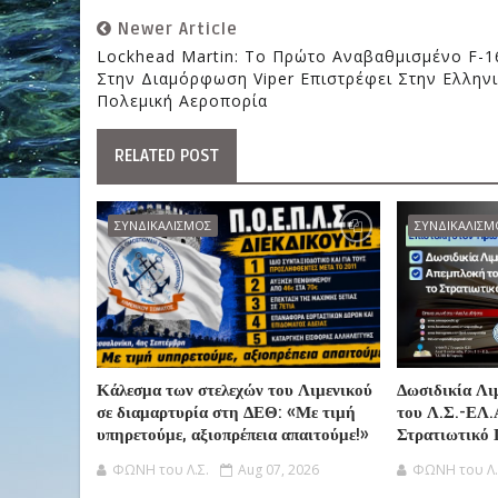
Newer Article
Lockhead Martin: Το Πρώτο Αναβαθμισμένο F-1
Στην Διαμόρφωση Viper Επιστρέφει Στην Ελλην
Πολεμική Αεροπορία
RELATED POST
ΣΥΝΔΙΚΑΛΙΣΜΟΣ
ΣΥΝΔΙΚΑΛΙΣΜ
Κάλεσμα των στελεχών του Λιμενικού
Δωσιδικία Λι
σε διαμαρτυρία στη ΔΕΘ: «Με τιμή
του Λ.Σ.-ΕΛ.
υπηρετούμε, αξιοπρέπεια απαιτούμε!»
Στρατιωτικό 
ΦΩΝΗ του Λ.Σ.
Aug 07, 2026
ΦΩΝΗ του Λ.