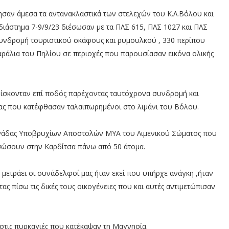
ησαν άμεσα τα αντανακλαστικά των στελεχών του Κ.Λ.Βόλου και
διάστημα 7-9/9/23 διέσωσαν με τα ΠΛΣ 615, ΠΛΣ 1027 και ΠΛΣ
η συνδρομή τουριστικού σκάφους και ρυμουλκού , 330 περίπου
ράλια του Πηλίου σε περιοχές που παρουσίασαν εικόνα ολικής
βρίσκονταν επί ποδός παρέχοντας ταυτόχρονα συνδρομή και
ας που κατέφθασαν ταλαιπωρημένοι στο λιμάνι του Βόλου.
ονάδας Υποβρυχίων Αποστολών ΜΥΑ του Λιμενικού Σώματος που
ασώσουν στην Καρδίτσα πάνω από 50 άτομα.
 μετράει οι συνάδελφοί μας ήταν εκεί που υπήρχε ανάγκη ,ήταν
 πίσω τις δικές τους οικογένειες που και αυτές αντιμετώπισαν
 στις πυρκαγιές που κατέκαψαν τη Μαγνησία.