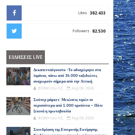
382.433
Likes
82.530
Followers
ΕΙΔΗΣΕΙΣ LIVE
Δεκαπενταύγουστο -Το αδιαχώρητο στα
λιμάνια, πάνω από 34.000 ταξιδιώτες
αναχωρούν σήμερα από την Αττική
ΦΩΝΗ του Λ.Σ.
Aug 09, 2026
Σούπερ μάρκετ: Μειώσεις τιμών σε
περισσότερα από 1.000 προϊόντα – Πότε
ξεκινά η πρωτοβουλία
ΦΩΝΗ του Λ.Σ.
Aug 09, 2026
Συνεδρίαση της Επιτροπής Εκτίμησης