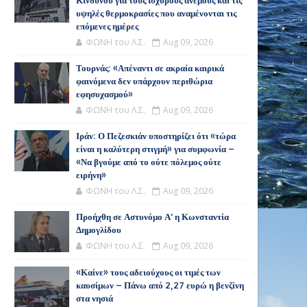
Κινδύνου για τους ισχυρούς ανέμους και τις
υψηλές θερμοκρασίες που αναμένονται τις
επόμενες ημέρες
ΦΩΝΗ του Λ.Σ.
Aug 09, 2026
Τουρνάς: «Απέναντι σε ακραία καιρικά
φαινόμενα δεν υπάρχουν περιθώρια
εφησυχασμού»
ΦΩΝΗ του Λ.Σ.
Aug 09, 2026
Ιράν: Ο Πεζεσκιάν υποστηρίζει ότι «τώρα
είναι η καλύτερη στιγμή» για συμφωνία –
«Να βγούμε από το ούτε πόλεμος ούτε
ειρήνη»
ΦΩΝΗ του Λ.Σ.
Aug 09, 2026
Προήχθη σε Αστυνόμο Α' η Κωνσταντία
Δημογλίδου
ΦΩΝΗ του Λ.Σ.
Aug 09, 2026
«Καίνε» τους αδειούχους οι τιμές των
καυσίμων – Πάνω από 2,27 ευρώ η βενζίνη
στα νησιά