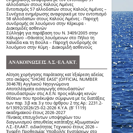
αλλοδαπών στους Καλούς Λιμένες
Εντοπισμός 57 αλλοδαπών στους Καλούς Λιμένες –
Συνέχεια ενημέρωσης αναφορικά με τον εντοπισμό
58 αλλοδαπών στους Καλούς Λιμένες - Παροχή
συνδρομής σε λουόμενο στην Κέρκυρα -
Διακομιδές ασθενών
Σύλληψη για παράβαση του Ν. 3409/2005 στην
Κάλυμνο –Θάνατος λουόμενων στο Πήλιο τη
Χαλκίδα και τη Βούλα – Παροχή συνδρομής σε
λουόμενο στην Κύμη - Διακομιδή ασθενούς
ΑΝΑΚΟΙΝΩΣΕΙΣ Λ.Σ.-ΕΛ.ΑΚΤ.
Αίτηση χορήγησης παράτασης κατ΄ εξαίρεση αδείας
στο σκάφος ‘’SHORE EASE’’ (OFFICIAL NUMBER
304678) Αγγλικού Νηογνώμονα
Αποτελέσματα εισαγωγής σπουδαστών/
σπουδαστριών στις Α.Ε.Ν. προς κάλυψη κενών
θέσεων που προέκυψαν σύμφωνα με τις διατάξεις
των παρ. 3.β και 3.γ του άρθρου 2 της Αρ.: 2231.2-
6/13092/2026/25-02-2026 Κ.Υ.Α. (Β’ 1119)
ακαδημαϊκού έτους 2026-2027
Πίνακας επιτυχόντων υποψηφίων του
διαγωνισμού απευθείας κατάταξης Αξιωματικών
Λ.Σ.-ΕΛ.ΑΚΤ. ειδικότητας Τεχνικού έτους 2026 –
Έναρξη Προθεσμίας Υποβολής Ενστάσεων στο