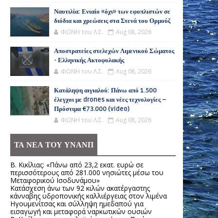
Ναυτιλία: Ενιαίο «όχι» των εφοπλιστών σε
διόδια και χρεώσεις στα Στενά του Ορμούζ
ΦΩΝΗ του Λ.Σ.
Aug 08, 2026
Αποστρατείες στελεχών Λιμενικού Σώματος
- Ελληνικής Ακτοφυλακής
ΦΩΝΗ του Λ.Σ.
Aug 08, 2026
Κατάληψη αιγιαλού: Πάνω από 1.500
έλεγχοι με drones και νέες τεχνολογίες –
Πρόστιμα €73.000 (video)
ΦΩΝΗ του Λ.Σ.
Aug 08, 2026
ΤΑ ΝΕΑ ΤΟΥ ΥΝΑΝΠ
Β. Κικίλιας: «Πάνω από 23,2 εκατ. ευρώ σε
περισσότερους από 281.000 νησιώτες μέσω του
Μεταφορικού Ισοδυνάμου»
Κατάσχεση άνω των 92 κιλών ακατέργαστης
κάνναβης υδροπονικής καλλιέργειας στον λιμένα
Ηγουμενίτσας και σύλληψη ημεδαπού για
εισαγωγή και μεταφορά ναρκωτικών ουσιών