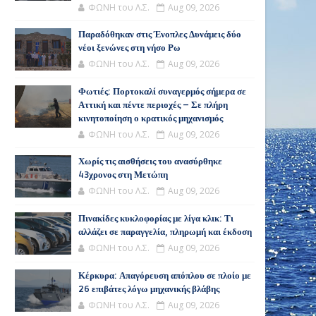
ΦΩΝΗ του Λ.Σ.
Aug 09, 2026
Παραδόθηκαν στις Ένοπλες Δυνάμεις δύο
νέοι ξενώνες στη νήσο Ρω
ΦΩΝΗ του Λ.Σ.
Aug 09, 2026
Φωτιές: Πορτοκαλί συναγερμός σήμερα σε
Αττική και πέντε περιοχές – Σε πλήρη
κινητοποίηση ο κρατικός μηχανισμός
ΦΩΝΗ του Λ.Σ.
Aug 09, 2026
Χωρίς τις αισθήσεις του ανασύρθηκε
43χρονος στη Μετώπη
ΦΩΝΗ του Λ.Σ.
Aug 09, 2026
Πινακίδες κυκλοφορίας με λίγα κλικ: Τι
αλλάζει σε παραγγελία, πληρωμή και έκδοση
ΦΩΝΗ του Λ.Σ.
Aug 09, 2026
Κέρκυρα: Απαγόρευση απόπλου σε πλοίο με
26 επιβάτες λόγω μηχανικής βλάβης
ΦΩΝΗ του Λ.Σ.
Aug 09, 2026