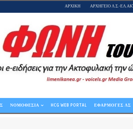
ΑΡΧΙΚΗ
ΑΡΧΗΓΕΙΟ Λ.Σ.-ΕΛ.ΑΚ
ΕΣ
ΝΟΜΟΘΕΣΙΑ
HCG WEB PORTAL
ΕΦΑΡΜΟΓΕΣ ΛΣ