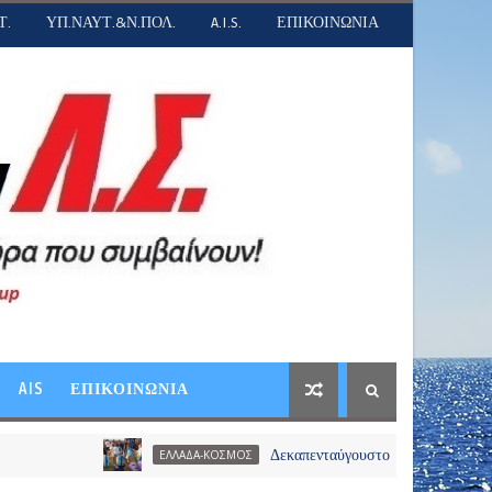
Τ.
ΥΠ.ΝΑΥΤ.&Ν.ΠΟΛ.
A.I.S.
ΕΠΙΚΟΙΝΩΝΙΑ
AIS
ΕΠΙΚΟΙΝΩΝΙΑ
Δεκαπενταύγουστο -Το αδιαχώρητο στα λιμάνια,
ΕΛΛΑΔΑ-ΚΟΣΜΟΣ