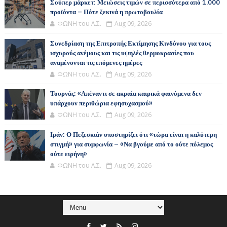
Σούπερ μάρκετ: Μειώσεις τιμών σε περισσότερα από 1.000
προϊόντα – Πότε ξεκινά η πρωτοβουλία
ΦΩΝΗ του Λ.Σ.
Aug 09, 2026
Συνεδρίαση της Επιτροπής Εκτίμησης Κινδύνου για τους
ισχυρούς ανέμους και τις υψηλές θερμοκρασίες που
αναμένονται τις επόμενες ημέρες
ΦΩΝΗ του Λ.Σ.
Aug 09, 2026
Τουρνάς: «Απέναντι σε ακραία καιρικά φαινόμενα δεν
υπάρχουν περιθώρια εφησυχασμού»
ΦΩΝΗ του Λ.Σ.
Aug 09, 2026
Ιράν: Ο Πεζεσκιάν υποστηρίζει ότι «τώρα είναι η καλύτερη
στιγμή» για συμφωνία – «Να βγούμε από το ούτε πόλεμος
ούτε ειρήνη»
ΦΩΝΗ του Λ.Σ.
Aug 09, 2026