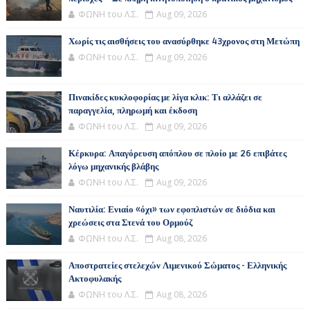
ΦΩΝΗ του Λ.Σ.
Aug 09, 2026
Χωρίς τις αισθήσεις του ανασύρθηκε 43χρονος στη Μετώπη
ΦΩΝΗ του Λ.Σ.
Aug 09, 2026
Πινακίδες κυκλοφορίας με λίγα κλικ: Τι αλλάζει σε
παραγγελία, πληρωμή και έκδοση
ΦΩΝΗ του Λ.Σ.
Aug 09, 2026
Κέρκυρα: Απαγόρευση απόπλου σε πλοίο με 26 επιβάτες
λόγω μηχανικής βλάβης
ΦΩΝΗ του Λ.Σ.
Aug 09, 2026
Ναυτιλία: Ενιαίο «όχι» των εφοπλιστών σε διόδια και
χρεώσεις στα Στενά του Ορμούζ
ΦΩΝΗ του Λ.Σ.
Aug 08, 2026
Αποστρατείες στελεχών Λιμενικού Σώματος - Ελληνικής
Ακτοφυλακής
ΦΩΝΗ του Λ.Σ.
Aug 08, 2026