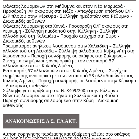
Θάνατος λουομένων στη Μήθυμνα και στον Νέο Μαρμαρά -
Προσάραξη Ι/Φ σκάφους στη Νάξο - Απαγόρευση απόπλου Ε/Γ-
Δ/Ρ πλοίου στην Κέρκυρα - Σύλληψη ημεδαπών στο Ρέθυμνο -
Διακομιδές ασθενών
Θάνατος λουόμενης στα Χανιά - Προσάραξη Θ/Γ σκάφους στη
Λευκίμμη - Σύλληψη ημεδαπού στην Κυλλήνη - Σύλληψη
αλλοδαπού στη Καλαμάτα – Τροχαίο ατύχημα στη Σύρο -
Διακομιδές ασθενών
Τραυματισμός ανήλικου λουόμενου στην Χαλκιδική – Σύλληψη
αλλοδαπού στη Λευκάδα – Σύλληψη αλλοδαπού Κυβερνήτη στη
Χερσόνησο – Παροχή συνδρομής σε σκάφος στη Σαλαμίνα –
Συνέχεια ενημέρωσης αναφορικά με τον εντοπισμό 57
αλλοδαπών στους Καλούς Λιμένες
Εντοπισμός 57 αλλοδαπών στους Καλούς Λιμένες – Συνέχεια
ενημέρωσης αναφορικά με τον εντοπισμό 58 αλλοδαπών στους
Καλούς Λιμένες - Παροχή συνδρομής σε λουόμενο στην Κέρκυρα
- Διακομιδές ασθενών
Σύλληψη για παράβαση του Ν. 3409/2005 στην Κάλυμνο –
Θάνατος λουόμενων στο Πήλιο τη Χαλκίδα και τη Βούλα –
Παροχή συνδρομής σε λουόμενο στην Κύμη - Διακομιδή
ασθενούς
ΑΝΑΚΟΙΝΩΣΕΙΣ Λ.Σ.-ΕΛ.ΑΚΤ.
Αίτηση χορήγησης παράτασης κατ΄ εξαίρεση αδείας στο σκάφος
‘’SHORE EASE’’ (OFFICIAL NUMBER 304678) Αγγλικού