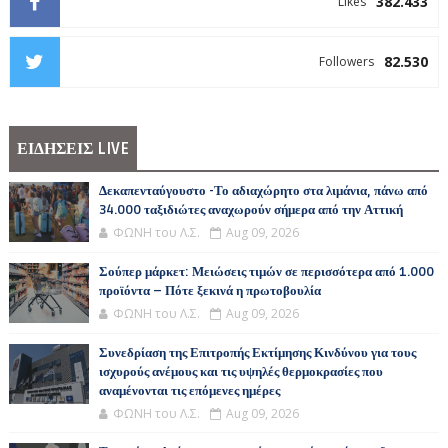
382.433
Likes
82.530
Followers
ΕΙΔΗΣΕΙΣ LIVE
Δεκαπενταύγουστο -Το αδιαχώρητο στα λιμάνια, πάνω από
34.000 ταξιδιώτες αναχωρούν σήμερα από την Αττική
ΦΩΝΗ του Λ.Σ.
Aug 09, 2026
Σούπερ μάρκετ: Μειώσεις τιμών σε περισσότερα από 1.000
προϊόντα – Πότε ξεκινά η πρωτοβουλία
ΦΩΝΗ του Λ.Σ.
Aug 09, 2026
Συνεδρίαση της Επιτροπής Εκτίμησης Κινδύνου για τους
ισχυρούς ανέμους και τις υψηλές θερμοκρασίες που
αναμένονται τις επόμενες ημέρες
ΦΩΝΗ του Λ.Σ.
Aug 09, 2026