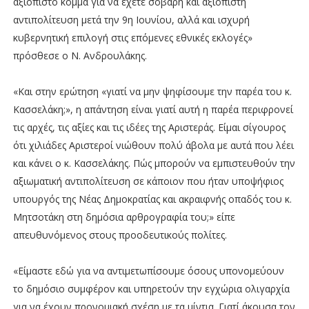
αξιόπιστο κόμμα για να έχετε σοβαρή και αξιόπιστη
αντιπολίτευση μετά την 9η Ιουνίου, αλλά και ισχυρή
κυβερνητική επιλογή στις επόμενες εθνικές εκλογές»
πρόσθεσε ο Ν. Ανδρουλάκης.
«Και στην ερώτηση «γιατί να μην ψηφίσουμε την παρέα του κ.
Κασσελάκη;», η απάντηση είναι γιατί αυτή η παρέα περιφρονεί
τις αρχές, τις αξίες και τις ιδέες της Αριστεράς. Είμαι σίγουρος
ότι χιλιάδες Αριστεροί νιώθουν πολύ άβολα με αυτά που λέει
και κάνει ο κ. Κασσελάκης. Πώς μπορούν να εμπιστευθούν την
αξιωματική αντιπολίτευση σε κάποιον που ήταν υποψήφιος
υπουργός της Νέας Δημοκρατίας και ακραιφνής οπαδός του κ.
Μητσοτάκη στη δημόσια αρθρογραφία του;» είπε
απευθυνόμενος στους προοδευτικούς πολίτες.
«Είμαστε εδώ για να αντιμετωπίσουμε όσους υπονομεύουν
το δημόσιο συμφέρον και υπηρετούν την εγχώρια ολιγαρχία
για να έχουν προνομιακή σχέση με τα μίντια. Γιατί άκουσα τον