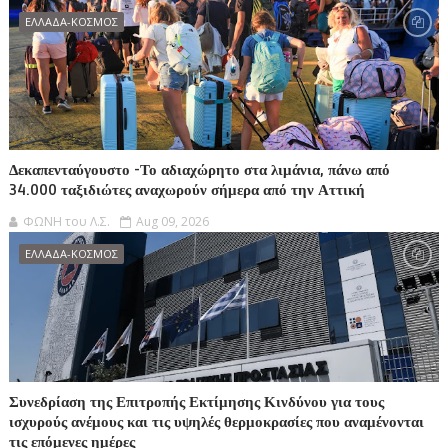
ΕΛΛΑΔΑ-ΚΟΣΜΟΣ
Δεκαπενταύγουστο -Το αδιαχώρητο στα λιμάνια, πάνω από
34.000 ταξιδιώτες αναχωρούν σήμερα από την Αττική
ΦΩΝΗ του Λ.Σ.
Aug 09, 2026
ΕΛΛΑΔΑ-ΚΟΣΜΟΣ
Συνεδρίαση της Επιτροπής Εκτίμησης Κινδύνου για τους
ισχυρούς ανέμους και τις υψηλές θερμοκρασίες που αναμένονται
τις επόμενες ημέρες