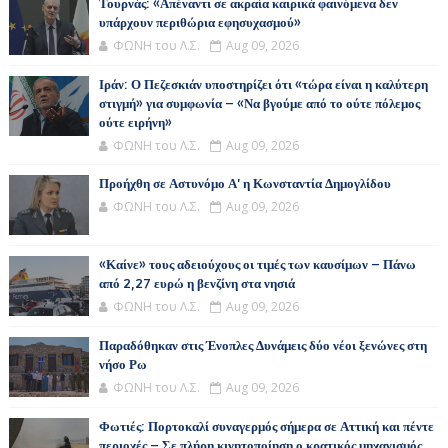
Τουρνάς: «Απέναντι σε ακραία καιρικά φαινόμενα δεν
υπάρχουν περιθώρια εφησυχασμού»
ΦΩΝΗ του Λ.Σ.
Aug 09, 2026
Ιράν: Ο Πεζεσκιάν υποστηρίζει ότι «τώρα είναι η καλύτερη
στιγμή» για συμφωνία – «Να βγούμε από το ούτε πόλεμος
ούτε ειρήνη»
ΦΩΝΗ του Λ.Σ.
Aug 09, 2026
Προήχθη σε Αστυνόμο Α' η Κωνσταντία Δημογλίδου
ΦΩΝΗ του Λ.Σ.
Aug 09, 2026
«Καίνε» τους αδειούχους οι τιμές των καυσίμων – Πάνω
από 2,27 ευρώ η βενζίνη στα νησιά
ΦΩΝΗ του Λ.Σ.
Aug 09, 2026
Παραδόθηκαν στις Ένοπλες Δυνάμεις δύο νέοι ξενώνες στη
νήσο Ρω
ΦΩΝΗ του Λ.Σ.
Aug 09, 2026
Φωτιές: Πορτοκαλί συναγερμός σήμερα σε Αττική και πέντε
περιοχές – Σε πλήρη κινητοποίηση ο κρατικός μηχανισμός