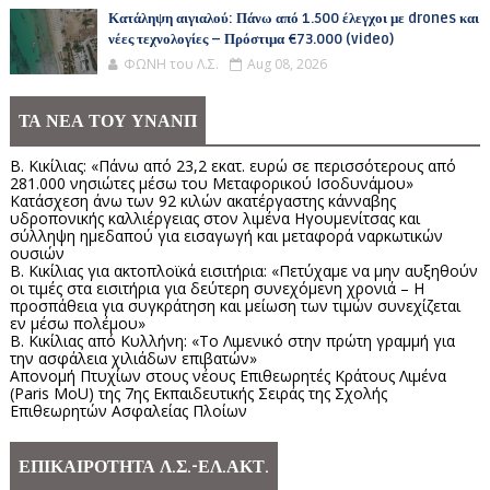
Κατάληψη αιγιαλού: Πάνω από 1.500 έλεγχοι με drones και
νέες τεχνολογίες – Πρόστιμα €73.000 (video)
ΦΩΝΗ του Λ.Σ.
Aug 08, 2026
ΤΑ ΝΕΑ ΤΟΥ ΥΝΑΝΠ
Β. Κικίλιας: «Πάνω από 23,2 εκατ. ευρώ σε περισσότερους από
281.000 νησιώτες μέσω του Μεταφορικού Ισοδυνάμου»
Κατάσχεση άνω των 92 κιλών ακατέργαστης κάνναβης
υδροπονικής καλλιέργειας στον λιμένα Ηγουμενίτσας και
σύλληψη ημεδαπού για εισαγωγή και μεταφορά ναρκωτικών
ουσιών
Β. Κικίλιας για ακτοπλοϊκά εισιτήρια: «Πετύχαμε να μην αυξηθούν
οι τιμές στα εισιτήρια για δεύτερη συνεχόμενη χρονιά – Η
προσπάθεια για συγκράτηση και μείωση των τιμών συνεχίζεται
εν μέσω πολέμου»
Β. Κικίλιας από Κυλλήνη: «Το Λιμενικό στην πρώτη γραμμή για
την ασφάλεια χιλιάδων επιβατών»
Απονομή Πτυχίων στους νέους Επιθεωρητές Κράτους Λιμένα
(Paris MoU) της 7ης Εκπαιδευτικής Σειράς της Σχολής
Επιθεωρητών Ασφαλείας Πλοίων
ΕΠΙΚΑΙΡΟΤΗΤΑ Λ.Σ.-ΕΛ.ΑΚΤ.