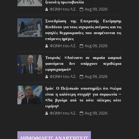
ξεκινά η πρωτοβουλία
ΦΩΝΗ του Λ.Σ.
Aug 09, 2026
Συνεδρίαση της Επιτροπής Εκτίμησης
Κινδύνου για τους ισχυρούς ανέμους και τις
υψηλές θερμοκρασίες που αναμένονται τις
επόμενες ημέρες
ΦΩΝΗ του Λ.Σ.
Aug 09, 2026
Τουρνάς: «Απέναντι σε ακραία καιρικά
φαινόμενα δεν υπάρχουν περιθώρια
εφησυχασμού»
ΦΩΝΗ του Λ.Σ.
Aug 09, 2026
Ιράν: Ο Πεζεσκιάν υποστηρίζει ότι «τώρα
είναι η καλύτερη στιγμή» για συμφωνία –
«Να βγούμε από το ούτε πόλεμος ούτε
ειρήνη»
ΦΩΝΗ του Λ.Σ.
Aug 09, 2026
ΔΗΜΟΦΙΛΕΊΣ ΑΝΑΡΤΉΣΕΙΣ