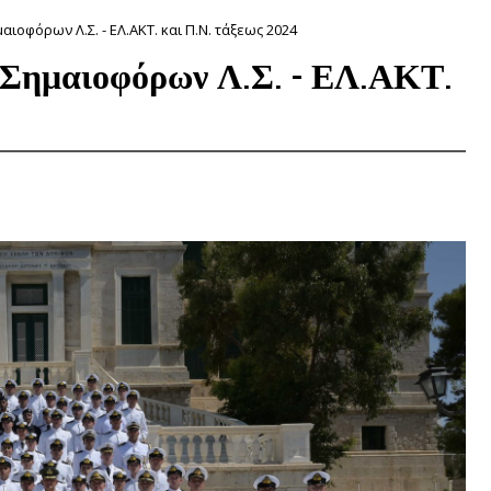
ιοφόρων Λ.Σ. - ΕΛ.ΑΚΤ. και Π.Ν. τάξεως 2024
 Σημαιοφόρων Λ.Σ. - ΕΛ.ΑΚΤ.