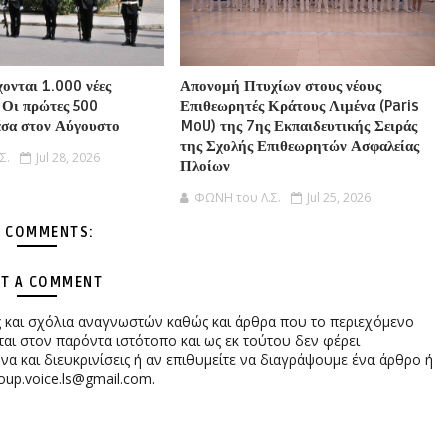
χονται 1.000 νέες
Απονομή Πτυχίων στους νέους
 Οι πρώτες 500
Επιθεωρητές Κράτους Λιμένα (Paris
σα στον Αύγουστο
MoU) της 7ης Εκπαιδευτικής Σειράς
της Σχολής Επιθεωρητών Ασφαλείας
Σ.
Jul 28, 2026
Πλοίων
ΦΩΝΗ του Λ.Σ.
Jul 25, 2026
 COMMENTS:
T A COMMENT
ες και σχόλια αναγνωστών καθώς και άρθρα που το περιεχόμενο
αι στον παρόντα ιστότοπο και ως εκ τούτου δεν φέρει
 και διευκρινίσεις ή αν επιθυμείτε να διαγράψουμε ένα άρθρο ή
oup.voice.ls@gmail.com.