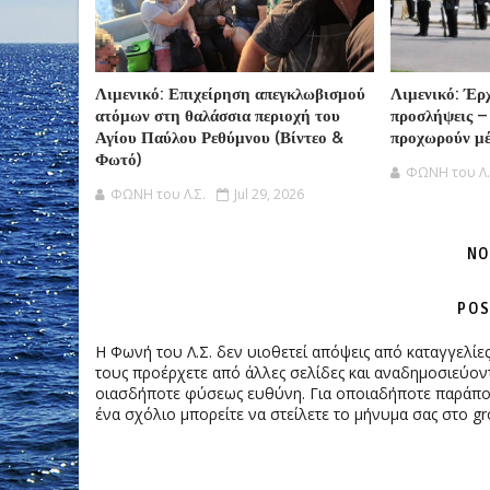
Λιμενικό: Επιχείρηση απεγκλωβισμού
Λιμενικό: Έρ
ατόμων στη θαλάσσια περιοχή του
προσλήψεις –
Αγίου Παύλου Ρεθύμνου (Βίντεο &
προχωρούν μέ
Φωτό)
ΦΩΝΗ του Λ.
ΦΩΝΗ του Λ.Σ.
Jul 29, 2026
NO
POS
Η Φωνή του Λ.Σ. δεν υιοθετεί απόψεις από καταγγελί
τους προέρχετε από άλλες σελίδες και αναδημοσιεύοντ
οιασδήποτε φύσεως ευθύνη. Για οποιαδήποτε παράπονα
ένα σχόλιο μπορείτε να στείλετε το μήνυμα σας στο gr