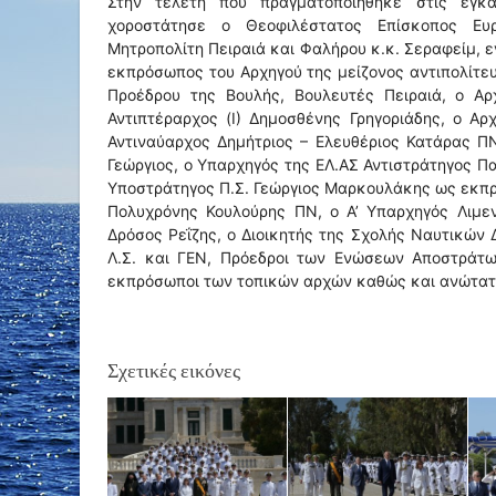
Στην τελετή που πραγματοποιήθηκε στις εγκ
χοροστάτησε ο Θεοφιλέστατος Επίσκοπος Ευ
Μητροπολίτη Πειραιά και Φαλήρου κ.κ. Σεραφείμ, 
εκπρόσωπος του Αρχηγού της μείζονος αντιπολίτε
Προέδρου της Βουλής, Βουλευτές Πειραιά, ο Α
Αντιπτέραρχος (Ι) Δημοσθένης Γρηγοριάδης, ο Αρ
Αντιναύαρχος Δημήτριος – Ελευθέριος Κατάρας ΠΝ
Γεώργιος, ο Υπαρχηγός της ΕΛ.ΑΣ Αντιστράτηγος Π
Υποστράτηγος Π.Σ. Γεώργιος Μαρκουλάκης ως εκπρό
Πολυχρόνης Κουλούρης ΠΝ, ο Α’ Υπαρχηγός Λιμε
Δρόσος Ρεΐζης, ο Διοικητής της Σχολής Ναυτικών 
Λ.Σ. και ΓΕΝ, Πρόεδροι των Ενώσεων Αποστράτων
εκπρόσωποι των τοπικών αρχών καθώς και ανώτατοι 
Σχετικές εικόνες