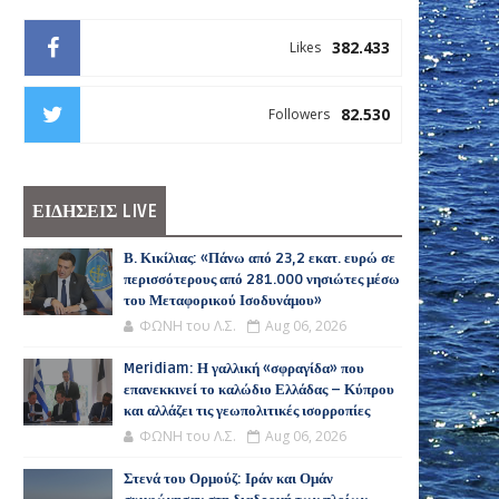
382.433
Likes
82.530
Followers
ΕΙΔΗΣΕΙΣ LIVE
Β. Κικίλιας: «Πάνω από 23,2 εκατ. ευρώ σε
περισσότερους από 281.000 νησιώτες μέσω
του Μεταφορικού Ισοδυνάμου»
ΦΩΝΗ του Λ.Σ.
Aug 06, 2026
Meridiam: Η γαλλική «σφραγίδα» που
επανεκκινεί το καλώδιο Ελλάδας – Κύπρου
και αλλάζει τις γεωπολιτικές ισορροπίες
ΦΩΝΗ του Λ.Σ.
Aug 06, 2026
Στενά του Ορμούζ: Ιράν και Ομάν