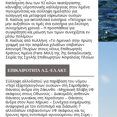
Κατάσχεση άνω των 92 κιλών ακατέργαστης
κάνναβης υδροπονικής καλλιέργειας στον λιμένα
Ηγουμενίτσας και σύλληψη ημεδαπού για
εισαγωγή και μεταφορά ναρκωτικών ουσιών
Β. Κικίλιας για ακτοπλοϊκά εισιτήρια: «Πετύχαμε να
μην αυξηθούν οι τιμές στα εισιτήρια για δεύτερη
συνεχόμενη χρονιά – Η προσπάθεια για
συγκράτηση και μείωση των τιμών συνεχίζεται εν
μέσω πολέμου»
Β. Κικίλιας από Κυλλήνη: «Το Λιμενικό στην πρώτη
γραμμή για την ασφάλεια χιλιάδων επιβατών»
Απονομή Πτυχίων στους νέους Επιθεωρητές
Κράτους Λιμένα (Paris MoU) της 7ης Εκπαιδευτικής
Σειράς της Σχολής Επιθεωρητών Ασφαλείας Πλοίων
ΕΠΙΚΑΙΡΟΤΗΤΑ Λ.Σ.-ΕΛ.ΑΚΤ.
Σύλληψη αλλοδαπού για παράβαση του νόμου
«Περί εξαρτησιογόνων ουσιών» στη Σαμοθράκη–
Θάνατος άνδρα στη Ζάκυνθο –Μηχανική Βλάβη Ι/Φ
σκάφους στους Οθωνούς – Διακομιδές ασθενών
Θάνατος γυναίκας στη Χερσόνησο – Θάνατος
άνδρα στον Άγιο Κήρυκο – Συνέχεια ενημέρωσης
αναφορικά με τον εντοπισμό και διάσωση 7
αλλοδαπών επιβαινόντων Ι/Φ σκάφους και τις
έρευνες προς εντοπισμό αγνοούμενου στη Σύμη –