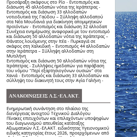
Προσάραξη σκάφους στο Ρίο - Εντοπισμός και
διάσωση 45 αλλοδαπών νότια της Ιεράπετρας -
Εντοπισμός και διάσωση 33 αλλοδαπών
νοτιοδυτικά της Γαύδου – Σύλληψη αλλοδαπού
στα Νέα Μουδανιά για διακίνηση απομιμητικών
προϊόντων - Εντοπισμός και διάσωση 32 αλλοδαπ
Συνέχεια ενημέρωσης αναφορικά με τον εντοπισμό
και διάσωση 50 αλλοδαπών νότια της Ιεράπετρας –
Θάνατος λουόμενης στην Ιτέα - Πυρκαγιά σε
σκάφος στη Χαλκιδική – Εντοπισμός 44 αλλοδαπών
στην Ιεράπετρα – Σύλληψη αλλοδαπών στη
Μυτιλήνη
Εντοπισμός και διάσωση 50 αλλοδαπών νότια της
Ιεράπετρας - Συλλήψεις ημεδαπών για παράβαση
του νόμου "Περί εξαρτησιογόνων ουσιών" στα
Χανιά - Εντοπισμός και διάσωση 33 αλλοδαπών και
σύλληψη του διακινητή τους στην Αγία Γαλήνη -
ΑΝΑΚΟΙΝΩΣΕΙΣ Λ.Σ.-ΕΛ.ΑΚΤ.
Ενημερωτική συνάντηση στο πλαίσιο της
διενέργειας ανοιχτού Τεχνικού Διαλόγου
Πίνακες επιτυχόντων και επιλαχόντων υποψηφίων
του διαγωνισμού απευθείας κατάταξης
Αξιωματικών Λ.Σ.-ΕΛ.ΑΚΤ. ειδικότητας Υγειονομικού
ειδικής κατηγορίας έτους 2026, προερχόμενων από