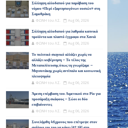
Σύλληψη αλλοδαπού για παράβαση του
νόμου «Περί εξαρτησιογόνων ουσιών» στη
Σαμοθράκη
ΦΩΝΗ του Λ.Σ.
Aug 06, 2026
Σύλληψη αλλοδαπού για λαθραία καπνικά
προϊόντα και πλαστό έγγραφο στα Χανιά
ΦΩΝΗ του Λ.Σ.
Aug 06, 2026
Το πολιτικό σκηνικό αλλάζει χωρίς να
αλλάζει κυβέρνηση – Το τέλος της
Μεταπολίτευσης όπως τη γνωρίζαμε –
Μητσοτάκης χωρίς αντίπαλο και κοινωνική
πλειοψηφία
ΦΩΝΗ του Λ.Σ.
Aug 06, 2026
Άμεση επέμβαση του Λιμενικού στο Ρίο για
προσάραξη σκάφους – Σώοι οι δύο
επιβαίνοντες
ΦΩΝΗ του Λ.Σ.
Aug 06, 2026
Συνελήφθη 46χρονος που επέτρεψε στον
ανήλικο γιο του να κάνει jet ski στη