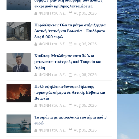
συμφώνησαν στη διαδρομή των πλοίων,
εκκρεμούν κρίσιμες λεπτομέρειες
ΦΩΝΗ του Λ.Σ.
Aug 06, 2026
Πυρόπληκτοι: Όλα τα μέτρα στήριξης για
Δυτική Αττική και Βοιωτία – Επιδόματα
έως 6.000 ευρώ
ΦΩΝΗ του Λ.Σ.
Aug 06, 2026
Κικίλιας: Μειώθηκαν κατά 34% οι
μεταναστευτικές ροές από Τουρκία και
Λιβύη
ΦΩΝΗ του Λ.Σ.
Aug 06, 2026
Πολύ υψηλός κίνδυνος εκδήλωσης
πυρκαγιάς σήμερα σε Αττική, Εύβοια και
Βοιωτία
ΦΩΝΗ του Λ.Σ.
Aug 06, 2026
Τα λιμάνια με ακτοπλοϊκά εισιτήρια από 3
ευρώ
ΦΩΝΗ του Λ.Σ.
Aug 06, 2026