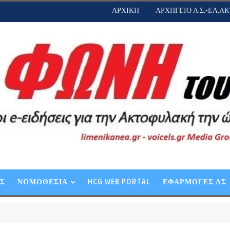
ΑΡΧΙΚΗ
ΑΡΧΗΓΕΙΟ Λ.Σ.-ΕΛ.ΑΚ
ΕΣ
ΝΟΜΟΘΕΣΙΑ
HCG WEB PORTAL
ΕΦΑΡΜΟΓΕΣ ΛΣ