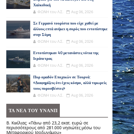
Χαλκιδική
ΦΩΝΗ του Λ.Σ.
Aug 06, 2026
Σε Γερμανό τουρίστα που είχε χαθεί με
άλλους επτά ανήκει η σορός που εντοπίστηκε
στην Σύμη
ΦΩΝΗ του Λ.Σ.
Aug 06, 2026
Εντοπίστηκαν 40 μετανάστες νότια της
Ιεράπετρας
ΦΩΝΗ του Λ.Σ.
Aug 06, 2026
Πυρ ομαδόν Εποχικών σε Τουρνά:
«Διαφημίζεις ότι έχεις κόσμο, αλλά τιμωρείς
τους πυροσβέστες»
ΦΩΝΗ του Λ.Σ.
Aug 06, 2026
ΤΑ ΝΕΑ ΤΟΥ ΥΝΑΝΠ
Β. Κικίλιας: «Πάνω από 23,2 εκατ. ευρώ σε
περισσότερους από 281.000 νησιώτες μέσω του
Μεταφορικού Ισοδυνάμου»