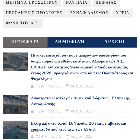
ΜΕΡΙΜΝΑ ΠΡΟΣΩΠΙΚΟΥ
ΝΑΥΤΙΛΙΑ
ΠΕΙΡΑΙΑΣ
ΠΡΟΣΛΗΨΕΙΣ-ΠΡΟΑΓΩΓΕΣ
ΣΥΝΔΙΚΑΛΙΣΜΟΣ
ΥΓΕΙΑ
ΦΩΝΗ ΤΟΥ Λ.Σ.
ΠΡΌΣΦΑΤΑ
ΔΗΜΟΦΙΛΉ
ΑΡΧΕΊΟ
Πίνακες επιτυχόντων και επιλαχόντων υποψηφίων του
διαγωνισμού απευθείας κατάταξης Αξιωματικών Λ.Σ.-
ΕΛ.ΑΚΤ. ειδικότητας Υγειονομικού ειδικής κατηγορίας
έτους 2026, προερχόμενων από ιδιώτες Οδοντιάτρους και
Ψυχολόγους
ΦΩΝΗ του Λ.Σ.
Aug 07, 2026
Αποστρατείες στελεχών Λιμενικού Σώματος - Ελληνικής
Ακτοφυλακής
ΦΩΝΗ του Λ.Σ.
Aug 07, 2026
Ελληνική ακτοπλοΐα: 164 πλοία, 20 εκατ. επιβάτες και
χρηματοδοτικό κενό άνω των €5 δισ.
ΦΩΝΗ του Λ.Σ.
Aug 07, 2026