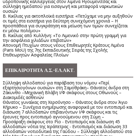
υδροπονικής καλλιέργειας στον λιμένα Ηγουμενίτσας και
σύλληψη ημεδαπού για εισαγωγή και μεταφορά ναρκωτικών
ουσιών
Β. Κικίλιας για ακτοπλοϊκά εισιτήρια: «Πετύχαμε να μην αυξηθούν
οι τιμές στα εισιτήρια για δεύτερη συνεχόμενη χρονιά – Η
προσπάθεια για συγκράτηση και μείωση των τιμών συνεχίζεται
εν μέσω πολέμου»
Β. Κικίλιας από Κυλλήνη: «Το Λιμενικό στην πρώτη γραμμή για
την ασφάλεια χιλιάδων επιβατών»
Απονομή Πτυχίων στους νέους Επιθεωρητές Κράτους Λιμένα
(Paris MoU) της 7ης Εκπαιδευτικής Σειράς της Σχολής
Επιθεωρητών Ασφαλείας Πλοίων
ΕΠΙΚΑΙΡΟΤΗΤΑ Λ.Σ.-ΕΛ.ΑΚΤ.
Σύλληψη αλλοδαπού για παράβαση του νόμου «Περί
εξαρτησιογόνων ουσιών» στη Σαμοθράκη– Θάνατος άνδρα στη
Ζάκυνθο –Μηχανική Βλάβη Ι/Φ σκάφους στους Οθωνούς –
Διακομιδές ασθενών
Θάνατος γυναίκας στη Χερσόνησο – Θάνατος άνδρα στον Άγιο
Κήρυκο – Συνέχεια ενημέρωσης αναφορικά με τον εντοπισμό και
διάσωση 7 αλλοδαπών επιβαινόντων Ι/Φ σκάφους και τις
έρευνες προς εντοπισμό αγνοούμενου στη Σύμη –
Προσάραξη σκάφους στο Ρίο - Εντοπισμός και διάσωση 45
αλλοδαπών νότια της Ιεράπετρας - Εντοπισμός και διάσωση 33
αλλοδαπών νοτιοδυτικά της Γαύδου – Σύλληψη αλλοδαπού στα