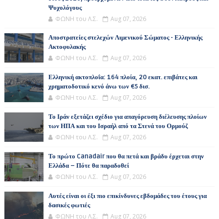
Ψυχολόγους
ΦΩΝΗ του Λ.Σ.
Aug 07, 2026
Αποστρατείες στελεχών Λιμενικού Σώματος - Ελληνικής
Ακτοφυλακής
ΦΩΝΗ του Λ.Σ.
Aug 07, 2026
Ελληνική ακτοπλοΐα: 164 πλοία, 20 εκατ. επιβάτες και
χρηματοδοτικό κενό άνω των €5 δισ.
ΦΩΝΗ του Λ.Σ.
Aug 07, 2026
Το Ιράν εξετάζει σχέδιο για απαγόρευση διέλευσης πλοίων
των ΗΠΑ και του Ισραήλ από τα Στενά του Ορμούζ
ΦΩΝΗ του Λ.Σ.
Aug 07, 2026
Το πρώτο Canadair που θα πετά και βράδυ έρχεται στην
Ελλάδα – Πότε θα παραδοθεί
ΦΩΝΗ του Λ.Σ.
Aug 07, 2026
Αυτές είναι οι έξι πιο επικίνδυνες εβδομάδες του έτους για
δασικές φωτιές
ΦΩΝΗ του Λ.Σ.
Aug 07, 2026