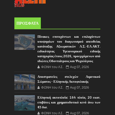
ΠΡΟΣΦΑΤΑ
Πίνακες επιτυχόντων και επιλαχόντων
υποψηφίων του διαγωνισμού απευθείας
κατάταξης Αξιωματικών Λ.Σ.-ΕΛ.ΑΚΤ.
ειδικότητας Υγειονομικού ειδικής
κατηγορίας έτους 2026, προερχόμενων από
ιδιώτες Οδοντιάτρους και Ψυχολόγους
ΦΩΝΗ του Λ.Σ.
Aug 07, 2026
Αποστρατείες στελεχών Λιμενικού
Σώματος - Ελληνικής Ακτοφυλακής
ΦΩΝΗ του Λ.Σ.
Aug 07, 2026
Ελληνική ακτοπλοΐα: 164 πλοία, 20 εκατ.
επιβάτες και χρηματοδοτικό κενό άνω των
€5 δισ.
ΦΩΝΗ του Λ.Σ.
Aug 07, 2026