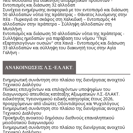
Νέα Μουδανιά για διακίνηση απομιμητικών προϊόντων -
Εντοπισμός και διάσωση 32 αλλοδαπ
Συνέχεια ενημέρωσης αναφορικά με τον εντοπισμό και διάσωση
50 αλλοδαπών νότια της Ιεράπετρας – Θάνατος λουόμενης στην
Ιτέα - Πυρκαγιά σε σκάφος στη Χαλκιδική – Εντοπισμός 44
αλλοδαπών στην Ιεράπετρα – Σύλληψη αλλοδαπών στη
Μυτιλήνη
Εντοπισμός και διάσωση 50 αλλοδαπών νότια της Ιεράπετρας -
Συλλήψεις ημεδαπών για παράβαση του νόμου "Περί
εξαρτησιογόνων ουσιών" στα Χανιά - Εντοπισμός και διάσωση
33 αλλοδαπών και σύλληψη του διακινητή τους στην Αγία
Γαλήνη -
ΑΝΑΚΟΙΝΩΣΕΙΣ Λ.Σ.-ΕΛ.ΑΚΤ.
Ενημερωτική συνάντηση στο πλαίσιο της διενέργειας ανοιχτού
Τεχνικού Διαλόγου
Πίνακες επιτυχόντων και επιλαχόντων υποψηφίων του
διαγωνισμού απευθείας κατάταξης Αξιωματικών Λ.Σ.-ΕΛ.ΑΚΤ.
ειδικότητας Υγειονομικού ειδικής κατηγορίας έτους 2026,
προερχόμενων από ιδιώτες Οδοντιάτρους και Ψυχολόγους
Ενημερωτική συνάντηση στο πλαίσιο της διενέργειας ανοιχτού
Τεχνικού Διαλόγου
Προκήρυξη ανοικτού δημόσιου διεθνούς επαναληπτικού
μειοδοτικού διαγωνισμού
Ενημερωτική συνάντηση στο πλαίσιο της διενέργειας ανοιχτού
Τεχνικού Διαλόγου