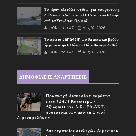
Το Ιράν εξετάζει σχέδιο για απαγόρευση
διέλευσης πλοίων των ΗΠΑ και του Ισραήλ
από τα Στενά του Ορμούζ
ΦΩΝΗ του Λ.Σ.
Aug 07, 2026
Το πρώτο Canadair που θα πετά και βράδυ
έρχεται στην Ελλάδα – Πότε θα παραδοθεί
ΦΩΝΗ του Λ.Σ.
Aug 07, 2026
ΔΗΜΟΦΙΛΕΊΣ ΑΝΑΡΤΉΣΕΙΣ
Προαγωγή διακοσίων σαράντα
επτά (247) Κατώτερων
Αξιωματικών Λ.Σ.-ΕΛ.ΑΚΤ.,
προερχόμενων από τη Σχολή
Λιμενοφυλάκων
Αποστρατείες στελεχών Λιμενικού