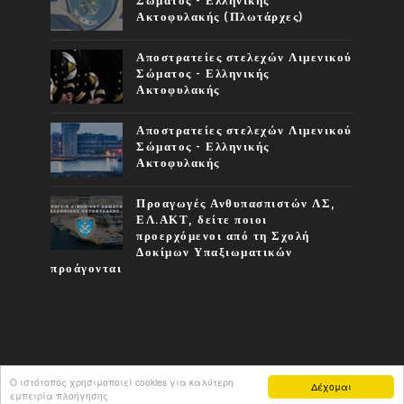
Σώματος - Ελληνικής
Ακτοφυλακής (Πλωτάρχες)
Αποστρατείες στελεχών Λιμενικού
Σώματος - Ελληνικής
Ακτοφυλακής
Αποστρατείες στελεχών Λιμενικού
Σώματος - Ελληνικής
Ακτοφυλακής
Προαγωγές Ανθυπασπιστών ΛΣ,
ΕΛ.ΑΚΤ, δείτε ποιοι
προερχόμενοι από τη Σχολή
Δοκίμων Υπαξιωματικών
προάγονται
Ο ιστότοπος χρησιμοποιεί cookies για καλύτερη
Δέχομαι
COPYRIGHT ©
2026
ΦΩΝΉ ΤΟΥ Λ.Σ.
εμπειρία πλοήγησης