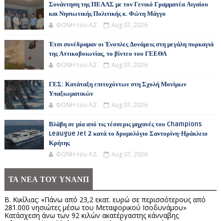
Συνάντηση της ΠΕΑΛΣ με τον Γενικό Γραμματέα Αιγαίου
και Νησιωτικής Πολιτικής κ. Φώτη Μάγγο
ΦΩΝΗ του Λ.Σ.
Aug 07, 2026
Έτσι συνέδραμαν οι Ένοπλες Δυνάμεις στη μεγάλη πυρκαγιά
της Αττικοβοιωτίας, το βίντεο του ΓΕΕΘΑ
ΦΩΝΗ του Λ.Σ.
Aug 07, 2026
ΓΕΣ: Κατάταξη επιτυχόντων στη Σχολή Μονίμων
Υπαξιωματικών
ΦΩΝΗ του Λ.Σ.
Aug 07, 2026
Βλάβη σε μία από τις τέσσερις μηχανές του Champions
Leaugue Jet 2 κατά το δρομολόγιο Σαντορίνη-Ηράκλειο
Κρήτης
ΦΩΝΗ του Λ.Σ.
Aug 07, 2026
ΤΑ ΝΕΑ ΤΟΥ ΥΝΑΝΠ
Β. Κικίλιας: «Πάνω από 23,2 εκατ. ευρώ σε περισσότερους από
281.000 νησιώτες μέσω του Μεταφορικού Ισοδυνάμου»
Κατάσχεση άνω των 92 κιλών ακατέργαστης κάνναβης