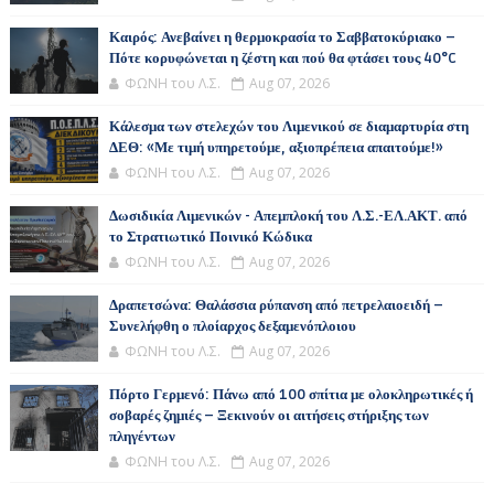
Καιρός: Ανεβαίνει η θερμοκρασία το Σαββατοκύριακο –
Πότε κορυφώνεται η ζέστη και πού θα φτάσει τους 40°C
ΦΩΝΗ του Λ.Σ.
Aug 07, 2026
Κάλεσμα των στελεχών του Λιμενικού σε διαμαρτυρία στη
ΔΕΘ: «Με τιμή υπηρετούμε, αξιοπρέπεια απαιτούμε!»
ΦΩΝΗ του Λ.Σ.
Aug 07, 2026
Δωσιδικία Λιμενικών - Απεμπλοκή του Λ.Σ.-ΕΛ.ΑΚΤ. από
το Στρατιωτικό Ποινικό Κώδικα
ΦΩΝΗ του Λ.Σ.
Aug 07, 2026
Δραπετσώνα: Θαλάσσια ρύπανση από πετρελαιοειδή –
Συνελήφθη ο πλοίαρχος δεξαμενόπλοιου
ΦΩΝΗ του Λ.Σ.
Aug 07, 2026
Πόρτο Γερμενό: Πάνω από 100 σπίτια με ολοκληρωτικές ή
σοβαρές ζημιές – Ξεκινούν οι αιτήσεις στήριξης των
πληγέντων
ΦΩΝΗ του Λ.Σ.
Aug 07, 2026