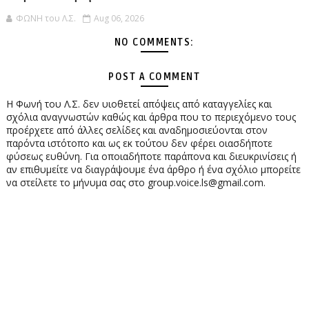
ΦΩΝΗ του Λ.Σ.
Aug 06, 2026
NO COMMENTS:
POST A COMMENT
Η Φωνή του Λ.Σ. δεν υιοθετεί απόψεις από καταγγελίες και
σχόλια αναγνωστών καθώς και άρθρα που το περιεχόμενο τους
προέρχετε από άλλες σελίδες και αναδημοσιεύονται στον
παρόντα ιστότοπο και ως εκ τούτου δεν φέρει οιασδήποτε
φύσεως ευθύνη. Για οποιαδήποτε παράπονα και διευκρινίσεις ή
αν επιθυμείτε να διαγράψουμε ένα άρθρο ή ένα σχόλιο μπορείτε
να στείλετε το μήνυμα σας στο group.voice.ls@gmail.com.