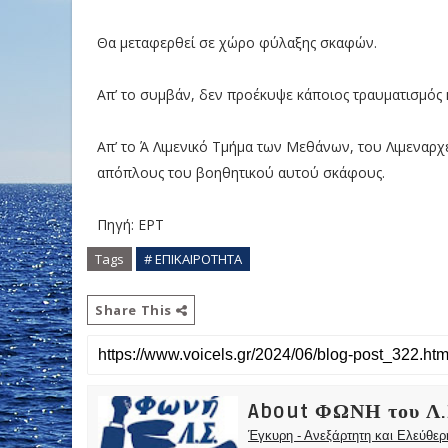
Θα μεταφερθεί σε χώρο φύλαξης σκαφών.
Απ’ το συμβάν, δεν προέκυψε κάποιος τραυματισμός 
Απ’ το Ά Λιμενικό Τμήμα των Μεθάνων, του Λιμεναρχ
απόπλους του βοηθητικού αυτού σκάφους.
Πηγή: ΕΡΤ
Tags
# ΕΠΙΚΑΙΡΟΤΗΤΑ
Share This
About ΦΩΝΗ του Λ.
Έγκυρη - Ανεξάρτητη και Ελεύθε