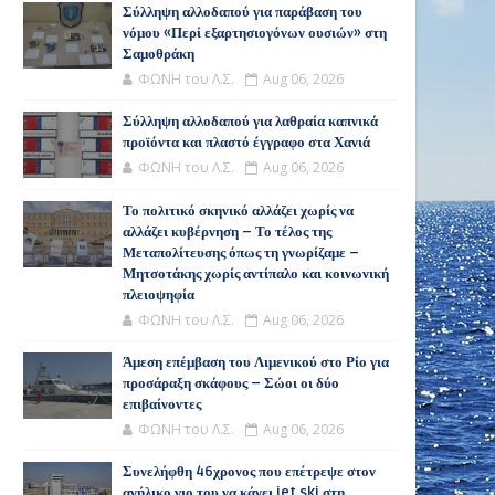
Σύλληψη αλλοδαπού για παράβαση του
νόμου «Περί εξαρτησιογόνων ουσιών» στη
Σαμοθράκη
ΦΩΝΗ του Λ.Σ.
Aug 06, 2026
Σύλληψη αλλοδαπού για λαθραία καπνικά
προϊόντα και πλαστό έγγραφο στα Χανιά
ΦΩΝΗ του Λ.Σ.
Aug 06, 2026
Το πολιτικό σκηνικό αλλάζει χωρίς να
αλλάζει κυβέρνηση – Το τέλος της
Μεταπολίτευσης όπως τη γνωρίζαμε –
Μητσοτάκης χωρίς αντίπαλο και κοινωνική
πλειοψηφία
ΦΩΝΗ του Λ.Σ.
Aug 06, 2026
Άμεση επέμβαση του Λιμενικού στο Ρίο για
προσάραξη σκάφους – Σώοι οι δύο
επιβαίνοντες
ΦΩΝΗ του Λ.Σ.
Aug 06, 2026
Συνελήφθη 46χρονος που επέτρεψε στον
ανήλικο γιο του να κάνει jet ski στη