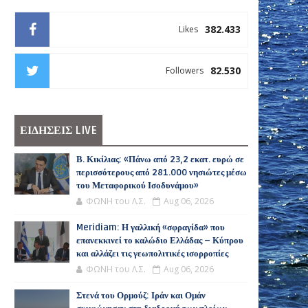
382.433
Likes
82.530
Followers
ΕΙΔΗΣΕΙΣ LIVE
Β. Κικίλιας: «Πάνω από 23,2 εκατ. ευρώ σε
περισσότερους από 281.000 νησιώτες μέσω
του Μεταφορικού Ισοδυνάμου»
ΦΩΝΗ του Λ.Σ.
Aug 06, 2026
Meridiam: Η γαλλική «σφραγίδα» που
επανεκκινεί το καλώδιο Ελλάδας – Κύπρου
και αλλάζει τις γεωπολιτικές ισορροπίες
ΦΩΝΗ του Λ.Σ.
Aug 06, 2026
Στενά του Ορμούζ: Ιράν και Ομάν