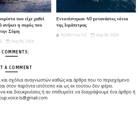
υρίστα που είχε χαθεί
Εντοπίστηκαν 40 μετανάστες νότια
ά ανήκει η σορός που
της Ιεράπετρας
στην Σύμη
ΦΩΝΗ του Λ.Σ.
Aug 06, 2026
Σ.
Aug 06, 2026
 COMMENTS:
T A COMMENT
ες και σχόλια αναγνωστών καθώς και άρθρα που το περιεχόμενο
αι στον παρόντα ιστότοπο και ως εκ τούτου δεν φέρει
 και διευκρινίσεις ή αν επιθυμείτε να διαγράψουμε ένα άρθρο ή
oup.voice.ls@gmail.com.