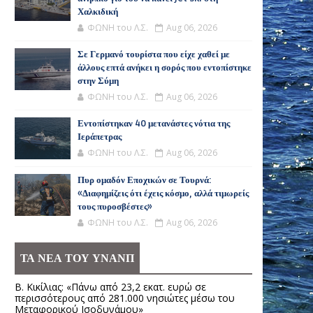
Χαλκιδική
ΦΩΝΗ του Λ.Σ.
Aug 06, 2026
Σε Γερμανό τουρίστα που είχε χαθεί με
άλλους επτά ανήκει η σορός που εντοπίστηκε
στην Σύμη
ΦΩΝΗ του Λ.Σ.
Aug 06, 2026
Εντοπίστηκαν 40 μετανάστες νότια της
Ιεράπετρας
ΦΩΝΗ του Λ.Σ.
Aug 06, 2026
Πυρ ομαδόν Εποχικών σε Τουρνά:
«Διαφημίζεις ότι έχεις κόσμο, αλλά τιμωρείς
τους πυροσβέστες»
ΦΩΝΗ του Λ.Σ.
Aug 06, 2026
ΤΑ ΝΕΑ ΤΟΥ ΥΝΑΝΠ
Β. Κικίλιας: «Πάνω από 23,2 εκατ. ευρώ σε
περισσότερους από 281.000 νησιώτες μέσω του
Μεταφορικού Ισοδυνάμου»