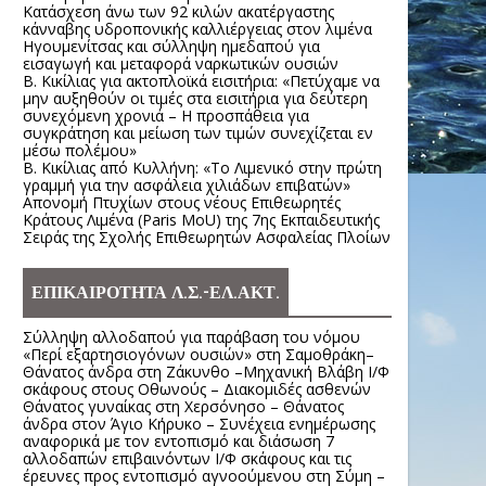
Κατάσχεση άνω των 92 κιλών ακατέργαστης
κάνναβης υδροπονικής καλλιέργειας στον λιμένα
Ηγουμενίτσας και σύλληψη ημεδαπού για
εισαγωγή και μεταφορά ναρκωτικών ουσιών
Β. Κικίλιας για ακτοπλοϊκά εισιτήρια: «Πετύχαμε να
μην αυξηθούν οι τιμές στα εισιτήρια για δεύτερη
συνεχόμενη χρονιά – Η προσπάθεια για
συγκράτηση και μείωση των τιμών συνεχίζεται εν
μέσω πολέμου»
Β. Κικίλιας από Κυλλήνη: «Το Λιμενικό στην πρώτη
γραμμή για την ασφάλεια χιλιάδων επιβατών»
Απονομή Πτυχίων στους νέους Επιθεωρητές
Κράτους Λιμένα (Paris MoU) της 7ης Εκπαιδευτικής
Σειράς της Σχολής Επιθεωρητών Ασφαλείας Πλοίων
ΕΠΙΚΑΙΡΟΤΗΤΑ Λ.Σ.-ΕΛ.ΑΚΤ.
Σύλληψη αλλοδαπού για παράβαση του νόμου
«Περί εξαρτησιογόνων ουσιών» στη Σαμοθράκη–
Θάνατος άνδρα στη Ζάκυνθο –Μηχανική Βλάβη Ι/Φ
σκάφους στους Οθωνούς – Διακομιδές ασθενών
Θάνατος γυναίκας στη Χερσόνησο – Θάνατος
άνδρα στον Άγιο Κήρυκο – Συνέχεια ενημέρωσης
αναφορικά με τον εντοπισμό και διάσωση 7
αλλοδαπών επιβαινόντων Ι/Φ σκάφους και τις
έρευνες προς εντοπισμό αγνοούμενου στη Σύμη –