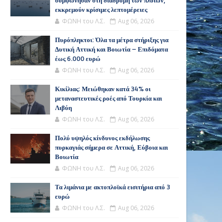
συμφώνησαν στη διαδρομή των πλοίων,
εκκρεμούν κρίσιμες λεπτομέρειες
ΦΩΝΗ του Λ.Σ.
Aug 06, 2026
Πυρόπληκτοι: Όλα τα μέτρα στήριξης για
Δυτική Αττική και Βοιωτία – Επιδόματα
έως 6.000 ευρώ
ΦΩΝΗ του Λ.Σ.
Aug 06, 2026
Κικίλιας: Μειώθηκαν κατά 34% οι
μεταναστευτικές ροές από Τουρκία και
Λιβύη
ΦΩΝΗ του Λ.Σ.
Aug 06, 2026
Πολύ υψηλός κίνδυνος εκδήλωσης
πυρκαγιάς σήμερα σε Αττική, Εύβοια και
Βοιωτία
ΦΩΝΗ του Λ.Σ.
Aug 06, 2026
Τα λιμάνια με ακτοπλοϊκά εισιτήρια από 3
ευρώ
ΦΩΝΗ του Λ.Σ.
Aug 06, 2026