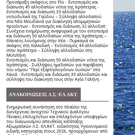
Προσάραξη σκάφους στο Ρίο - Εντοπισμός και
διάσωση 45 αλλοδαπών νότια της Ιεράπετρας -
Εντοπισμός και διάσωση 33 αλλοδαπών
νοτιοδυτικά της Γαύδου – Σύλληψη αλλοδαπού
στα Νέα Μουδανιά για διακίνηση απομιμητικών
προϊόντων - Εντοπισμός και διάσωση 32 αλλοδαπ
Συνέχεια ενημέρωσης αναφορικά με τον εντοπισμό
και διάσωση 50 αλλοδαπών νότια της Ιεράπετρας –
Θάνατος λουόμενης στην Ιτέα - Πυρκαγιά σε
σκάφος στη Χαλκιδική – Εντοπισμός 44 αλλοδαπών
στην Ιεράπετρα – Σύλληψη αλλοδαπών στη
Μυτιλήνη
Εντοπισμός και διάσωση 50 αλλοδαπών νότια της
Ιεράπετρας - Συλλήψεις ημεδαπών για παράβαση
του νόμου "Περί εξαρτησιογόνων ουσιών" στα
Χανιά - Εντοπισμός και διάσωση 33 αλλοδαπών και
σύλληψη του διακινητή τους στην Αγία Γαλήνη -
ΑΝΑΚΟΙΝΩΣΕΙΣ Λ.Σ.-ΕΛ.ΑΚΤ.
Ενημερωτική συνάντηση στο πλαίσιο της
διενέργειας ανοιχτού Τεχνικού Διαλόγου
Πίνακες επιτυχόντων και επιλαχόντων υποψηφίων
του διαγωνισμού απευθείας κατάταξης
Αξιωματικών Λ.Σ.-ΕΛ.ΑΚΤ. ειδικότητας Υγειονομικού
ειδικής κατηγορίας έτους 2026, προερχόμενων από