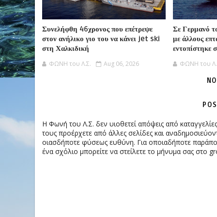
Συνελήφθη 46χρονος που επέτρεψε
Σε Γερμανό το
στον ανήλικο γιο του να κάνει jet ski
με άλλους επτ
στη Χαλκιδική
εντοπίστηκε 
ΦΩΝΗ του Λ.Σ.
Aug 06, 2026
ΦΩΝΗ του Λ.
NO
POS
Η Φωνή του Λ.Σ. δεν υιοθετεί απόψεις από καταγγελί
τους προέρχετε από άλλες σελίδες και αναδημοσιεύοντ
οιασδήποτε φύσεως ευθύνη. Για οποιαδήποτε παράπονα
ένα σχόλιο μπορείτε να στείλετε το μήνυμα σας στο gr