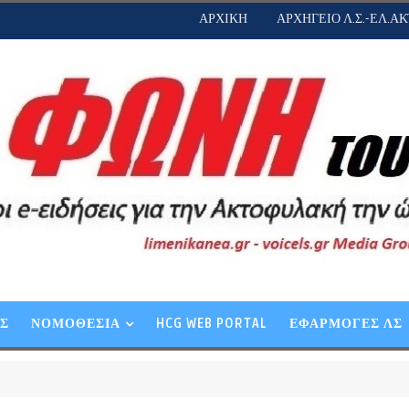
ΑΡΧΙΚΗ
ΑΡΧΗΓΕΙΟ Λ.Σ.-ΕΛ.ΑΚ
ΕΣ
ΝΟΜΟΘΕΣΙΑ
HCG WEB PORTAL
ΕΦΑΡΜΟΓΕΣ ΛΣ