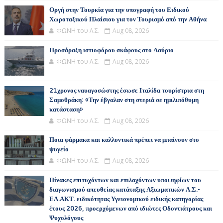
Οργή στην Τουρκία για την υπογραφή του Ειδικού
Χωροταξικού Πλαίσιου για τον Τουρισμό από την Αθήνα
ΦΩΝΗ του Λ.Σ.
Aug 08, 2026
Προσάραξη ιστιοφόρου σκάφους στο Λαύριο
ΦΩΝΗ του Λ.Σ.
Aug 08, 2026
21χρονος ναυαγοσώστης έσωσε Ιταλίδα τουρίστρια στη
Σαμοθράκη: «Την έβγαλαν στη στεριά σε ημιλιπόθυμη
κατάσταση»
ΦΩΝΗ του Λ.Σ.
Aug 08, 2026
Ποια φάρμακα και καλλυντικά πρέπει να μπαίνουν στο
ψυγείο
ΦΩΝΗ του Λ.Σ.
Aug 08, 2026
Πίνακες επιτυχόντων και επιλαχόντων υποψηφίων του
διαγωνισμού απευθείας κατάταξης Αξιωματικών Λ.Σ.-
ΕΛ.ΑΚΤ. ειδικότητας Υγειονομικού ειδικής κατηγορίας
έτους 2026, προερχόμενων από ιδιώτες Οδοντιάτρους και
Ψυχολόγους