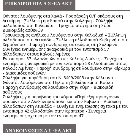
ΕΠΙΚΑΙΡΟΤΗΤΑ Λ.Σ.-ΕΛ.ΑΚΤ.
Θάνατος λουόμενης στα Χανιά - Προσάραξη Θ/Γ σκάφους στη
Λευκίμμη - Σύλληψη ημεδαπού στην Κυλλήνη - Σύλληψη
αλλοδαπού στη Καλαμάτα – Τροχαίο ατύχημα στη Σύρο -
Διακομιδές ασθενών
Τραυματισμός ανήλικου λουόμενου στην Χαλκιδική – Σύλληψη
αλλοδαπού στη Λευκάδα – Σύλληψη αλλοδαπού Κυβερνήτη στη
Χερσόνησο – Παροχή συνδρομής σε σκάφος στη Σαλαμίνα –
Συνέχεια ενημέρωσης αναφορικά με τον εντοπισμό 57
αλλοδαπών στους Καλούς Λιμένες
Εντοπισμός 57 αλλοδαπών στους Καλούς Λιμένες – Συνέχεια
ενημέρωσης αναφορικά με τον εντοπισμό 58 αλλοδαπών στους
Καλούς Λιμένες - Παροχή συνδρομής σε λουόμενο στην Κέρκυρα
- Διακομιδές ασθενών
Σύλληψη για παράβαση του Ν. 3409/2005 στην Κάλυμνο –
Θάνατος λουόμενων στο Πήλιο τη Χαλκίδα και τη Βούλα –
Παροχή συνδρομής σε λουόμενο στην Κύμη - Διακομιδή
ασθενούς
Συλλήψεις για παράβαση του νόμου «Περί εξαρτησιογόνων
ουσιών» στην Αλεξανδρούπολη και στην Καβάλα – Διάσωση
αλλοδαπών στη Λευκάδα – Συνέχεια ενημέρωσης σχετικά με τον
εντοπισμό 42 αλλοδαπών στην Ιεράπετρα - Συνέχεια
ενημέρωσης σχετικά με τον εντοπισμό 47
ΑΝΑΚΟΙΝΩΣΕΙΣ Λ.Σ.-ΕΛ.ΑΚΤ.