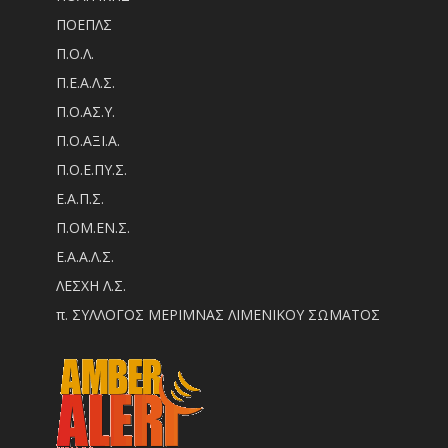
ΠΟΕΠΛΣ
Π.Ο.Λ.
Π.Ε.Α.Λ.Σ.
Π.Ο.ΑΣ.Υ.
Π.Ο.ΑΞΙ.Α.
Π.Ο.Ε.ΠΥ.Σ.
Ε.Α.Π.Σ.
Π.ΟM.EN.Σ.
Ε.Α.Α.Λ.Σ.
ΛΕΣΧΗ Λ.Σ.
π. ΣΥΛΛΟΓΟΣ ΜΕΡΙΜΝΑΣ ΛΙΜΕΝΙΚΟΥ ΣΩΜΑΤΟΣ