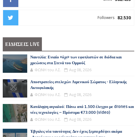
82.530
Followers
ΕΙΔΗΣΕΙΣ LIVE
Ναυτιλία: Ενιαίο «όχι» των εφοπλιστών σε διόδια και
χρεώσεις στα Στενά του Ορμούζ
ΦΩΝΗ του Λ.Σ.
Aug 08, 2026
Αποστρατείες στελεχών Λιμενικού Σώματος - Ελληνικής
Ακτοφυλακής
ΦΩΝΗ του Λ.Σ.
Aug 08, 2026
Κατάληψη αιγιαλού: Πάνω από 1.500 έλεγχοι με drones και
νέες τεχνολογίες – Πρόστιμα €73.000 (video)
ΦΩΝΗ του Λ.Σ.
Aug 08, 2026
Έβγαλες νέα ταυτότητα; Δεν έχεις ξεμπερδέψει ακόμα