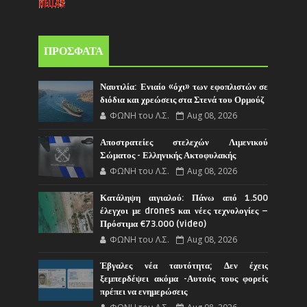
ΠΡΟΣΦΑΤΑ
Ναυτιλία: Ενιαίο «όχι» των εφοπλιστών σε
διόδια και χρεώσεις στα Στενά του Ορμούζ
ΦΩΝΗ του Λ.Σ.
Aug 08, 2026
Αποστρατείες στελεχών Λιμενικού
Σώματος - Ελληνικής Ακτοφυλακής
ΦΩΝΗ του Λ.Σ.
Aug 08, 2026
Κατάληψη αιγιαλού: Πάνω από 1.500
έλεγχοι με drones και νέες τεχνολογίες –
Πρόστιμα €73.000 (video)
ΦΩΝΗ του Λ.Σ.
Aug 08, 2026
Έβγαλες νέα ταυτότητα; Δεν έχεις
ξεμπερδέψει ακόμα -Αυτούς τους φορείς
πρέπει να ενημερώσεις