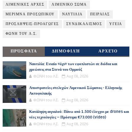
ΛΙΜΕΝΙΚΕΣ ΑΡΧΕΣ
ΛΙΜΕΝΙΚΟ ΣΩΜΑ
ΜΕΡΙΜΝΑ ΠΡΟΣΩΠΙΚΟΥ
ΝΑΥΤΙΛΙΑ
ΠΕΙΡΑΙΑΣ
ΠΡΟΣΛΗΨΕΙΣ-ΠΡΟΑΓΩΓΕΣ
ΣΥΝΔΙΚΑΛΙΣΜΟΣ
ΥΓΕΙΑ
ΦΩΝΗ ΤΟΥ Λ.Σ.
ΠΡΌΣΦΑΤΑ
ΔΗΜΟΦΙΛΉ
ΑΡΧΕΊΟ
Ναυτιλία: Ενιαίο «όχι» των εφοπλιστών σε διόδια και
χρεώσεις στα Στενά του Ορμούζ
ΦΩΝΗ του Λ.Σ.
Aug 08, 2026
Αποστρατείες στελεχών Λιμενικού Σώματος - Ελληνικής
Ακτοφυλακής
ΦΩΝΗ του Λ.Σ.
Aug 08, 2026
Κατάληψη αιγιαλού: Πάνω από 1.500 έλεγχοι με drones και
νέες τεχνολογίες – Πρόστιμα €73.000 (video)
ΦΩΝΗ του Λ.Σ.
Aug 08, 2026