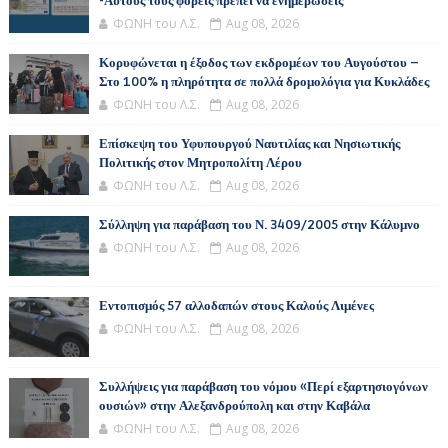
-Αυτούς τους φορείς πρέπει να ενημερώσεις
ΦΩΝΗ του Λ.Σ.
Aug 08, 2026
Κορυφώνεται η έξοδος των εκδρομέων του Αυγούστου –
Στο 100% η πληρότητα σε πολλά δρομολόγια για Κυκλάδες
ΦΩΝΗ του Λ.Σ.
Aug 08, 2026
Επίσκεψη του Υφυπουργού Ναυτιλίας και Νησιωτικής
Πολιτικής στον Μητροπολίτη Λέρου
ΦΩΝΗ του Λ.Σ.
Aug 08, 2026
Σύλληψη για παράβαση του Ν. 3409/2005 στην Κάλυμνο
ΦΩΝΗ του Λ.Σ.
Aug 08, 2026
Εντοπισμός 57 αλλοδαπών στους Καλούς Λιμένες
ΦΩΝΗ του Λ.Σ.
Aug 08, 2026
Συλλήψεις για παράβαση του νόμου «Περί εξαρτησιογόνων
ουσιών» στην Αλεξανδρούπολη και στην Καβάλα
ΦΩΝΗ του Λ.Σ.
Aug 08, 2026