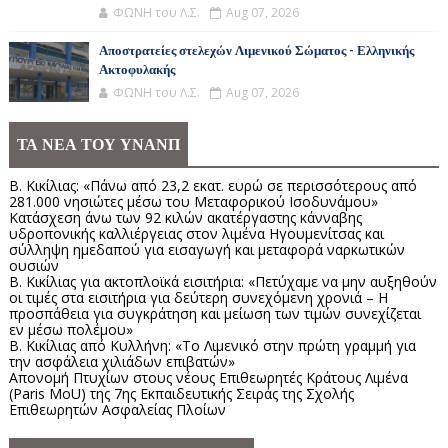
ΦΩΝΗ του Λ.Σ.
Aug 07, 2026
Αποστρατείες στελεχών Λιμενικού Σώματος - Ελληνικής
Ακτοφυλακής
ΦΩΝΗ του Λ.Σ.
Aug 07, 2026
ΤΑ ΝΕΑ ΤΟΥ ΥΝΑΝΠ
Β. Κικίλιας: «Πάνω από 23,2 εκατ. ευρώ σε περισσότερους από
281.000 νησιώτες μέσω του Μεταφορικού Ισοδυνάμου»
Κατάσχεση άνω των 92 κιλών ακατέργαστης κάνναβης
υδροπονικής καλλιέργειας στον λιμένα Ηγουμενίτσας και
σύλληψη ημεδαπού για εισαγωγή και μεταφορά ναρκωτικών
ουσιών
Β. Κικίλιας για ακτοπλοϊκά εισιτήρια: «Πετύχαμε να μην αυξηθούν
οι τιμές στα εισιτήρια για δεύτερη συνεχόμενη χρονιά – Η
προσπάθεια για συγκράτηση και μείωση των τιμών συνεχίζεται
εν μέσω πολέμου»
Β. Κικίλιας από Κυλλήνη: «Το Λιμενικό στην πρώτη γραμμή για
την ασφάλεια χιλιάδων επιβατών»
Απονομή Πτυχίων στους νέους Επιθεωρητές Κράτους Λιμένα
(Paris MoU) της 7ης Εκπαιδευτικής Σειράς της Σχολής
Επιθεωρητών Ασφαλείας Πλοίων