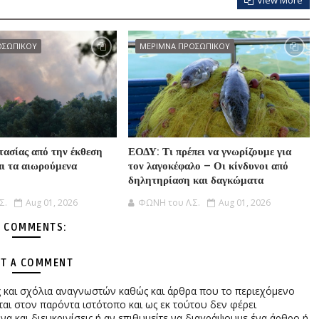
ΟΣΩΠΙΚΟΥ
ΜΕΡΙΜΝΑ ΠΡΟΣΩΠΙΚΟΥ
τασίας από την έκθεση
ΕΟΔΥ: Τι πρέπει να γνωρίζουμε για
αι τα αιωρούμενα
τον λαγοκέφαλο – Οι κίνδυνοι από
δηλητηρίαση και δαγκώματα
Σ.
Aug 01, 2026
ΦΩΝΗ του Λ.Σ.
Aug 01, 2026
 COMMENTS:
T A COMMENT
ες και σχόλια αναγνωστών καθώς και άρθρα που το περιεχόμενο
αι στον παρόντα ιστότοπο και ως εκ τούτου δεν φέρει
 και διευκρινίσεις ή αν επιθυμείτε να διαγράψουμε ένα άρθρο ή