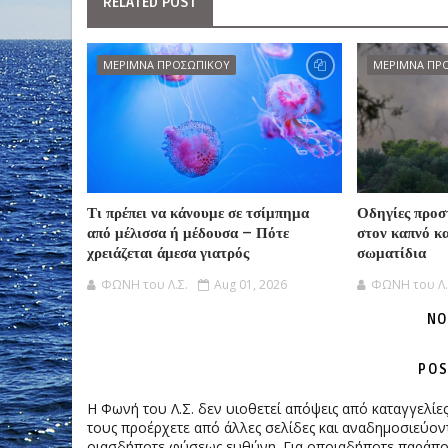
RELATED POST
ΜΕΡΙΜΝΑ ΠΡΟΣΩΠΙΚΟΥ
ΜΕΡΙΜΝΑ ΠΡ
Τι πρέπει να κάνουμε σε τσίμπημα
Οδηγίες προσ
από μέλισσα ή μέδουσα – Πότε
στον καπνό κ
χρειάζεται άμεσα γιατρός
σωματίδια
ΦΩΝΗ του Λ.Σ.
Aug 01, 2026
ΦΩΝΗ του Λ.
NO
POS
Η Φωνή του Λ.Σ. δεν υιοθετεί απόψεις από καταγγελί
τους προέρχετε από άλλες σελίδες και αναδημοσιεύοντ
οιασδήποτε φύσεως ευθύνη. Για οποιαδήποτε παράπονα