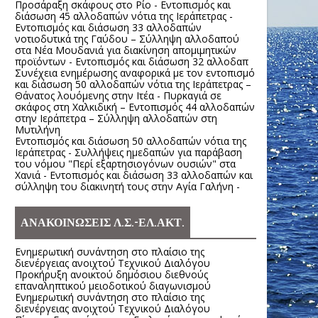
Προσάραξη σκάφους στο Ρίο - Εντοπισμός και
διάσωση 45 αλλοδαπών νότια της Ιεράπετρας -
Εντοπισμός και διάσωση 33 αλλοδαπών
νοτιοδυτικά της Γαύδου – Σύλληψη αλλοδαπού
στα Νέα Μουδανιά για διακίνηση απομιμητικών
προϊόντων - Εντοπισμός και διάσωση 32 αλλοδαπ
Συνέχεια ενημέρωσης αναφορικά με τον εντοπισμό
και διάσωση 50 αλλοδαπών νότια της Ιεράπετρας –
Θάνατος λουόμενης στην Ιτέα - Πυρκαγιά σε
σκάφος στη Χαλκιδική – Εντοπισμός 44 αλλοδαπών
στην Ιεράπετρα – Σύλληψη αλλοδαπών στη
Μυτιλήνη
Εντοπισμός και διάσωση 50 αλλοδαπών νότια της
Ιεράπετρας - Συλλήψεις ημεδαπών για παράβαση
του νόμου "Περί εξαρτησιογόνων ουσιών" στα
Χανιά - Εντοπισμός και διάσωση 33 αλλοδαπών και
σύλληψη του διακινητή τους στην Αγία Γαλήνη -
ΑΝΑΚΟΙΝΩΣΕΙΣ Λ.Σ.-ΕΛ.ΑΚΤ.
Ενημερωτική συνάντηση στο πλαίσιο της
διενέργειας ανοιχτού Τεχνικού Διαλόγου
Προκήρυξη ανοικτού δημόσιου διεθνούς
επαναληπτικού μειοδοτικού διαγωνισμού
Ενημερωτική συνάντηση στο πλαίσιο της
διενέργειας ανοιχτού Τεχνικού Διαλόγου