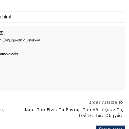
Σ.
ρη Ενημέρωση Λιμενικών
com/voicels
Older Article
υς
Ιδού Που Είναι Τα Ραντάρ Που Αδειάζουν Τις
Τσέπες Των Οδηγών
View More