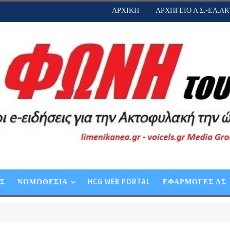
ΑΡΧΙΚΗ
ΑΡΧΗΓΕΙΟ Λ.Σ.-ΕΛ.ΑΚ
ΕΣ
ΝΟΜΟΘΕΣΙΑ
HCG WEB PORTAL
ΕΦΑΡΜΟΓΕΣ ΛΣ