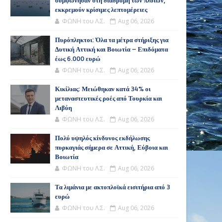
συμφώνησαν στη διαδρομή των πλοίων,
εκκρεμούν κρίσιμες λεπτομέρειες
ΦΩΝΗ του Λ.Σ.
Aug 06, 2026
Πυρόπληκτοι: Όλα τα μέτρα στήριξης για
Δυτική Αττική και Βοιωτία – Επιδόματα
έως 6.000 ευρώ
ΦΩΝΗ του Λ.Σ.
Aug 06, 2026
Κικίλιας: Μειώθηκαν κατά 34% οι
μεταναστευτικές ροές από Τουρκία και
Λιβύη
ΦΩΝΗ του Λ.Σ.
Aug 06, 2026
Πολύ υψηλός κίνδυνος εκδήλωσης
πυρκαγιάς σήμερα σε Αττική, Εύβοια και
Βοιωτία
ΦΩΝΗ του Λ.Σ.
Aug 06, 2026
Τα λιμάνια με ακτοπλοϊκά εισιτήρια από 3
ευρώ
ΦΩΝΗ του Λ.Σ.
Aug 06, 2026