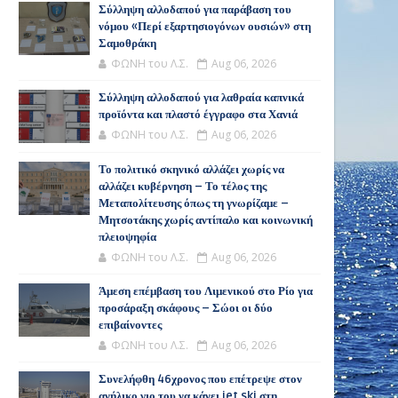
Σύλληψη αλλοδαπού για παράβαση του
νόμου «Περί εξαρτησιογόνων ουσιών» στη
Σαμοθράκη
ΦΩΝΗ του Λ.Σ.
Aug 06, 2026
Σύλληψη αλλοδαπού για λαθραία καπνικά
προϊόντα και πλαστό έγγραφο στα Χανιά
ΦΩΝΗ του Λ.Σ.
Aug 06, 2026
Το πολιτικό σκηνικό αλλάζει χωρίς να
αλλάζει κυβέρνηση – Το τέλος της
Μεταπολίτευσης όπως τη γνωρίζαμε –
Μητσοτάκης χωρίς αντίπαλο και κοινωνική
πλειοψηφία
ΦΩΝΗ του Λ.Σ.
Aug 06, 2026
Άμεση επέμβαση του Λιμενικού στο Ρίο για
προσάραξη σκάφους – Σώοι οι δύο
επιβαίνοντες
ΦΩΝΗ του Λ.Σ.
Aug 06, 2026
Συνελήφθη 46χρονος που επέτρεψε στον
ανήλικο γιο του να κάνει jet ski στη