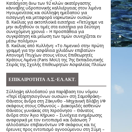
Κατάσχεση άνω των 92 κιλών ακατέργαστης
κάνναβης υδροπονικής καλλιέργειας στον λιμένα
Ηγουμενίτσας και σύλληψη ημεδαπού για
εισαγωγή και μεταφορά ναρκωτικών ουσιών
Β. Κικίλιας για ακτοπλοϊκά εισιτήρια: «Πετύχαμε να
μην αυξηθούν οι τιμές στα εισιτήρια για δεύτερη
συνεχόμενη χρονιά – Η προσπάθεια για
συγκράτηση και μείωση των τιμών συνεχίζεται εν
μέσω πολέμου»
Β. Κικίλιας από Κυλλήνη: «Το Λιμενικό στην πρώτη
γραμμή για την ασφάλεια χιλιάδων επιβατών»
Απονομή Πτυχίων στους νέους Επιθεωρητές
Κράτους Λιμένα (Paris MoU) της 7ης Εκπαιδευτικής
Σειράς της Σχολής Επιθεωρητών Ασφαλείας Πλοίων
ΕΠΙΚΑΙΡΟΤΗΤΑ Λ.Σ.-ΕΛ.ΑΚΤ.
Σύλληψη αλλοδαπού για παράβαση του νόμου
«Περί εξαρτησιογόνων ουσιών» στη Σαμοθράκη–
Θάνατος άνδρα στη Ζάκυνθο –Μηχανική Βλάβη Ι/Φ
σκάφους στους Οθωνούς – Διακομιδές ασθενών
Θάνατος γυναίκας στη Χερσόνησο – Θάνατος
άνδρα στον Άγιο Κήρυκο – Συνέχεια ενημέρωσης
αναφορικά με τον εντοπισμό και διάσωση 7
αλλοδαπών επιβαινόντων Ι/Φ σκάφους και τις
έρευνες προς εντοπισμό αγνοούμενου στη Σύμη –