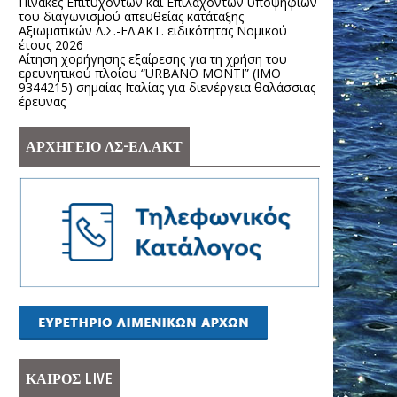
Πίνακες Επιτυχόντων και Επιλαχόντων υποψηφίων
του διαγωνισμού απευθείας κατάταξης
Αξιωματικών Λ.Σ.-ΕΛ.ΑΚΤ. ειδικότητας Νομικού
έτους 2026
Αίτηση χορήγησης εξαίρεσης για τη χρήση του
ερευνητικού πλοίου “URBANO MONTI” (IMO
9344215) σημαίας Ιταλίας για διενέργεια θαλάσσιας
έρευνας
ΑΡΧΗΓΕΙΟ ΛΣ-ΕΛ.ΑΚΤ
ΚΑΙΡΟΣ LIVE