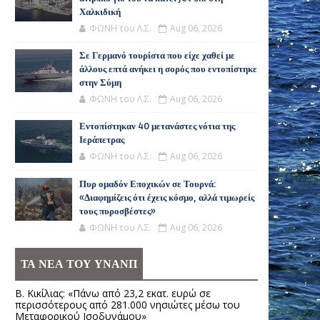
Χαλκιδική
ΦΩΝΗ του Λ.Σ.
Aug 06, 2026
Σε Γερμανό τουρίστα που είχε χαθεί με
άλλους επτά ανήκει η σορός που εντοπίστηκε
στην Σύμη
ΦΩΝΗ του Λ.Σ.
Aug 06, 2026
Εντοπίστηκαν 40 μετανάστες νότια της
Ιεράπετρας
ΦΩΝΗ του Λ.Σ.
Aug 06, 2026
Πυρ ομαδόν Εποχικών σε Τουρνά:
«Διαφημίζεις ότι έχεις κόσμο, αλλά τιμωρείς
τους πυροσβέστες»
ΦΩΝΗ του Λ.Σ.
Aug 06, 2026
ΤΑ ΝΕΑ ΤΟΥ ΥΝΑΝΠ
Β. Κικίλιας: «Πάνω από 23,2 εκατ. ευρώ σε
περισσότερους από 281.000 νησιώτες μέσω του
Μεταφορικού Ισοδυνάμου»