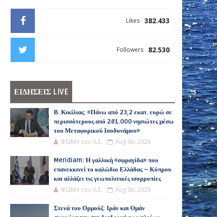
382.433
Likes
82.530
Followers
ΕΙΔΗΣΕΙΣ LIVE
Β. Κικίλιας: «Πάνω από 23,2 εκατ. ευρώ σε
περισσότερους από 281.000 νησιώτες μέσω
του Μεταφορικού Ισοδυνάμου»
ΦΩΝΗ του Λ.Σ.
Aug 06, 2026
Meridiam: Η γαλλική «σφραγίδα» που
επανεκκινεί το καλώδιο Ελλάδας – Κύπρου
και αλλάζει τις γεωπολιτικές ισορροπίες
ΦΩΝΗ του Λ.Σ.
Aug 06, 2026
Στενά του Ορμούζ: Ιράν και Ομάν