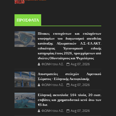
ΠΡΟΣΦΑΤΑ
Πίνακες επιτυχόντων και επιλαχόντων
υποψηφίων του διαγωνισμού απευθείας
κατάταξης Αξιωματικών Λ.Σ.-ΕΛ.ΑΚΤ.
ειδικότητας Υγειονομικού ειδικής
κατηγορίας έτους 2026, προερχόμενων από
ιδιώτες Οδοντιάτρους και Ψυχολόγους
ΦΩΝΗ του Λ.Σ.
Aug 07, 2026
Αποστρατείες στελεχών Λιμενικού
Σώματος - Ελληνικής Ακτοφυλακής
ΦΩΝΗ του Λ.Σ.
Aug 07, 2026
Ελληνική ακτοπλοΐα: 164 πλοία, 20 εκατ.
επιβάτες και χρηματοδοτικό κενό άνω των
€5 δισ.
ΦΩΝΗ του Λ.Σ.
Aug 07, 2026