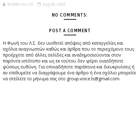
ΦΩΝΗ του Λ.Σ.
Aug 06, 2026
NO COMMENTS:
POST A COMMENT
Η Φωνή του Λ.Σ. δεν υιοθετεί απόψεις από καταγγελίες και
σχόλια αναγνωστών καθώς και άρθρα που το περιεχόμενο τους
προέρχετε από άλλες σελίδες και αναδημοσιεύονται στον
παρόντα ιστότοπο και ως εκ τούτου δεν φέρει οιασδήποτε
φύσεως ευθύνη. Για οποιαδήποτε παράπονα και διευκρινίσεις ή
αν επιθυμείτε να διαγράψουμε ένα άρθρο ή ένα σχόλιο μπορείτε
να στείλετε το μήνυμα σας στο group.voice.ls@gmail.com.