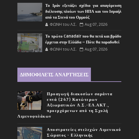
Το Ιράν εξετάζει σχέδιο για απαγόρευση
διέλευσης πλοίων των ΗΠΑ και του Ισραήλ
από τα Στενά του Ορμούζ
ΦΩΝΗ του Λ.Σ.
Aug 07, 2026
Το πρώτο Canadair που θα πετά και βράδυ
έρχεται στην Ελλάδα – Πότε θα παραδοθεί
ΦΩΝΗ του Λ.Σ.
Aug 07, 2026
ΔΗΜΟΦΙΛΕΊΣ ΑΝΑΡΤΉΣΕΙΣ
Προαγωγή διακοσίων σαράντα
επτά (247) Κατώτερων
Αξιωματικών Λ.Σ.-ΕΛ.ΑΚΤ.,
προερχόμενων από τη Σχολή
Λιμενοφυλάκων
Αποστρατείες στελεχών Λιμενικού
Σώματος - Ελληνικής