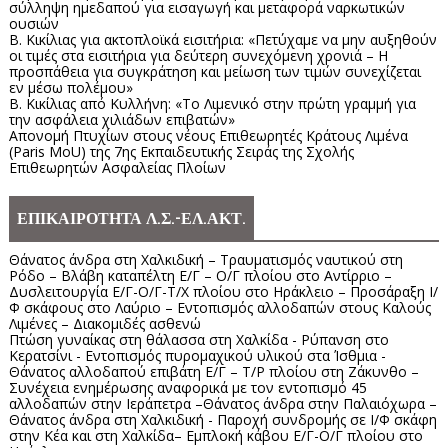
σύλληψη ημεδαπού για εισαγωγή και μεταφορά ναρκωτικών
ουσιών
Β. Κικίλιας για ακτοπλοϊκά εισιτήρια: «Πετύχαμε να μην αυξηθούν
οι τιμές στα εισιτήρια για δεύτερη συνεχόμενη χρονιά – Η
προσπάθεια για συγκράτηση και μείωση των τιμών συνεχίζεται
εν μέσω πολέμου»
Β. Κικίλιας από Κυλλήνη: «Το Λιμενικό στην πρώτη γραμμή για
την ασφάλεια χιλιάδων επιβατών»
Απονομή Πτυχίων στους νέους Επιθεωρητές Κράτους Λιμένα
(Paris MoU) της 7ης Εκπαιδευτικής Σειράς της Σχολής
Επιθεωρητών Ασφαλείας Πλοίων
ΕΠΙΚΑΙΡΟΤΗΤΑ Λ.Σ.-ΕΛ.ΑΚΤ.
Θάνατος άνδρα στη Χαλκιδική – Τραυματισμός ναυτικού στη
Ρόδο – Βλάβη καταπέλτη Ε/Γ – Ο/Γ πλοίου στο Αντίρριο –
Δυσλειτουργία Ε/Γ-Ο/Γ-Τ/Χ πλοίου στο Ηράκλειο – Προσάραξη Ι/
Φ σκάφους στο Λαύριο – Εντοπισμός αλλοδαπών στους Καλούς
Λιμένες – Διακομιδές ασθενώ
Πτώση γυναίκας στη θάλασσα στη Χαλκίδα - Ρύπανση στο
Κερατσίνι - Εντοπισμός πυρομαχικού υλικού στα Ίσθμια -
Θάνατος αλλοδαπού επιβάτη Ε/Γ – Τ/Ρ πλοίου στη Ζάκυνθο –
Συνέχεια ενημέρωσης αναφορικά με τον εντοπισμό 45
αλλοδαπών στην Ιεράπετρα –Θάνατος άνδρα στην Παλαιόχωρα –
Θάνατος άνδρα στη Χαλκιδική - Παροχή συνδρομής σε Ι/Φ σκάφη
στην Κέα και στη Χαλκίδα– Εμπλοκή κάβου Ε/Γ-Ο/Γ πλοίου στο