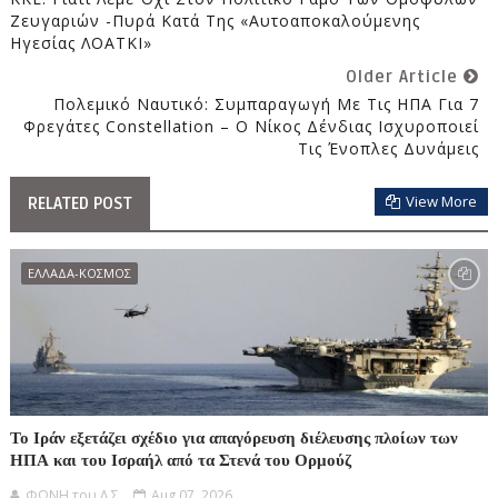
Ζευγαριών -Πυρά Κατά Της «αυτοαποκαλούμενης
Ηγεσίας ΛΟΑΤΚΙ»
Older Article
Πολεμικό Ναυτικό: Συμπαραγωγή Με Τις ΗΠΑ Για 7
Φρεγάτες Constellation – O Nίκος Δένδιας Ισχυροποιεί
Τις Ένοπλες Δυνάμεις
View More
RELATED POST
ΕΛΛΑΔΑ-ΚΟΣΜΟΣ
Το Ιράν εξετάζει σχέδιο για απαγόρευση διέλευσης πλοίων των
ΗΠΑ και του Ισραήλ από τα Στενά του Ορμούζ
ΦΩΝΗ του Λ.Σ.
Aug 07, 2026