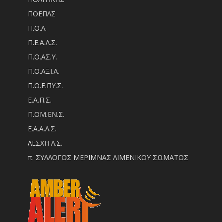
ΠΟΕΠΛΣ
Π.Ο.Λ.
Π.Ε.Α.Λ.Σ.
Π.Ο.ΑΣ.Υ.
Π.Ο.ΑΞΙ.Α.
Π.Ο.Ε.ΠΥ.Σ.
Ε.Α.Π.Σ.
Π.ΟM.EN.Σ.
Ε.Α.Α.Λ.Σ.
ΛΕΣΧΗ Λ.Σ.
π. ΣΥΛΛΟΓΟΣ ΜΕΡΙΜΝΑΣ ΛΙΜΕΝΙΚΟΥ ΣΩΜΑΤΟΣ