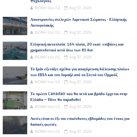
Ψυχολόγους
ΦΩΝΗ του Λ.Σ.
Aug 07, 2026
Αποστρατείες στελεχών Λιμενικού Σώματος - Ελληνικής
Ακτοφυλακής
ΦΩΝΗ του Λ.Σ.
Aug 07, 2026
Ελληνική ακτοπλοΐα: 164 πλοία, 20 εκατ. επιβάτες και
χρηματοδοτικό κενό άνω των €5 δισ.
ΦΩΝΗ του Λ.Σ.
Aug 07, 2026
Το Ιράν εξετάζει σχέδιο για απαγόρευση διέλευσης πλοίων
των ΗΠΑ και του Ισραήλ από τα Στενά του Ορμούζ
ΦΩΝΗ του Λ.Σ.
Aug 07, 2026
Το πρώτο Canadair που θα πετά και βράδυ έρχεται στην
Ελλάδα – Πότε θα παραδοθεί
ΦΩΝΗ του Λ.Σ.
Aug 07, 2026
Αυτές είναι οι έξι πιο επικίνδυνες εβδομάδες του έτους για
δασικές φωτιές
ΦΩΝΗ του Λ.Σ.
Aug 07, 2026