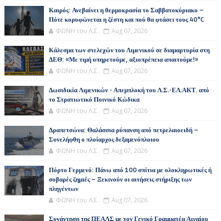
Καιρός: Ανεβαίνει η θερμοκρασία το Σαββατοκύριακο –
Πότε κορυφώνεται η ζέστη και πού θα φτάσει τους 40°C
ΦΩΝΗ του Λ.Σ.
Aug 07, 2026
Κάλεσμα των στελεχών του Λιμενικού σε διαμαρτυρία στη
ΔΕΘ: «Με τιμή υπηρετούμε, αξιοπρέπεια απαιτούμε!»
ΦΩΝΗ του Λ.Σ.
Aug 07, 2026
Δωσιδικία Λιμενικών - Απεμπλοκή του Λ.Σ.-ΕΛ.ΑΚΤ. από
το Στρατιωτικό Ποινικό Κώδικα
ΦΩΝΗ του Λ.Σ.
Aug 07, 2026
Δραπετσώνα: Θαλάσσια ρύπανση από πετρελαιοειδή –
Συνελήφθη ο πλοίαρχος δεξαμενόπλοιου
ΦΩΝΗ του Λ.Σ.
Aug 07, 2026
Πόρτο Γερμενό: Πάνω από 100 σπίτια με ολοκληρωτικές ή
σοβαρές ζημιές – Ξεκινούν οι αιτήσεις στήριξης των
πληγέντων
ΦΩΝΗ του Λ.Σ.
Aug 07, 2026
Συνάντηση της ΠΕΑΛΣ με τον Γενικό Γραμματέα Αιγαίου