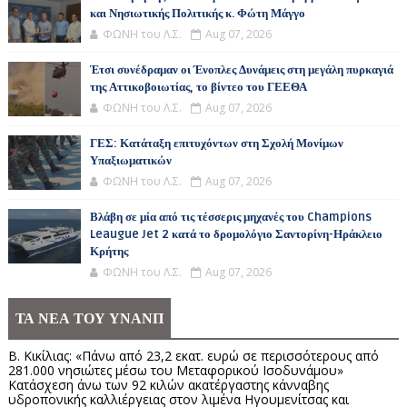
και Νησιωτικής Πολιτικής κ. Φώτη Μάγγο
ΦΩΝΗ του Λ.Σ.
Aug 07, 2026
Έτσι συνέδραμαν οι Ένοπλες Δυνάμεις στη μεγάλη πυρκαγιά
της Αττικοβοιωτίας, το βίντεο του ΓΕΕΘΑ
ΦΩΝΗ του Λ.Σ.
Aug 07, 2026
ΓΕΣ: Κατάταξη επιτυχόντων στη Σχολή Μονίμων
Υπαξιωματικών
ΦΩΝΗ του Λ.Σ.
Aug 07, 2026
Βλάβη σε μία από τις τέσσερις μηχανές του Champions
Leaugue Jet 2 κατά το δρομολόγιο Σαντορίνη-Ηράκλειο
Κρήτης
ΦΩΝΗ του Λ.Σ.
Aug 07, 2026
ΤΑ ΝΕΑ ΤΟΥ ΥΝΑΝΠ
Β. Κικίλιας: «Πάνω από 23,2 εκατ. ευρώ σε περισσότερους από
281.000 νησιώτες μέσω του Μεταφορικού Ισοδυνάμου»
Κατάσχεση άνω των 92 κιλών ακατέργαστης κάνναβης
υδροπονικής καλλιέργειας στον λιμένα Ηγουμενίτσας και