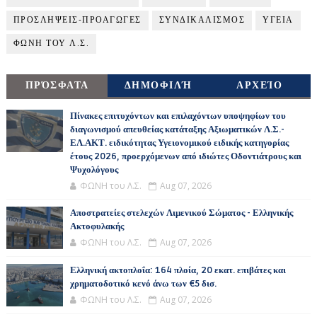
ΠΡΟΣΛΗΨΕΙΣ-ΠΡΟΑΓΩΓΕΣ
ΣΥΝΔΙΚΑΛΙΣΜΟΣ
ΥΓΕΙΑ
ΦΩΝΗ ΤΟΥ Λ.Σ.
ΠΡΌΣΦΑΤΑ
ΔΗΜΟΦΙΛΉ
ΑΡΧΕΊΟ
Πίνακες επιτυχόντων και επιλαχόντων υποψηφίων του
διαγωνισμού απευθείας κατάταξης Αξιωματικών Λ.Σ.-
ΕΛ.ΑΚΤ. ειδικότητας Υγειονομικού ειδικής κατηγορίας
έτους 2026, προερχόμενων από ιδιώτες Οδοντιάτρους και
Ψυχολόγους
ΦΩΝΗ του Λ.Σ.
Aug 07, 2026
Αποστρατείες στελεχών Λιμενικού Σώματος - Ελληνικής
Ακτοφυλακής
ΦΩΝΗ του Λ.Σ.
Aug 07, 2026
Ελληνική ακτοπλοΐα: 164 πλοία, 20 εκατ. επιβάτες και
χρηματοδοτικό κενό άνω των €5 δισ.
ΦΩΝΗ του Λ.Σ.
Aug 07, 2026