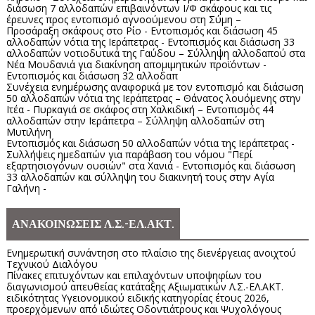
διάσωση 7 αλλοδαπών επιβαινόντων Ι/Φ σκάφους και τις
έρευνες προς εντοπισμό αγνοούμενου στη Σύμη –
Προσάραξη σκάφους στο Ρίο - Εντοπισμός και διάσωση 45
αλλοδαπών νότια της Ιεράπετρας - Εντοπισμός και διάσωση 33
αλλοδαπών νοτιοδυτικά της Γαύδου – Σύλληψη αλλοδαπού στα
Νέα Μουδανιά για διακίνηση απομιμητικών προϊόντων -
Εντοπισμός και διάσωση 32 αλλοδαπ
Συνέχεια ενημέρωσης αναφορικά με τον εντοπισμό και διάσωση
50 αλλοδαπών νότια της Ιεράπετρας – Θάνατος λουόμενης στην
Ιτέα - Πυρκαγιά σε σκάφος στη Χαλκιδική – Εντοπισμός 44
αλλοδαπών στην Ιεράπετρα – Σύλληψη αλλοδαπών στη
Μυτιλήνη
Εντοπισμός και διάσωση 50 αλλοδαπών νότια της Ιεράπετρας -
Συλλήψεις ημεδαπών για παράβαση του νόμου "Περί
εξαρτησιογόνων ουσιών" στα Χανιά - Εντοπισμός και διάσωση
33 αλλοδαπών και σύλληψη του διακινητή τους στην Αγία
Γαλήνη -
ΑΝΑΚΟΙΝΩΣΕΙΣ Λ.Σ.-ΕΛ.ΑΚΤ.
Ενημερωτική συνάντηση στο πλαίσιο της διενέργειας ανοιχτού
Τεχνικού Διαλόγου
Πίνακες επιτυχόντων και επιλαχόντων υποψηφίων του
διαγωνισμού απευθείας κατάταξης Αξιωματικών Λ.Σ.-ΕΛ.ΑΚΤ.
ειδικότητας Υγειονομικού ειδικής κατηγορίας έτους 2026,
προερχόμενων από ιδιώτες Οδοντιάτρους και Ψυχολόγους