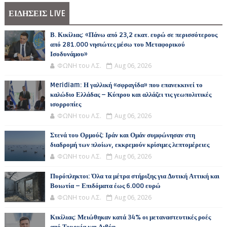
ΕΙΔΗΣΕΙΣ LIVE
Β. Κικίλιας: «Πάνω από 23,2 εκατ. ευρώ σε περισσότερους
από 281.000 νησιώτες μέσω του Μεταφορικού
Ισοδυνάμου»
ΦΩΝΗ του Λ.Σ.
Aug 06, 2026
Meridiam: Η γαλλική «σφραγίδα» που επανεκκινεί το
καλώδιο Ελλάδας – Κύπρου και αλλάζει τις γεωπολιτικές
ισορροπίες
ΦΩΝΗ του Λ.Σ.
Aug 06, 2026
Στενά του Ορμούζ: Ιράν και Ομάν συμφώνησαν στη
διαδρομή των πλοίων, εκκρεμούν κρίσιμες λεπτομέρειες
ΦΩΝΗ του Λ.Σ.
Aug 06, 2026
Πυρόπληκτοι: Όλα τα μέτρα στήριξης για Δυτική Αττική και
Βοιωτία – Επιδόματα έως 6.000 ευρώ
ΦΩΝΗ του Λ.Σ.
Aug 06, 2026
Κικίλιας: Μειώθηκαν κατά 34% οι μεταναστευτικές ροές