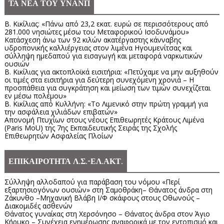
ΤΑ ΝΕΑ ΤΟΥ ΥΝΑΝΠ
Β. Κικίλιας: «Πάνω από 23,2 εκατ. ευρώ σε περισσότερους από
281.000 νησιώτες μέσω του Μεταφορικού Ισοδυνάμου»
Κατάσχεση άνω των 92 κιλών ακατέργαστης κάνναβης
υδροπονικής καλλιέργειας στον λιμένα Ηγουμενίτσας και
σύλληψη ημεδαπού για εισαγωγή και μεταφορά ναρκωτικών
ουσιών
Β. Κικίλιας για ακτοπλοϊκά εισιτήρια: «Πετύχαμε να μην αυξηθούν
οι τιμές στα εισιτήρια για δεύτερη συνεχόμενη χρονιά – Η
προσπάθεια για συγκράτηση και μείωση των τιμών συνεχίζεται
εν μέσω πολέμου»
Β. Κικίλιας από Κυλλήνη: «Το Λιμενικό στην πρώτη γραμμή για
την ασφάλεια χιλιάδων επιβατών»
Απονομή Πτυχίων στους νέους Επιθεωρητές Κράτους Λιμένα
(Paris MoU) της 7ης Εκπαιδευτικής Σειράς της Σχολής
Επιθεωρητών Ασφαλείας Πλοίων
ΕΠΙΚΑΙΡΟΤΗΤΑ Λ.Σ.-ΕΛ.ΑΚΤ.
Σύλληψη αλλοδαπού για παράβαση του νόμου «Περί
εξαρτησιογόνων ουσιών» στη Σαμοθράκη– Θάνατος άνδρα στη
Ζάκυνθο –Μηχανική Βλάβη Ι/Φ σκάφους στους Οθωνούς –
Διακομιδές ασθενών
Θάνατος γυναίκας στη Χερσόνησο – Θάνατος άνδρα στον Άγιο
Κήρυκο – Συνέχεια ενημέρωσης αναφορικά με τον εντοπισμό και