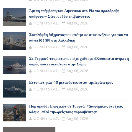
Άμεση επέμβαση του Λιμενικού στο Ρίο για προσάραξη
σκάφους – Σώοι οι δύο επιβαίνοντες
ΦΩΝΗ του Λ.Σ.
Aug 06, 2026
Συνελήφθη 46χρονος που επέτρεψε στον ανήλικο γιο του να
κάνει jet ski στη Χαλκιδική
ΦΩΝΗ του Λ.Σ.
Aug 06, 2026
Σε Γερμανό τουρίστα που είχε χαθεί με άλλους επτά ανήκει η
σορός που εντοπίστηκε στην Σύμη
ΦΩΝΗ του Λ.Σ.
Aug 06, 2026
Εντοπίστηκαν 40 μετανάστες νότια της Ιεράπετρας
ΦΩΝΗ του Λ.Σ.
Aug 06, 2026
Πυρ ομαδόν Εποχικών σε Τουρνά: «Διαφημίζεις ότι έχεις
κόσμο, αλλά τιμωρείς τους πυροσβέστες»
ΦΩΝΗ του Λ.Σ.
Aug 06, 2026