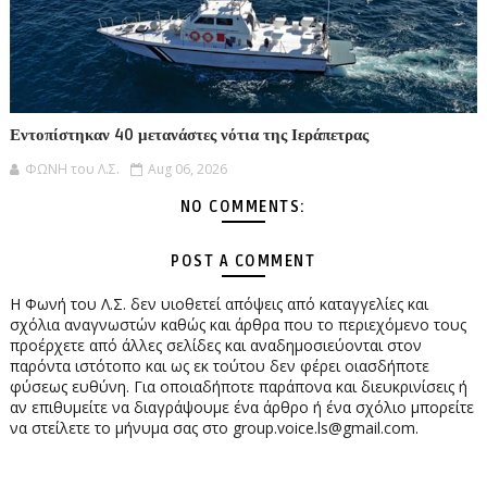
Εντοπίστηκαν 40 μετανάστες νότια της Ιεράπετρας
ΦΩΝΗ του Λ.Σ.
Aug 06, 2026
NO COMMENTS:
POST A COMMENT
Η Φωνή του Λ.Σ. δεν υιοθετεί απόψεις από καταγγελίες και
σχόλια αναγνωστών καθώς και άρθρα που το περιεχόμενο τους
προέρχετε από άλλες σελίδες και αναδημοσιεύονται στον
παρόντα ιστότοπο και ως εκ τούτου δεν φέρει οιασδήποτε
φύσεως ευθύνη. Για οποιαδήποτε παράπονα και διευκρινίσεις ή
αν επιθυμείτε να διαγράψουμε ένα άρθρο ή ένα σχόλιο μπορείτε
να στείλετε το μήνυμα σας στο group.voice.ls@gmail.com.