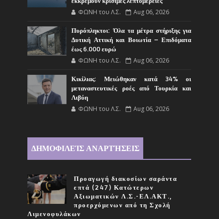
εκκρεμούν κρίσιμες λεπτομέρειες
ΦΩΝΗ του Λ.Σ.
Aug 06, 2026
Πυρόπληκτοι: Όλα τα μέτρα στήριξης για
Δυτική Αττική και Βοιωτία – Επιδόματα
έως 6.000 ευρώ
ΦΩΝΗ του Λ.Σ.
Aug 06, 2026
Κικίλιας: Μειώθηκαν κατά 34% οι
μεταναστευτικές ροές από Τουρκία και
Λιβύη
ΦΩΝΗ του Λ.Σ.
Aug 06, 2026
ΔΗΜΟΦΙΛΕΊΣ ΑΝΑΡΤΉΣΕΙΣ
Προαγωγή διακοσίων σαράντα
επτά (247) Κατώτερων
Αξιωματικών Λ.Σ.-ΕΛ.ΑΚΤ.,
προερχόμενων από τη Σχολή
Λιμενοφυλάκων