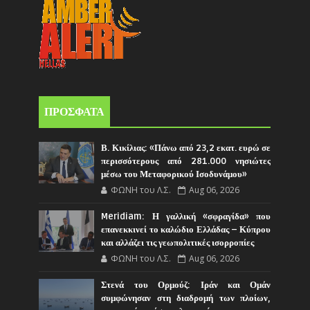
ΠΡΟΣΦΑΤΑ
Β. Κικίλιας: «Πάνω από 23,2 εκατ. ευρώ σε
περισσότερους από 281.000 νησιώτες
μέσω του Μεταφορικού Ισοδυνάμου»
ΦΩΝΗ του Λ.Σ.
Aug 06, 2026
Meridiam: Η γαλλική «σφραγίδα» που
επανεκκινεί το καλώδιο Ελλάδας – Κύπρου
και αλλάζει τις γεωπολιτικές ισορροπίες
ΦΩΝΗ του Λ.Σ.
Aug 06, 2026
Στενά του Ορμούζ: Ιράν και Ομάν
συμφώνησαν στη διαδρομή των πλοίων,