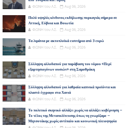
από Τουρκία και Λιβύη
ΦΩΝΗ του Λ.Σ.
Aug 06, 2026
Πολύ υψηλός κίνδυνος εκδήλωσης πυρκαγιάς σήμερα σε
Αττική, Εύβοια και Βοιωτία
ΦΩΝΗ του Λ.Σ.
Aug 06, 2026
Τα λιμάνια με ακτοπλοϊκά εισιτήρια από 3 ευρώ
ΦΩΝΗ του Λ.Σ.
Aug 06, 2026
Σύλληψη αλλοδαπού για παράβαση του νόμου «Περί
εξαρτησιογόνων ουσιών» στη Σαμοθράκη
ΦΩΝΗ του Λ.Σ.
Aug 06, 2026
Σύλληψη αλλοδαπού για λαθραία καπνικά προϊόντα και
πλαστό έγγραφο στα Χανιά
ΦΩΝΗ του Λ.Σ.
Aug 06, 2026
Το πολιτικό σκηνικό αλλάζει χωρίς να αλλάζει κυβέρνηση –
Το τέλος της Μεταπολίτευσης όπως τη γνωρίζαμε –
Μητσοτάκης χωρίς αντίπαλο και κοινωνική πλειοψηφία
ΦΩΝΗ του Λ.Σ.
Aug 06, 2026