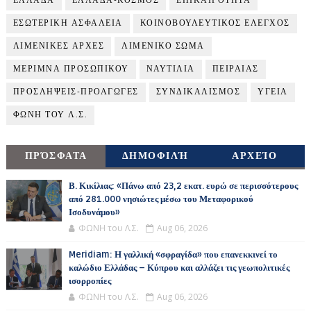
ΕΛΛΑΔΑ
ΕΛΛΑΔΑ-ΚΟΣΜΟΣ
ΕΠΙΚΑΙΡΟΤΗΤΑ
ΕΣΩΤΕΡΙΚΗ ΑΣΦΑΛΕΙΑ
ΚΟΙΝΟΒΟΥΛΕΥΤΙΚΟΣ ΕΛΕΓΧΟΣ
ΛΙΜΕΝΙΚΕΣ ΑΡΧΕΣ
ΛΙΜΕΝΙΚΟ ΣΩΜΑ
ΜΕΡΙΜΝΑ ΠΡΟΣΩΠΙΚΟΥ
ΝΑΥΤΙΛΙΑ
ΠΕΙΡΑΙΑΣ
ΠΡΟΣΛΗΨΕΙΣ-ΠΡΟΑΓΩΓΕΣ
ΣΥΝΔΙΚΑΛΙΣΜΟΣ
ΥΓΕΙΑ
ΦΩΝΗ ΤΟΥ Λ.Σ.
ΠΡΌΣΦΑΤΑ
ΔΗΜΟΦΙΛΉ
ΑΡΧΕΊΟ
Β. Κικίλιας: «Πάνω από 23,2 εκατ. ευρώ σε περισσότερους
από 281.000 νησιώτες μέσω του Μεταφορικού
Ισοδυνάμου»
ΦΩΝΗ του Λ.Σ.
Aug 06, 2026
Meridiam: Η γαλλική «σφραγίδα» που επανεκκινεί το
καλώδιο Ελλάδας – Κύπρου και αλλάζει τις γεωπολιτικές
ισορροπίες
ΦΩΝΗ του Λ.Σ.
Aug 06, 2026