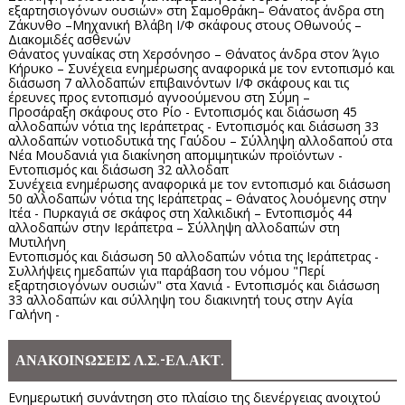
εξαρτησιογόνων ουσιών» στη Σαμοθράκη– Θάνατος άνδρα στη
Ζάκυνθο –Μηχανική Βλάβη Ι/Φ σκάφους στους Οθωνούς –
Διακομιδές ασθενών
Θάνατος γυναίκας στη Χερσόνησο – Θάνατος άνδρα στον Άγιο
Κήρυκο – Συνέχεια ενημέρωσης αναφορικά με τον εντοπισμό και
διάσωση 7 αλλοδαπών επιβαινόντων Ι/Φ σκάφους και τις
έρευνες προς εντοπισμό αγνοούμενου στη Σύμη –
Προσάραξη σκάφους στο Ρίο - Εντοπισμός και διάσωση 45
αλλοδαπών νότια της Ιεράπετρας - Εντοπισμός και διάσωση 33
αλλοδαπών νοτιοδυτικά της Γαύδου – Σύλληψη αλλοδαπού στα
Νέα Μουδανιά για διακίνηση απομιμητικών προϊόντων -
Εντοπισμός και διάσωση 32 αλλοδαπ
Συνέχεια ενημέρωσης αναφορικά με τον εντοπισμό και διάσωση
50 αλλοδαπών νότια της Ιεράπετρας – Θάνατος λουόμενης στην
Ιτέα - Πυρκαγιά σε σκάφος στη Χαλκιδική – Εντοπισμός 44
αλλοδαπών στην Ιεράπετρα – Σύλληψη αλλοδαπών στη
Μυτιλήνη
Εντοπισμός και διάσωση 50 αλλοδαπών νότια της Ιεράπετρας -
Συλλήψεις ημεδαπών για παράβαση του νόμου "Περί
εξαρτησιογόνων ουσιών" στα Χανιά - Εντοπισμός και διάσωση
33 αλλοδαπών και σύλληψη του διακινητή τους στην Αγία
Γαλήνη -
ΑΝΑΚΟΙΝΩΣΕΙΣ Λ.Σ.-ΕΛ.ΑΚΤ.
Ενημερωτική συνάντηση στο πλαίσιο της διενέργειας ανοιχτού