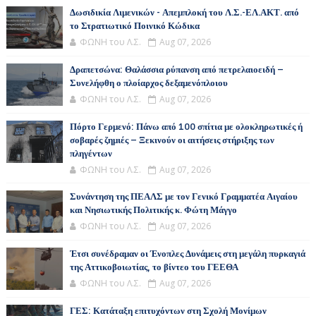
Δωσιδικία Λιμενικών - Απεμπλοκή του Λ.Σ.-ΕΛ.ΑΚΤ. από
το Στρατιωτικό Ποινικό Κώδικα
ΦΩΝΗ του Λ.Σ.
Aug 07, 2026
Δραπετσώνα: Θαλάσσια ρύπανση από πετρελαιοειδή –
Συνελήφθη ο πλοίαρχος δεξαμενόπλοιου
ΦΩΝΗ του Λ.Σ.
Aug 07, 2026
Πόρτο Γερμενό: Πάνω από 100 σπίτια με ολοκληρωτικές ή
σοβαρές ζημιές – Ξεκινούν οι αιτήσεις στήριξης των
πληγέντων
ΦΩΝΗ του Λ.Σ.
Aug 07, 2026
Συνάντηση της ΠΕΑΛΣ με τον Γενικό Γραμματέα Αιγαίου
και Νησιωτικής Πολιτικής κ. Φώτη Μάγγο
ΦΩΝΗ του Λ.Σ.
Aug 07, 2026
Έτσι συνέδραμαν οι Ένοπλες Δυνάμεις στη μεγάλη πυρκαγιά
της Αττικοβοιωτίας, το βίντεο του ΓΕΕΘΑ
ΦΩΝΗ του Λ.Σ.
Aug 07, 2026
ΓΕΣ: Κατάταξη επιτυχόντων στη Σχολή Μονίμων