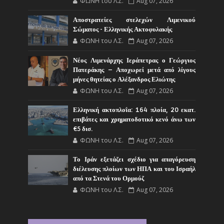
ΦΩΝΗ του Λ.Σ.
Aug 07, 2026
Αποστρατείες στελεχών Λιμενικού
Σώματος - Ελληνικής Ακτοφυλακής
ΦΩΝΗ του Λ.Σ.
Aug 07, 2026
Νέος Λιμενάρχης Ιεράπετρας ο Γεώργιος
Πατεράκης – Αποχωρεί μετά από λίγους
μήνες θητείας ο Αλέξανδρος Ελιώτης
ΦΩΝΗ του Λ.Σ.
Aug 07, 2026
Ελληνική ακτοπλοΐα: 164 πλοία, 20 εκατ.
επιβάτες και χρηματοδοτικό κενό άνω των
€5 δισ.
ΦΩΝΗ του Λ.Σ.
Aug 07, 2026
Το Ιράν εξετάζει σχέδιο για απαγόρευση
διέλευσης πλοίων των ΗΠΑ και του Ισραήλ
από τα Στενά του Ορμούζ
ΦΩΝΗ του Λ.Σ.
Aug 07, 2026