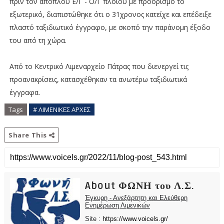
πριν τον απόπλου Ε/Γ - Ο/Γ πλοίου με προορισμό το
εξωτερικό, διαπιστώθηκε ότι ο 31χρονος κατείχε και επέδειξε
πλαστό ταξιδιωτικό έγγραφο, με σκοπό την παράνομη έξοδο
του από τη χώρα.
Από το Κεντρικό Λιμεναρχείο Πάτρας που διενεργεί τις
προανακρίσεις, κατασχέθηκαν τα ανωτέρω ταξιδιωτικά
έγγραφα.
Tags
# ΛΙΜΕΝΙΚΕΣ ΑΡΧΕΣ
Share This
About ΦΩΝΗ του Λ.Σ.
Έγκυρη - Ανεξάρτητη και Ελεύθερη
Ενημέρωση Λιμενικών
Site :
https://www.voicels.gr/