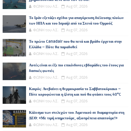
ΦΩΝΗ του Λ.Σ.
Aug 07, 2026
Το Ιράν εξετάζει σχέδιο για απαγόρευση διέλευσης πλοίων
των ΗΠΑ και του Ισραήλ από τα Στενά του Ορμούζ
ΦΩΝΗ του Λ.Σ.
Aug 07, 2026
Το πρώτο Canadair που θα πετά και βράδυ έρχεται στην
Ελλάδα – Πότε θα παραδοθεί
ΦΩΝΗ του Λ.Σ.
Aug 07, 2026
Αυτές είναι οι έξι πιο επικίνδυνες εβδομάδες του έτους για
δασικές φωτιές
ΦΩΝΗ του Λ.Σ.
Aug 07, 2026
Καιρός: Ανεβαίνει η θερμοκρασία το Σαββατοκύριακο –
Πότε κορυφώνεται η ζέστη και πού θα φτάσει τους 40°C
ΦΩΝΗ του Λ.Σ.
Aug 07, 2026
Κάλεσμα των στελεχών του Λιμενικού σε διαμαρτυρία στη
ΔΕΘ: «Με τιμή υπηρετούμε, αξιοπρέπεια απαιτούμε!»
ΦΩΝΗ του Λ.Σ.
Aug 07, 2026