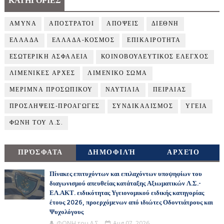
ΚΑΤΗΓΟΡΙΕΣ
ΑΜΥΝΑ
ΑΠΟΣΤΡΑΤΟΙ
ΑΠΟΨΕΙΣ
ΔΙΕΘΝΗ
ΕΛΛΑΔΑ
ΕΛΛΑΔΑ-ΚΟΣΜΟΣ
ΕΠΙΚΑΙΡΟΤΗΤΑ
ΕΣΩΤΕΡΙΚΗ ΑΣΦΑΛΕΙΑ
ΚΟΙΝΟΒΟΥΛΕΥΤΙΚΟΣ ΕΛΕΓΧΟΣ
ΛΙΜΕΝΙΚΕΣ ΑΡΧΕΣ
ΛΙΜΕΝΙΚΟ ΣΩΜΑ
ΜΕΡΙΜΝΑ ΠΡΟΣΩΠΙΚΟΥ
ΝΑΥΤΙΛΙΑ
ΠΕΙΡΑΙΑΣ
ΠΡΟΣΛΗΨΕΙΣ-ΠΡΟΑΓΩΓΕΣ
ΣΥΝΔΙΚΑΛΙΣΜΟΣ
ΥΓΕΙΑ
ΦΩΝΗ ΤΟΥ Λ.Σ.
ΠΡΌΣΦΑΤΑ
ΔΗΜΟΦΙΛΉ
ΑΡΧΕΊΟ
Πίνακες επιτυχόντων και επιλαχόντων υποψηφίων του
διαγωνισμού απευθείας κατάταξης Αξιωματικών Λ.Σ.-
ΕΛ.ΑΚΤ. ειδικότητας Υγειονομικού ειδικής κατηγορίας
έτους 2026, προερχόμενων από ιδιώτες Οδοντιάτρους και
Ψυχολόγους
ΦΩΝΗ του Λ.Σ.
Aug 07, 2026