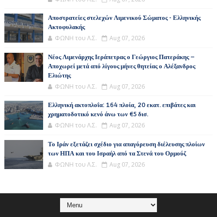
Αποστρατείες στελεχών Λιμενικού Σώματος - Ελληνικής
Ακτοφυλακής
ΦΩΝΗ του Λ.Σ.
Aug 07, 2026
Νέος Λιμενάρχης Ιεράπετρας ο Γεώργιος Πατεράκης –
Αποχωρεί μετά από λίγους μήνες θητείας ο Αλέξανδρος
Ελιώτης
ΦΩΝΗ του Λ.Σ.
Aug 07, 2026
Ελληνική ακτοπλοΐα: 164 πλοία, 20 εκατ. επιβάτες και
χρηματοδοτικό κενό άνω των €5 δισ.
ΦΩΝΗ του Λ.Σ.
Aug 07, 2026
Το Ιράν εξετάζει σχέδιο για απαγόρευση διέλευσης πλοίων
των ΗΠΑ και του Ισραήλ από τα Στενά του Ορμούζ
ΦΩΝΗ του Λ.Σ.
Aug 07, 2026