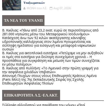
Υπαξιωματικών
ΦΩΝΗ του Λ.Σ.
Aug 07, 2026
ΤΑ ΝΕΑ ΤΟΥ ΥΝΑΝΠ
Β. Κικίλιας: «Πάνω από 23,2 εκατ. ευρώ σε περισσότερους από
281.000 νησιώτες μέσω του Μεταφορικού Ισοδυνάμου»
Κατάσχεση άνω των 92 κιλών ακατέργαστης κάνναβης
υδροπονικής καλλιέργειας στον λιμένα Ηγουμενίτσας και
σύλληψη ημεδαπού για εισαγωγή και μεταφορά ναρκωτικών
ουσιών
Β. Κικίλιας για ακτοπλοϊκά εισιτήρια: «Πετύχαμε να μην αυξηθούν
οι τιμές στα εισιτήρια για δεύτερη συνεχόμενη χρονιά – Η
προσπάθεια για συγκράτηση και μείωση των τιμών συνεχίζεται
εν μέσω πολέμου»
Β. Κικίλιας από Κυλλήνη: «Το Λιμενικό στην πρώτη γραμμή για
την ασφάλεια χιλιάδων επιβατών»
Απονομή Πτυχίων στους νέους Επιθεωρητές Κράτους Λιμένα
(Paris MoU) της 7ης Εκπαιδευτικής Σειράς της Σχολής
Επιθεωρητών Ασφαλείας Πλοίων
ΕΠΙΚΑΙΡΟΤΗΤΑ Λ.Σ.-ΕΛ.ΑΚΤ.
Σύλληψη αλλοδαπού για παράβαση του νόμου «Περί