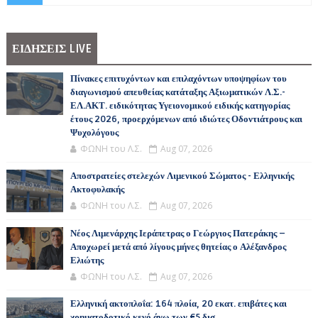
ΕΙΔΗΣΕΙΣ LIVE
Πίνακες επιτυχόντων και επιλαχόντων υποψηφίων του
διαγωνισμού απευθείας κατάταξης Αξιωματικών Λ.Σ.-
ΕΛ.ΑΚΤ. ειδικότητας Υγειονομικού ειδικής κατηγορίας
έτους 2026, προερχόμενων από ιδιώτες Οδοντιάτρους και
Ψυχολόγους
ΦΩΝΗ του Λ.Σ.
Aug 07, 2026
Αποστρατείες στελεχών Λιμενικού Σώματος - Ελληνικής
Ακτοφυλακής
ΦΩΝΗ του Λ.Σ.
Aug 07, 2026
Νέος Λιμενάρχης Ιεράπετρας ο Γεώργιος Πατεράκης –
Αποχωρεί μετά από λίγους μήνες θητείας ο Αλέξανδρος
Ελιώτης
ΦΩΝΗ του Λ.Σ.
Aug 07, 2026
Ελληνική ακτοπλοΐα: 164 πλοία, 20 εκατ. επιβάτες και
χρηματοδοτικό κενό άνω των €5 δισ.