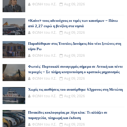
ΦΩΝΗ του Λ.Σ.
Aug 09, 2026
«Καίνε» τους αδειούχους οι τιμές των καυσίμων – Πάνω
από 2,27 ευρώ η βενζίνη στα νησιά
ΦΩΝΗ του Λ.Σ.
Aug 09, 2026
Παραδόθηκαν στις Ένοπλες Δυνάμεις δύο νέοι ξενώνες στη
νήσο Ρω
ΦΩΝΗ του Λ.Σ.
Aug 09, 2026
Φωτιές: Πορτοκαλί συναγερμός σήμερα σε Αττική και πέντε
περιοχές – Σε πλήρη κινητοποίηση ο κρατικός μηχανισμός
ΦΩΝΗ του Λ.Σ.
Aug 09, 2026
Χωρίς τις αισθήσεις του ανασύρθηκε 43χρονος στη Μετώπη
ΦΩΝΗ του Λ.Σ.
Aug 09, 2026
Πινακίδες κυκλοφορίας με λίγα κλικ: Τι αλλάζει σε
παραγγελία, πληρωμή και έκδοση
ΦΩΝΗ του Λ.Σ.
Aug 09, 2026