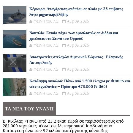
Κέρκυρα: Απαγόρευση απόπλου σε πλοίο με 26 επιβάτες
λόγω μηχανικής βλάβης
ΦΩΝΗ του Λ.Σ.
Aug 09, 2026
Ναυτιλία: Ενιαίο «όχι» των εφοπλιστών σε διόδια και
χρεώσεις στα Στενά του Ορμούζ
ΦΩΝΗ του Λ.Σ.
Aug 08, 2026
Αποστρατείες στελεχών Λιμενικού Σώματος - Ελληνικής
Ακτοφυλακής
ΦΩΝΗ του Λ.Σ.
Aug 08, 2026
Κατάληψη αιγιαλού: Πάνω από 1.500 έλεγχοι με drones και
νέες τεχνολογίες – Πρόστιμα €73.000 (video)
ΦΩΝΗ του Λ.Σ.
Aug 08, 2026
ΤΑ ΝΕΑ ΤΟΥ ΥΝΑΝΠ
Β. Κικίλιας: «Πάνω από 23,2 εκατ. ευρώ σε περισσότερους από
281.000 νησιώτες μέσω του Μεταφορικού Ισοδυνάμου»
Κατάσχεση άνω των 92 κιλών ακατέργαστης κάνναβης