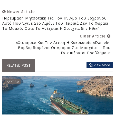
Newer Article
Παρέμβαση Μητσοτάκη Για Τον Πνιγμό Του 36χρονου:
Αυτό Που Έγινε Στο Λιμάνι Του Πειραιά Δεν Το Χωράει
Το Μυαλό, Ούτε Το Ανέχεται Η Στοιχειώδης Ηθική
Older Article
«Χτύπησε» Και Την Αττική Η Κακοκαιρία «Daniel»-
Βομβαρδισμένοι Οι Δρόμοι Στο Μοσχάτο – Που
Εντοπίζονται Προβλήματα
View More
RELATED POST
ΝΑΥΤΙΛΙΑ