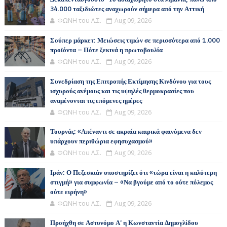
34.000 ταξιδιώτες αναχωρούν σήμερα από την Αττική
ΦΩΝΗ του Λ.Σ.
Aug 09, 2026
Σούπερ μάρκετ: Μειώσεις τιμών σε περισσότερα από 1.000
προϊόντα – Πότε ξεκινά η πρωτοβουλία
ΦΩΝΗ του Λ.Σ.
Aug 09, 2026
Συνεδρίαση της Επιτροπής Εκτίμησης Κινδύνου για τους
ισχυρούς ανέμους και τις υψηλές θερμοκρασίες που
αναμένονται τις επόμενες ημέρες
ΦΩΝΗ του Λ.Σ.
Aug 09, 2026
Τουρνάς: «Απέναντι σε ακραία καιρικά φαινόμενα δεν
υπάρχουν περιθώρια εφησυχασμού»
ΦΩΝΗ του Λ.Σ.
Aug 09, 2026
Ιράν: Ο Πεζεσκιάν υποστηρίζει ότι «τώρα είναι η καλύτερη
στιγμή» για συμφωνία – «Να βγούμε από το ούτε πόλεμος
ούτε ειρήνη»
ΦΩΝΗ του Λ.Σ.
Aug 09, 2026
Προήχθη σε Αστυνόμο Α' η Κωνσταντία Δημογλίδου