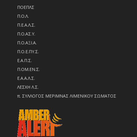
ΠΟΕΠΛΣ
Π.Ο.Λ.
Π.Ε.Α.Λ.Σ.
Π.Ο.ΑΣ.Υ.
Π.Ο.ΑΞΙ.Α.
Π.Ο.Ε.ΠΥ.Σ.
Ε.Α.Π.Σ.
Π.ΟM.EN.Σ.
Ε.Α.Α.Λ.Σ.
ΛΕΣΧΗ Λ.Σ.
π. ΣΥΛΛΟΓΟΣ ΜΕΡΙΜΝΑΣ ΛΙΜΕΝΙΚΟΥ ΣΩΜΑΤΟΣ