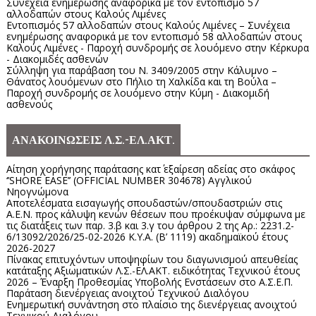
Συνέχεια ενημέρωσης αναφορικά με τον εντοπισμό 57
αλλοδαπών στους Καλούς Λιμένες
Εντοπισμός 57 αλλοδαπών στους Καλούς Λιμένες – Συνέχεια
ενημέρωσης αναφορικά με τον εντοπισμό 58 αλλοδαπών στους
Καλούς Λιμένες - Παροχή συνδρομής σε λουόμενο στην Κέρκυρα
- Διακομιδές ασθενών
Σύλληψη για παράβαση του Ν. 3409/2005 στην Κάλυμνο –
Θάνατος λουόμενων στο Πήλιο τη Χαλκίδα και τη Βούλα –
Παροχή συνδρομής σε λουόμενο στην Κύμη - Διακομιδή
ασθενούς
ΑΝΑΚΟΙΝΩΣΕΙΣ Λ.Σ.-ΕΛ.ΑΚΤ.
Αίτηση χορήγησης παράτασης κατ΄ εξαίρεση αδείας στο σκάφος
‘’SHORE EASE’’ (OFFICIAL NUMBER 304678) Αγγλικού
Νηογνώμονα
Αποτελέσματα εισαγωγής σπουδαστών/σπουδαστριών στις
Α.Ε.Ν. προς κάλυψη κενών θέσεων που προέκυψαν σύμφωνα με
τις διατάξεις των παρ. 3.β και 3.γ του άρθρου 2 της Αρ.: 2231.2-
6/13092/2026/25-02-2026 Κ.Υ.Α. (Β’ 1119) ακαδημαϊκού έτους
2026-2027
Πίνακας επιτυχόντων υποψηφίων του διαγωνισμού απευθείας
κατάταξης Αξιωματικών Λ.Σ.-ΕΛ.ΑΚΤ. ειδικότητας Τεχνικού έτους
2026 – Έναρξη Προθεσμίας Υποβολής Ενστάσεων στο Α.Σ.Ε.Π.
Παράταση διενέργειας ανοιχτού Τεχνικού Διαλόγου
Ενημερωτική συνάντηση στο πλαίσιο της διενέργειας ανοιχτού
Τεχνικού Διαλόγου