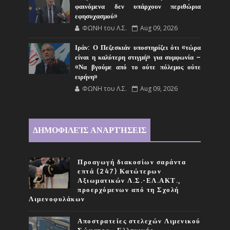
φαινόμενα δεν υπάρχουν περιθώρια
εφησυχασμού»
ΦΩΝΗ του Λ.Σ.
Aug 09, 2026
Ιράν: Ο Πεζεσκιάν υποστηρίζει ότι «τώρα
είναι η καλύτερη στιγμή» για συμφωνία –
«Να βγούμε από το ούτε πόλεμος ούτε
ειρήνη»
ΦΩΝΗ του Λ.Σ.
Aug 09, 2026
ΔΗΜΟΦΙΛΕΊΣ ΑΝΑΡΤΉΣΕΙΣ
Προαγωγή διακοσίων σαράντα
επτά (247) Κατώτερων
Αξιωματικών Λ.Σ.-ΕΛ.ΑΚΤ.,
προερχόμενων από τη Σχολή
Λιμενοφυλάκων
Αποστρατείες στελεχών Λιμενικού