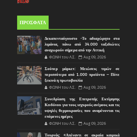
ΠΡΟΣΦΑΤΑ
Δεκαπενταύγουστο -Το αδιαχώρητο στα
λιμάνια, πάνω από 34.000 ταξιδιώτες
αναχωρούν σήμερα από την Αττική
ΦΩΝΗ του Λ.Σ.
Aug 09, 2026
Σούπερ μάρκετ: Μειώσεις τιμών σε
περισσότερα από 1.000 προϊόντα – Πότε
ξεκινά η πρωτοβουλία
ΦΩΝΗ του Λ.Σ.
Aug 09, 2026
Συνεδρίαση της Επιτροπής Εκτίμησης
Κινδύνου για τους ισχυρούς ανέμους και τις
υψηλές θερμοκρασίες που αναμένονται τις
επόμενες ημέρες
ΦΩΝΗ του Λ.Σ.
Aug 09, 2026
Τουρνάς: «Απέναντι σε ακραία καιρικά