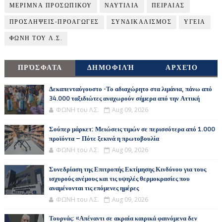
ΜΕΡΙΜΝΑ ΠΡΟΣΩΠΙΚΟΥ
ΝΑΥΤΙΛΙΑ
ΠΕΙΡΑΙΑΣ
ΠΡΟΣΛΗΨΕΙΣ-ΠΡΟΑΓΩΓΕΣ
ΣΥΝΔΙΚΑΛΙΣΜΟΣ
ΥΓΕΙΑ
ΦΩΝΗ ΤΟΥ Λ.Σ.
ΠΡΌΣΦΑΤΑ
ΔΗΜΟΦΙΛΉ
ΑΡΧΕΊΟ
Δεκαπενταύγουστο -Το αδιαχώρητο στα λιμάνια, πάνω από
34.000 ταξιδιώτες αναχωρούν σήμερα από την Αττική
ΦΩΝΗ του Λ.Σ.
Aug 09, 2026
Σούπερ μάρκετ: Μειώσεις τιμών σε περισσότερα από 1.000
προϊόντα – Πότε ξεκινά η πρωτοβουλία
ΦΩΝΗ του Λ.Σ.
Aug 09, 2026
Συνεδρίαση της Επιτροπής Εκτίμησης Κινδύνου για τους
ισχυρούς ανέμους και τις υψηλές θερμοκρασίες που
αναμένονται τις επόμενες ημέρες
ΦΩΝΗ του Λ.Σ.
Aug 09, 2026
Τουρνάς: «Απέναντι σε ακραία καιρικά φαινόμενα δεν