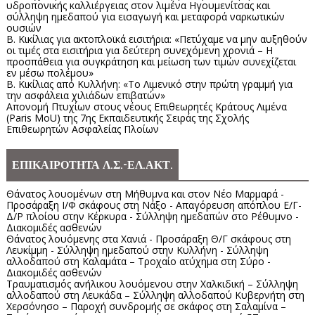
υδροπονικής καλλιέργειας στον λιμένα Ηγουμενίτσας και
σύλληψη ημεδαπού για εισαγωγή και μεταφορά ναρκωτικών
ουσιών
Β. Κικίλιας για ακτοπλοϊκά εισιτήρια: «Πετύχαμε να μην αυξηθούν
οι τιμές στα εισιτήρια για δεύτερη συνεχόμενη χρονιά – Η
προσπάθεια για συγκράτηση και μείωση των τιμών συνεχίζεται
εν μέσω πολέμου»
Β. Κικίλιας από Κυλλήνη: «Το Λιμενικό στην πρώτη γραμμή για
την ασφάλεια χιλιάδων επιβατών»
Απονομή Πτυχίων στους νέους Επιθεωρητές Κράτους Λιμένα
(Paris MoU) της 7ης Εκπαιδευτικής Σειράς της Σχολής
Επιθεωρητών Ασφαλείας Πλοίων
ΕΠΙΚΑΙΡΟΤΗΤΑ Λ.Σ.-ΕΛ.ΑΚΤ.
Θάνατος λουομένων στη Μήθυμνα και στον Νέο Μαρμαρά -
Προσάραξη Ι/Φ σκάφους στη Νάξο - Απαγόρευση απόπλου Ε/Γ-
Δ/Ρ πλοίου στην Κέρκυρα - Σύλληψη ημεδαπών στο Ρέθυμνο -
Διακομιδές ασθενών
Θάνατος λουόμενης στα Χανιά - Προσάραξη Θ/Γ σκάφους στη
Λευκίμμη - Σύλληψη ημεδαπού στην Κυλλήνη - Σύλληψη
αλλοδαπού στη Καλαμάτα – Τροχαίο ατύχημα στη Σύρο -
Διακομιδές ασθενών
Τραυματισμός ανήλικου λουόμενου στην Χαλκιδική – Σύλληψη
αλλοδαπού στη Λευκάδα – Σύλληψη αλλοδαπού Κυβερνήτη στη
Χερσόνησο – Παροχή συνδρομής σε σκάφος στη Σαλαμίνα –