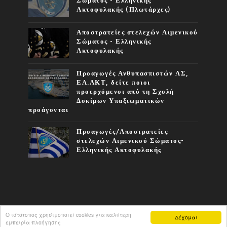
Σώματος - Ελληνικής
Ακτοφυλακής (Πλωτάρχες)
Αποστρατείες στελεχών Λιμενικού
Σώματος - Ελληνικής
Ακτοφυλακής
Προαγωγές Ανθυπασπιστών ΛΣ,
ΕΛ.ΑΚΤ, δείτε ποιοι
προερχόμενοι από τη Σχολή
Δοκίμων Υπαξιωματικών
προάγονται
Προαγωγές/Αποστρατείες
στελεχών Λιμενικού Σώματος-
Ελληνικής Ακτοφυλακής
Ο ιστότοπος χρησιμοποιεί cookies για καλύτερη
Δέχομαι
COPYRIGHT ©
2026
ΦΩΝΉ ΤΟΥ Λ.Σ.
εμπειρία πλοήγησης