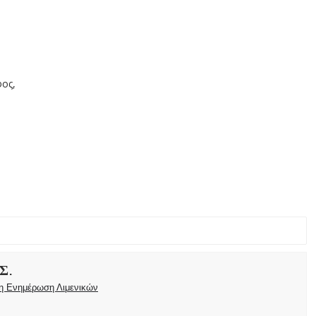
φος,
Σ.
ρη Ενημέρωση Λιμενικών