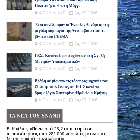
Πολιτικής κ. Φώτη Μάγγο
ΦΩΝΗ του Λ.Σ.
Aug 07, 2026
Έτσι συνέδραμαν οι Ένοπλες Δυνάμεις στη
μεγάλη πυρκαγιά της Αττικοβοιωτίας, το
βίντεο του ΓΕΕΘΑ
ΦΩΝΗ του Λ.Σ.
Aug 07, 2026
ΓΕΣ: Κατάταξη επιτυχόντων στη Σχολή
Μονίμων Υπαξιωματικών
ΦΩΝΗ του Λ.Σ.
Aug 07, 2026
Βλάβη σε μία από τις τέσσερις μηχανές του
Champions Leaugue Jet 2 κατά το
δρομολόγιο Σαντορίνη-Ηράκλειο Κρήτης
ΦΩΝΗ του Λ.Σ.
Aug 07, 2026
ΤΑ ΝΕΑ ΤΟΥ ΥΝΑΝΠ
Β. Κικίλιας: «Πάνω από 23,2 εκατ. ευρώ σε
περισσότερους από 281.000 νησιώτες μέσω του
Μεταφορικού Ισοδυνάμου»