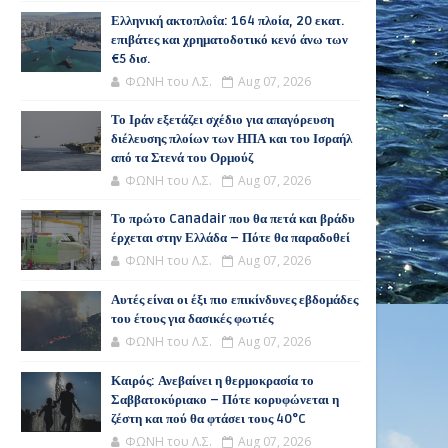
Ελληνική ακτοπλοΐα: 164 πλοία, 20 εκατ.
επιβάτες και χρηματοδοτικό κενό άνω των
€5 δισ.
ΦΩΝΗ του Λ.Σ.
Aug 07, 2026
Το Ιράν εξετάζει σχέδιο για απαγόρευση
διέλευσης πλοίων των ΗΠΑ και του Ισραήλ
από τα Στενά του Ορμούζ
ΦΩΝΗ του Λ.Σ.
Aug 07, 2026
Το πρώτο Canadair που θα πετά και βράδυ
έρχεται στην Ελλάδα – Πότε θα παραδοθεί
ΦΩΝΗ του Λ.Σ.
Aug 07, 2026
Αυτές είναι οι έξι πιο επικίνδυνες εβδομάδες
του έτους για δασικές φωτιές
ΦΩΝΗ του Λ.Σ.
Aug 07, 2026
Καιρός: Ανεβαίνει η θερμοκρασία το
Σαββατοκύριακο – Πότε κορυφώνεται η
ζέστη και πού θα φτάσει τους 40°C
ΦΩΝΗ του Λ.Σ.
Aug 07, 2026