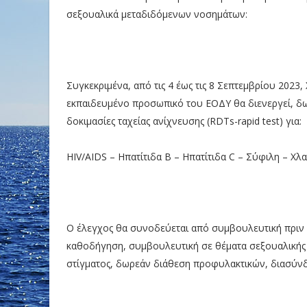
σεξουαλικά μεταδιδόμενων νοσημάτων:
Συγκεκριμένα, από τις 4 έως τις 8 Σεπτεμβρίου 2023
εκπαιδευμένο προσωπικό του ΕΟΔΥ θα διενεργεί, δωρ
δοκιμασίες ταχείας ανίχνευσης (RDTs-rapid test) για:
HIV/AIDS – Ηπατίτιδα Β – Ηπατίτιδα C – Σύφιλη – Χλ
Ο έλεγχος θα συνοδεύεται από συμβουλευτική πριν και
καθοδήγηση, συμβουλευτική σε θέματα σεξουαλικής 
στίγματος, δωρεάν διάθεση προφυλακτικών, διασύνδ