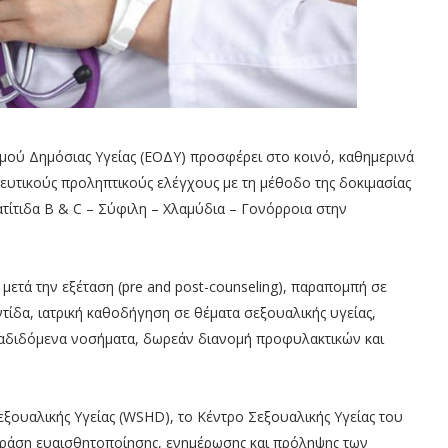
μού Δημόσιας Υγείας (ΕΟΔΥ) προσφέρει στο κοινό, καθημερινά
ευτικούς προληπτικούς ελέγχους με τη μέθοδο της δοκιμασίας
Ηπατίτιδα Β & C – Σύφιλη – Χλαμύδια – Γονόρροια στην
μετά την εξέταση (pre and post-counseling), παραπομπή σε
ντίδα, ιατρική καθοδήγηση σε θέματα σεξουαλικής υγείας,
ταδιδόμενα νοσήματα, δωρεάν διανομή προφυλακτικών και
ξουαλικής Υγείας (WSHD), το Κέντρο Σεξουαλικής Υγείας του
δράση ευαισθητοποίησης, ενημέρωσης και πρόληψης των