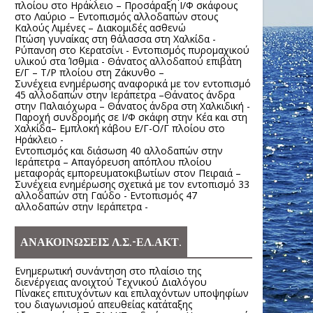
πλοίου στο Ηράκλειο – Προσάραξη Ι/Φ σκάφους
στο Λαύριο – Εντοπισμός αλλοδαπών στους
Καλούς Λιμένες – Διακομιδές ασθενώ
Πτώση γυναίκας στη θάλασσα στη Χαλκίδα -
Ρύπανση στο Κερατσίνι - Εντοπισμός πυρομαχικού
υλικού στα Ίσθμια - Θάνατος αλλοδαπού επιβάτη
Ε/Γ – Τ/Ρ πλοίου στη Ζάκυνθο –
Συνέχεια ενημέρωσης αναφορικά με τον εντοπισμό
45 αλλοδαπών στην Ιεράπετρα –Θάνατος άνδρα
στην Παλαιόχωρα – Θάνατος άνδρα στη Χαλκιδική -
Παροχή συνδρομής σε Ι/Φ σκάφη στην Κέα και στη
Χαλκίδα– Εμπλοκή κάβου Ε/Γ-Ο/Γ πλοίου στο
Ηράκλειο -
Εντοπισμός και διάσωση 40 αλλοδαπών στην
Ιεράπετρα – Απαγόρευση απόπλου πλοίου
μεταφοράς εμπορευματοκιβωτίων στον Πειραιά –
Συνέχεια ενημέρωσης σχετικά με τον εντοπισμό 33
αλλοδαπών στη Γαύδο - Εντοπισμός 47
αλλοδαπών στην Ιεράπετρα -
ΑΝΑΚΟΙΝΩΣΕΙΣ Λ.Σ.-ΕΛ.ΑΚΤ.
Ενημερωτική συνάντηση στο πλαίσιο της
διενέργειας ανοιχτού Τεχνικού Διαλόγου
Πίνακες επιτυχόντων και επιλαχόντων υποψηφίων
του διαγωνισμού απευθείας κατάταξης