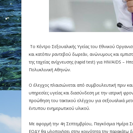
Το Κέντρο Σεξουαλικής Υγείας του Εθνικού Οργανισ
και κατόπιν ραντεβού δωρεάν, ανώνυμους και εμπιστ
της ταχείας ανίχνευσης (rapid test) για HIV/AIDS – 
Πολυκλινική Αθηνών.
Ο έλεγχος πλαισιώνεται από συμβουλευτική πριν και 
υπηρεσίες υγείας και διασύνδεση με την ιατρική φρο
προώθηση του τακτικού ελέγχου για σεξουαλικά με
έντυπου ενημερωτικού υλικού.
Με αφορμή την 4η Σεπτεμβρίου, Παγκόσμια Ημέρα Σε
ΕΟΔΥ θα υλοποιήσει στην κοινότητα την παρακάτω 