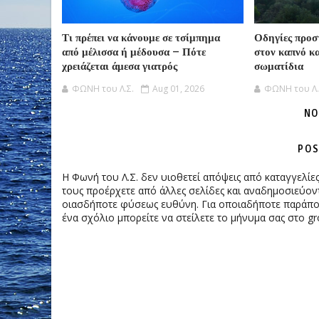
Τι πρέπει να κάνουμε σε τσίμπημα
Οδηγίες προσ
από μέλισσα ή μέδουσα – Πότε
στον καπνό κ
χρειάζεται άμεσα γιατρός
σωματίδια
ΦΩΝΗ του Λ.Σ.
Aug 01, 2026
ΦΩΝΗ του Λ.
NO
POS
Η Φωνή του Λ.Σ. δεν υιοθετεί απόψεις από καταγγελί
τους προέρχετε από άλλες σελίδες και αναδημοσιεύοντ
οιασδήποτε φύσεως ευθύνη. Για οποιαδήποτε παράπονα
ένα σχόλιο μπορείτε να στείλετε το μήνυμα σας στο gr