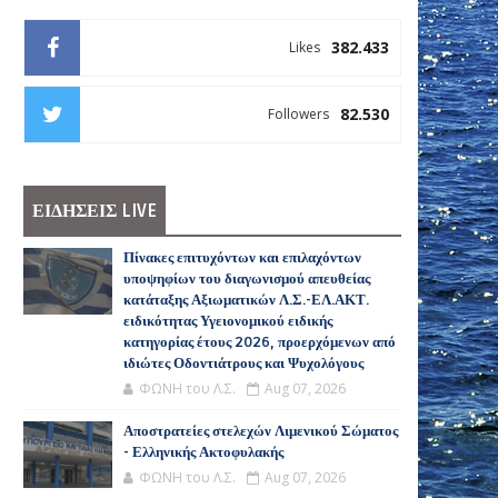
382.433
Likes
82.530
Followers
ΕΙΔΗΣΕΙΣ LIVE
Πίνακες επιτυχόντων και επιλαχόντων
υποψηφίων του διαγωνισμού απευθείας
κατάταξης Αξιωματικών Λ.Σ.-ΕΛ.ΑΚΤ.
ειδικότητας Υγειονομικού ειδικής
κατηγορίας έτους 2026, προερχόμενων από
ιδιώτες Οδοντιάτρους και Ψυχολόγους
ΦΩΝΗ του Λ.Σ.
Aug 07, 2026
Αποστρατείες στελεχών Λιμενικού Σώματος
- Ελληνικής Ακτοφυλακής
ΦΩΝΗ του Λ.Σ.
Aug 07, 2026