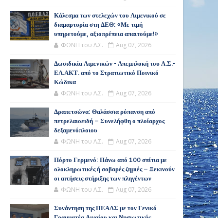
Κάλεσμα των στελεχών του Λιμενικού σε
διαμαρτυρία στη ΔΕΘ: «Με τιμή
υπηρετούμε, αξιοπρέπεια απαιτούμε!»
ΦΩΝΗ του Λ.Σ.
Aug 07, 2026
Δωσιδικία Λιμενικών - Απεμπλοκή του Λ.Σ.-
ΕΛ.ΑΚΤ. από το Στρατιωτικό Ποινικό
Κώδικα
ΦΩΝΗ του Λ.Σ.
Aug 07, 2026
Δραπετσώνα: Θαλάσσια ρύπανση από
πετρελαιοειδή – Συνελήφθη ο πλοίαρχος
δεξαμενόπλοιου
ΦΩΝΗ του Λ.Σ.
Aug 07, 2026
Πόρτο Γερμενό: Πάνω από 100 σπίτια με
ολοκληρωτικές ή σοβαρές ζημιές – Ξεκινούν
οι αιτήσεις στήριξης των πληγέντων
ΦΩΝΗ του Λ.Σ.
Aug 07, 2026
Συνάντηση της ΠΕΑΛΣ με τον Γενικό
Γραμματέα Αιγαίου και Νησιωτικής