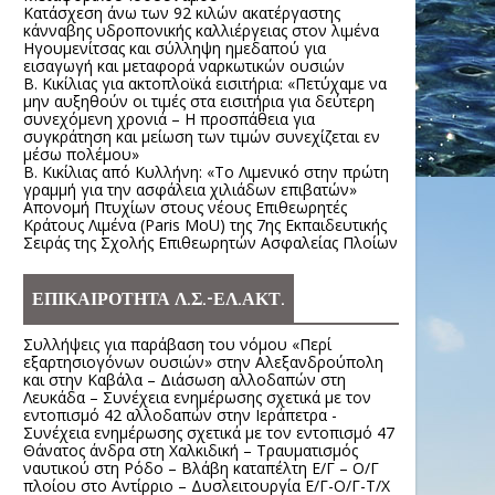
Κατάσχεση άνω των 92 κιλών ακατέργαστης
κάνναβης υδροπονικής καλλιέργειας στον λιμένα
Ηγουμενίτσας και σύλληψη ημεδαπού για
εισαγωγή και μεταφορά ναρκωτικών ουσιών
Β. Κικίλιας για ακτοπλοϊκά εισιτήρια: «Πετύχαμε να
μην αυξηθούν οι τιμές στα εισιτήρια για δεύτερη
συνεχόμενη χρονιά – Η προσπάθεια για
συγκράτηση και μείωση των τιμών συνεχίζεται εν
μέσω πολέμου»
Β. Κικίλιας από Κυλλήνη: «Το Λιμενικό στην πρώτη
γραμμή για την ασφάλεια χιλιάδων επιβατών»
Απονομή Πτυχίων στους νέους Επιθεωρητές
Κράτους Λιμένα (Paris MoU) της 7ης Εκπαιδευτικής
Σειράς της Σχολής Επιθεωρητών Ασφαλείας Πλοίων
ΕΠΙΚΑΙΡΟΤΗΤΑ Λ.Σ.-ΕΛ.ΑΚΤ.
Συλλήψεις για παράβαση του νόμου «Περί
εξαρτησιογόνων ουσιών» στην Αλεξανδρούπολη
και στην Καβάλα – Διάσωση αλλοδαπών στη
Λευκάδα – Συνέχεια ενημέρωσης σχετικά με τον
εντοπισμό 42 αλλοδαπών στην Ιεράπετρα -
Συνέχεια ενημέρωσης σχετικά με τον εντοπισμό 47
Θάνατος άνδρα στη Χαλκιδική – Τραυματισμός
ναυτικού στη Ρόδο – Βλάβη καταπέλτη Ε/Γ – Ο/Γ
πλοίου στο Αντίρριο – Δυσλειτουργία Ε/Γ-Ο/Γ-Τ/Χ