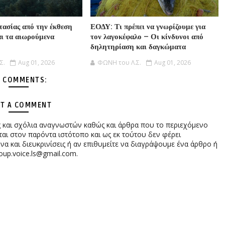
τασίας από την έκθεση
ΕΟΔΥ: Τι πρέπει να γνωρίζουμε για
αι τα αιωρούμενα
τον λαγοκέφαλο – Οι κίνδυνοι από
δηλητηρίαση και δαγκώματα
Σ.
Aug 01, 2026
ΦΩΝΗ του Λ.Σ.
Aug 01, 2026
 COMMENTS:
T A COMMENT
ες και σχόλια αναγνωστών καθώς και άρθρα που το περιεχόμενο
αι στον παρόντα ιστότοπο και ως εκ τούτου δεν φέρει
 και διευκρινίσεις ή αν επιθυμείτε να διαγράψουμε ένα άρθρο ή
oup.voice.ls@gmail.com.