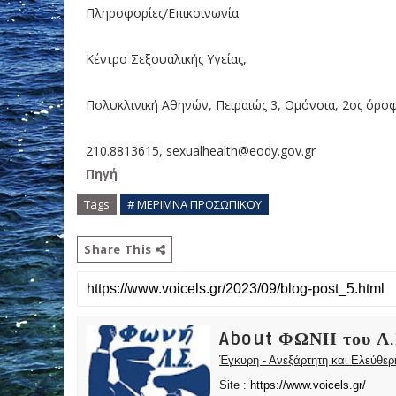
Πληροφορίες/Επικοινωνία:
Κέντρο Σεξουαλικής Υγείας,
Πολυκλινική Αθηνών, Πειραιώς 3, Ομόνοια, 2ος όρο
210.8813615, sexualhealth@eody.gov.gr
Πηγή
Tags
# ΜΕΡΙΜΝΑ ΠΡΟΣΩΠΙΚΟΥ
Share This
About ΦΩΝΗ του Λ.
Έγκυρη - Ανεξάρτητη και Ελεύθε
Site :
https://www.voicels.gr/