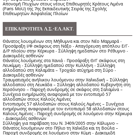
Απονομή Πτυχίων στους νέους Επιθεωρητές Κράτους Λιμένα
(Paris MoU) της 7ης Εκπαιδευτικής Σειράς της Σχολής
Επιθεωρητών Ασφαλείας Πλοίων
ΕΠΙΚΑΙΡΟΤΗΤΑ Λ.Σ.-ΕΛ.ΑΚΤ.
Θάνατος λουομένων στη Μήθυμνα και στον Νέο Μαρμαρά -
Προσάραξη Ι/Φ σκάφους στη Νάξο - Απαγόρευση απόπλου Ε/Γ-
Δ/Ρ πλοίου στην Κέρκυρα - Σύλληψη ημεδαπών στο Ρέθυμνο -
Διακομιδές ασθενών
Θάνατος λουόμενης στα Χανιά - Προσάραξη Θ/Γ σκάφους στη
Λευκίμμη - Σύλληψη ημεδαπού στην Κυλλήνη - Σύλληψη
αλλοδαπού στη Καλαμάτα – Τροχαίο ατύχημα στη Σύρο -
Διακομιδές ασθενών
Τραυματισμός ανήλικου λουόμενου στην Χαλκιδική – Σύλληψη
αλλοδαπού στη Λευκάδα – Σύλληψη αλλοδαπού Κυβερνήτη στη
Χερσόνησο – Παροχή συνδρομής σε σκάφος στη Σαλαμίνα –
Συνέχεια ενημέρωσης αναφορικά με τον εντοπισμό 57
αλλοδαπών στους Καλούς Λιμένες
Εντοπισμός 57 αλλοδαπών στους Καλούς Λιμένες – Συνέχεια
ενημέρωσης αναφορικά με τον εντοπισμό 58 αλλοδαπών στους
Καλούς Λιμένες - Παροχή συνδρομής σε λουόμενο στην Κέρκυρα
- Διακομιδές ασθενών
Σύλληψη για παράβαση του Ν. 3409/2005 στην Κάλυμνο –
Θάνατος λουόμενων στο Πήλιο τη Χαλκίδα και τη Βούλα –
Παροχή συνδρομής σε λουόμενο στην Κύμη - Διακομιδή