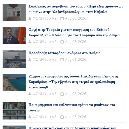
Συλλήψεις για παράβαση του νόμου «Περί εξαρτησιογόνων
ουσιών» στην Αλεξανδρούπολη και στην Καβάλα
ΦΩΝΗ του Λ.Σ.
Aug 08, 2026
Οργή στην Τουρκία για την υπογραφή του Ειδικού
Χωροταξικού Πλαίσιου για τον Τουρισμό από την Αθήνα
ΦΩΝΗ του Λ.Σ.
Aug 08, 2026
Προσάραξη ιστιοφόρου σκάφους στο Λαύριο
ΦΩΝΗ του Λ.Σ.
Aug 08, 2026
21χρονος ναυαγοσώστης έσωσε Ιταλίδα τουρίστρια στη
Σαμοθράκη: «Την έβγαλαν στη στεριά σε ημιλιπόθυμη
κατάσταση»
ΦΩΝΗ του Λ.Σ.
Aug 08, 2026
Ποια φάρμακα και καλλυντικά πρέπει να μπαίνουν στο
ψυγείο
ΦΩΝΗ του Λ.Σ.
Aug 08, 2026
Πίνακες επιτυχόντων και επιλαχόντων υποψηφίων του