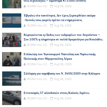
νέες τεχνολογίες – Πρόστιμα €73.000 (video)
ΦΩΝΗ του Λ.Σ.
Aug 08, 2026
Έβγαλες νέα ταυτότητα; Δεν έχεις ξεμπερδέψει ακόμα
-Αυτούς τους φορείς πρέπει να ενημερώσεις
ΦΩΝΗ του Λ.Σ.
Aug 08, 2026
Κορυφώνεται η έξοδος των εκδρομέων του Αυγούστου –
Στο 100% η πληρότητα σε πολλά δρομολόγια για Κυκλάδες
ΦΩΝΗ του Λ.Σ.
Aug 08, 2026
Επίσκεψη του Υφυπουργού Ναυτιλίας και Νησιωτικής
Πολιτικής στον Μητροπολίτη Λέρου
ΦΩΝΗ του Λ.Σ.
Aug 08, 2026
Σύλληψη για παράβαση του Ν. 3409/2005 στην Κάλυμνο
ΦΩΝΗ του Λ.Σ.
Aug 08, 2026
Εντοπισμός 57 αλλοδαπών στους Καλούς Λιμένες
ΦΩΝΗ του Λ.Σ.
Aug 08, 2026