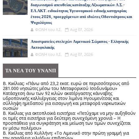
διαγωνισμού απευθείας κατάταξης Αξιωματικών Λ.Σ.-
ΕΛ.ΑΚΤ. ειδικότητας Υγειονομικού ειδικής κατηγορίας
έτους 2026, προερχόμενων από ιδιώτες Οδοντιάτρους και
Ψυχολόγους
ΦΩΝΗ του Λ.Σ.
Aug 07, 2026
Αποστρατείες στελεχών Λιμενικού Σώματος - Ελληνικής
Ακτοφυλακής
ΦΩΝΗ του Λ.Σ.
Aug 07, 2026
ΤΑ ΝΕΑ ΤΟΥ ΥΝΑΝΠ
Β. Κικίλιας: «Πάνω από 23,2 εκατ. ευρώ σε περισσότερους από
281.000 νησιώτες μέσω του Μεταφορικού Ισοδυνάμου»
Κατάσχεση άνω των 92 κιλών ακατέργαστης κάνναβης
υδροπονικής καλλιέργειας στον λιμένα Ηγουμενίτσας και
σύλληψη ημεδαπού για εισαγωγή και μεταφορά ναρκωτικών
ουσιών
Β. Κικίλιας για ακτοπλοϊκά εισιτήρια: «Πετύχαμε να μην αυξηθούν
οι τιμές στα εισιτήρια για δεύτερη συνεχόμενη χρονιά – Η
προσπάθεια για συγκράτηση και μείωση των τιμών συνεχίζεται
εν μέσω πολέμου»
Β. Κικίλιας από Κυλλήνη: «Το Λιμενικό στην πρώτη γραμμή για
την ασφάλεια χιλιάδων επιβατών»