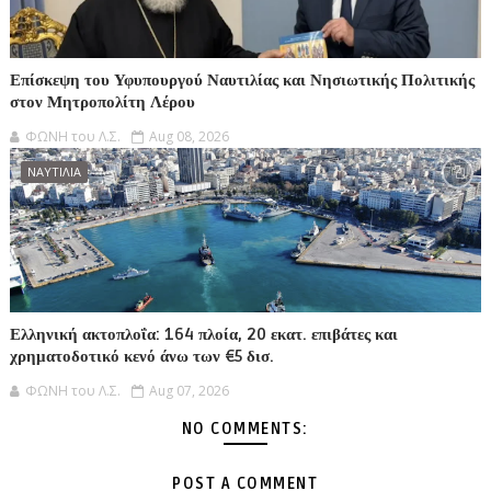
Επίσκεψη του Υφυπουργού Ναυτιλίας και Νησιωτικής Πολιτικής
στον Μητροπολίτη Λέρου
ΦΩΝΗ του Λ.Σ.
Aug 08, 2026
ΝΑΥΤΙΛΙΑ
Ελληνική ακτοπλοΐα: 164 πλοία, 20 εκατ. επιβάτες και
χρηματοδοτικό κενό άνω των €5 δισ.
ΦΩΝΗ του Λ.Σ.
Aug 07, 2026
NO COMMENTS:
POST A COMMENT