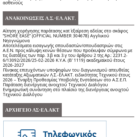
ασθενούς
ΑΝΑΚΟΙΝΩΣΕΙΣ Λ.Σ.-ΕΛ.ΑΚΤ.
Αίτηση χορήγησης παράτασης κατ΄ εξαίρεση αδείας στο σκάφος
‘’SHORE EASE’’ (OFFICIAL NUMBER 304678) Αγγλικού
Νηογνώμονα
Αποτελέσματα εισαγωγής σπουδαστών/σπουδαστριών στις
Α.Ε.Ν. προς κάλυψη κενών θέσεων που προέκυψαν σύμφωνα με
τις διατάξεις των παρ. 3.β και 3.γ του άρθρου 2 της Αρ.: 2231.2-
6/13092/2026/25-02-2026 Κ.Υ.Α. (Β’ 1119) ακαδημαϊκού έτους
2026-2027
Πίνακας επιτυχόντων υποψηφίων του διαγωνισμού απευθείας
κατάταξης Αξιωματικών Λ.Σ.-ΕΛ.ΑΚΤ. ειδικότητας Τεχνικού έτους
2026 – Έναρξη Προθεσμίας Υποβολής Ενστάσεων στο Α.Σ.Ε.Π.
Παράταση διενέργειας ανοιχτού Τεχνικού Διαλόγου
Ενημερωτική συνάντηση στο πλαίσιο της διενέργειας ανοιχτού
Τεχνικού Διαλόγου
ΑΡΧΗΓΕΙΟ ΛΣ-ΕΛ.ΑΚΤ