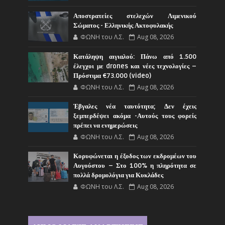
Αποστρατείες στελεχών Λιμενικού
Σώματος - Ελληνικής Ακτοφυλακής
ΦΩΝΗ του Λ.Σ.
Aug 08, 2026
Κατάληψη αιγιαλού: Πάνω από 1.500
έλεγχοι με drones και νέες τεχνολογίες –
Πρόστιμα €73.000 (video)
ΦΩΝΗ του Λ.Σ.
Aug 08, 2026
Έβγαλες νέα ταυτότητα; Δεν έχεις
ξεμπερδέψει ακόμα -Αυτούς τους φορείς
πρέπει να ενημερώσεις
ΦΩΝΗ του Λ.Σ.
Aug 08, 2026
Κορυφώνεται η έξοδος των εκδρομέων του
Αυγούστου – Στο 100% η πληρότητα σε
πολλά δρομολόγια για Κυκλάδες
ΦΩΝΗ του Λ.Σ.
Aug 08, 2026