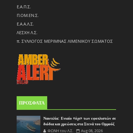
Ε.Α.Π.Σ.
Π.ΟM.EN.Σ.
Ε.Α.Α.Λ.Σ.
ΛΕΣΧΗ Λ.Σ.
π. ΣΥΛΛΟΓΟΣ ΜΕΡΙΜΝΑΣ ΛΙΜΕΝΙΚΟΥ ΣΩΜΑΤΟΣ
ΠΡΟΣΦΑΤΑ
Ναυτιλία: Ενιαίο «όχι» των εφοπλιστών σε
διόδια και χρεώσεις στα Στενά του Ορμούζ
ΦΩΝΗ του Λ.Σ.
Aug 08, 2026