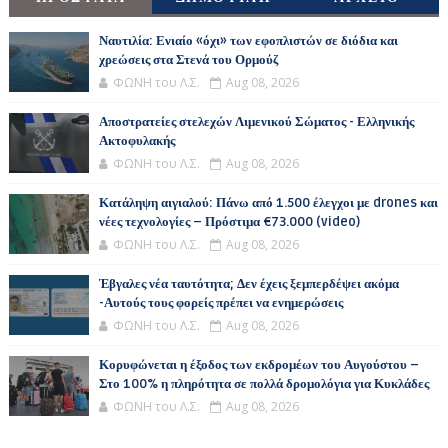
Ναυτιλία: Ενιαίο «όχι» των εφοπλιστών σε διόδια και
χρεώσεις στα Στενά του Ορμούζ
ΦΩΝΗ του Λ.Σ.
Aug 08, 2026
Αποστρατείες στελεχών Λιμενικού Σώματος - Ελληνικής
Ακτοφυλακής
ΦΩΝΗ του Λ.Σ.
Aug 08, 2026
Κατάληψη αιγιαλού: Πάνω από 1.500 έλεγχοι με drones και
νέες τεχνολογίες – Πρόστιμα €73.000 (video)
ΦΩΝΗ του Λ.Σ.
Aug 08, 2026
Έβγαλες νέα ταυτότητα; Δεν έχεις ξεμπερδέψει ακόμα
-Αυτούς τους φορείς πρέπει να ενημερώσεις
ΦΩΝΗ του Λ.Σ.
Aug 08, 2026
Κορυφώνεται η έξοδος των εκδρομέων του Αυγούστου –
Στο 100% η πληρότητα σε πολλά δρομολόγια για Κυκλάδες
ΦΩΝΗ του Λ.Σ.
Aug 08, 2026