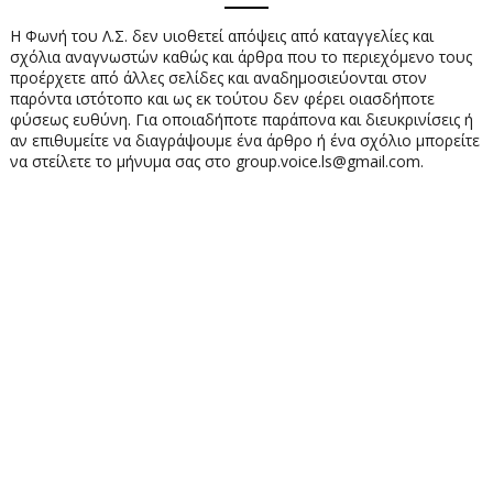
Η Φωνή του Λ.Σ. δεν υιοθετεί απόψεις από καταγγελίες και
σχόλια αναγνωστών καθώς και άρθρα που το περιεχόμενο τους
προέρχετε από άλλες σελίδες και αναδημοσιεύονται στον
παρόντα ιστότοπο και ως εκ τούτου δεν φέρει οιασδήποτε
φύσεως ευθύνη. Για οποιαδήποτε παράπονα και διευκρινίσεις ή
αν επιθυμείτε να διαγράψουμε ένα άρθρο ή ένα σχόλιο μπορείτε
να στείλετε το μήνυμα σας στο group.voice.ls@gmail.com.