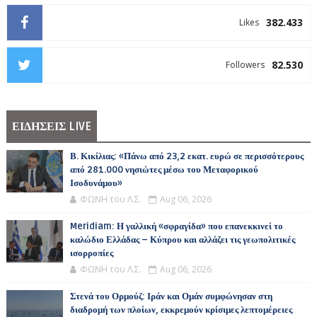
382.433
Likes
82.530
Followers
ΕΙΔΗΣΕΙΣ LIVE
Β. Κικίλιας: «Πάνω από 23,2 εκατ. ευρώ σε περισσότερους
από 281.000 νησιώτες μέσω του Μεταφορικού
Ισοδυνάμου»
ΦΩΝΗ του Λ.Σ.
Aug 06, 2026
Meridiam: Η γαλλική «σφραγίδα» που επανεκκινεί το
καλώδιο Ελλάδας – Κύπρου και αλλάζει τις γεωπολιτικές
ισορροπίες
ΦΩΝΗ του Λ.Σ.
Aug 06, 2026
Στενά του Ορμούζ: Ιράν και Ομάν συμφώνησαν στη
διαδρομή των πλοίων, εκκρεμούν κρίσιμες λεπτομέρειες