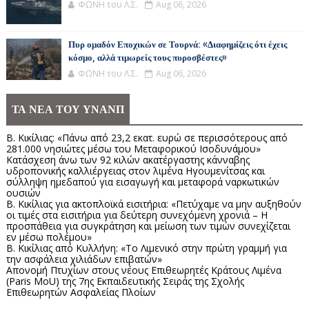
ΦΩΝΗ του Λ.Σ.
Aug 06, 2026
Πυρ ομαδόν Εποχικών σε Τουρνά: «Διαφημίζεις ότι έχεις
κόσμο, αλλά τιμωρείς τους πυροσβέστες»
ΦΩΝΗ του Λ.Σ.
Aug 06, 2026
ΤΑ ΝΕΑ ΤΟΥ ΥΝΑΝΠ
Β. Κικίλιας: «Πάνω από 23,2 εκατ. ευρώ σε περισσότερους από
281.000 νησιώτες μέσω του Μεταφορικού Ισοδυνάμου»
Κατάσχεση άνω των 92 κιλών ακατέργαστης κάνναβης
υδροπονικής καλλιέργειας στον λιμένα Ηγουμενίτσας και
σύλληψη ημεδαπού για εισαγωγή και μεταφορά ναρκωτικών
ουσιών
Β. Κικίλιας για ακτοπλοϊκά εισιτήρια: «Πετύχαμε να μην αυξηθούν
οι τιμές στα εισιτήρια για δεύτερη συνεχόμενη χρονιά – Η
προσπάθεια για συγκράτηση και μείωση των τιμών συνεχίζεται
εν μέσω πολέμου»
Β. Κικίλιας από Κυλλήνη: «Το Λιμενικό στην πρώτη γραμμή για
την ασφάλεια χιλιάδων επιβατών»
Απονομή Πτυχίων στους νέους Επιθεωρητές Κράτους Λιμένα
(Paris MoU) της 7ης Εκπαιδευτικής Σειράς της Σχολής
Επιθεωρητών Ασφαλείας Πλοίων