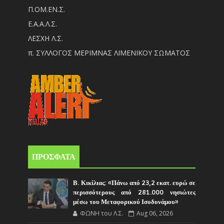
Π.ΟM.EN.Σ.
Ε.Α.Α.Λ.Σ.
ΛΕΣΧΗ Λ.Σ.
π. ΣΥΛΛΟΓΟΣ ΜΕΡΙΜΝΑΣ ΛΙΜΕΝΙΚΟΥ ΣΩΜΑΤΟΣ
ΠΡΟΣΦΑΤΑ
Β. Κικίλιας: «Πάνω από 23,2 εκατ. ευρώ σε
περισσότερους από 281.000 νησιώτες
μέσω του Μεταφορικού Ισοδυνάμου»
ΦΩΝΗ του Λ.Σ.
Aug 06, 2026