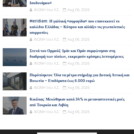
Ισοδυνάμου»
ΦΩΝΗ του Λ.Σ.
Aug 06, 2026
Meridiam: Η γαλλική «σφραγίδα» που επανεκκινεί το
καλώδιο Ελλάδας – Κύπρου και αλλάζει τις γεωπολιτικές
ισορροπίες
ΦΩΝΗ του Λ.Σ.
Aug 06, 2026
Στενά του Ορμούζ: Ιράν και Ομάν συμφώνησαν στη
διαδρομή των πλοίων, εκκρεμούν κρίσιμες λεπτομέρειες
ΦΩΝΗ του Λ.Σ.
Aug 06, 2026
Πυρόπληκτοι: Όλα τα μέτρα στήριξης για Δυτική Αττική και
Βοιωτία – Επιδόματα έως 6.000 ευρώ
ΦΩΝΗ του Λ.Σ.
Aug 06, 2026
Κικίλιας: Μειώθηκαν κατά 34% οι μεταναστευτικές ροές
από Τουρκία και Λιβύη
ΦΩΝΗ του Λ.Σ.
Aug 06, 2026