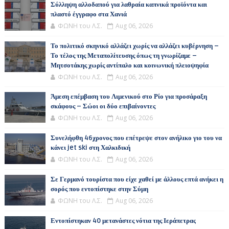
Σύλληψη αλλοδαπού για λαθραία καπνικά προϊόντα και
πλαστό έγγραφο στα Χανιά
ΦΩΝΗ του Λ.Σ.
Aug 06, 2026
Το πολιτικό σκηνικό αλλάζει χωρίς να αλλάζει κυβέρνηση –
Το τέλος της Μεταπολίτευσης όπως τη γνωρίζαμε –
Μητσοτάκης χωρίς αντίπαλο και κοινωνική πλειοψηφία
ΦΩΝΗ του Λ.Σ.
Aug 06, 2026
Άμεση επέμβαση του Λιμενικού στο Ρίο για προσάραξη
σκάφους – Σώοι οι δύο επιβαίνοντες
ΦΩΝΗ του Λ.Σ.
Aug 06, 2026
Συνελήφθη 46χρονος που επέτρεψε στον ανήλικο γιο του να
κάνει jet ski στη Χαλκιδική
ΦΩΝΗ του Λ.Σ.
Aug 06, 2026
Σε Γερμανό τουρίστα που είχε χαθεί με άλλους επτά ανήκει η
σορός που εντοπίστηκε στην Σύμη
ΦΩΝΗ του Λ.Σ.
Aug 06, 2026
Εντοπίστηκαν 40 μετανάστες νότια της Ιεράπετρας