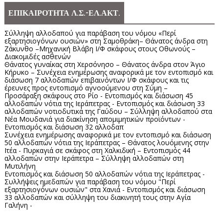
ΕΠΙΚΑΙΡΟΤΗΤΑ Λ.Σ.-ΕΛ.ΑΚΤ.
Σύλληψη αλλοδαπού για παράβαση του νόμου «Περί
εξαρτησιογόνων ουσιών» στη Σαμοθράκη– Θάνατος άνδρα στη
Ζάκυνθο –Μηχανική Βλάβη Ι/Φ σκάφους στους Οθωνούς –
Διακομιδές ασθενών
Θάνατος γυναίκας στη Χερσόνησο – Θάνατος άνδρα στον Άγιο
Κήρυκο – Συνέχεια ενημέρωσης αναφορικά με τον εντοπισμό και
διάσωση 7 αλλοδαπών επιβαινόντων Ι/Φ σκάφους και τις
έρευνες προς εντοπισμό αγνοούμενου στη Σύμη –
Προσάραξη σκάφους στο Ρίο - Εντοπισμός και διάσωση 45
αλλοδαπών νότια της Ιεράπετρας - Εντοπισμός και διάσωση 33
αλλοδαπών νοτιοδυτικά της Γαύδου – Σύλληψη αλλοδαπού στα
Νέα Μουδανιά για διακίνηση απομιμητικών προϊόντων -
Εντοπισμός και διάσωση 32 αλλοδαπ
Συνέχεια ενημέρωσης αναφορικά με τον εντοπισμό και διάσωση
50 αλλοδαπών νότια της Ιεράπετρας – Θάνατος λουόμενης στην
Ιτέα - Πυρκαγιά σε σκάφος στη Χαλκιδική – Εντοπισμός 44
αλλοδαπών στην Ιεράπετρα – Σύλληψη αλλοδαπών στη
Μυτιλήνη
Εντοπισμός και διάσωση 50 αλλοδαπών νότια της Ιεράπετρας -
Συλλήψεις ημεδαπών για παράβαση του νόμου "Περί
εξαρτησιογόνων ουσιών" στα Χανιά - Εντοπισμός και διάσωση
33 αλλοδαπών και σύλληψη του διακινητή τους στην Αγία
Γαλήνη -