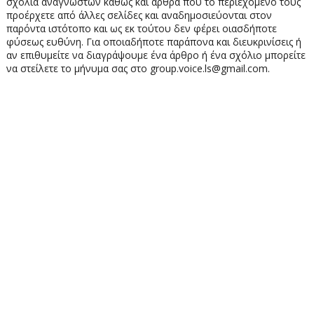
σχόλια αναγνωστών καθώς και άρθρα που το περιεχόμενο τους
προέρχετε από άλλες σελίδες και αναδημοσιεύονται στον
παρόντα ιστότοπο και ως εκ τούτου δεν φέρει οιασδήποτε
φύσεως ευθύνη. Για οποιαδήποτε παράπονα και διευκρινίσεις ή
αν επιθυμείτε να διαγράψουμε ένα άρθρο ή ένα σχόλιο μπορείτε
να στείλετε το μήνυμα σας στο group.voice.ls@gmail.com.