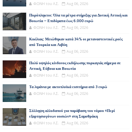
ΦΩΝΗ του Λ.Σ.
Aug 06, 2026
Πυρόπληκτοι: Όλα τα μέτρα στήριξης για Δυτική Αττική και
Βοιωτία – Επιδόματα έως 6.000 ευρώ
ΦΩΝΗ του Λ.Σ.
Aug 06, 2026
Κικίλιας: Μειώθηκαν κατά 34% οι μεταναστευτικές ροές
από Τουρκία και Λιβύη
ΦΩΝΗ του Λ.Σ.
Aug 06, 2026
Πολύ υψηλός κίνδυνος εκδήλωσης πυρκαγιάς σήμερα σε
Αττική, Εύβοια και Βοιωτία
ΦΩΝΗ του Λ.Σ.
Aug 06, 2026
Τα λιμάνια με ακτοπλοϊκά εισιτήρια από 3 ευρώ
ΦΩΝΗ του Λ.Σ.
Aug 06, 2026
Σύλληψη αλλοδαπού για παράβαση του νόμου «Περί
εξαρτησιογόνων ουσιών» στη Σαμοθράκη
ΦΩΝΗ του Λ.Σ.
Aug 06, 2026