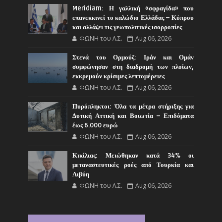
Meridiam: Η γαλλική «σφραγίδα» που
επανεκκινεί το καλώδιο Ελλάδας – Κύπρου
και αλλάζει τις γεωπολιτικές ισορροπίες
ΦΩΝΗ του Λ.Σ.
Aug 06, 2026
Στενά του Ορμούζ: Ιράν και Ομάν
συμφώνησαν στη διαδρομή των πλοίων,
εκκρεμούν κρίσιμες λεπτομέρειες
ΦΩΝΗ του Λ.Σ.
Aug 06, 2026
Πυρόπληκτοι: Όλα τα μέτρα στήριξης για
Δυτική Αττική και Βοιωτία – Επιδόματα
έως 6.000 ευρώ
ΦΩΝΗ του Λ.Σ.
Aug 06, 2026
Κικίλιας: Μειώθηκαν κατά 34% οι
μεταναστευτικές ροές από Τουρκία και
Λιβύη
ΦΩΝΗ του Λ.Σ.
Aug 06, 2026